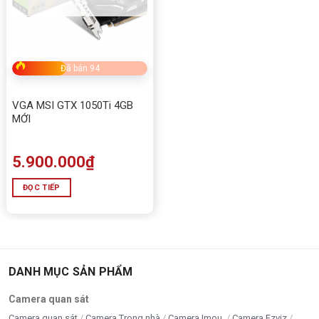
Đã bán 94
VGA MSI GTX 1050Ti 4GB
MỚI
5.900.000
₫
ĐỌC TIẾP
DANH MỤC SẢN PHẨM
Camera quan sát
Camera quan sát
Camera Trong nhà
Camera Imou
Camera Ezviz