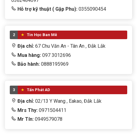
0382484097
Hỗ trợ kỹ thuật ( Gặp Phu):
0355090454
2
Tin Học Ban Mê
Địa chỉ:
67 Chu Văn An - Tân An , Đắk Lắk
Mua hàng:
097 3012696
Bảo hành:
0888195969
3
Tấn Phát AD
Địa chỉ:
02/13 Y Wang , Eakao, Đắk Lắk
Mrs Thy:
0971504411
Mr Tín:
0949579078