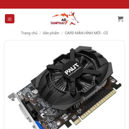
Skip
to
content
Trang chủ
/
Sản phẩm
/
CARD MÀN HÌNH MỚI - CŨ