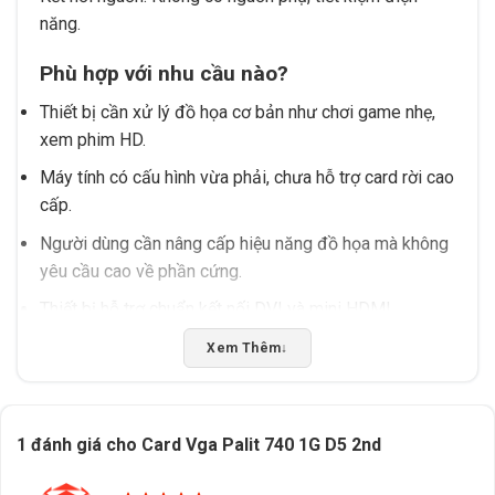
năng.
Phù hợp với nhu cầu nào?
Thiết bị cần xử lý đồ họa cơ bản như chơi game nhẹ,
xem phim HD.
Máy tính có cấu hình vừa phải, chưa hỗ trợ card rời cao
cấp.
Người dùng cần nâng cấp hiệu năng đồ họa mà không
yêu cầu cao về phần cứng.
Thiết bị hỗ trợ chuẩn kết nối DVI và mini HDMI.
Xem Thêm
↓
Lưu ý khi sử dụng
Nên kiểm tra thông số thực tế của thiết bị trước khi
mua để đảm bảo tương thích.
1 đánh giá cho
Card Vga Palit 740 1G D5 2nd
Tránh sử dụng với phần mềm yêu cầu cấu hình cao
hơn khả năng của card.