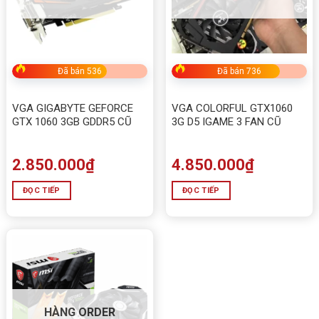
Đã bán 536
Đã bán 736
VGA GIGABYTE GEFORCE
VGA COLORFUL GTX1060
GTX 1060 3GB GDDR5 CŨ
3G D5 IGAME 3 FAN CŨ
2.850.000
₫
4.850.000
₫
ĐỌC TIẾP
ĐỌC TIẾP
HÀNG ORDER