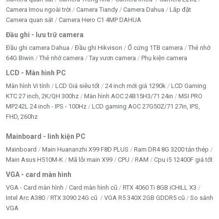
Camera Imou ngoài trời
Camera Tiandy
Camera Dahua
Lắp đặt
Camera quan sát
Camera Hero C1 4MP DAHUA
Đầu ghi - lưu trữ camera
Đầu ghi camera Dahua
Đầu ghi Hikvison
Ổ cứng 1TB camera
Thẻ nhớ
64G Biwin
Thẻ nhớ camera
Tay vươn camera
Phụ kiện camera
LCD - Màn hình PC
Màn hình Vi tính
LCD Giá siêu tốt
24 inch mới giá 1290k
LCD Gaming
KTC 27 inch, 2K/QH 300hz
Màn hình AOC 24B15H3/71 24in
MSI PRO
MP242L 24 inch - IPS - 100Hz
LCD gaming AOC 27G50Z/71 27in, IPS,
FHD, 260hz
Mainboard - linh kiện PC
Mainboard
Main Huananzhi X99 F8D PLUS
Ram DR4 8G 3200 tản thép
Main Asus H510M-K
Mã lỗi main X99
CPU
RAM
Cpu i5 12400F giá tốt
VGA - card màn hình
VGA - Card màn hình
Card màn hình cũ
RTX 4060 Ti 8GB iCHILL X3
Intel Arc A380
RTX 3090 24G cũ
VGA R5 340X 2GB GDDR5 cũ
So sánh
VGA