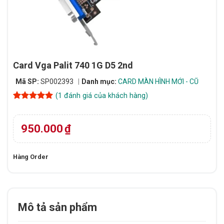
Card Vga Palit 740 1G D5 2nd
Mã SP:
SP002393
Danh mục:
CARD MÀN HÌNH MỚI - CŨ
(
1
đánh giá của khách hàng)
5
1
trên 5
dựa trên
đánh giá
950.000
₫
Hàng Order
Mô tả sản phẩm