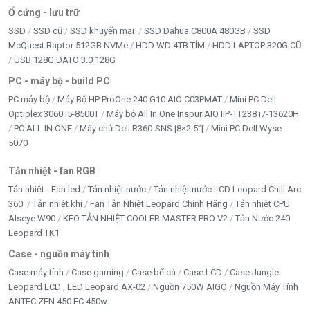
Ổ cứng - lưu trữ
SSD
SSD cũ
SSD khuyến mại
SSD Dahua C800A 480GB
SSD
McQuest Raptor 512GB NVMe
HDD WD 4TB TÍM
HDD LAPTOP 320G CŨ
USB 128G DATO 3.0 128G
PC - máy bộ - build PC
PC máy bộ
Máy Bộ HP ProOne 240 G10 AIO C03PMAT
Mini PC Dell
Optiplex 3060 i5-8500T
Máy bộ All In One Inspur AIO IIP-TT238 i7-13620H
PC ALL IN ONE
Máy chủ Dell R360-SNS |8×2.5”|
Mini PC Dell Wyse
5070
Tản nhiệt - fan RGB
Tản nhiệt - Fan led
Tản nhiệt nước
Tản nhiệt nước LCD Leopard Chill Arc
360
Tản nhiệt khí
Fan Tản Nhiệt Leopard Chính Hãng
Tản nhiệt CPU
Alseye W90
KEO TẢN NHIỆT COOLER MASTER PRO V2
Tản Nước 240
Leopard TK1
Case - nguồn máy tính
Case máy tính
Case gaming
Case bể cá
Case LCD
Case Jungle
Leopard LCD , LED Leopard AX-02
Nguồn 750W AIGO
Nguồn Máy Tính
ANTEC ZEN 450 EC 450w