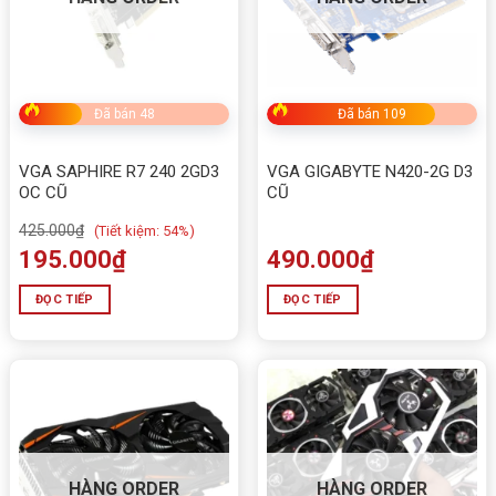
Đã bán 48
Đã bán 109
VGA SAPHIRE R7 240 2GD3
VGA GIGABYTE N420-2G D3
OC CŨ
CŨ
425.000
₫
(
Tiết kiệm:
54%)
195.000
₫
490.000
₫
ĐỌC TIẾP
ĐỌC TIẾP
HÀNG ORDER
HÀNG ORDER