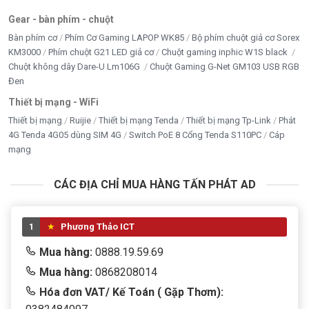
Gear - bàn phím - chuột
Bàn phím cơ
Phím Cơ Gaming LAPOP WK85
Bộ phím chuột giả cơ Sorex
KM3000
Phím chuột G21 LED giả cơ
Chuột gaming inphic W1S black
Chuột không dây Dare-U Lm106G
Chuột Gaming G-Net GM103 USB RGB
Đen
Thiết bị mạng - WiFi
Thiết bị mạng
Ruijie
Thiết bị mạng Tenda
Thiết bị mạng Tp-Link
Phát
4G Tenda 4G05 dùng SIM 4G
Switch PoE 8 Cổng Tenda S110PC
Cáp
mạng
CÁC ĐỊA CHỈ MUA HÀNG TẤN PHÁT AD
1
Phương Thảo ICT
Mua hàng:
0888.19.59.69
Mua hàng:
0868208014
Hóa đơn VAT/ Kế Toán ( Gặp Thơm):