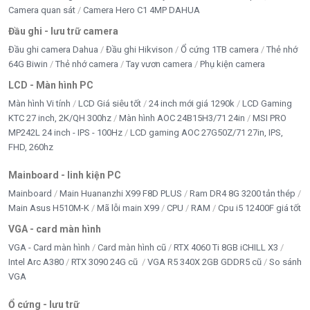
Camera quan sát
Camera Hero C1 4MP DAHUA
Đầu ghi - lưu trữ camera
Đầu ghi camera Dahua
Đầu ghi Hikvison
Ổ cứng 1TB camera
Thẻ nhớ
64G Biwin
Thẻ nhớ camera
Tay vươn camera
Phụ kiện camera
LCD - Màn hình PC
Màn hình Vi tính
LCD Giá siêu tốt
24 inch mới giá 1290k
LCD Gaming
KTC 27 inch, 2K/QH 300hz
Màn hình AOC 24B15H3/71 24in
MSI PRO
MP242L 24 inch - IPS - 100Hz
LCD gaming AOC 27G50Z/71 27in, IPS,
FHD, 260hz
Mainboard - linh kiện PC
Mainboard
Main Huananzhi X99 F8D PLUS
Ram DR4 8G 3200 tản thép
Main Asus H510M-K
Mã lỗi main X99
CPU
RAM
Cpu i5 12400F giá tốt
VGA - card màn hình
VGA - Card màn hình
Card màn hình cũ
RTX 4060 Ti 8GB iCHILL X3
Intel Arc A380
RTX 3090 24G cũ
VGA R5 340X 2GB GDDR5 cũ
So sánh
VGA
Ổ cứng - lưu trữ