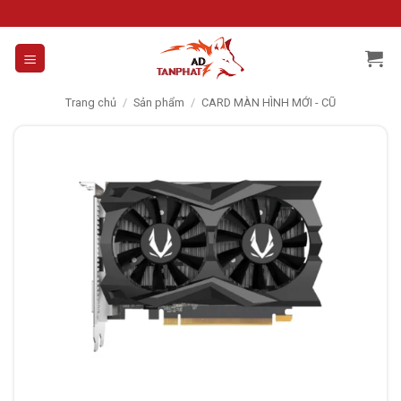
Skip
to
content
Trang chủ
/
Sản phẩm
/
CARD MÀN HÌNH MỚI - CŨ