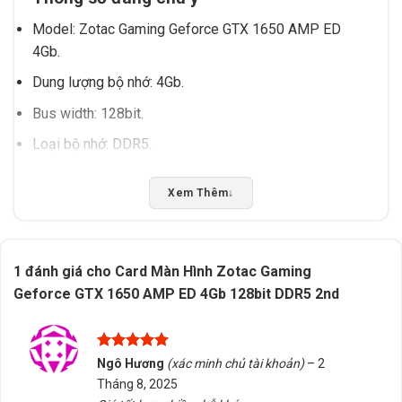
Model: Zotac Gaming Geforce GTX 1650 AMP ED
4Gb.
Dung lượng bộ nhớ: 4Gb.
Bus width: 128bit.
Loại bộ nhớ: DDR5.
Phiên bản: 2nd.
Xem Thêm
↓
Lưu ý khi sử dụng
Đảm bảo nguồn điện và hệ thống tản nhiệt đủ mạnh
để duy trì hiệu năng ổn định.
1 đánh giá cho
Card Màn Hình Zotac Gaming
Geforce GTX 1650 AMP ED 4Gb 128bit DDR5 2nd
Nên kiểm tra kỹ thông số kỹ thuật của mainboard và
case để xác nhận khả năng lắp đặt.
Tránh sử dụng trong môi trường có độ ẩm cao hoặc
Được xếp
Ngô Hương
(xác minh chủ tài khoản)
–
2
rung lắc mạnh để bảo vệ linh kiện.
hạng
5
5
Tháng 8, 2025
sao