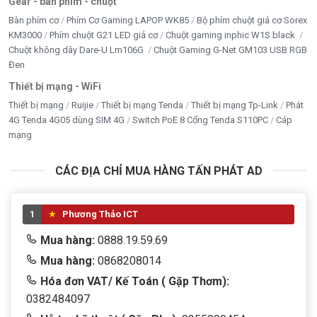
Gear - bàn phím - chuột
Bàn phím cơ
Phím Cơ Gaming LAPOP WK85
Bộ phím chuột giả cơ Sorex
KM3000
Phím chuột G21 LED giả cơ
Chuột gaming inphic W1S black
Chuột không dây Dare-U Lm106G
Chuột Gaming G-Net GM103 USB RGB
Đen
Thiết bị mạng - WiFi
Thiết bị mạng
Ruijie
Thiết bị mạng Tenda
Thiết bị mạng Tp-Link
Phát
4G Tenda 4G05 dùng SIM 4G
Switch PoE 8 Cổng Tenda S110PC
Cáp
mạng
CÁC ĐỊA CHỈ MUA HÀNG TẤN PHÁT AD
1
Phương Thảo ICT
Mua hàng:
0888.19.59.69
Mua hàng:
0868208014
Hóa đơn VAT/ Kế Toán ( Gặp Thơm):
0382484097