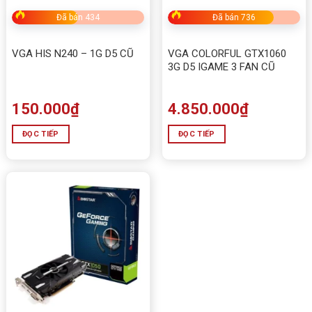
Đã bán 434
Đã bán 736
VGA HIS N240 – 1G D5 CŨ
VGA COLORFUL GTX1060
3G D5 IGAME 3 FAN CŨ
150.000
₫
4.850.000
₫
ĐỌC TIẾP
ĐỌC TIẾP