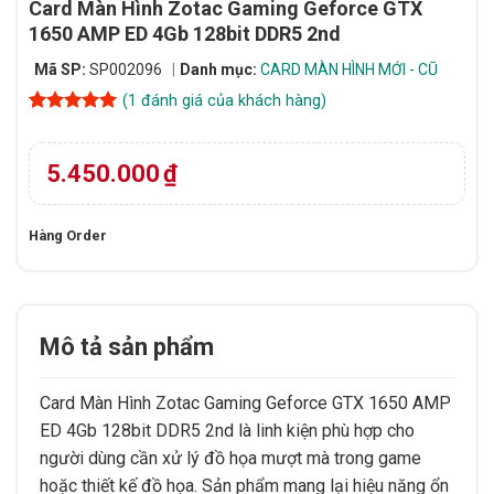
Card Màn Hình Zotac Gaming Geforce GTX
1650 AMP ED 4Gb 128bit DDR5 2nd
Mã SP:
SP002096
Danh mục:
CARD MÀN HÌNH MỚI - CŨ
(
1
đánh giá của khách hàng)
5
1
trên 5
dựa trên
đánh giá
5.450.000
₫
Hàng Order
Mô tả sản phẩm
Card Màn Hình Zotac Gaming Geforce GTX 1650 AMP
ED 4Gb 128bit DDR5 2nd là linh kiện phù hợp cho
người dùng cần xử lý đồ họa mượt mà trong game
hoặc thiết kế đồ họa. Sản phẩm mang lại hiệu năng ổn