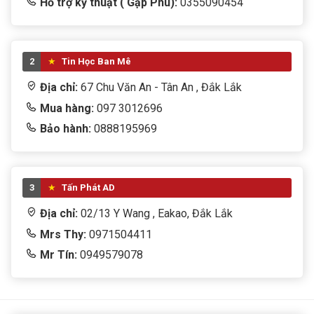
Hỗ trợ kỹ thuật ( Gặp Phu):
0355090454
2
Tin Học Ban Mê
Địa chỉ:
67 Chu Văn An - Tân An , Đắk Lắk
Mua hàng:
097 3012696
Bảo hành:
0888195969
3
Tấn Phát AD
Địa chỉ:
02/13 Y Wang , Eakao, Đắk Lắk
Mrs Thy:
0971504411
Mr Tín:
0949579078