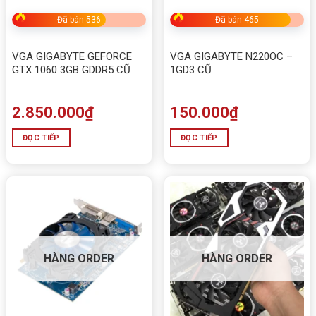
Đã bán 536
Đã bán 465
VGA GIGABYTE GEFORCE
VGA GIGABYTE N220OC –
GTX 1060 3GB GDDR5 CŨ
1GD3 CŨ
2.850.000
₫
150.000
₫
ĐỌC TIẾP
ĐỌC TIẾP
HÀNG ORDER
HÀNG ORDER