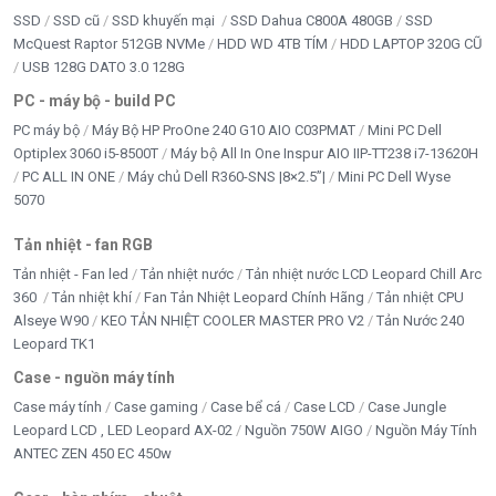
SSD
SSD cũ
SSD khuyến mại
SSD Dahua C800A 480GB
SSD
McQuest Raptor 512GB NVMe
HDD WD 4TB TÍM
HDD LAPTOP 320G CŨ
USB 128G DATO 3.0 128G
PC - máy bộ - build PC
PC máy bộ
Máy Bộ HP ProOne 240 G10 AIO C03PMAT
Mini PC Dell
Optiplex 3060 i5-8500T
Máy bộ All In One Inspur AIO IIP-TT238 i7-13620H
PC ALL IN ONE
Máy chủ Dell R360-SNS |8×2.5”|
Mini PC Dell Wyse
5070
Tản nhiệt - fan RGB
Tản nhiệt - Fan led
Tản nhiệt nước
Tản nhiệt nước LCD Leopard Chill Arc
360
Tản nhiệt khí
Fan Tản Nhiệt Leopard Chính Hãng
Tản nhiệt CPU
Alseye W90
KEO TẢN NHIỆT COOLER MASTER PRO V2
Tản Nước 240
Leopard TK1
Case - nguồn máy tính
Case máy tính
Case gaming
Case bể cá
Case LCD
Case Jungle
Leopard LCD , LED Leopard AX-02
Nguồn 750W AIGO
Nguồn Máy Tính
ANTEC ZEN 450 EC 450w