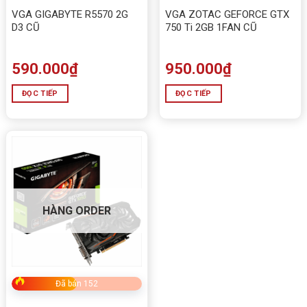
VGA GIGABYTE R5570 2G
VGA ZOTAC GEFORCE GTX
Card màn hình T-WOLF GT 730 2GB DDR5 là giải pháp
D3 CŨ
750 Ti 2GB 1FAN CŨ
tối ưu cho người dùng phổ thông muốn nâng cấp máy
tính với chi phí hợp lý. Sản phẩm đáp ứng tốt nhu cầu
590.000
₫
950.000
₫
cơ bản, hỗ trợ đa màn hình và có độ bền cao. Đây là
lựa chọn phù hợp cho văn phòng, học sinh – sinh viên
ĐỌC TIẾP
ĐỌC TIẾP
hoặc những ai cần card rời giá rẻ.
5. Cảm nhận
Ad thấy
Card màn hình T-WOLF GT 730 2GB DDR5
tuy không phải dòng card mạnh cho gaming nặng,
nhưng với mức giá dễ tiếp cận và khả năng xử lý đồ
HÀNG ORDER
họa cơ bản ổn định, đây là lựa chọn đáng cân nhắc cho
các bộ PC văn phòng hoặc giải trí nhẹ.
Đã bán 152