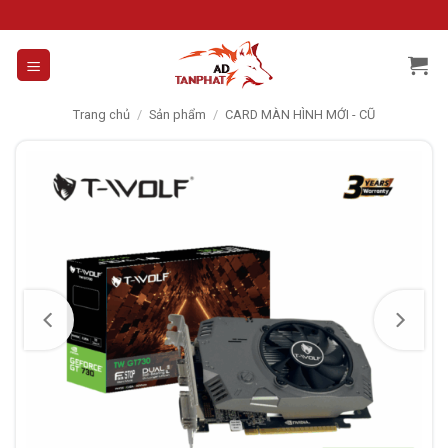
Skip
to
content
Trang chủ
/
Sản phẩm
/
CARD MÀN HÌNH MỚI - CŨ