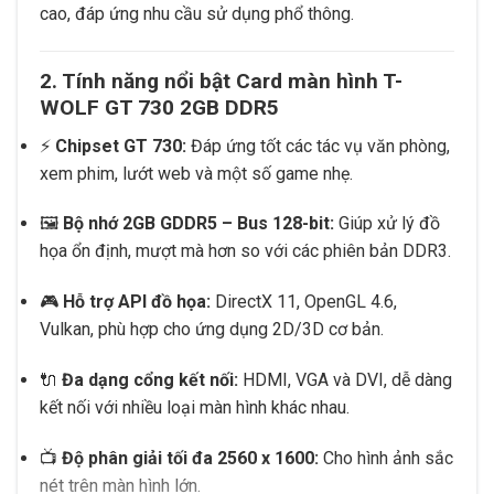
cao, đáp ứng nhu cầu sử dụng phổ thông.
2. Tính năng nổi bật Card màn hình T-
WOLF GT 730 2GB DDR5
⚡
Chipset GT 730:
Đáp ứng tốt các tác vụ văn phòng,
xem phim, lướt web và một số game nhẹ.
🖼️
Bộ nhớ 2GB GDDR5 – Bus 128-bit:
Giúp xử lý đồ
họa ổn định, mượt mà hơn so với các phiên bản DDR3.
🎮
Hỗ trợ API đồ họa:
DirectX 11, OpenGL 4.6,
Vulkan, phù hợp cho ứng dụng 2D/3D cơ bản.
🔌
Đa dạng cổng kết nối:
HDMI, VGA và DVI, dễ dàng
kết nối với nhiều loại màn hình khác nhau.
📺
Độ phân giải tối đa 2560 x 1600:
Cho hình ảnh sắc
nét trên màn hình lớn.