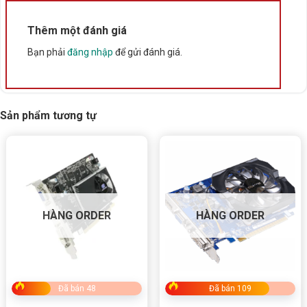
Thêm một đánh giá
Bạn phải
đăng nhập
để gửi đánh giá.
Card màn hình T-WOLF GT 730 2GB DDR5
Sản phẩm tương tự
3. Bảng thông số kỹ thuật Card màn hình
T-WOLF GT 730 2GB DDR5
THÔNG SỐ
CHI TIẾT
Thương hiệu
T-WOLF
HÀNG ORDER
HÀNG ORDER
Mã sản phẩm
TW GT 730 2G D5
Chipset
NVIDIA GeForce GT 730
CUDA Cores
96 Units
Bộ nhớ
2GB GDDR5
Đã bán 48
Đã bán 109
Bus bộ nhớ
128-bit