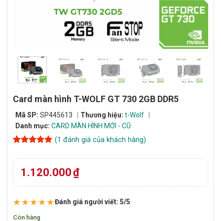
Card màn hình T-WOLF GT 730 2GB DDR5
Mã SP:
SP445613
Thương hiệu:
t-Wolf
Danh mục:
CARD MÀN HÌNH MỚI - CŨ
(
1
đánh giá của khách hàng)
5
1
trên 5
dựa trên
đánh giá
1.120.000
₫
★★★★★
Đánh giá người viết: 5/5
Còn hàng