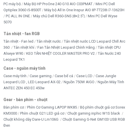
PC máy bộ
Máy Bộ HP ProOne 240 G10 AIO C03PMAT
Mini PC Dell
Bus bộ nhớ
128-bit
Optiplex 3060 i5-8500T
Máy bộ All In One Inspur AIO IIP-TT238 i7-13620H
PC ALL IN ONE
Máy chủ Dell R360-SNS |8×2.5”|
Mini PC Dell Wyse
Xung nhịp
700MHz / 800MHz
5070
Core/Memory
Tản nhiệt - fan RGB
Cổng kết nối
1 x HDMI, 1 x VGA, 1 x DVI
Tản nhiệt - Fan led
Tản nhiệt nước
Tản nhiệt nước LCD Leopard Chill Arc
360
Tản nhiệt khí
Fan Tản Nhiệt Leopard Chính Hãng
Tản nhiệt CPU
Độ phân giải tối
2560 x 1600
đa
Alseye W90
KEO TẢN NHIỆT COOLER MASTER PRO V2
Tản Nước 240
Leopard TK1
Chuẩn PCB
ATX
Case - nguồn máy tính
Case máy tính
Case gaming
Case bể cá
Case LCD
Case Jungle
DirectX
11
Leopard LCD , LED Leopard AX-02
Nguồn 750W AIGO
Nguồn Máy Tính
ANTEC ZEN 450 EC 450w
OpenGL
4.6
Gear - bàn phím - chuột
DirectCompute
5
Bàn phím cơ
Phím Cơ Gaming LAPOP WK85
Bộ phím chuột giả cơ Sorex
KM3000
Phím chuột G21 LED giả cơ
Chuột gaming inphic W1S black
Công nghệ hỗ
Chuột không dây Dare-U Lm106G
Chuột Gaming G-Net GM103 USB RGB
Vulkan, PhysX
trợ
Đen