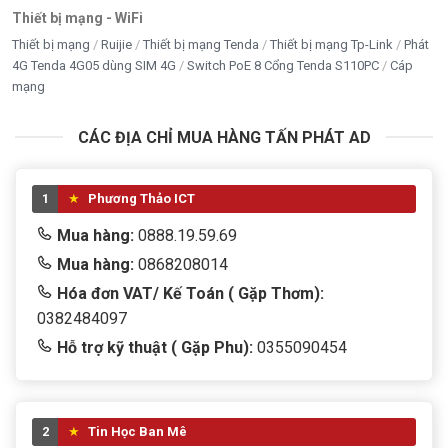
Thiết bị mạng - WiFi
Tiêu thụ điện
220W
năng
Thiết bị mạng
Ruijie
Thiết bị mạng Tenda
Thiết bị mạng Tp-Link
Phát
4G Tenda 4G05 dùng SIM 4G
Switch PoE 8 Cổng Tenda S110PC
Cáp
Nguồn khuyến
mạng
Tối thiểu 300W
nghị
CÁC ĐỊA CHỈ MUA HÀNG TẤN PHÁT AD
Đầu cấp nguồn
Không cần
Xuất xứ
Trung Quốc
1
Phương Thảo ICT
Mua hàng:
0888.19.59.69
Mua hàng:
0868208014
Hóa đơn VAT/ Kế Toán ( Gặp Thơm):
0382484097
Hỗ trợ kỹ thuật ( Gặp Phu):
0355090454
2
Tin Học Ban Mê