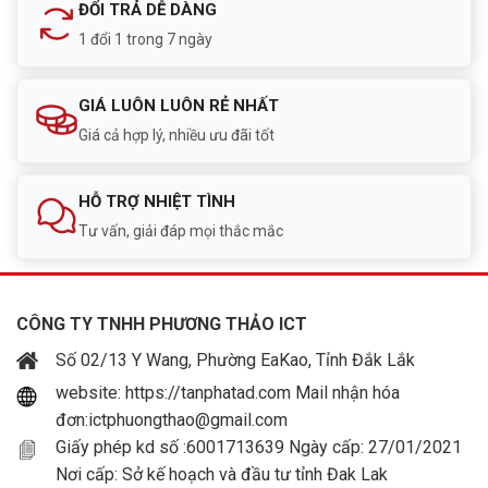
ĐỔI TRẢ DỄ DÀNG
1 đổi 1 trong 7 ngày
GIÁ LUÔN LUÔN RẺ NHẤT
Giá cả hợp lý, nhiều ưu đãi tốt
HỖ TRỢ NHIỆT TÌNH
Tư vấn, giải đáp mọi thắc mắc
CÔNG TY TNHH PHƯƠNG THẢO ICT
Số 02/13 Y Wang, Phường EaKao, Tỉnh Đắk Lắk
website: https://tanphatad.com Mail nhận hóa
đơn:ictphuongthao@gmail.com
Giấy phép kd số :6001713639 Ngày cấp: 27/01/2021
Nơi cấp: Sở kế hoạch và đầu tư tỉnh Đak Lak