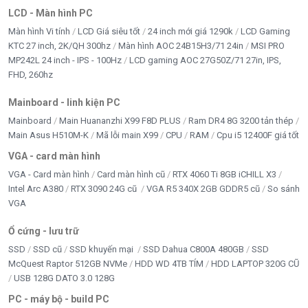
5/5 - (1 bình chọn)
LCD - Màn hình PC
Màn hình Vi tính
LCD Giá siêu tốt
24 inch mới giá 1290k
LCD Gaming
Bấm 5 sao để ủng hộ shop
KTC 27 inch, 2K/QH 300hz
Màn hình AOC 24B15H3/71 24in
MSI PRO
MP242L 24 inch - IPS - 100Hz
LCD gaming AOC 27G50Z/71 27in, IPS,
FHD, 260hz
Thông số kỹ thuật
Mainboard - linh kiện PC
Mainboard
Main Huananzhi X99 F8D PLUS
Ram DR4 8G 3200 tản thép
Thông số
Chi tiết
Main Asus H510M-K
Mã lỗi main X99
CPU
RAM
Cpu i5 12400F giá tốt
VGA - card màn hình
Thương hiệu
T-WOLF
VGA - Card màn hình
Card màn hình cũ
RTX 4060 Ti 8GB iCHILL X3
Intel Arc A380
RTX 3090 24G cũ
VGA R5 340X 2GB GDDR5 cũ
So sánh
Mã sản phẩm
TW GT 730 2G D5
VGA
Chipset
NVIDIA GeForce GT 730
Ổ cứng - lưu trữ
SSD
SSD cũ
SSD khuyến mại
SSD Dahua C800A 480GB
SSD
CUDA Cores
96 Units
McQuest Raptor 512GB NVMe
HDD WD 4TB TÍM
HDD LAPTOP 320G CŨ
USB 128G DATO 3.0 128G
Bộ nhớ
2GB GDDR5
PC - máy bộ - build PC