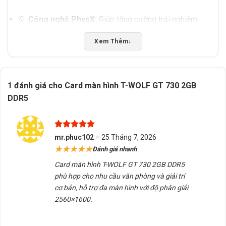
💡
Công nghệ PhysX:
Giúp tăng cường trải nghiệm
hình ảnh trong một số tựa game hỗ trợ.
Xem Thêm
↓
🔋
Tiêu thụ điện thấp:
Chỉ yêu cầu nguồn tối thiểu
300W, không cần đầu cấp nguồn phụ.
1 đánh giá cho
Card màn hình T-WOLF GT 730 2GB
DDR5
Được xếp
mr.phuc102
–
25 Tháng 7, 2026
hạng
5
5
★★★★★
Đánh giá nhanh
sao
Card màn hình T-WOLF GT 730 2GB DDR5
phù hợp cho nhu cầu văn phòng và giải trí
cơ bản, hỗ trợ đa màn hình với độ phân giải
2560×1600.