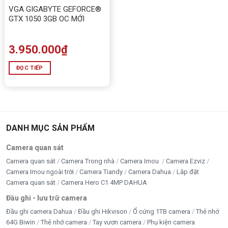
VGA GIGABYTE GEFORCE®
GTX 1050 3GB OC MỚI
3.950.000
₫
ĐỌC TIẾP
DANH MỤC SẢN PHẨM
Camera quan sát
Camera quan sát
Camera Trong nhà
Camera Imou
Camera Ezviz
Card màn hình T-WOLF GT 730 2GB DDR5
Camera Imou ngoài trời
Camera Tiandy
Camera Dahua
Lắp đặt
Camera quan sát
Camera Hero C1 4MP DAHUA
👉
Mua ngay tại Tấn Phát – Hotline: 0949579078 –
Đầu ghi - lưu trữ camera
0888195969
Đầu ghi camera Dahua
Đầu ghi Hikvison
Ổ cứng 1TB camera
Thẻ nhớ
64G Biwin
Thẻ nhớ camera
Tay vươn camera
Phụ kiện camera