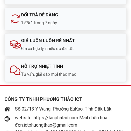
ĐỔI TRẢ DỄ DÀNG
1 đổi 1 trong 7 ngày
GIÁ LUÔN LUÔN RẺ NHẤT
Giá cả hợp lý, nhiều ưu đãi tốt
HỖ TRỢ NHIỆT TÌNH
Tư vấn, giải đáp mọi thắc mắc
CÔNG TY TNHH PHƯƠNG THẢO ICT
Số 02/13 Y Wang, Phường EaKao, Tỉnh Đắk Lắk
website: https://tanphatad.com Mail nhận hóa
đơn:ictphuongthao@gmail.com