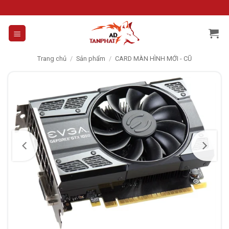
Skip
to
content
Trang chủ
/
Sản phẩm
/
CARD MÀN HÌNH MỚI - CŨ