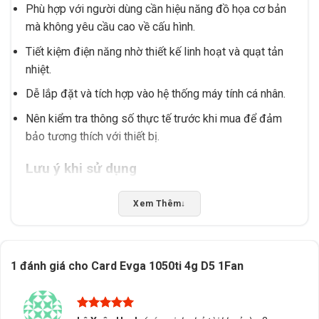
Phù hợp với người dùng cần hiệu năng đồ họa cơ bản
mà không yêu cầu cao về cấu hình.
Tiết kiệm điện năng nhờ thiết kế linh hoạt và quạt tản
nhiệt.
Dễ lắp đặt và tích hợp vào hệ thống máy tính cá nhân.
Nên kiểm tra thông số thực tế trước khi mua để đảm
bảo tương thích với thiết bị.
Lưu ý khi sử dụng
Đảm bảo hệ thống có đủ nguồn điện và khe cắm PCIe
Xem Thêm
↓
phù hợp.
Tránh lắp đặt trong môi trường có độ ẩm cao hoặc
nhiệt độ quá lớn.
1 đánh giá cho
Card Evga 1050ti 4g D5 1Fan
Nên kiểm tra thông số kỹ thuật của thiết bị để xác định
khả năng tương thích.
Được xếp