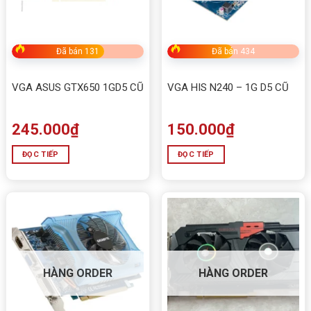
Đã bán 131
Đã bán 434
VGA ASUS GTX650 1GD5 CŨ
VGA HIS N240 – 1G D5 CŨ
245.000
₫
150.000
₫
ĐỌC TIẾP
ĐỌC TIẾP
HÀNG ORDER
HÀNG ORDER