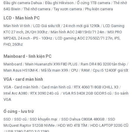
Đầu ghi camera Dahua
Đầu ghi Hikvison
Ổ cứng 1TB camera
Thẻ nhớ
64G Biwin
Thẻ nhớ camera
Tay vươn camera
Phụ kiện camera
LCD - Màn hình PC
Màn hình Vi tính
LCD Giá siêu tốt
24 inch mới giá 1290k
LCD Gaming
KTC 27 inch, 2K/QH 300hz
Màn hình AOC 24B15H3/71 24in
MSI PRO
MP242L 24 inch - IPS - 100Hz
LCD gaming AOC 27G50Z/71 27in, IPS,
FHD, 260hz
Mainboard - linh kiện PC
Mainboard
Main Huananzhi X99 F8D PLUS
Ram DR4 8G 3200 tản thép
Main Asus H510M-K
Mã lỗi main X99
CPU
RAM
Cpu i5 12400F giá tốt
VGA - card màn hình
VGA - Card màn hình
Card màn hình cũ
RTX 4060 Ti 8GB iCHILL X3
Intel Arc A380
RTX 3090 24G cũ
VGA R5 340X 2GB GDDR5 cũ
So sánh
VGA
Ổ cứng - lưu trữ
SSD
SSD cũ
SSD khuyến mại
SSD Dahua C800A 480GB
SSD
McQuest Raptor 512GB NVMe
HDD WD 4TB TÍM
HDD LAPTOP 320G CŨ
USB 128G DATO 3.0 128G