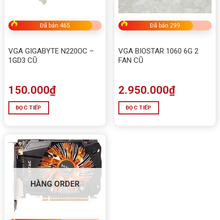
Đã bán 465
Đã bán 299
VGA GIGABYTE N220OC –
VGA BIOSTAR 1060 6G 2
1GD3 CŨ
FAN CŨ
150.000
₫
2.950.000
₫
ĐỌC TIẾP
ĐỌC TIẾP
HÀNG ORDER