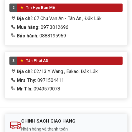
2
Tin Học Ban Mê
Địa chỉ:
67 Chu Văn An - Tân An , Đắk Lắk
Mua hàng:
097 3012696
Bảo hành:
0888195969
3
Tấn Phát AD
Địa chỉ:
02/13 Y Wang , Eakao, Đắk Lắk
Mrs Thy:
0971504411
Mr Tín:
0949579078
CHÍNH SÁCH GIAO HÀNG
Nhận hàng và thanh toán