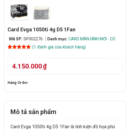
Card Evga 1050ti 4g D5 1Fan
Mã SP:
SP002276
Danh mục:
CARD MÀN HÌNH MỚI - CŨ
(
1
đánh giá của khách hàng)
5
1
trên 5
dựa trên
đánh giá
4.150.000
₫
Hàng Order
Mô tả sản phẩm
Card Evga 1050ti 4g D5 1Fan là linh kiện đồ họa phù