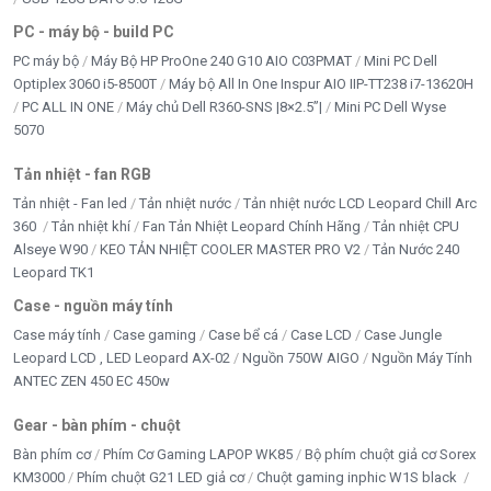
PC - máy bộ - build PC
PC máy bộ
Máy Bộ HP ProOne 240 G10 AIO C03PMAT
Mini PC Dell
Optiplex 3060 i5-8500T
Máy bộ All In One Inspur AIO IIP-TT238 i7-13620H
PC ALL IN ONE
Máy chủ Dell R360-SNS |8×2.5”|
Mini PC Dell Wyse
5070
Tản nhiệt - fan RGB
Tản nhiệt - Fan led
Tản nhiệt nước
Tản nhiệt nước LCD Leopard Chill Arc
360
Tản nhiệt khí
Fan Tản Nhiệt Leopard Chính Hãng
Tản nhiệt CPU
Alseye W90
KEO TẢN NHIỆT COOLER MASTER PRO V2
Tản Nước 240
Leopard TK1
Case - nguồn máy tính
Case máy tính
Case gaming
Case bể cá
Case LCD
Case Jungle
Leopard LCD , LED Leopard AX-02
Nguồn 750W AIGO
Nguồn Máy Tính
ANTEC ZEN 450 EC 450w
Gear - bàn phím - chuột
Bàn phím cơ
Phím Cơ Gaming LAPOP WK85
Bộ phím chuột giả cơ Sorex
KM3000
Phím chuột G21 LED giả cơ
Chuột gaming inphic W1S black