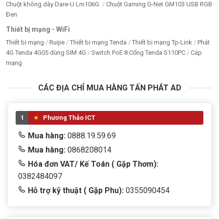
Chuột không dây Dare-U Lm106G
Chuột Gaming G-Net GM103 USB RGB
Đen
Thiết bị mạng - WiFi
Thiết bị mạng
Ruijie
Thiết bị mạng Tenda
Thiết bị mạng Tp-Link
Phát
4G Tenda 4G05 dùng SIM 4G
Switch PoE 8 Cổng Tenda S110PC
Cáp
mạng
CÁC ĐỊA CHỈ MUA HÀNG TẤN PHÁT AD
1
Phương Thảo ICT
Mua hàng:
0888.19.59.69
Mua hàng:
0868208014
Hóa đơn VAT/ Kế Toán ( Gặp Thơm):
0382484097
Hỗ trợ kỹ thuật ( Gặp Phu):
0355090454