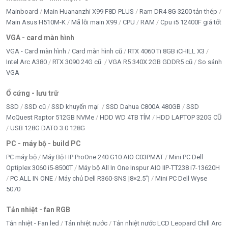
Mainboard
Main Huananzhi X99 F8D PLUS
Ram DR4 8G 3200 tản thép
Main Asus H510M-K
Mã lỗi main X99
CPU
RAM
Cpu i5 12400F giá tốt
VGA - card màn hình
VGA - Card màn hình
Card màn hình cũ
RTX 4060 Ti 8GB iCHILL X3
Intel Arc A380
RTX 3090 24G cũ
VGA R5 340X 2GB GDDR5 cũ
So sánh
VGA
Ổ cứng - lưu trữ
SSD
SSD cũ
SSD khuyến mại
SSD Dahua C800A 480GB
SSD
McQuest Raptor 512GB NVMe
HDD WD 4TB TÍM
HDD LAPTOP 320G CŨ
USB 128G DATO 3.0 128G
PC - máy bộ - build PC
PC máy bộ
Máy Bộ HP ProOne 240 G10 AIO C03PMAT
Mini PC Dell
Optiplex 3060 i5-8500T
Máy bộ All In One Inspur AIO IIP-TT238 i7-13620H
PC ALL IN ONE
Máy chủ Dell R360-SNS |8×2.5”|
Mini PC Dell Wyse
5070
Tản nhiệt - fan RGB
Tản nhiệt - Fan led
Tản nhiệt nước
Tản nhiệt nước LCD Leopard Chill Arc