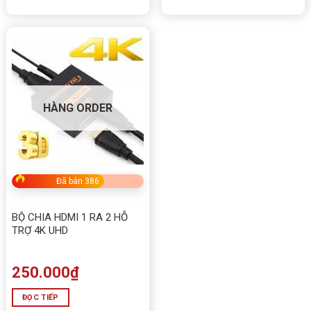
HÀNG ORDER
Đã bán 386
BỘ CHIA HDMI 1 RA 2 HỖ
TRỢ 4K UHD
250.000
₫
ĐỌC TIẾP