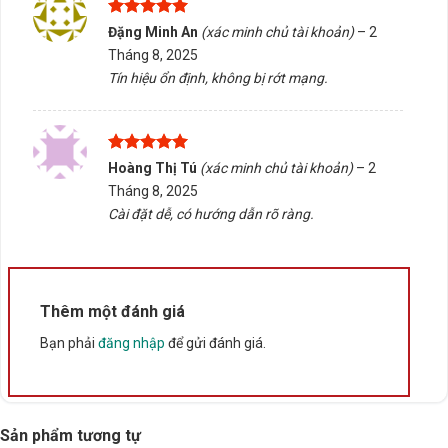
mình, Tấn Phát AD sẵn sàng hỗ trợ kiểm tra tương
Được xếp
Đặng Minh An
(xác minh chủ tài khoản)
–
2
thích, cung cấp dịch vụ giao hàng tại Buôn Ma Thuột,
hạng
5
5
Tháng 8, 2025
sao
Đắk Lắk. Liên hệ ngay để được hướng dẫn chi tiết!
Tín hiệu ổn định, không bị rớt mạng.
Rate this product
Bấm 5 sao để ủng hộ shop
Được xếp
Hoàng Thị Tú
(xác minh chủ tài khoản)
–
2
hạng
5
5
Tháng 8, 2025
sao
Cài đặt dễ, có hướng dẫn rõ ràng.
Thông số kỹ thuật
Xuất xứ
Trung Quốc
Thêm một đánh giá
Bạn phải
đăng nhập
để gửi đánh giá.
Sản phẩm tương tự