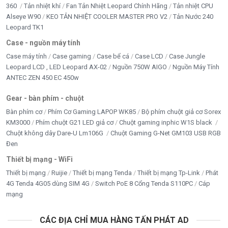
360
Tản nhiệt khí
Fan Tản Nhiệt Leopard Chính Hãng
Tản nhiệt CPU
Alseye W90
KEO TẢN NHIỆT COOLER MASTER PRO V2
Tản Nước 240
Leopard TK1
Case - nguồn máy tính
Case máy tính
Case gaming
Case bể cá
Case LCD
Case Jungle
Leopard LCD , LED Leopard AX-02
Nguồn 750W AIGO
Nguồn Máy Tính
ANTEC ZEN 450 EC 450w
Gear - bàn phím - chuột
Bàn phím cơ
Phím Cơ Gaming LAPOP WK85
Bộ phím chuột giả cơ Sorex
KM3000
Phím chuột G21 LED giả cơ
Chuột gaming inphic W1S black
Chuột không dây Dare-U Lm106G
Chuột Gaming G-Net GM103 USB RGB
Đen
Thiết bị mạng - WiFi
Thiết bị mạng
Ruijie
Thiết bị mạng Tenda
Thiết bị mạng Tp-Link
Phát
4G Tenda 4G05 dùng SIM 4G
Switch PoE 8 Cổng Tenda S110PC
Cáp
mạng
CÁC ĐỊA CHỈ MUA HÀNG TẤN PHÁT AD