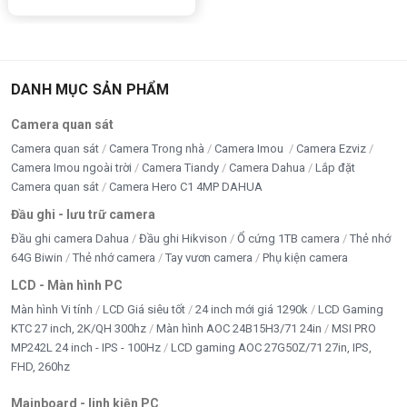
DANH MỤC SẢN PHẨM
Camera quan sát
Camera quan sát
Camera Trong nhà
Camera Imou
Camera Ezviz
Camera Imou ngoài trời
Camera Tiandy
Camera Dahua
Lắp đặt
Camera quan sát
Camera Hero C1 4MP DAHUA
Đầu ghi - lưu trữ camera
Đầu ghi camera Dahua
Đầu ghi Hikvison
Ổ cứng 1TB camera
Thẻ nhớ
64G Biwin
Thẻ nhớ camera
Tay vươn camera
Phụ kiện camera
LCD - Màn hình PC
Màn hình Vi tính
LCD Giá siêu tốt
24 inch mới giá 1290k
LCD Gaming
KTC 27 inch, 2K/QH 300hz
Màn hình AOC 24B15H3/71 24in
MSI PRO
MP242L 24 inch - IPS - 100Hz
LCD gaming AOC 27G50Z/71 27in, IPS,
FHD, 260hz
Mainboard - linh kiện PC