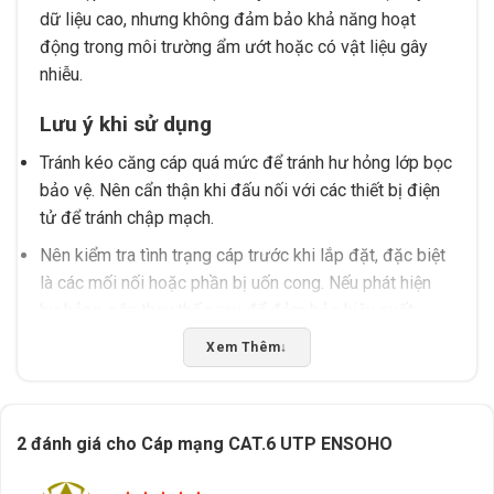
dữ liệu cao, nhưng không đảm bảo khả năng hoạt
động trong môi trường ẩm ướt hoặc có vật liệu gây
nhiễu.
Lưu ý khi sử dụng
Tránh kéo căng cáp quá mức để tránh hư hỏng lớp bọc
bảo vệ. Nên cẩn thận khi đấu nối với các thiết bị điện
tử để tránh chập mạch.
Nên kiểm tra tình trạng cáp trước khi lắp đặt, đặc biệt
là các mối nối hoặc phần bị uốn cong. Nếu phát hiện
hư hỏng, nên thay thế ngay để đảm bảo hiệu suất.
Không sử dụng cáp trong môi trường có nhiệt độ cao
Xem Thêm
↓
hoặc độ ẩm lớn, vì có thể ảnh hưởng đến độ bền và
khả năng truyền tín hiệu.
2 đánh giá cho
Cáp mạng CAT.6 UTP ENSOHO
Nếu bạn đang tìm kiếm sản phẩm chất lượng và cần
tư vấn chọn đúng cáp mạng phù hợp với hệ thống của