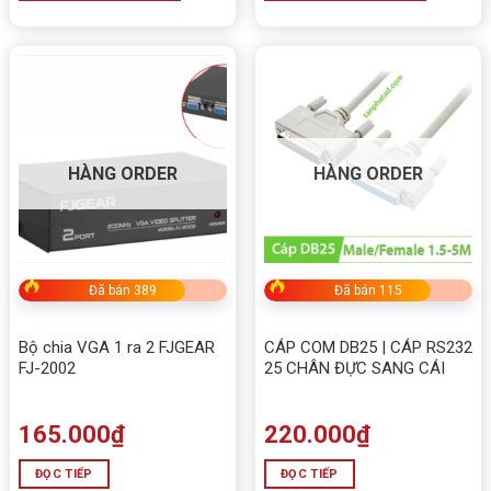
HÀNG ORDER
HÀNG ORDER
Đã bán 389
Đã bán 115
Bộ chia VGA 1 ra 2 FJGEAR
CÁP COM DB25 | CÁP RS232
FJ-2002
25 CHÂN ĐỰC SANG CÁI
165.000
₫
220.000
₫
ĐỌC TIẾP
ĐỌC TIẾP