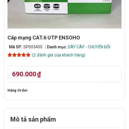
Cáp mạng CAT.6 UTP ENSOHO
Mã SP:
SP003400
Danh mục:
DÂY CÁP - CHUYỂN ĐỔI
(
2
đánh giá của khách hàng)
5
2
trên 5
dựa trên
đánh giá
690.000
₫
Hàng Order
Mô tả sản phẩm