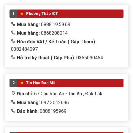
1
Phương Thảo ICT
Mua hàng:
0888.19.59.69
Mua hàng:
0868208014
Hóa đơn VAT/ Kế Toán ( Gặp Thơm):
0382484097
Hỗ trợ kỹ thuật ( Gặp Phu):
0355090454
2
Tin Học Ban Mê
Địa chỉ:
67 Chu Văn An - Tân An , Đắk Lắk
Mua hàng:
097 3012696
Bảo hành:
0888195969