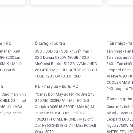
iện PC
Ổ cứng - lưu trữ
Tản nhiệt - f
ananzhi X99
SSD
SSD cũ
SSD khuyến mại
Tản nhiệt - Fan 
8G 3200 tản
SSD Dahua C800A 480GB
SSD
Tản nhiệt nước 
10M-K
Mã lỗi
McQuest Raptor 512GB NVMe
HDD
360
Tản nhiệt
M
Cpu i5
WD 4TB TÍM
HDD LAPTOP 320G CŨ
Leopard Chính
USB 128G DATO 3.0 128G
Alseye W90
K
COOLER MASTE
nh
PC - máy bộ - build PC
240 Leopard T
Card màn hình
PC máy bộ
Máy Bộ HP ProOne 240
Case - nguồn
iCHILL X3
Intel
G10 AIO C03PMAT
Mini PC Dell
24G cũ
VGA
Optiplex 3060 i5-8500T
Máy bộ All
Case máy tính
cũ
So sánh
In One Inspur AIO IIP-TT238 i7-
bể cá
Case L
13620H
PC ALL IN ONE
Máy chủ
Leopard LCD ,
Dell R360-SNS |8×2.5”|
Mini PC Dell
Nguồn 750W A
Wyse 5070
ANTEC ZEN 450