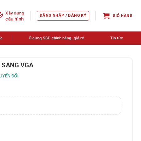
Xây dựng
ĐĂNG NHẬP / ĐĂNG KÝ
GIỎ HÀNG
cấu hình
ốc
Ổ cứng SSD chính hãng, giá rẻ
Tin tức
T SANG VGA
UYỂN ĐỔI