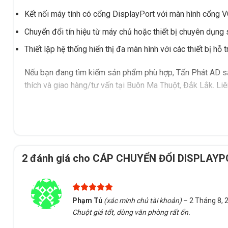
Kết nối máy tính có cổng DisplayPort với màn hình cổng 
Chuyển đổi tín hiệu từ máy chủ hoặc thiết bị chuyên dụng
Thiết lập hệ thống hiển thị đa màn hình với các thiết bị hỗ 
Nếu bạn đang tìm kiếm sản phẩm phù hợp, Tấn Phát AD sẵ
thích và giao hàng/tư vấn tại Buôn Ma Thuột, Đắk Lắk. Liên
2 đánh giá cho
CÁP CHUYỂN ĐỔI DISPLAY
Được xếp
Phạm Tú
(xác minh chủ tài khoản)
–
2 Tháng 8, 
hạng
5
5
Chuột giá tốt, dùng văn phòng rất ổn.
sao