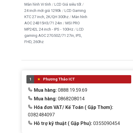
Màn hình Vi tính
LCD Giá siêu tốt
24 inch mới giá 1290k
LCD Gaming
KTC 27 inch, 2K/QH 300hz
Màn hình
AOC 24B15H3/71 24in
MSI PRO
MP242L 24 inch - IPS - 100Hz
LCD
gaming AOC 27G50Z/71 27in, IPS,
FHD, 260hz
1
Phương Thảo ICT
Mua hàng:
0888.19.59.69
Mua hàng:
0868208014
Hóa đơn VAT/ Kế Toán ( Gặp Thơm):
0382484097
Hỗ trợ kỹ thuật ( Gặp Phu):
0355090454