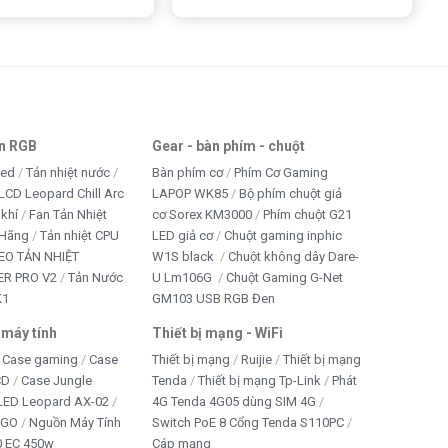
an RGB
Gear - bàn phím - chuột
led
Tản nhiệt nước
Bàn phím cơ
Phím Cơ Gaming
LCD Leopard Chill Arc
LAPOP WK85
Bộ phím chuột giả
 khí
Fan Tản Nhiệt
cơ Sorex KM3000
Phím chuột G21
 Hãng
Tản nhiệt CPU
LED giả cơ
Chuột gaming inphic
EO TẢN NHIỆT
W1S black
Chuột không dây Dare-
R PRO V2
Tản Nước
U Lm106G
Chuột Gaming G-Net
K1
GM103 USB RGB Đen
 máy tính
Thiết bị mạng - WiFi
Case gaming
Case
Thiết bị mạng
Ruijie
Thiết bị mạng
CD
Case Jungle
Tenda
Thiết bị mạng Tp-Link
Phát
 LED Leopard AX-02
4G Tenda 4G05 dùng SIM 4G
IGO
Nguồn Máy Tính
Switch PoE 8 Cổng Tenda S110PC
 EC 450w
Cáp mạng