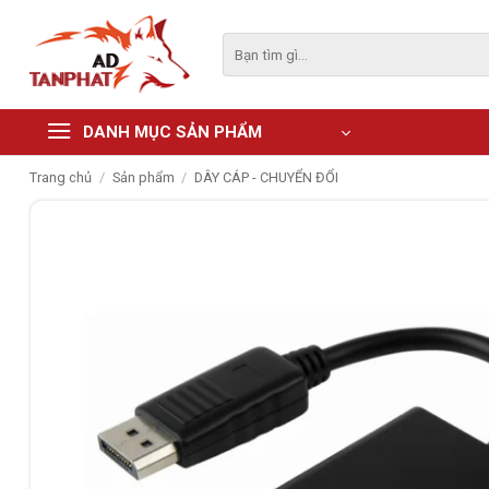
Skip
to
Tìm
kiếm:
content
DANH MỤC SẢN PHẨM
Trang chủ
/
Sản phẩm
/
DÂY CÁP - CHUYỂN ĐỔI