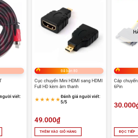
H
Đã bán 80
T
Cục chuyển Mini HDMI sang HDMI
Cáp chuyển
Full HD kèm âm thanh
6Pin
người viết:
Đánh giá người viết:
★★★★★
5/5
30.000
49.000
₫
THÊM VÀO GIỎ HÀNG
ĐỌC TIẾP