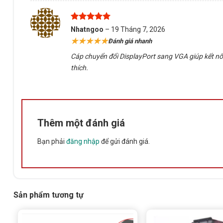
Được xếp
Nhatngoo
–
19 Tháng 7, 2026
hạng
5
5
★★★★★
Đánh giá nhanh
sao
Cáp chuyển đổi DisplayPort sang VGA giúp kết nối 
thích.
Thêm một đánh giá
Bạn phải
đăng nhập
để gửi đánh giá.
Sản phẩm tương tự