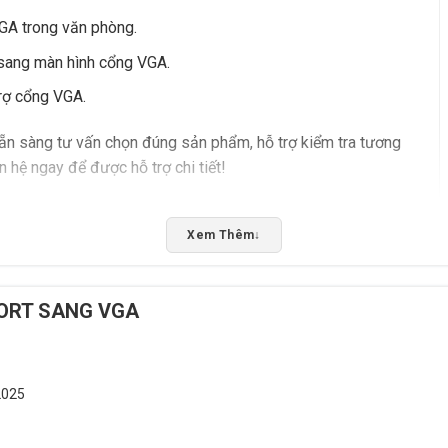
VGA trong văn phòng.
 sang màn hình cổng VGA.
trợ cổng VGA.
n sàng tư vấn chọn đúng sản phẩm, hỗ trợ kiểm tra tương
 hệ ngay để được hỗ trợ chi tiết!
5/5 - (1 bình chọn)
Xem Thêm
↓
Bấm 5 sao để ủng hộ shop
PORT SANG VGA
2025