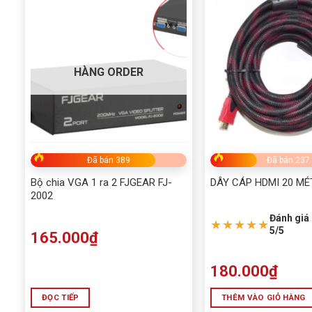
HÀNG ORDER
Đã bán 389
Đã bán 237
Bộ chia VGA 1 ra 2 FJGEAR FJ-
DÂY CÁP HDMI 20 MÉ
2002
Đánh giá 
★★★★★
5/5
165.000
₫
180.000
₫
ĐỌC TIẾP
THÊM VÀO GIỎ HÀNG