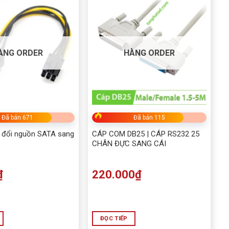
ÀNG ORDER
HÀNG ORDER
Đã bán 671
Đã bán 115
 đổi nguồn SATA sang
CÁP COM DB25 | CÁP RS232 25
CHÂN ĐỰC SANG CÁI
₫
220.000
₫
ĐỌC TIẾP