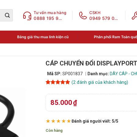
Tư vấn mua hàng
CSKH
0888 195 969
0949 579 078
Bảng giá thu mua linh kiện cũ
Phân phối Ram Toàn qu
CÁP CHUYỂN ĐỔI DISPLAYPOR
Mã SP:
SP001837
Danh mục:
DÂY CÁP - CH
(
2
đánh giá của khách hàng)
5
2
trên 5
dựa trên
đánh giá
85.000
₫
★★★★★
Đánh giá người viết: 5/5
Còn hàng