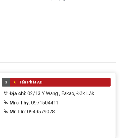
3
Tấn Phát AD
Địa chỉ:
02/13 Y Wang , Eakao, Đắk Lắk
Mrs Thy:
0971504411
Mr Tín:
0949579078