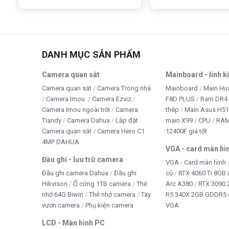
DANH MỤC SẢN PHẨM
Camera quan sát
Mainboard - linh k
Camera quan sát
Camera Trong nhà
Mainboard
Main Hu
Camera Imou
Camera Ezviz
F8D PLUS
Ram DR4 
Camera Imou ngoài trời
Camera
thép
Main Asus H5
Tiandy
Camera Dahua
Lắp đặt
main X99
CPU
RA
Camera quan sát
Camera Hero C1
12400F giá tốt
4MP DAHUA
VGA - card màn hì
Đầu ghi - lưu trữ camera
VGA - Card màn hình
Đầu ghi camera Dahua
Đầu ghi
cũ
RTX 4060 Ti 8GB 
Hikvison
Ổ cứng 1TB camera
Thẻ
Arc A380
RTX 3090 
nhớ 64G Biwin
Thẻ nhớ camera
Tay
R5 340X 2GB GDDR5 
vươn camera
Phụ kiện camera
VGA
LCD - Màn hình PC