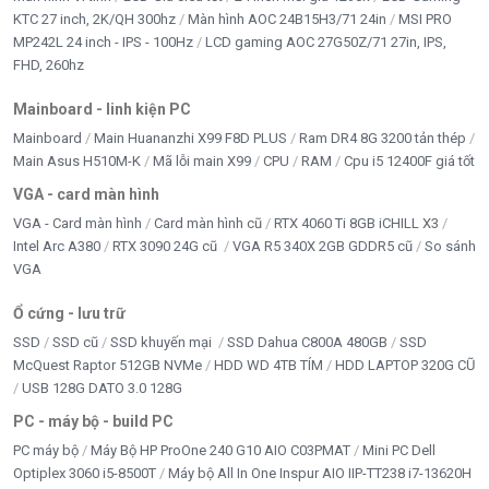
Ống kính
3.6mm
KTC 27 inch, 2K/QH 300hz
Màn hình AOC 24B15H3/71 24in
MSI PRO
Góc quay
0°–355° ngang, -5°–80° dọc
MP242L 24 inch - IPS - 100Hz
LCD gaming AOC 27G50Z/71 27in, IPS,
FHD, 260hz
Chuẩn nén
H.265/H.264
Mainboard - linh kiện PC
Lưu trữ
MicroSD ≤ 512GB, NVR, Cloud
Mainboard
Main Huananzhi X99 F8D PLUS
Ram DR4 8G 3200 tản thép
Kết nối
Wi-Fi 2.4/5GHz, Wi-Fi 6, Ethernet
Main Asus H510M-K
Mã lỗi main X99
CPU
RAM
Cpu i5 12400F giá tốt
Nguồn
USB-C
VGA - card màn hình
Nhận diện người, thú cưng, âm thanh
VGA - Card màn hình
Card màn hình cũ
RTX 4060 Ti 8GB iCHILL X3
Tính năng AI
bất thường
Intel Arc A380
RTX 3090 24G cũ
VGA R5 340X 2GB GDDR5 cũ
So sánh
VGA
Quan sát ban
Hồng ngoại + Full Color
đêm
Ổ cứng - lưu trữ
Âm thanh
Loa kép, đàm thoại 2 chiều
SSD
SSD cũ
SSD khuyến mại
SSD Dahua C800A 480GB
SSD
McQuest Raptor 512GB NVMe
HDD WD 4TB TÍM
HDD LAPTOP 320G CŨ
Ứng dụng
Imou Life (iOS/Android)
USB 128G DATO 3.0 128G
PC - máy bộ - build PC
Câu hỏi thường gặp về Camera Wifi IMOU
PC máy bộ
Máy Bộ HP ProOne 240 G10 AIO C03PMAT
Mini PC Dell
Ranger 2 Pro 5MP
Optiplex 3060 i5-8500T
Máy bộ All In One Inspur AIO IIP-TT238 i7-13620H