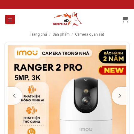
Skip
to
content
Trang chủ
/
Sản phẩm
/
Camera quan sát