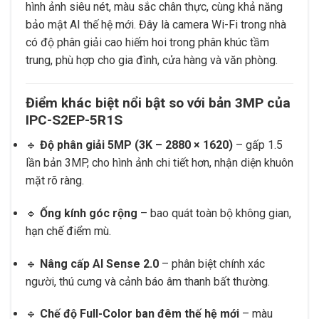
hình ảnh siêu nét, màu sắc chân thực, cùng khả năng
bảo mật AI thế hệ mới. Đây là camera Wi-Fi trong nhà
có độ phân giải cao hiếm hoi trong phân khúc tầm
trung, phù hợp cho gia đình, cửa hàng và văn phòng.
Điểm khác biệt nổi bật so với bản 3MP của
IPC-S2EP-5R1S
🔹
Độ phân giải 5MP (3K – 2880 × 1620)
– gấp 1.5
lần bản 3MP, cho hình ảnh chi tiết hơn, nhận diện khuôn
mặt rõ ràng.
🔹
Ống kính góc rộng
– bao quát toàn bộ không gian,
hạn chế điểm mù.
🔹
Nâng cấp AI Sense 2.0
– phân biệt chính xác
người, thú cưng và cảnh báo âm thanh bất thường.
🔹
Chế độ Full-Color ban đêm thế hệ mới
– màu