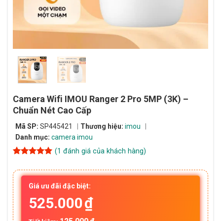
Camera Wifi IMOU Ranger 2 Pro 5MP (3K) –
Chuẩn Nét Cao Cấp
Mã SP:
SP445421
Thương hiệu:
imou
Danh mục:
camera imou
(
1
đánh giá của khách hàng)
5
1
trên 5
dựa trên
đánh giá
Giá ưu đãi đặc biệt:
525.000
₫