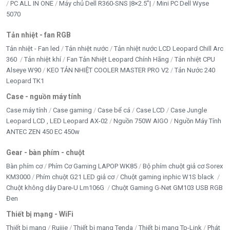
PC ALL IN ONE
Máy chủ Dell R360-SNS |8×2.5”|
Mini PC Dell Wyse
1. Ranger 2 pro
IPC-S2EP-5R1S
5MP khác gì so
5070
với 3MP?
Tản nhiệt - fan RGB
5MP (3K) cho hình ảnh chi tiết gấp 1.5 lần, phù hợp
Tản nhiệt - Fan led
Tản nhiệt nước
Tản nhiệt nước LCD Leopard Chill Arc
giám sát không gian rộng, cần zoom kỹ.
360
Tản nhiệt khí
Fan Tản Nhiệt Leopard Chính Hãng
Tản nhiệt CPU
Alseye W90
KEO TẢN NHIỆT COOLER MASTER PRO V2
Tản Nước 240
2.
Camera Wifi IMOU
Ranger 2 Pro 5MP có Wi-Fi 6
Leopard TK1
không?
Case - nguồn máy tính
Có. Camera hỗ trợ Wi-Fi 6 băng tần kép, ổn định và tốc
Case máy tính
Case gaming
Case bể cá
Case LCD
Case Jungle
độ cao.
Leopard LCD , LED Leopard AX-02
Nguồn 750W AIGO
Nguồn Máy Tính
ANTEC ZEN 450 EC 450w
3. Camera Wifi IMOU Ranger 2 Pro 5MP có lưu
được 30 ngày không?
Gear - bàn phím - chuột
Có. Với thẻ nhớ 512GB + nén H.265, có thể lưu liên tục
Bàn phím cơ
Phím Cơ Gaming LAPOP WK85
Bộ phím chuột giả cơ Sorex
tới 32 ngày.
KM3000
Phím chuột G21 LED giả cơ
Chuột gaming inphic W1S black
Chuột không dây Dare-U Lm106G
Chuột Gaming G-Net GM103 USB RGB
4. Sản phẩm dùng được ngoài trời không?
Đen
Không. Camera Wifi IMOU Ranger 2 Pro 5MP thiết kế
Thiết bị mạng - WiFi
cho trong nhà. Ngoài trời nên chọn
IMOU Cruiser
Thiết bị mạng
Ruijie
Thiết bị mạng Tenda
Thiết bị mạng Tp-Link
Phát