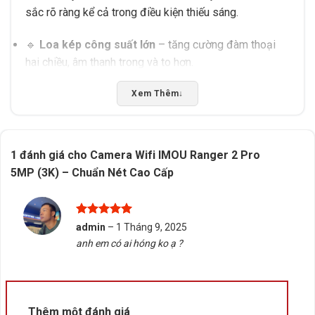
sắc rõ ràng kể cả trong điều kiện thiếu sáng.
🔹
Loa kép công suất lớn
– tăng cường đàm thoại
hai chiều, âm thanh trong và to hơn.
Xem Thêm
↓
1 đánh giá cho
Camera Wifi IMOU Ranger 2 Pro
5MP (3K) – Chuẩn Nét Cao Cấp
Được xếp
admin
–
1 Tháng 9, 2025
hạng
5
5
anh em có ai hóng ko ạ ?
sao
Thêm một đánh giá