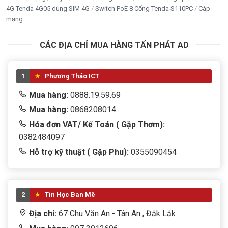
hoặc
Bullet
.
4G Tenda 4G05 dùng SIM 4G
Switch PoE 8 Cổng Tenda S110PC
Cáp
mạng
5/5 - (2 bình chọn)
CÁC ĐỊA CHỈ MUA HÀNG TẤN PHÁT AD
Bấm 5 sao để ủng hộ shop
1
Phương Thảo ICT
Thông số kỹ thuật
Mua hàng:
0888.19.59.69
Mua hàng:
0868208014
Mã sản phẩm
IPC-S2EP-5R1S
Hóa đơn VAT/ Kế Toán ( Gặp Thơm):
0382484097
Thông số
Chi tiết
Hỗ trợ kỹ thuật ( Gặp Phu):
0355090454
Ống kính
3.6mm
Góc quay
0°–355° ngang, -5°–80° dọc
2
Tin Học Ban Mê
Địa chỉ:
67 Chu Văn An - Tân An , Đắk Lắk
Chuẩn nén
H.265/H.264