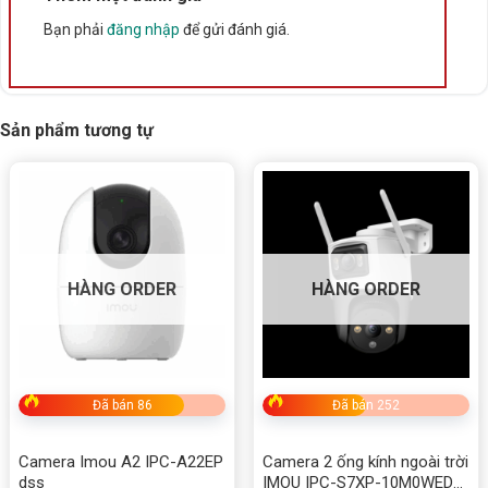
Bạn phải
đăng nhập
để gửi đánh giá.
Sản phẩm tương tự
Tính năng Camera Wifi IMOU Ranger 2
Pro 5MP IPC-S2EP-5R1S
1. Hình ảnh siêu nét 3K – ghi lại từng chi tiết
Cảm biến
5MP
cho độ phân giải cao hơn Full HD và
3MP.
HÀNG ORDER
HÀNG ORDER
Ống kính 3.6mm
+ xử lý hình ảnh tiên tiến, giữ chi tiết
khi phóng to.
Hỗ trợ
WDR kỹ thuật số
, giảm hiện tượng lóa sáng khi
Đã bán 86
Đã bán 252
ngược sáng.
Camera Imou A2 IPC-A22EP
Camera 2 ống kính ngoài trời
2. Bảo mật thông minh với AI Sense
dss
IMOU IPC-S7XP-10M0WED