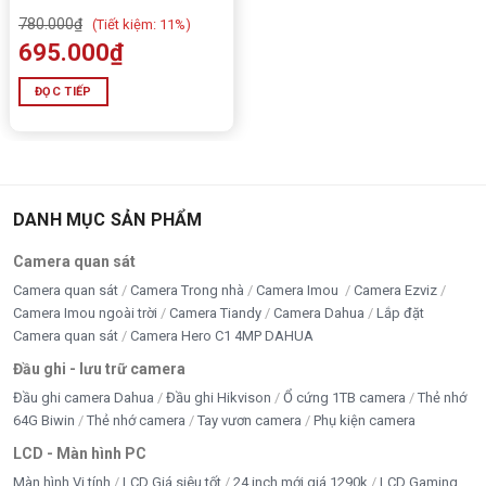
phí
780.000
₫
(
Tiết kiệm:
11%)
695.000
₫
Thẻ nhớ
MicroSD đến 512GB
(lưu tới 32 ngày).
ĐỌC TIẾP
Chuẩn nén H.265
– giảm 50% dung lượng mà không
giảm chất lượng.
AOR Mode
– ghi hình sự kiện full-frame, còn lại 1 fps
→ tiết kiệm bộ nhớ.
DANH MỤC SẢN PHẨM
Imou IPC-S2EP-5R1S Hỗ trợ
Cloud Imou Protect
&
Camera quan sát
NVR.
Camera quan sát
Camera Trong nhà
Camera Imou
Camera Ezviz
Camera Imou ngoài trời
Camera Tiandy
Camera Dahua
Lắp đặt
Camera quan sát
Camera Hero C1 4MP DAHUA
Thông số Camera Wifi IMOU Ranger 2 Pro
Đầu ghi - lưu trữ camera
5MP ( IPC-S2EP-5R1S)
Đầu ghi camera Dahua
Đầu ghi Hikvison
Ổ cứng 1TB camera
Thẻ nhớ
THÔNG SỐ
CHI TIẾT
64G Biwin
Thẻ nhớ camera
Tay vươn camera
Phụ kiện camera
Độ phân giải
5MP (2880 × 1620 – 3K)
LCD - Màn hình PC
Màn hình Vi tính
LCD Giá siêu tốt
24 inch mới giá 1290k
LCD Gaming