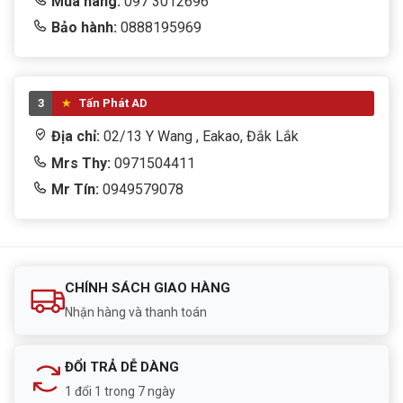
Mua hàng:
097 3012696
Lưu trữ
MicroSD ≤ 512GB, NVR, Cloud
Bảo hành:
0888195969
Kết nối
Wi-Fi 2.4/5GHz, Wi-Fi 6, Ethernet
3
Tấn Phát AD
Nguồn
USB-C
Địa chỉ:
02/13 Y Wang , Eakao, Đắk Lắk
Xuất xứ
Trung Quốc
Mrs Thy:
0971504411
Mr Tín:
0949579078
CHÍNH SÁCH GIAO HÀNG
Nhận hàng và thanh toán
ĐỔI TRẢ DỄ DÀNG
1 đổi 1 trong 7 ngày