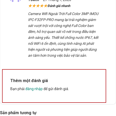
hạng
5
5
★★★★★
Đánh giá nhanh
sao
Ưu điểm nổi bật của Camera Wifi IMOU
Camera Wifi Ngoài Trời Full Color 3MP IMOU
IPC-F32FP-PRO
IPC-F32FP-PRO mang lại trải nghiệm giám
sát vượt trội với công nghệ Full Color ban
Độ phân giải 3MP 2K (2560 × 1440) cho hình ảnh sắc
đêm, hỗ trợ quan sát rõ nét trong điều kiện
nét.
ánh sáng yếu. Thiết kế chống nước IP67, kết
Công nghệ Full Color quan sát có màu cả ban đêm.
nối WiFi 6 ổn định, cùng tính năng AI phát
hiện người và phương tiện giúp người dùng
Tầm nhìn xa lên đến 25 mét.
an tâm hơn trong việc bảo vệ tài sản.
Hỗ trợ WiFi 6 với 2 ăng-ten cho kết nối ổn định hơn.
AI nhận diện người và phương tiện thông minh.
Hỗ trợ thẻ nhớ MicroSD dung lượng tối đa 512GB.
Thêm một đánh giá
Chuẩn chống nước và bụi IP67.
Bạn phải
đăng nhập
để gửi đánh giá.
Hỗ trợ ghi hình tiết kiệm dung lượng AOR.
Tích hợp micro ghi âm.
Sản phẩm tương tự
Hỗ trợ LAN, Cloud và ONVIF.