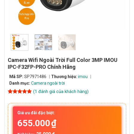
Camera Wifi Ngoài Trời Full Color 3MP IMOU
IPC-F32FP-PRO Chính Hãng
Mã SP:
SP7971486
Thương hiệu:
imou
Danh mục:
Camera ngoài trời
(
1
đánh giá của khách hàng)
5
1
trên 5
dựa trên
đánh giá
Giá ưu đãi đặc biệt:
655.000
₫