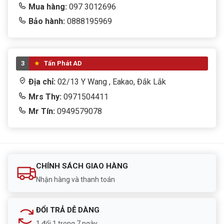
Mua hàng:
097 3012696
Phát hiện phương tiện
Bảo hành:
0888195969
Nhận diện xe máy.
Nhận diện ô tô.
Theo dõi khu vực đỗ xe hiệu quả hơn.
3
Tấn Phát AD
Địa chỉ:
02/13 Y Wang , Eakao, Đắk Lắk
Thông báo được gửi trực tiếp về điện thoại thông qua
Mrs Thy:
0971504411
ứng dụng IMOU Life.
Mr Tín:
0949579078
Đèn cảnh báo tích hợp giúp răn đe hiệu
quả
Camera được tích hợp đèn cảnh báo xanh đỏ.
CHÍNH SÁCH GIAO HÀNG
Nhận hàng và thanh toán
Khi phát hiện xâm nhập bất thường:
Đèn sẽ kích hoạt tự động.
ĐỔI TRẢ DỄ DÀNG
Thu hút sự chú ý.
1 đổi 1 trong 7 ngày