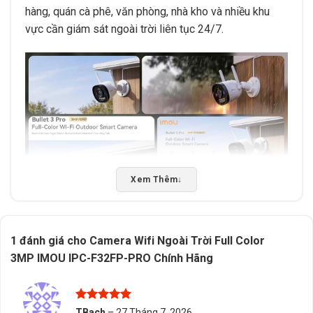
hàng, quán cà phê, văn phòng, nhà kho và nhiều khu
vực cần giám sát ngoài trời liên tục 24/7.
Xem Thêm
↓
1 đánh giá cho
Camera Wifi Ngoài Trời Full Color
3MP IMOU IPC-F32FP-PRO Chính Hãng
Được xếp
TBach
–
27 Tháng 7, 2026