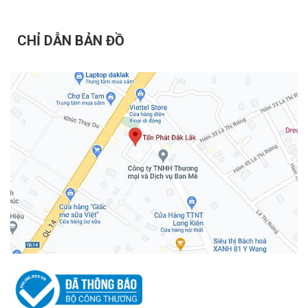
Ngoài ra người dùng còn có thể lựa chọn:
CHỈ DẪN BẢN ĐỒ
Lưu trữ Cloud IMOU Protect.
Kết nối đầu ghi thông qua ONVIF.
Chuẩn chống nước IP67 – Hoạt động bền
bỉ ngoài trời
IMOU IPC-F32FP-PRO đạt tiêu chuẩn IP67.
Camera có khả năng:
Chống bụi hoàn toàn.
Chống mưa lớn.
Hoạt động ổn định dưới thời tiết khắc nghiệt.
Thiết bị phù hợp lắp đặt tại: