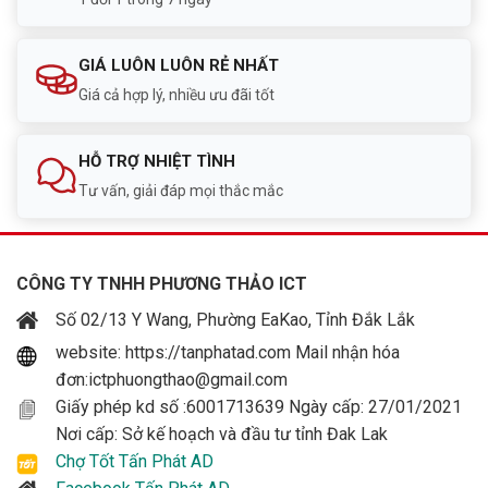
Gây áp lực tâm lý đối với đối tượng khả nghi.
GIÁ LUÔN LUÔN RẺ NHẤT
Đây là tính năng hữu ích đối với:
Giá cả hợp lý, nhiều ưu đãi tốt
Nhà riêng.
HỖ TRỢ NHIỆT TÌNH
Kho hàng.
Tư vấn, giải đáp mọi thắc mắc
Cửa hàng kinh doanh.
Khu vực gửi xe.
CÔNG TY TNHH PHƯƠNG THẢO ICT
Ghi hình tiết kiệm với công nghệ AOR
Số 02/13 Y Wang, Phường EaKao, Tỉnh Đắk Lắk
AOR là chế độ ghi hình thông minh giúp tiết kiệm dung
website: https://tanphatad.com Mail nhận hóa
lượng lưu trữ.
đơn:ictphuongthao@gmail.com
Giấy phép kd số :6001713639 Ngày cấp: 27/01/2021
Camera chỉ sử dụng băng thông và dung lượng khi
Nơi cấp: Sở kế hoạch và đầu tư tỉnh Đak Lak
thực sự cần thiết, nhờ đó:
Chợ Tốt Tấn Phát AD