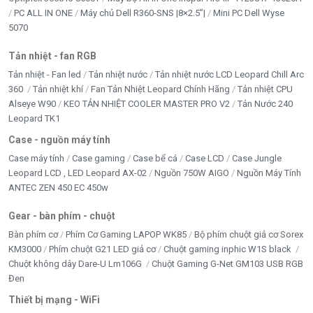
công nghệ WiFi 6 hiện đại.
PC ALL IN ONE
Máy chủ Dell R360-SNS |8×2.5”|
Mini PC Dell Wyse
5070
Lợi ích của WiFi 6:
Tản nhiệt - fan RGB
Tốc độ truyền tải cao hơn.
Tản nhiệt - Fan led
Tản nhiệt nước
Tản nhiệt nước LCD Leopard Chill Arc
Độ trễ thấp hơn.
360
Tản nhiệt khí
Fan Tản Nhiệt Leopard Chính Hãng
Tản nhiệt CPU
Alseye W90
KEO TẢN NHIỆT COOLER MASTER PRO V2
Tản Nước 240
Kết nối ổn định hơn.
Leopard TK1
Hoạt động tốt trong môi trường nhiều thiết bị mạng.
Case - nguồn máy tính
Case máy tính
Case gaming
Case bể cá
Case LCD
Case Jungle
Hai ăng-ten công suất cao giúp camera bắt sóng
Leopard LCD , LED Leopard AX-02
Nguồn 750W AIGO
Nguồn Máy Tính
mạnh hơn, phù hợp với:
ANTEC ZEN 450 EC 450w
Gear - bàn phím - chuột
Nhà nhiều tầng.
Bàn phím cơ
Phím Cơ Gaming LAPOP WK85
Bộ phím chuột giả cơ Sorex
Sân rộng.
KM3000
Phím chuột G21 LED giả cơ
Chuột gaming inphic W1S black
Chuột không dây Dare-U Lm106G
Chuột Gaming G-Net GM103 USB RGB
Khu vực xa modem.
Đen
Nhà xưởng nhỏ.
Thiết bị mạng - WiFi