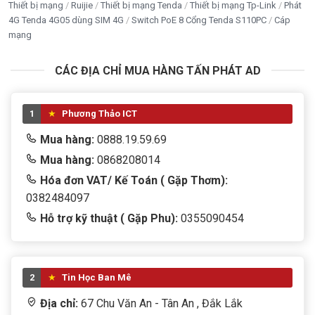
Thiết bị mạng
Ruijie
Thiết bị mạng Tenda
Thiết bị mạng Tp-Link
Phát
Ngoài WiFi, camera còn hỗ trợ kết nối mạng LAN có
4G Tenda 4G05 dùng SIM 4G
Switch PoE 8 Cổng Tenda S110PC
Cáp
dây giúp tăng độ ổn định khi cần thiết.
mạng
AI thông minh phát hiện người và phương
CÁC ĐỊA CHỈ MUA HÀNG TẤN PHÁT AD
tiện
Camera IMOU IPC-F32FP-PRO được tích hợp công
1
Phương Thảo ICT
nghệ trí tuệ nhân tạo AI giúp phân tích chuyển động
Mua hàng:
0888.19.59.69
thông minh.
Mua hàng:
0868208014
Thay vì báo động mọi chuyển động như lá cây rung
Hóa đơn VAT/ Kế Toán ( Gặp Thơm):
hoặc vật nuôi đi qua, camera có thể phân biệt:
0382484097
Hỗ trợ kỹ thuật ( Gặp Phu):
0355090454
Phát hiện con người
Giảm cảnh báo giả.
Tăng độ chính xác.
2
Tin Học Ban Mê
Giúp người dùng tập trung vào các sự kiện quan trọng.
Địa chỉ:
67 Chu Văn An - Tân An , Đắk Lắk