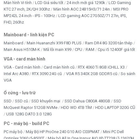
Màn hình Vi tính
LCD Giá siêu tốt
24 inch mới giá 1290k
LCD Gaming
Tiết kiệm điện năng, phù hợp khu vực không cần hiển
KTC 27 inch, 2K/QH 300hz
Màn hình AOC 24B15H3/71 24in
MSI PRO
thị màu sắc.
MP242L 24 inch - IPS - 100Hz
LCD gaming AOC 27G50Z/71 27in, IPS,
FHD, 260hz
Chế độ Full Color
Mainboard - linh kiện PC
Hiển thị hình ảnh màu sắc liên tục suốt đêm.
Mainboard
Main Huananzhi X99 F8D PLUS
Ram DR4 8G 3200 tản thép
Main Asus H510M-K
Mã lỗi main X99
CPU
RAM
Cpu i5 12400F giá tốt
Chế độ Tắt đèn
VGA - card màn hình
Giúp camera hoạt động kín đáo hơn trong các khu vực
VGA - Card màn hình
Card màn hình cũ
RTX 4060 Ti 8GB iCHILL X3
yêu cầu riêng tư.
Intel Arc A380
RTX 3090 24G cũ
VGA R5 340X 2GB GDDR5 cũ
So sánh
VGA
Nhờ sự linh hoạt này, người dùng có thể tùy chỉnh phù
Ổ cứng - lưu trữ
hợp với từng vị trí lắp đặt.
SSD
SSD cũ
SSD khuyến mại
SSD Dahua C800A 480GB
SSD
McQuest Raptor 512GB NVMe
HDD WD 4TB TÍM
HDD LAPTOP 320G CŨ
WiFi 6 – Kết nối mạnh mẽ và ổn định hơn
USB 128G DATO 3.0 128G
PC - máy bộ - build PC
Khác với nhiều mẫu camera phổ thông chỉ hỗ trợ WiFi
4 hoặc WiFi 5, IMOU IPC-F32FP-PRO được trang bị
PC máy bộ
Máy Bộ HP ProOne 240 G10 AIO C03PMAT
Mini PC Dell
Optiplex 3060 i5-8500T
Máy bộ All In One Inspur AIO IIP-TT238 i7-13620H