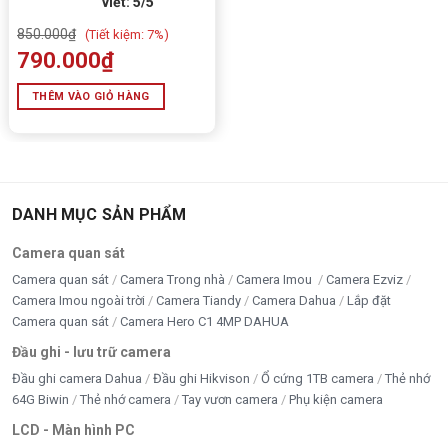
viết: 5/5
với Wi-Fi 6
Cổng biệt thự.
850.000
₫
(
Tiết kiệm:
7%)
790.000
₫
Sân vườn.
THÊM VÀO GIỎ HÀNG
Nhà xưởng nhỏ.
Bãi xe.
Khu vực kho bãi.
DANH MỤC SẢN PHẨM
4 chế độ quan sát ban đêm linh hoạt
Camera quan sát
IMOU IPC-F32FP-PRO hỗ trợ 4 chế độ hoạt động ban
Camera quan sát
Camera Trong nhà
Camera Imou
Camera Ezviz
đêm:
Camera Imou ngoài trời
Camera Tiandy
Camera Dahua
Lắp đặt
Camera quan sát
Camera Hero C1 4MP DAHUA
Chế độ Tự động
Đầu ghi - lưu trữ camera
Camera tự chuyển đổi giữa hồng ngoại và Full Color
Đầu ghi camera Dahua
Đầu ghi Hikvison
Ổ cứng 1TB camera
Thẻ nhớ
dựa trên điều kiện ánh sáng thực tế.
64G Biwin
Thẻ nhớ camera
Tay vươn camera
Phụ kiện camera
LCD - Màn hình PC
Chế độ Hồng ngoại