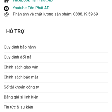
Facebook Tấn Phát AD
Tăng thời gian lưu trữ.
Youtube Tấn Phát AD
Giảm chi phí thẻ nhớ.
Phản ánh về chất lượng sản phẩm: 0888.19.59.69
Kéo dài tuổi thọ thiết bị lưu trữ.
HỖ TRỢ
Hỗ trợ thẻ nhớ lên đến 512GB
Camera hỗ trợ khe cắm thẻ nhớ MicroSD tối đa
Quy định bảo hành
512GB.
Quy định đổi trả
Thời gian lưu trữ tham khảo:
Chính sách giao vận
32GB: khoảng 4 – 5 ngày.
Chính sách bảo mật
64GB: khoảng 10 ngày.
Số tài khoản công ty
128GB: khoảng 15 – 20 ngày.
Bảng giá sỉ linh kiện
256GB: khoảng 30 ngày.
Tin tức & sự kiện
512GB: có thể lưu trữ hơn 1 tháng tùy mức độ ghi hình.