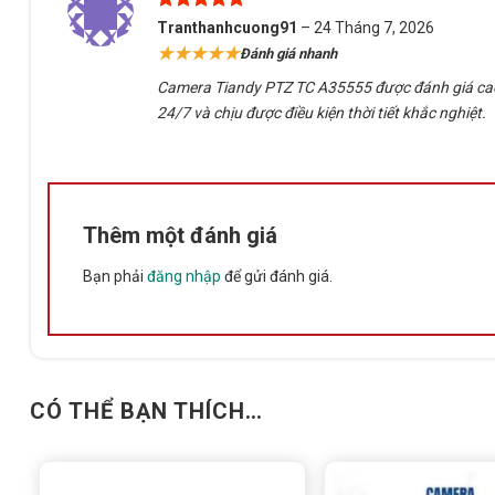
Độ nhạy sáng cực thấp
0.0008Lux
(F1.35, AGC ON), hỗ tr
Được xếp
Tranthanhcuong91
–
24 Tháng 7, 2026
hạng
5
5
★★★★★
Đánh giá nhanh
sao
3. Công nghệ AI phân tích video nâng cao
Camera Tiandy PTZ TC A35555 được đánh giá cao n
Đây là
camera Tiandy
Nhận diện người/xe
chính xác.
24/7 và chịu được điều kiện thời tiết khắc nghiệt.
Theo dõi tự động (Auto Tracking)
.
Phân tích hành vi: Tripwire, Perimeter, Object Abandon/Lo
Thêm một đánh giá
People Counting
và
Face Capture
hỗ trợ quản lý an nin
Bạn phải
đăng nhập
để gửi đánh giá.
4. Khả năng cảnh báo và bảo vệ vượt trội
Cảnh báo sớm (Early Warning)
với đèn LED trắng (30m)
CÓ THỂ BẠN THÍCH…
Chuẩn
IP66
chống nước/bụi, chịu nhiệt từ
-40°C đến 70°
Chống sét lan truyền 6000V
và chống quá áp, đảm bảo ho