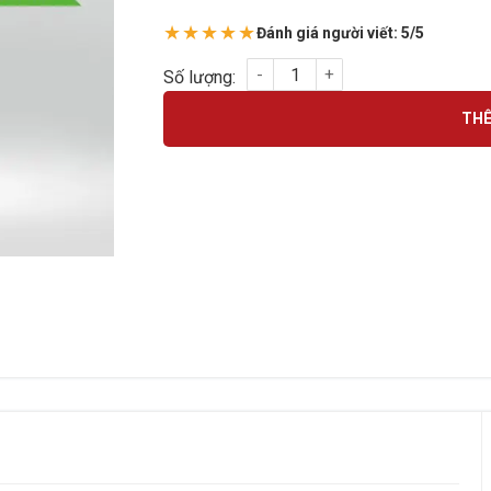
★★★★★
Đánh giá người viết: 5/5
Camera Tiandy PTZ TC A35555 OUTDOOR 5
THÊ