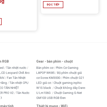
0
₫
ĐỌC TIẾP
an RGB
Gear - bàn phím - chuột
led
Tản nhiệt nước
Bàn phím cơ
Phím Cơ Gaming
LCD Leopard Chill Arc
LAPOP WK85
Bộ phím chuột giả
 khí
Fan Tản Nhiệt
cơ Sorex KM3000
Phím chuột G21
 Hãng
Tản nhiệt CPU
LED giả cơ
Chuột gaming inphic
EO TẢN NHIỆT
W1S black
Chuột không dây Dare-
R PRO V2
Tản Nước
U Lm106G
Chuột Gaming G-Net
K1
GM103 USB RGB Đen
 máy tính
Thiết bị mạng - WiFi