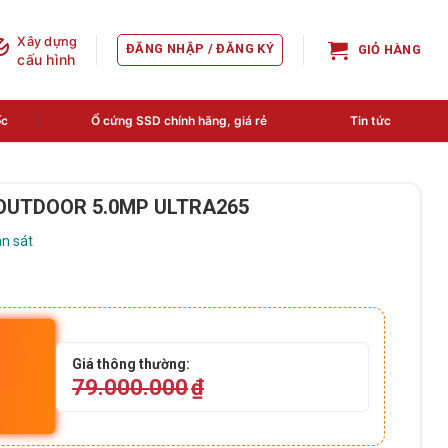
Xây dựng
ĐĂNG NHẬP / ĐĂNG KÝ
GIỎ HÀNG
cấu hình
ốc
Ổ cứng SSD chính hãng, giá rẻ
Tin tức
 OUTDOOR 5.0MP ULTRA265
n sát
Giá thông thường:
79.000.000
₫