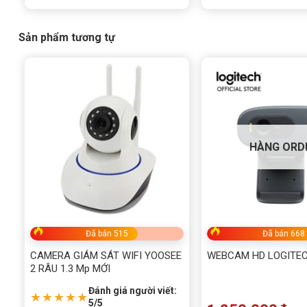
Độ phân giải
3072×1728@20fps
Sản phẩm tương tự
Hồng ngoại
N/A
Đèn LED trắng
30m
Preset
256
Tính năng AI
Tripwire, Perimeter, People Counting, Fac
Chuẩn bảo vệ
IP66, TVS 6000V
HÀNG ORD
Ứng dụng Camera Tiandy PTZ TC 
Giám sát đô thị
: Theo dõi khu vực công cộng, giao lộ, côn
Đã bán 515
Đã bán 668
Hạ tầng giao thông
: Giám sát đường cao tốc, bến xe, nhà
CAMERA GIÁM SÁT WIFI YOOSEE
WEBCAM HD LOGITEC
2 RÂU 1.3 Mp MỚI
An ninh công nghiệp
: Bảo vệ nhà máy, kho bãi, khu logist
Đánh giá người viết:
★★★★★
5/5