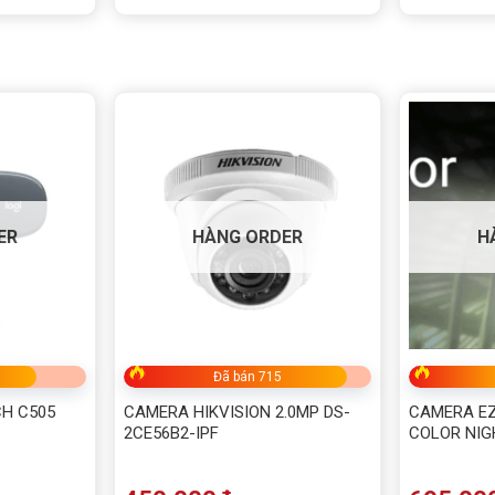
3072×1728@20fps
100m
N/A
500
e Capture, Auto Tracking
Tương tự panorama
IP66, TVS 6000V
ER
HÀNG ORDER
H
A35555
g viên.
Đã bán 715
 ga.
H C505
CAMERA HIKVISION 2.0MP DS-
CAMERA EZ
2CE56B2-IPF
COLOR NIG
ban đêm)
ics.