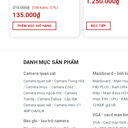
1.250.000
₫
Giám sát đặc thù
: Biên giới, cảng biển, khu vực quân sự.
215.000
₫
(
Tiết kiệm:
37%)
135.000
₫
THÊM VÀO GIỎ HÀNG
ĐỌC TIẾP
DANH MỤC SẢN PHẨM
Camera quan sát
Mainboard - linh k
Camera quan sát
Camera Trong nhà
Mainboard
Main Hu
Camera Imou
Camera Ezviz
F8D PLUS
Ram DR4 
Camera Imou ngoài trời
Camera
thép
Main Asus H5
Tiandy
Camera Dahua
Lắp đặt
main X99
CPU
RA
Camera quan sát
Camera Hero C1
12400F giá tốt
4MP DAHUA
VGA - card màn hì
Đầu ghi - lưu trữ camera
VGA - Card màn hình