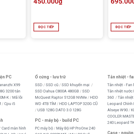
450.000
₫
695.00
ĐỌC TIẾP
ĐỌC TIẾP
iện PC
Ổ cứng - lưu trữ
Tản nhiệt - f
ananzhi X99
SSD
SSD cũ
SSD khuyến mại
Tản nhiệt - Fan 
8G 3200 tản
SSD Dahua C800A 480GB
SSD
Tản nhiệt nước 
10M-K
Mã lỗi
McQuest Raptor 512GB NVMe
HDD
360
Tản nhiệt
M
Cpu i5
WD 4TB TÍM
HDD LAPTOP 320G CŨ
Leopard Chính
USB 128G DATO 3.0 128G
Alseye W90
K
COOLER MASTE
nh
PC - máy bộ - build PC
240 Leopard T
Card màn hình
PC máy bộ
Máy Bộ HP ProOne 240
Case - nguồn