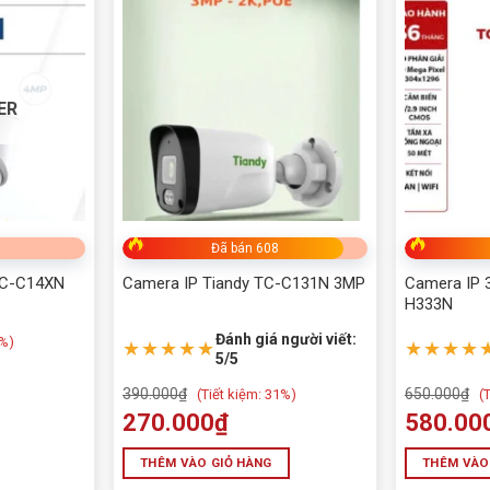
ER
Đã bán 608
TC-C14XN
Camera IP Tiandy TC-C131N 3MP
Camera IP 
H333N
A35555
Đánh giá người viết:
%)
★★★★★
★★★★
5/5
DETAIL
390.000
₫
650.000
₫
(
Tiết kiệm:
31%)
(
T
1/1.8″ CMOS
270.000
₫
580.00
9–54mm (6X)
THÊM VÀO GIỎ HÀNG
THÊM VÀO
16X