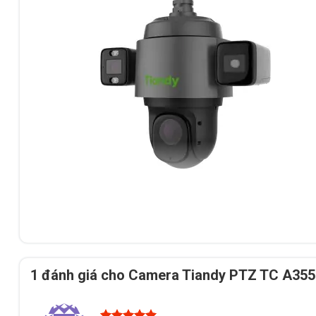
2. Hình ảnh siêu nét, hoạt động tốt trong mọ
Độ phân giải
3072×1728@20fps
cho cả hai kênh.
1 đánh giá cho
Camera Tiandy PTZ TC A35
Công nghệ
WDR 120dB
xử lý chênh lệch sáng tối tốt.