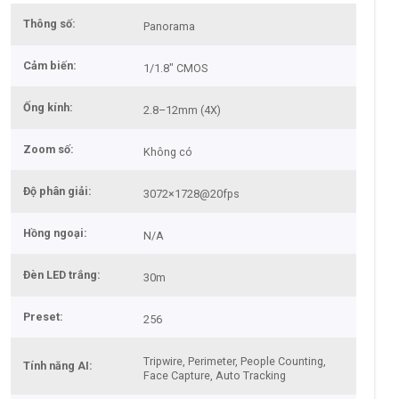
Thông số
Panorama
Cảm biến
1/1.8″ CMOS
Ống kính
2.8–12mm (4X)
Zoom số
Không có
Độ phân giải
3072×1728@20fps
Hồng ngoại
N/A
Đèn LED trắng
30m
Preset
256
Tripwire, Perimeter, People Counting,
Tính năng AI
Face Capture, Auto Tracking