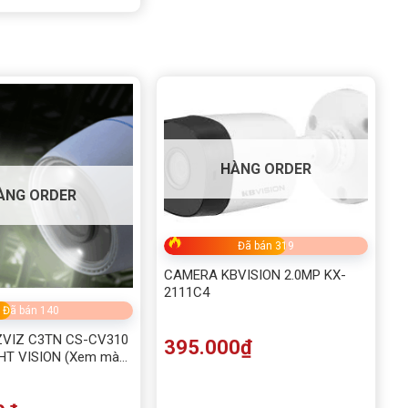
HÀNG ORDER
ÀNG ORDER
Đã bán 319
CAMERA KBVISION 2.0MP KX-
2111C4
Đã bán 140
VIZ C3TN CS-CV310
395.000
₫
HT VISION (Xem màu