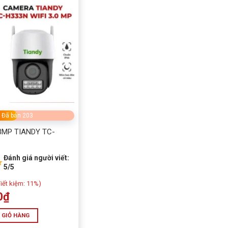
Đã bán 203
3MP TIANDY TC-
Đánh giá người viết:
★
5/5
iết kiệm:
11%)
0
₫
 GIỎ HÀNG