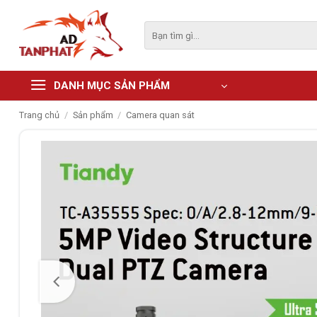
Skip
to
Tìm
kiếm:
content
DANH MỤC SẢN PHẨM
Trang chủ
/
Sản phẩm
/
Camera quan sát