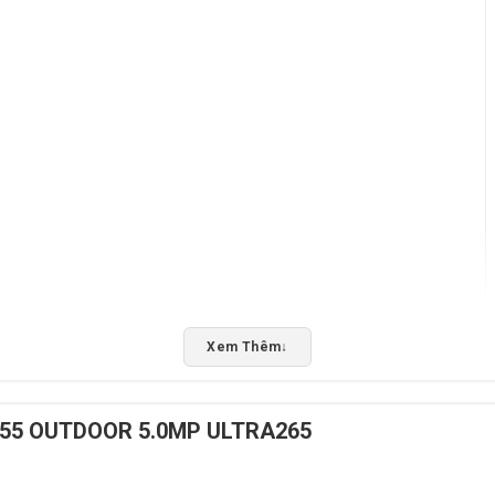
Xem Thêm
↓
i điều kiện ánh sáng
555 OUTDOOR 5.0MP ULTRA265