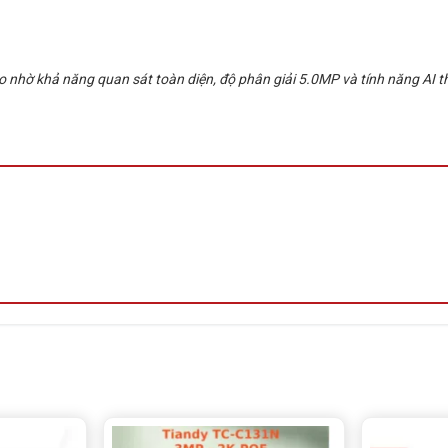
ợ hồng ngoại tầm xa 100m.
hờ khả năng quan sát toàn diện, độ phân giải 5.0MP và tính năng AI th
st, Loitering, Running, Parking, Heatmap, Crowd Detection.
h và lưu lượng.
 và đèn báo đỏ/xanh.
C
.
ạt động bền bỉ ngoài trời.