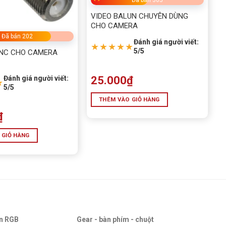
Đã bán 305
VIDEO BALUN CHUYÊN DÙNG
CHO CAMERA
Đã bán 202
Đánh giá người viết:
★★★★★
5/5
BNC CHO CAMERA
Đánh giá người viết:
25.000
₫
★
5/5
THÊM VÀO GIỎ HÀNG
₫
 GIỎ HÀNG
an RGB
Gear - bàn phím - chuột