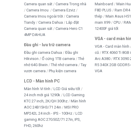
Nhà xưởng, kho bãi, bãi giữ xe
Camera quan sát
Camera Trong nhà
Mainboard
Main Hu
Camera Imou
Camera Ezviz
F8D PLUS
Ram DR4 
Trường học, bệnh viện, khu công nghiệp
Camera Imou ngoài trời
Camera
thép
Main Asus H5
Tiandy
Camera Dahua
Lắp đặt
main X99
CPU
RA
Camera quan sát
Camera Hero C1
12400F giá tốt
📍 Mua CAMERA IPC HAKI AI DS-H
4MP DAHUA
VGA - card màn hì
Lắk – Bảo hành 24 tháng
Đầu ghi - lưu trữ camera
VGA - Card màn hình
Đầu ghi camera Dahua
Đầu ghi
cũ
RTX 4060 Ti 8GB 
Tấn Phát AD
– Nhà phân phối camera HAKI AI chính hãng
Hikvison
Ổ cứng 1TB camera
Thẻ
Arc A380
RTX 3090 
lượng cao với
giá tốt nhất
, hỗ trợ kỹ thuật tận nơi và gia
nhớ 64G Biwin
Thẻ nhớ camera
Tay
R5 340X 2GB GDDR5 
vươn camera
Phụ kiện camera
VGA
LCD - Màn hình PC
Màn hình Vi tính
LCD Giá siêu tốt
24 inch mới giá 1290k
LCD Gaming
KTC 27 inch, 2K/QH 300hz
Màn hình
AOC 24B15H3/71 24in
MSI PRO
MP242L 24 inch - IPS - 100Hz
LCD
gaming AOC 27G50Z/71 27in, IPS,
FHD, 260hz