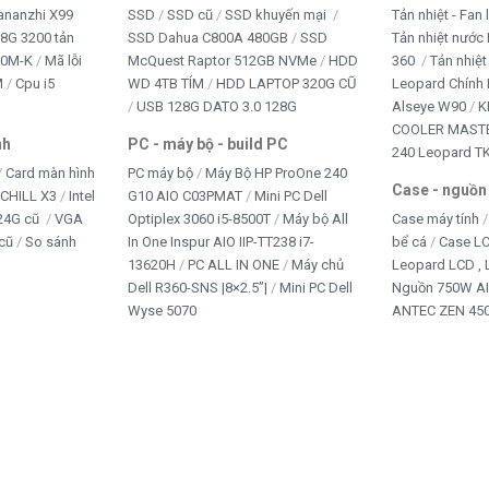
ananzhi X99
SSD
SSD cũ
SSD khuyến mại
Tản nhiệt - Fan 
8G 3200 tản
SSD Dahua C800A 480GB
SSD
Tản nhiệt nước 
10M-K
Mã lỗi
McQuest Raptor 512GB NVMe
HDD
360
Tản nhiệt
M
Cpu i5
WD 4TB TÍM
HDD LAPTOP 320G CŨ
Leopard Chính
USB 128G DATO 3.0 128G
Alseye W90
K
AKI-HFW1583 chính hãng tại Đắk
COOLER MASTE
nh
PC - máy bộ - build PC
240 Leopard T
Card màn hình
PC máy bộ
Máy Bộ HP ProOne 240
Case - nguồn
iCHILL X3
Intel
G10 AIO C03PMAT
Mini PC Dell
 tại
Buôn Ma Thuột, Đắk Lắk
, cung cấp sản phẩm chất
24G cũ
VGA
Optiplex 3060 i5-8500T
Máy bộ All
Case máy tính
o hàng toàn quốc.
cũ
So sánh
In One Inspur AIO IIP-TT238 i7-
bể cá
Case L
13620H
PC ALL IN ONE
Máy chủ
Leopard LCD ,
Dell R360-SNS |8×2.5”|
Mini PC Dell
Nguồn 750W A
Wyse 5070
ANTEC ZEN 450