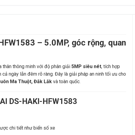
FW1583 – 5.0MP, góc rộng, quan
hân thông minh với độ phân giải
5MP siêu nét
, tích hợp
nh cả ngày lẫn đêm rõ ràng. Đây là giải pháp an ninh tối ưu cho
uôn Ma Thuột, Đắk Lắk
và toàn quốc.
I AI DS-HAKI-HFW1583
được chi tiết như biển số xe