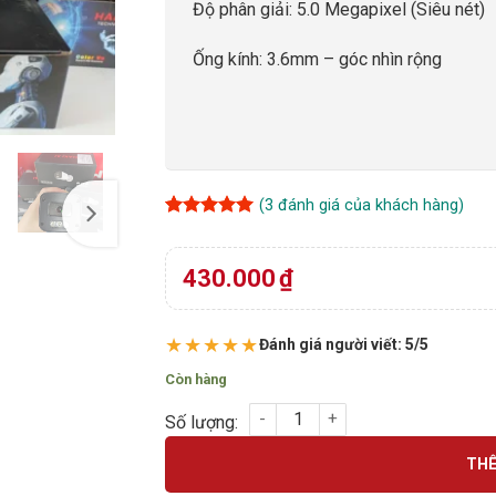
Độ phân giải: 5.0 Megapixel (Siêu nét)
Ống kính: 3.6mm – góc nhìn rộng
(
3
đánh giá của khách hàng)
5
3
trên 5
dựa trên
đánh giá
430.000
₫
★★★★★
Đánh giá người viết: 5/5
Còn hàng
CAMERA IPC HAKI AI DS-HAKI-HFW1583-AI-
THÊ