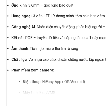
Ống kính
: 3.6mm – góc rộng bao quát
Hồng ngoại
: 3 đèn LED IR thông minh, tầm nhìn ban đêm
Công nghệ AI
: Nhận diện chuyển động, phân biệt người –
Kết nối
: POE – truyền dữ liệu và cấp nguồn qua 1 dây mạ
Âm thanh
: Tích hợp micro thu âm rõ ràng
Chất liệu
: Vỏ nhựa cao cấp, chuẩn chống nước, lắp ngoài t
Phần mềm xem camera
:
Điện thoại
: HiEasy App (iOS/Android)
Máy tính
: EasyVMS