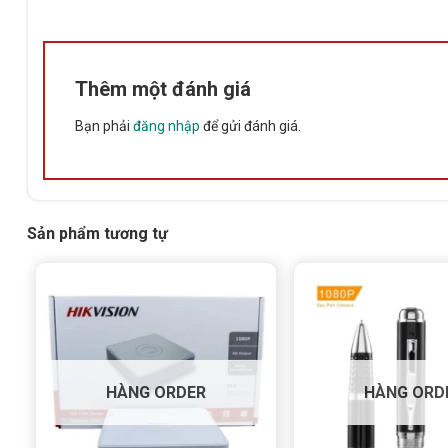
Thêm một đánh giá
Bạn phải
đăng nhập
để gửi đánh giá.
💡 Ưu điểm nổi bật của CAMERA 
🔹 Ghi hình siêu nét chuẩn 5MP
Cho hình ảnh rõ ràng, sắc nét hơn nhiều so với các dòng 2
Sản phẩm tương tự
dàng – kể cả trong điều kiện ánh sáng yếu.
🔹 AI thông minh – Giảm báo động giả
Tích hợp công nghệ
AI nhận diện chuyển động
, phân biệ
báo chính xác và hiệu quả.
HÀNG ORDER
HÀNG ORD
🔹 Tích hợp micro và cảnh báo chủ động