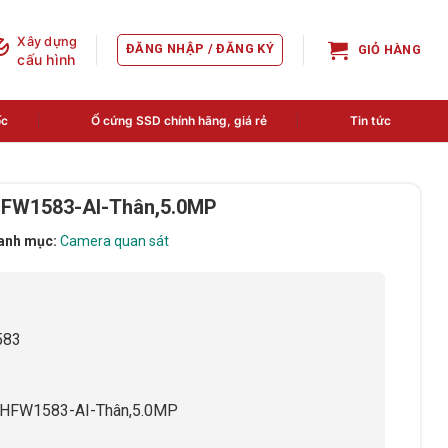
Xây dựng
ĐĂNG NHẬP / ĐĂNG KÝ
GIỎ HÀNG
cấu hình
ốc
Ổ cứng SSD chính hãng, giá rẻ
Tin tức
HFW1583-AI-Thân,5.0MP
anh mục:
Camera quan sát
583
-HFW1583-AI-Thân,5.0MP