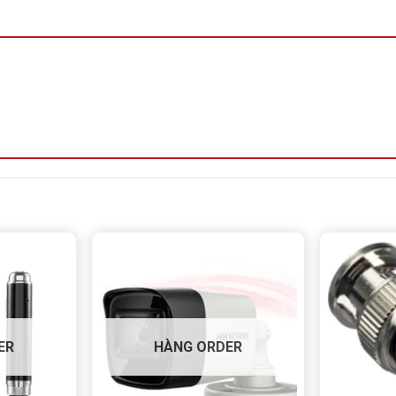
IPC HAKI AI DS-HAKI-HFW1583
MP truyền thống. Giúp nhận diện người, vật, biển số xe dễ
t
người – xe – vật thể
, hạn chế báo động sai, đảm bảo cảnh
ER
HÀNG ORDER