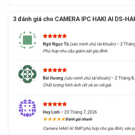
3 đánh giá cho
CAMERA IPC HAKI AI DS-HA
Được xếp
Ngô Ngọc Tú
(xác minh chủ tài khoản)
–
2 Tháng
hạng
5
5
Phù hợp nhu cầu giám sát gia đình.
sao
Được xếp
Bùi Hương
(xác minh chủ tài khoản)
–
2 Tháng 8
hạng
5
5
Chất lượng hình ảnh rất ok so với giá.
sao
Được xếp
Huy Linh
–
23 Tháng 7, 2026
hạng
5
5
★★★★★
Đánh giá nhanh
sao
Camera HAKI AI 5MP phù hợp cho gia đình, văn phòn