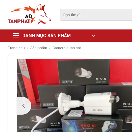
Skip
to
Tìm
kiếm:
content
DANH MỤC SẢN PHẨM
Trang chủ
/
Sản phẩm
/
Camera quan sát