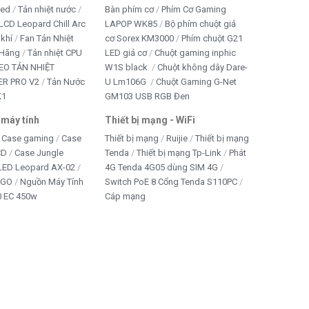
led
Tản nhiệt nước
Bàn phím cơ
Phím Cơ Gaming
LCD Leopard Chill Arc
LAPOP WK85
Bộ phím chuột giả
 khí
Fan Tản Nhiệt
cơ Sorex KM3000
Phím chuột G21
 Hãng
Tản nhiệt CPU
LED giả cơ
Chuột gaming inphic
EO TẢN NHIỆT
W1S black
Chuột không dây Dare-
R PRO V2
Tản Nước
U Lm106G
Chuột Gaming G-Net
K1
GM103 USB RGB Đen
 máy tính
Thiết bị mạng - WiFi
Case gaming
Case
Thiết bị mạng
Ruijie
Thiết bị mạng
CD
Case Jungle
Tenda
Thiết bị mạng Tp-Link
Phát
 LED Leopard AX-02
4G Tenda 4G05 dùng SIM 4G
IGO
Nguồn Máy Tính
Switch PoE 8 Cổng Tenda S110PC
 EC 450w
Cáp mạng