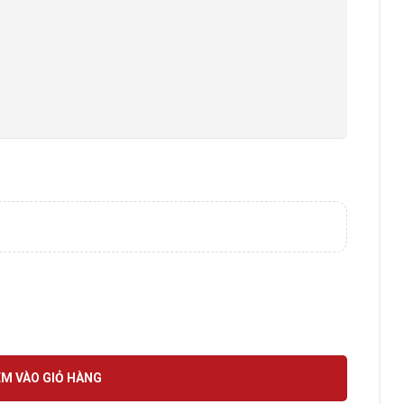
Thân,5.0MP số lượng
M VÀO GIỎ HÀNG