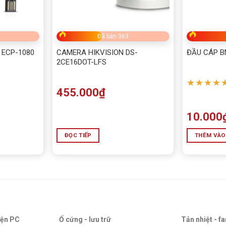
cảnh báo giúp chủ động phát hiện và phản ứng kịp thời với
Đã bán 363
 ECP-1080
CAMERA HIKVISION DS-
ĐẦU CÁP 
ng qua
HiEasy App
, hoặc phần mềm
EasyVMS
trên máy tính –
2CE16DOT-LFS
★★★★
455.000
₫
10.000
 cấp điện vừa truyền tín hiệu – tiện lợi, gọn gàng, không cần
ĐỌC TIẾP
THÊM VÀO
HAKI 5MP AI
iện PC
Ổ cứng - lưu trữ
Tản nhiệt - f