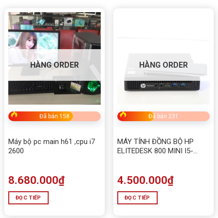
Xuất xứ
Trung Quốc
HÀNG ORDER
HÀNG ORDER
Đã bán 158
Đã bán 231
Máy bộ pc main h61 ,cpu i7
MÁY TÍNH ĐỒNG BỘ HP
2600
ELITEDESK 800 MINI I5-
4590, RAM 8GB, SSD 120G
8.680.000
₫
4.500.000
₫
ĐỌC TIẾP
ĐỌC TIẾP