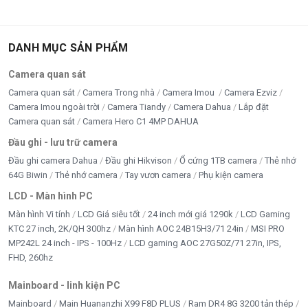
DANH MỤC SẢN PHẨM
Camera quan sát
Camera quan sát
Camera Trong nhà
Camera Imou
Camera Ezviz
Camera Imou ngoài trời
Camera Tiandy
Camera Dahua
Lắp đặt
Camera quan sát
Camera Hero C1 4MP DAHUA
Đầu ghi - lưu trữ camera
Đầu ghi camera Dahua
Đầu ghi Hikvison
Ổ cứng 1TB camera
Thẻ nhớ
64G Biwin
Thẻ nhớ camera
Tay vươn camera
Phụ kiện camera
LCD - Màn hình PC
Màn hình Vi tính
LCD Giá siêu tốt
24 inch mới giá 1290k
LCD Gaming
KTC 27 inch, 2K/QH 300hz
Màn hình AOC 24B15H3/71 24in
MSI PRO
MP242L 24 inch - IPS - 100Hz
LCD gaming AOC 27G50Z/71 27in, IPS,
FHD, 260hz
Mainboard - linh kiện PC
Mainboard
Main Huananzhi X99 F8D PLUS
Ram DR4 8G 3200 tản thép