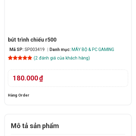
bút trình chiếu r500
Mã SP:
SP003419
Danh mục:
MÁY BỘ & PC GAMING
(
2
đánh giá của khách hàng)
5
2
trên 5
dựa trên
đánh giá
180.000
₫
Hàng Order
Mô tả sản phẩm