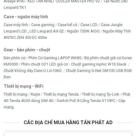
Alseye W90
KEO TẢN NHIỆT COOLER MASTER PRO V2
Tản Nước 240
Leopard TK1
Case - nguồn máy tính
Case máy tính
Case gaming
Case bể cá
Case LCD
Case Jungle
Leopard LCD , LED Leopard AX-02
Nguồn 750W AIGO
Nguồn Máy Tính
ANTEC ZEN 450 EC 450w
Gear - bàn phím - chuột
Bàn phím cơ
Phím Cơ Gaming LAPOP WK85
Bộ phím chuột giả cơ Sorex
KM3000
Phím chuột G21 LED giả cơ
Chuột gaming inphic W1S black
Chuột không dây Dare-U Lm106G
Chuột Gaming G-Net GM103 USB RGB
Đen
Thiết bị mạng - WiFi
Thiết bị mạng
Ruijie
Thiết bị mạng Tenda
Thiết bị mạng Tp-Link
Phát
4G Tenda 4G05 dùng SIM 4G
Switch PoE 8 Cổng Tenda S110PC
Cáp
mạng
CÁC ĐỊA CHỈ MUA HÀNG TẤN PHÁT AD