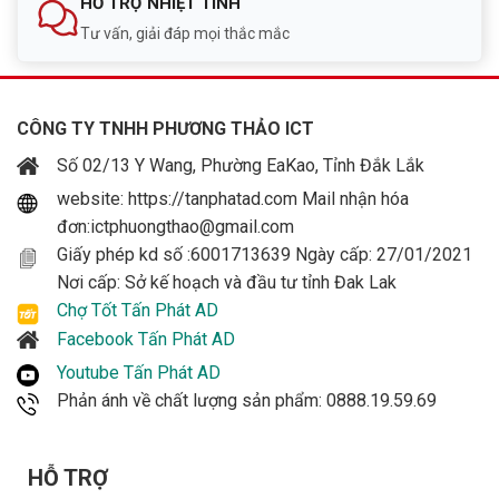
HỖ TRỢ NHIỆT TÌNH
Tư vấn, giải đáp mọi thắc mắc
CÔNG TY TNHH PHƯƠNG THẢO ICT
Số 02/13 Y Wang, Phường EaKao, Tỉnh Đắk Lắk
website: https://tanphatad.com Mail nhận hóa
đơn:ictphuongthao@gmail.com
Giấy phép kd số :6001713639 Ngày cấp: 27/01/2021
Nơi cấp: Sở kế hoạch và đầu tư tỉnh Đak Lak
Chợ Tốt Tấn Phát AD
Facebook Tấn Phát AD
Youtube Tấn Phát AD
Phản ánh về chất lượng sản phẩm: 0888.19.59.69
HỖ TRỢ