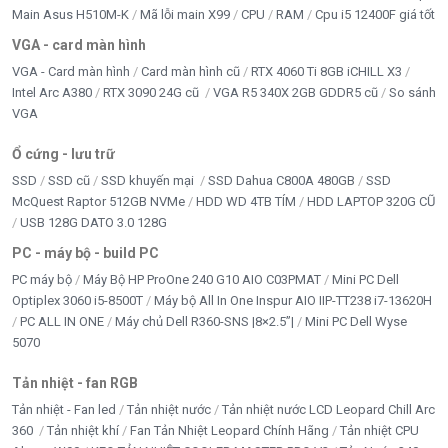
Main Asus H510M-K
Mã lỗi main X99
CPU
RAM
Cpu i5 12400F giá tốt
VGA - card màn hình
VGA - Card màn hình
Card màn hình cũ
RTX 4060 Ti 8GB iCHILL X3
Intel Arc A380
RTX 3090 24G cũ
VGA R5 340X 2GB GDDR5 cũ
So sánh
VGA
Ổ cứng - lưu trữ
SSD
SSD cũ
SSD khuyến mại
SSD Dahua C800A 480GB
SSD
McQuest Raptor 512GB NVMe
HDD WD 4TB TÍM
HDD LAPTOP 320G CŨ
USB 128G DATO 3.0 128G
PC - máy bộ - build PC
PC máy bộ
Máy Bộ HP ProOne 240 G10 AIO C03PMAT
Mini PC Dell
Optiplex 3060 i5-8500T
Máy bộ All In One Inspur AIO IIP-TT238 i7-13620H
PC ALL IN ONE
Máy chủ Dell R360-SNS |8×2.5”|
Mini PC Dell Wyse
5070
Tản nhiệt - fan RGB
Tản nhiệt - Fan led
Tản nhiệt nước
Tản nhiệt nước LCD Leopard Chill Arc
360
Tản nhiệt khí
Fan Tản Nhiệt Leopard Chính Hãng
Tản nhiệt CPU