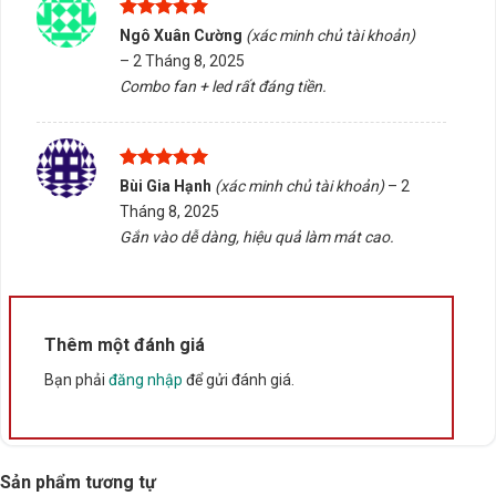
Thích hợp cho các buổi hội thảo hoặc sự kiện cần tính
Được xếp
Ngô Xuân Cường
(xác minh chủ tài khoản)
chuyên nghiệp.
hạng
5
5
–
2 Tháng 8, 2025
sao
Nên kiểm tra trước khi mua để đảm bảo phù hợp với
Combo fan + led rất đáng tiền.
thiết bị sử dụng.
Nếu bạn đang tìm kiếm một dụng cụ hỗ trợ trình bày
Được xếp
hiệu quả, hãy liên hệ Tấn Phát AD để được tư vấn
Bùi Gia Hạnh
(xác minh chủ tài khoản)
–
2
hạng
5
5
chọn đúng sản phẩm, hỗ trợ kiểm tra tương thích và
Tháng 8, 2025
sao
Gắn vào dễ dàng, hiệu quả làm mát cao.
nhận báo giá nhanh chóng. Chúng tôi cung cấp dịch vụ
giao hàng/tư vấn tại Buôn Ma Thuột, Đắk Lắk nếu bạn
cần hỗ trợ trực tiếp.
Thêm một đánh giá
Rate this product
Bạn phải
đăng nhập
để gửi đánh giá.
Bấm 5 sao để ủng hộ shop
Thông số kỹ thuật
Sản phẩm tương tự