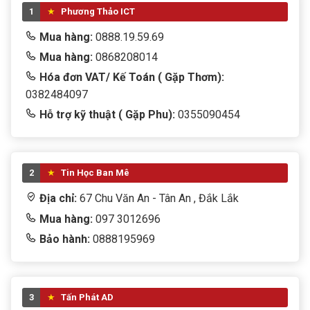
1
Phương Thảo ICT
Mua hàng:
0888.19.59.69
Mua hàng:
0868208014
Hóa đơn VAT/ Kế Toán ( Gặp Thơm):
0382484097
Hỗ trợ kỹ thuật ( Gặp Phu):
0355090454
2
Tin Học Ban Mê
Địa chỉ:
67 Chu Văn An - Tân An , Đắk Lắk
Mua hàng:
097 3012696
Bảo hành:
0888195969
3
Tấn Phát AD