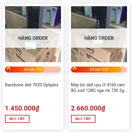
HÀNG ORDER
HÀNG ORDER
Đã bán 470
Đã bán 820
Barebone dell 7020 Optiplex
Máy bộ dell cpu i3 4160 ram
8G ssd 128G vga rời 730 2g
d5
1.450.000
₫
2.660.000
₫
ĐỌC TIẾP
ĐỌC TIẾP