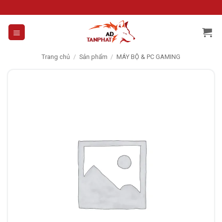
Skip
to
content
Trang chủ
/
Sản phẩm
/
MÁY BỘ & PC GAMING