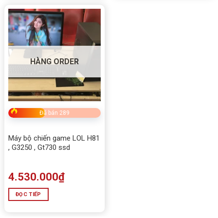
HÀNG ORDER
Đã bán 289
Máy bộ chiến game LOL H81
, G3250 , Gt730 ssd
4.530.000
₫
ĐỌC TIẾP