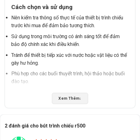
Cách chọn và sử dụng
Nên kiểm tra thông số thực tế của thiết bị trình chiếu
trước khi mua để đảm bảo tương thích.
Sử dụng trong môi trường có ánh sáng tốt để đảm
bảo độ chính xác khi điều khiển.
Tránh để thiết bị tiếp xúc với nước hoặc vật liệu có thể
gây hư hỏng.
Phù hợp cho các buổi thuyết trình, hội thảo hoặc buổi
đào tạo.
Phù hợp với nhu cầu nào?
Xem Thêm
↓
Phù hợp cho giảng viên trong lớp học hoặc buổi thuyết
trình.
Được ưa chuộng trong môi trường văn phòng khi cần
2 đánh giá cho
bút trình chiếu r500
điều khiển máy chiếu.