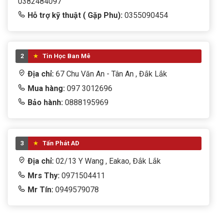
0382484097
Hỗ trợ kỹ thuật ( Gặp Phu):
0355090454
2
Tin Học Ban Mê
Địa chỉ:
67 Chu Văn An - Tân An , Đắk Lắk
Mua hàng:
097 3012696
Bảo hành:
0888195969
3
Tấn Phát AD
Địa chỉ:
02/13 Y Wang , Eakao, Đắk Lắk
Mrs Thy:
0971504411
Mr Tín:
0949579078