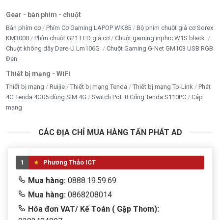
Gear - bàn phím - chuột
Bàn phím cơ
Phím Cơ Gaming LAPOP WK85
Bộ phím chuột giả cơ Sorex
KM3000
Phím chuột G21 LED giả cơ
Chuột gaming inphic W1S black
Chuột không dây Dare-U Lm106G
Chuột Gaming G-Net GM103 USB RGB
Đen
Thiết bị mạng - WiFi
Thiết bị mạng
Ruijie
Thiết bị mạng Tenda
Thiết bị mạng Tp-Link
Phát
4G Tenda 4G05 dùng SIM 4G
Switch PoE 8 Cổng Tenda S110PC
Cáp
mạng
CÁC ĐỊA CHỈ MUA HÀNG TẤN PHÁT AD
1
Phương Thảo ICT
Mua hàng:
0888.19.59.69
Mua hàng:
0868208014
Hóa đơn VAT/ Kế Toán ( Gặp Thơm):