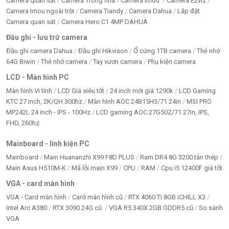
Camera quan sát
Camera Trong nhà
Camera Imou
Camera Ezviz
Camera Imou ngoài trời
Camera Tiandy
Camera Dahua
Lắp đặt
Camera quan sát
Camera Hero C1 4MP DAHUA
Đầu ghi - lưu trữ camera
Đầu ghi camera Dahua
Đầu ghi Hikvison
Ổ cứng 1TB camera
Thẻ nhớ
64G Biwin
Thẻ nhớ camera
Tay vươn camera
Phụ kiện camera
LCD - Màn hình PC
Màn hình Vi tính
LCD Giá siêu tốt
24 inch mới giá 1290k
LCD Gaming
KTC 27 inch, 2K/QH 300hz
Màn hình AOC 24B15H3/71 24in
MSI PRO
MP242L 24 inch - IPS - 100Hz
LCD gaming AOC 27G50Z/71 27in, IPS,
FHD, 260hz
Mainboard - linh kiện PC
Mainboard
Main Huananzhi X99 F8D PLUS
Ram DR4 8G 3200 tản thép
Main Asus H510M-K
Mã lỗi main X99
CPU
RAM
Cpu i5 12400F giá tốt
VGA - card màn hình
VGA - Card màn hình
Card màn hình cũ
RTX 4060 Ti 8GB iCHILL X3
Intel Arc A380
RTX 3090 24G cũ
VGA R5 340X 2GB GDDR5 cũ
So sánh
VGA