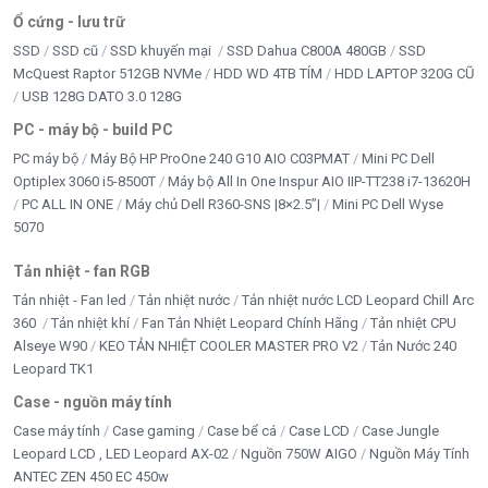
Ổ cứng - lưu trữ
SSD
SSD cũ
SSD khuyến mại
SSD Dahua C800A 480GB
SSD
McQuest Raptor 512GB NVMe
HDD WD 4TB TÍM
HDD LAPTOP 320G CŨ
USB 128G DATO 3.0 128G
PC - máy bộ - build PC
PC máy bộ
Máy Bộ HP ProOne 240 G10 AIO C03PMAT
Mini PC Dell
Optiplex 3060 i5-8500T
Máy bộ All In One Inspur AIO IIP-TT238 i7-13620H
PC ALL IN ONE
Máy chủ Dell R360-SNS |8×2.5”|
Mini PC Dell Wyse
5070
Tản nhiệt - fan RGB
Tản nhiệt - Fan led
Tản nhiệt nước
Tản nhiệt nước LCD Leopard Chill Arc
360
Tản nhiệt khí
Fan Tản Nhiệt Leopard Chính Hãng
Tản nhiệt CPU
Alseye W90
KEO TẢN NHIỆT COOLER MASTER PRO V2
Tản Nước 240
Leopard TK1
Case - nguồn máy tính
Case máy tính
Case gaming
Case bể cá
Case LCD
Case Jungle
Leopard LCD , LED Leopard AX-02
Nguồn 750W AIGO
Nguồn Máy Tính
ANTEC ZEN 450 EC 450w