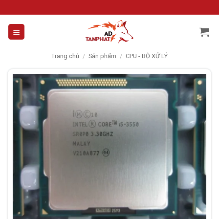
Skip
to
content
Trang chủ
/
Sản phẩm
/
CPU - BỘ XỬ LÝ