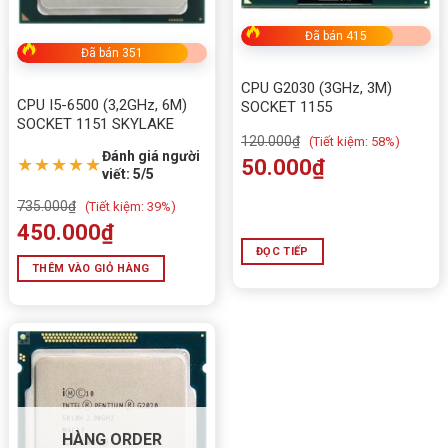
Đã bán 415
Đã bán 351
CPU G2030 (3GHz, 3M)
CPU I5-6500 (3,2GHz, 6M)
SOCKET 1155
SOCKET 1151 SKYLAKE
120.000
₫
(
Tiết kiệm:
58%)
Đánh giá người
★★★★★
50.000
₫
viết: 5/5
735.000
₫
(
Tiết kiệm:
39%)
450.000
₫
ĐỌC TIẾP
THÊM VÀO GIỎ HÀNG
HÀNG ORDER