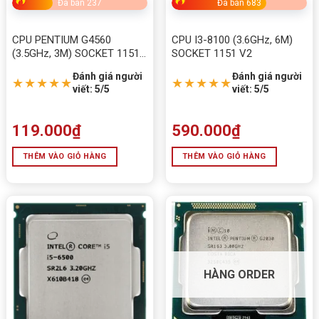
Đã bán 237
Đã bán 683
CPU PENTIUM G4560
CPU I3-8100 (3.6GHz, 6M)
(3.5GHz, 3M) SOCKET 1151
SOCKET 1151 V2
V1
Đánh giá người
Đánh giá người
★★★★★
★★★★★
viết: 5/5
viết: 5/5
119.000
₫
590.000
₫
THÊM VÀO GIỎ HÀNG
THÊM VÀO GIỎ HÀNG
HÀNG ORDER