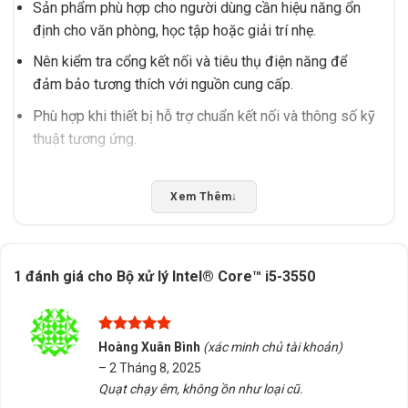
Sản phẩm phù hợp cho người dùng cần hiệu năng ổn
định cho văn phòng, học tập hoặc giải trí nhẹ.
Nên kiểm tra cổng kết nối và tiêu thụ điện năng để
đảm bảo tương thích với nguồn cung cấp.
Phù hợp khi thiết bị hỗ trợ chuẩn kết nối và thông số kỹ
thuật tương ứng.
Tránh sử dụng trong môi trường yêu cầu xử lý dữ liệu
phức tạp hoặc chơi game cao cấp.
Xem Thêm
↓
Địa điểm mua hàng
Tấn Phát AD cung cấp tư vấn chọn đúng sản phẩm, hỗ
1 đánh giá cho
Bộ xử lý Intel® Core™ i5-3550
trợ kiểm tra tương thích và giao hàng/tư vấn tại Buôn
Ma Thuột, Đắk Lắk.
Nên kiểm tra thông số thực tế trước khi mua để đảm
Được xếp
Hoàng Xuân Bình
(xác minh chủ tài khoản)
hạng
5
5
bảo phù hợp với thiết bị hiện có.
–
2 Tháng 8, 2025
sao
Quạt chạy êm, không ồn như loại cũ.
Đảm bảo nguồn cung cấp điện ổn định để tối ưu hóa