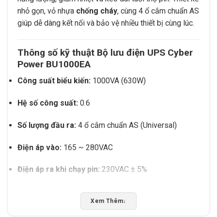
nhỏ gọn, vỏ nhựa
chống cháy
, cùng 4 ổ cắm chuẩn AS
giúp dễ dàng kết nối và bảo vệ nhiều thiết bị cùng lúc.
Thông số kỹ thuật Bộ lưu điện UPS Cyber
Power BU1000EA
Công suất biểu kiến:
1000VA (630W)
Hệ số công suất:
0.6
Số lượng đầu ra:
4 ổ cắm chuẩn AS (Universal)
Điện áp vào:
165 ~ 280VAC
Điện áp ra khi chạy pin:
230VAC ± 5%
Tần số:
50Hz ± 5Hz / 60Hz ± 5Hz
Xem Thêm
↓
Chức năng AVR:
Có (Boost & Buck)