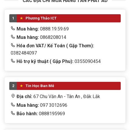
CÁC ĐỊA CHỈ MUA HÀNG TẤN PHÁT AD
1
Phương Thảo ICT
Mua hàng:
0888.19.59.69
Mua hàng:
0868208014
Hóa đơn VAT/ Kế Toán ( Gặp Thơm):
0382484097
Hỗ trợ kỹ thuật ( Gặp Phu):
0355090454
UPS Cyber Power BU1000EA sẵn hàng tại Tấn Phát AD
Kết luận:
Bộ lưu điện UPS Cyber Power BU1000EA là lựa chọn
2
Tin Học Ban Mê
lý tưởng cho gia đình và doanh nghiệp cần một giải
Địa chỉ:
67 Chu Văn An - Tân An , Đắk Lắk
pháp lưu điện
ổn định, an toàn, tiết kiệm năng
Mua hàng:
097 3012696
lượng
. Với công suất 1000VA, thời gian lưu điện dài và
Bảo hành:
0888195969
khả năng bảo vệ toàn diện, sản phẩm sẽ giúp bạn yên
tâm vận hành thiết bị trước mọi sự cố điện.