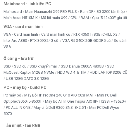
Ứng dụng của Bộ lưu điện UPS Cyber
Mainboard - linh kiện PC
Power BU1000EA
Mainboard
Main Huananzhi X99 F8D PLUS
Ram DR4 8G 3200 tản thép
Main Asus H510M-K
Mã lỗi main X99
CPU
RAM
Cpu i5 12400F giá tốt
Bảo vệ
máy tính, laptop, máy chủ mini
VGA - card màn hình
Duy trì hoạt động cho
hệ thống camera giám sát
VGA - Card màn hình
Card màn hình cũ
RTX 4060 Ti 8GB iCHILL X3
Intel Arc A380
RTX 3090 24G cũ
VGA R5 340X 2GB GDDR5 cũ
So sánh
VGA
Bảo vệ
thiết bị mạng
: modem, router, switch
Ổ cứng - lưu trữ
Hỗ trợ
máy POS, thiết bị văn phòng
SSD
SSD cũ
SSD khuyến mại
SSD Dahua C800A 480GB
SSD
McQuest Raptor 512GB NVMe
HDD WD 4TB TÍM
HDD LAPTOP 320G CŨ
Phù hợp cho
văn phòng, cửa hàng, gia đình, doanh
USB 128G DATO 3.0 128G
nghiệp nhỏ
PC - máy bộ - build PC
PC máy bộ
Máy Bộ HP ProOne 240 G10 AIO C03PMAT
Mini PC Dell
Lợi ích khi sử dụng Bộ lưu điện UPS Cyber
Optiplex 3060 i5-8500T
Máy bộ All In One Inspur AIO IIP-TT238 i7-13620H
Power BU1000EA
PC ALL IN ONE
Máy chủ Dell R360-SNS |8×2.5”|
Mini PC Dell Wyse
5070
Ngăn ngừa mất dữ liệu khi mất điện
Tản nhiệt - fan RGB
Bảo vệ thiết bị khỏi sốc điện và tăng áp