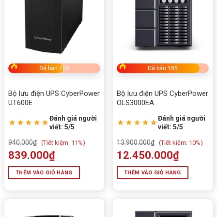
Bảo hành:
24 tháng
Phụ kiện:
Sách hướng dẫn sử dụng
Đã bán 205
Đã bán 185
Bộ lưu điện UPS CyberPower
Bộ lưu điện UPS CyberPower
UT600E
OLS3000EA
Đánh giá người
Đánh giá người
★★★★★
★★★★★
viết: 5/5
viết: 5/5
940.000
₫
13.900.000
₫
(
Tiết kiệm:
11%)
(
Tiết kiệm:
10%)
839.000
₫
12.450.000
₫
THÊM VÀO GIỎ HÀNG
THÊM VÀO GIỎ HÀNG
Đặc điểm nổi bật của Bộ lưu điện UPS
Cyber Power BU1000EA
1. Ổn định điện áp với AVR tích hợp