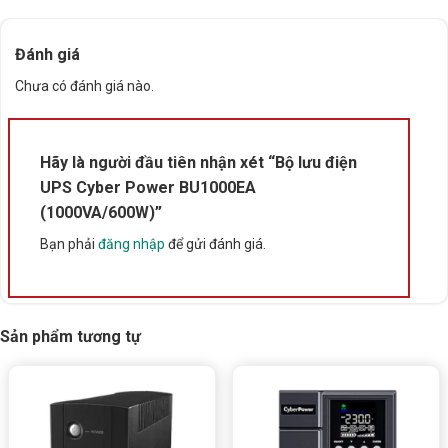
Loại sóng:
Sóng sin mô phỏng
Đánh giá
Bảo vệ:
Cầu chì + CB chống quá tải, chống sét, lọc
Chưa có đánh giá nào.
EMI/RFI
Thời gian sạc:
8 giờ
Hãy là người đầu tiên nhận xét “Bộ lưu điện
UPS Cyber Power BU1000EA
Thời gian lưu điện:
(1000VA/600W)”
Bạn phải
đăng nhập
để gửi đánh giá.
60W: ~74 phút
90W: ~45 phút
Sản phẩm tương tự
50% tải: ~9 phút
Kích thước:
161 x 265 x 338 mm
Khối lượng:
7.11 kg