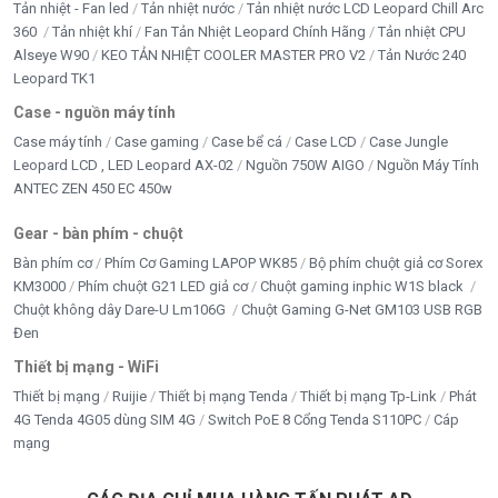
Tản nhiệt - Fan led
Tản nhiệt nước
Tản nhiệt nước LCD Leopard Chill Arc
360
Tản nhiệt khí
Fan Tản Nhiệt Leopard Chính Hãng
Tản nhiệt CPU
Tăng tuổi thọ pin UPS và thiết bị điện tử
Alseye W90
KEO TẢN NHIỆT COOLER MASTER PRO V2
Tản Nước 240
Leopard TK1
An toàn hơn nhờ vỏ chống cháy và bảo vệ toàn diện
Case - nguồn máy tính
Case máy tính
Case gaming
Case bể cá
Case LCD
Case Jungle
Leopard LCD , LED Leopard AX-02
Nguồn 750W AIGO
Nguồn Máy Tính
ANTEC ZEN 450 EC 450w
Gear - bàn phím - chuột
Bàn phím cơ
Phím Cơ Gaming LAPOP WK85
Bộ phím chuột giả cơ Sorex
KM3000
Phím chuột G21 LED giả cơ
Chuột gaming inphic W1S black
Chuột không dây Dare-U Lm106G
Chuột Gaming G-Net GM103 USB RGB
Đen
Thiết bị mạng - WiFi
Thiết bị mạng
Ruijie
Thiết bị mạng Tenda
Thiết bị mạng Tp-Link
Phát
4G Tenda 4G05 dùng SIM 4G
Switch PoE 8 Cổng Tenda S110PC
Cáp
mạng