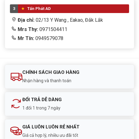
3
Tấn Phát AD
Rate this product
Địa chỉ:
02/13 Y Wang , Eakao, Đắk Lắk
Bấm 5 sao để ủng hộ shop
Mrs Thy:
0971504411
Mr Tín:
0949579078
Thông số kỹ thuật
Thông số
Giá trị
CHÍNH SÁCH GIAO HÀNG
Công suất biểu
1000VA (630W)
kiến
Nhận hàng và thanh toán
Hệ số công suất
0.6
ĐỔI TRẢ DỄ DÀNG
1 đổi 1 trong 7 ngày
Số lượng đầu ra
4 ổ cắm chuẩn AS (Universal)
Điện áp vào
165 ~ 280VAC
GIÁ LUÔN LUÔN RẺ NHẤT
Giá cả hợp lý, nhiều ưu đãi tốt
Điện áp ra khi