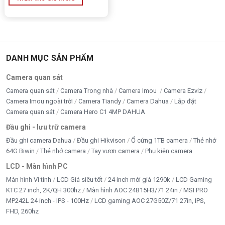
DANH MỤC SẢN PHẨM
Camera quan sát
Camera quan sát
Camera Trong nhà
Camera Imou
Camera Ezviz
Camera Imou ngoài trời
Camera Tiandy
Camera Dahua
Lắp đặt
Camera quan sát
Camera Hero C1 4MP DAHUA
Đầu ghi - lưu trữ camera
Đầu ghi camera Dahua
Đầu ghi Hikvison
Ổ cứng 1TB camera
Thẻ nhớ
64G Biwin
Thẻ nhớ camera
Tay vươn camera
Phụ kiện camera
LCD - Màn hình PC
Màn hình Vi tính
LCD Giá siêu tốt
24 inch mới giá 1290k
LCD Gaming
KTC 27 inch, 2K/QH 300hz
Màn hình AOC 24B15H3/71 24in
MSI PRO
MP242L 24 inch - IPS - 100Hz
LCD gaming AOC 27G50Z/71 27in, IPS,
FHD, 260hz