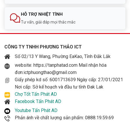
230VAC ± 5%
chạy pin
HỖ TRỢ NHIỆT TÌNH
Tần số
50Hz ± 5% / 60Hz ± 5%
Tư vấn, giải đáp mọi thắc mắc
Chức năng AVR
Có (Boost & Buck)
Loại sóng
Sóng sin mô phỏng
CÔNG TY TNHH PHƯƠNG THẢO ICT
Số 02/13 Y Wang, Phường EaKao, Tỉnh Đắk Lắk
Cầu chì + CB chống quá tải, chống sét,
Bảo vệ
lọc EMI/RFI
website: https://tanphatad.com Mail nhận hóa
đơn:ictphuongthao@gmail.com
Thời gian sạc
8 giờ
Giấy phép kd số :6001713639 Ngày cấp: 27/01/2021
Nơi cấp: Sở kế hoạch và đầu tư tỉnh Đak Lak
Thời gian lưu
60W: ~74 phút; 90W: ~45 phút; 50%
điện
Chợ Tốt Tấn Phát AD
tải: ~9 phút
Facebook Tấn Phát AD
Kích thước
161 x 265 x 338 mm
Youtube Tấn Phát AD
Phản ánh về chất lượng sản phẩm: 0888.19.59.69
Khối lượng
7.11 kg