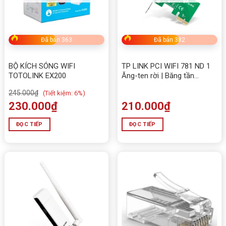
Đã bán 363
Đã bán 382
BỘ KÍCH SÓNG WIFI
TP LINK PCI WIFI 781 ND 1
TOTOLINK EX200
Ăng-ten rời | Băng tần
2.4GHz
245.000
₫
(
Tiết kiệm:
6%)
230.000
₫
210.000
₫
ĐỌC TIẾP
ĐỌC TIẾP