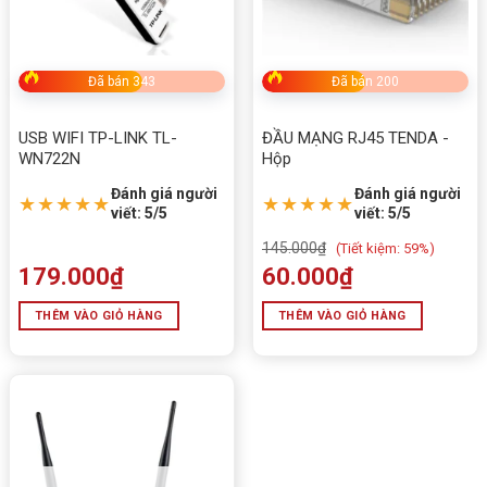
Đã bán 343
Đã bán 200
USB WIFI TP-LINK TL-
ĐẦU MẠNG RJ45 TENDA -
WN722N
Hộp
Đánh giá người
Đánh giá người
★★★★★
★★★★★
viết: 5/5
viết: 5/5
145.000
₫
(
Tiết kiệm:
59%)
179.000
₫
60.000
₫
THÊM VÀO GIỎ HÀNG
THÊM VÀO GIỎ HÀNG