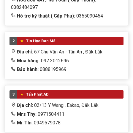
0382484097
Hỗ trợ kỹ thuật ( Gặp Phu):
0355090454
2
Tin Học Ban Mê
Địa chỉ:
67 Chu Văn An - Tân An , Đắk Lắk
Mua hàng:
097 3012696
Bảo hành:
0888195969
3
Tấn Phát AD
Địa chỉ:
02/13 Y Wang , Eakao, Đắk Lắk
Mrs Thy:
0971504411
Mr Tín:
0949579078