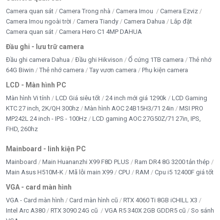
Camera quan sát
Camera Trong nhà
Camera Imou
Camera Ezviz
Camera Imou ngoài trời
Camera Tiandy
Camera Dahua
Lắp đặt
Camera quan sát
Camera Hero C1 4MP DAHUA
Đầu ghi - lưu trữ camera
Đầu ghi camera Dahua
Đầu ghi Hikvison
Ổ cứng 1TB camera
Thẻ nhớ
64G Biwin
Thẻ nhớ camera
Tay vươn camera
Phụ kiện camera
LCD - Màn hình PC
Màn hình Vi tính
LCD Giá siêu tốt
24 inch mới giá 1290k
LCD Gaming
KTC 27 inch, 2K/QH 300hz
Màn hình AOC 24B15H3/71 24in
MSI PRO
MP242L 24 inch - IPS - 100Hz
LCD gaming AOC 27G50Z/71 27in, IPS,
FHD, 260hz
Mainboard - linh kiện PC
Mainboard
Main Huananzhi X99 F8D PLUS
Ram DR4 8G 3200 tản thép
Main Asus H510M-K
Mã lỗi main X99
CPU
RAM
Cpu i5 12400F giá tốt
VGA - card màn hình
VGA - Card màn hình
Card màn hình cũ
RTX 4060 Ti 8GB iCHILL X3
Intel Arc A380
RTX 3090 24G cũ
VGA R5 340X 2GB GDDR5 cũ
So sánh