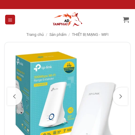
Skip
to
content
Trang chủ
/
Sản phẩm
/
THIẾT BỊ MẠNG - WIFI