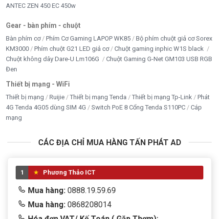
ANTEC ZEN 450 EC 450w
Gear - bàn phím - chuột
Bàn phím cơ
Phím Cơ Gaming LAPOP WK85
Bộ phím chuột giả cơ Sorex
KM3000
Phím chuột G21 LED giả cơ
Chuột gaming inphic W1S black
Chuột không dây Dare-U Lm106G
Chuột Gaming G-Net GM103 USB RGB
Đen
Thiết bị mạng - WiFi
Thiết bị mạng
Ruijie
Thiết bị mạng Tenda
Thiết bị mạng Tp-Link
Phát
4G Tenda 4G05 dùng SIM 4G
Switch PoE 8 Cổng Tenda S110PC
Cáp
mạng
CÁC ĐỊA CHỈ MUA HÀNG TẤN PHÁT AD
1
Phương Thảo ICT
Mua hàng:
0888.19.59.69
Mua hàng:
0868208014
Hóa đơn VAT/ Kế Toán ( Gặp Thơm):