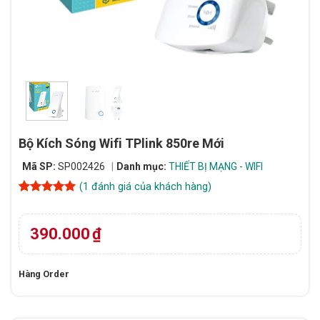
Bộ Kích Sóng Wifi TPlink 850re Mới
Mã SP:
SP002426
Danh mục:
THIẾT BỊ MẠNG - WIFI
(
1
đánh giá của khách hàng)
5
1
trên 5
dựa trên
đánh giá
390.000
₫
Hàng Order