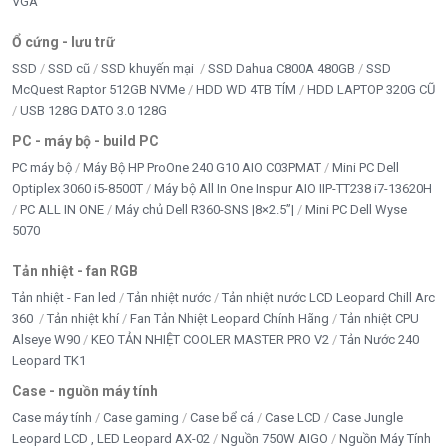
VGA
Ổ cứng - lưu trữ
SSD
SSD cũ
SSD khuyến mại
SSD Dahua C800A 480GB
SSD
McQuest Raptor 512GB NVMe
HDD WD 4TB TÍM
HDD LAPTOP 320G CŨ
USB 128G DATO 3.0 128G
PC - máy bộ - build PC
PC máy bộ
Máy Bộ HP ProOne 240 G10 AIO C03PMAT
Mini PC Dell
Optiplex 3060 i5-8500T
Máy bộ All In One Inspur AIO IIP-TT238 i7-13620H
PC ALL IN ONE
Máy chủ Dell R360-SNS |8×2.5”|
Mini PC Dell Wyse
5070
Tản nhiệt - fan RGB
Tản nhiệt - Fan led
Tản nhiệt nước
Tản nhiệt nước LCD Leopard Chill Arc
360
Tản nhiệt khí
Fan Tản Nhiệt Leopard Chính Hãng
Tản nhiệt CPU
Alseye W90
KEO TẢN NHIỆT COOLER MASTER PRO V2
Tản Nước 240
Leopard TK1
Case - nguồn máy tính
Case máy tính
Case gaming
Case bể cá
Case LCD
Case Jungle
Leopard LCD , LED Leopard AX-02
Nguồn 750W AIGO
Nguồn Máy Tính