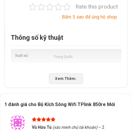
Rate this product
Bấm 5 sao để ủng hộ shop
Thông số kỹ thuật
Xuất xứ
Trung Quốc
Xem Thêm
↓
1 đánh giá cho
Bộ Kích Sóng Wifi TPlink 850re Mới
Được xếp
Vũ Hữu Tú
(xác minh chủ tài khoản)
–
2
hạng
5
5