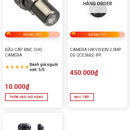
HÀNG ORDER
Đã bán 202
Đã bán 715
ĐẦU CÁP BNC CHO
CAMERA HIKVISION 2.0MP
CAMERA
DS-2CE56B2-IPF
Đánh giá người
★★★★★
viết: 5/5
450.000
₫
10.000
₫
THÊM VÀO GIỎ HÀNG
ĐỌC TIẾP