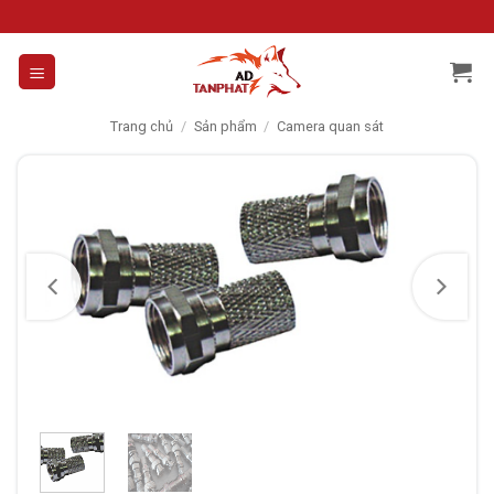
Skip
to
content
Trang chủ
/
Sản phẩm
/
Camera quan sát