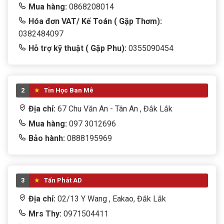
Mua hàng:
0868208014
Hóa đơn VAT/ Kế Toán ( Gặp Thơm):
0382484097
Hỗ trợ kỹ thuật ( Gặp Phu):
0355090454
2
Tin Học Ban Mê
Địa chỉ:
67 Chu Văn An - Tân An , Đắk Lắk
Mua hàng:
097 3012696
Bảo hành:
0888195969
3
Tấn Phát AD
Địa chỉ:
02/13 Y Wang , Eakao, Đắk Lắk
Mrs Thy:
0971504411