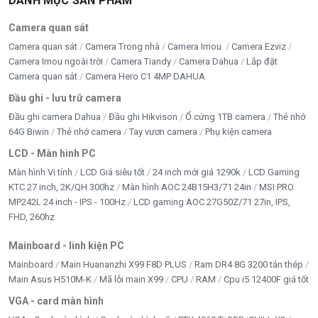
DANH MỤC SẢN PHẨM
Camera quan sát
Camera quan sát
Camera Trong nhà
Camera Imou
Camera Ezviz
Camera Imou ngoài trời
Camera Tiandy
Camera Dahua
Lắp đặt
Camera quan sát
Camera Hero C1 4MP DAHUA
Đầu ghi - lưu trữ camera
Đầu ghi camera Dahua
Đầu ghi Hikvison
Ổ cứng 1TB camera
Thẻ nhớ
64G Biwin
Thẻ nhớ camera
Tay vươn camera
Phụ kiện camera
LCD - Màn hình PC
Màn hình Vi tính
LCD Giá siêu tốt
24 inch mới giá 1290k
LCD Gaming
KTC 27 inch, 2K/QH 300hz
Màn hình AOC 24B15H3/71 24in
MSI PRO
MP242L 24 inch - IPS - 100Hz
LCD gaming AOC 27G50Z/71 27in, IPS,
FHD, 260hz
Mainboard - linh kiện PC
Mainboard
Main Huananzhi X99 F8D PLUS
Ram DR4 8G 3200 tản thép
Main Asus H510M-K
Mã lỗi main X99
CPU
RAM
Cpu i5 12400F giá tốt
VGA - card màn hình