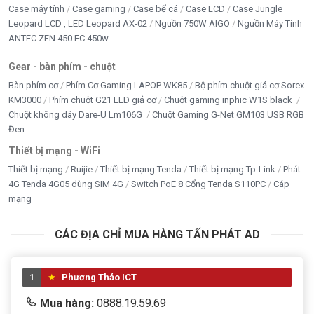
Case máy tính
Case gaming
Case bể cá
Case LCD
Case Jungle
Leopard LCD , LED Leopard AX-02
Nguồn 750W AIGO
Nguồn Máy Tính
ANTEC ZEN 450 EC 450w
Gear - bàn phím - chuột
Bàn phím cơ
Phím Cơ Gaming LAPOP WK85
Bộ phím chuột giả cơ Sorex
KM3000
Phím chuột G21 LED giả cơ
Chuột gaming inphic W1S black
Chuột không dây Dare-U Lm106G
Chuột Gaming G-Net GM103 USB RGB
Đen
Thiết bị mạng - WiFi
Thiết bị mạng
Ruijie
Thiết bị mạng Tenda
Thiết bị mạng Tp-Link
Phát
4G Tenda 4G05 dùng SIM 4G
Switch PoE 8 Cổng Tenda S110PC
Cáp
mạng
CÁC ĐỊA CHỈ MUA HÀNG TẤN PHÁT AD
1
Phương Thảo ICT
Mua hàng:
0888.19.59.69