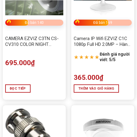
Đã bán 140
Đã bán 169
CAMERA EZVIZ C3TN CS-
Camera IP Wifi EZVIZ C1C
CV310 COLOR NIGHT
1080p Full HD 2.0MP – Hàng
VISION (Xem màu ban đêm)
Chính Hãng
Đánh giá người
★★★★★
viết: 5/5
695.000
₫
365.000
₫
ĐỌC TIẾP
THÊM VÀO GIỎ HÀNG