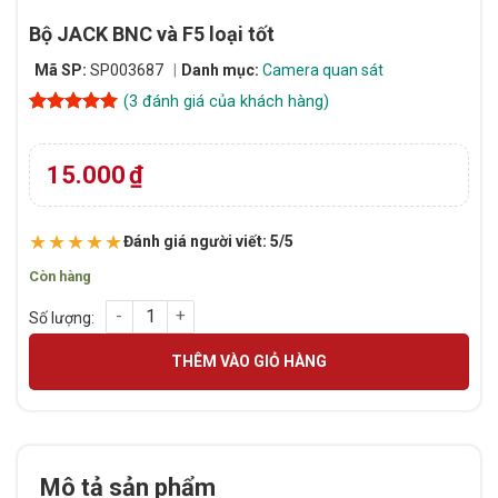
Bộ JACK BNC và F5 loại tốt
Mã SP:
SP003687
Danh mục:
Camera quan sát
(
3
đánh giá của khách hàng)
5
3
trên 5
dựa trên
đánh giá
15.000
₫
★★★★★
Đánh giá người viết: 5/5
Còn hàng
Bộ JACK BNC và F5 loại tốt số lượng
THÊM VÀO GIỎ HÀNG
Mô tả sản phẩm