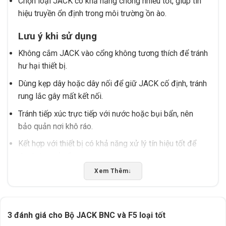
Chọn loại JACK có khả năng chống nhiễu tốt, giúp tín
hiệu truyền ổn định trong môi trường ồn ào.
Lưu ý khi sử dụng
Không cắm JACK vào cổng không tương thích để tránh
hư hại thiết bị.
Dùng kẹp dây hoặc dây nối để giữ JACK cố định, tránh
rung lắc gây mất kết nối.
Tránh tiếp xúc trực tiếp với nước hoặc bụi bẩn, nên
bảo quản nơi khô ráo.
Kết hợp với thiết bị có khả năng xử lý tín hiệu tốt để
đạt hiệu quả tối ưu.
Xem Thêm
↓
Tình huống phù hợp
Sử dụng cho hệ thống âm thanh chuyên nghiệp như
studio, phòng thu.
3 đánh giá cho
Bộ JACK BNC và F5 loại tốt