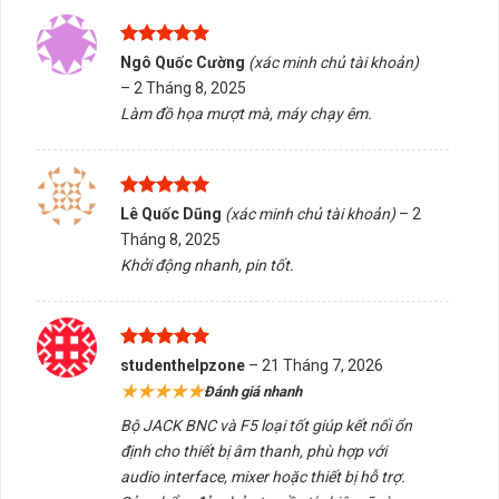
Phù hợp với các thiết bị cần kết nối tín hiệu analog như
mixer, audio interface.
Được xếp
Ngô Quốc Cường
(xác minh chủ tài khoản)
Được ưa chuộng trong các ứng dụng cần độ ổn định
hạng
5
5
–
2 Tháng 8, 2025
cao như hội nghị truyền hình, phát thanh.
sao
Làm đồ họa mượt mà, máy chạy êm.
Dùng cho thiết bị hỗ trợ cần kết nối nhanh, không yêu
cầu độ phân giải cao.
Được xếp
Nếu bạn cần tư vấn chọn đúng sản phẩm, hỗ trợ kiểm
Lê Quốc Dũng
(xác minh chủ tài khoản)
–
2
hạng
5
5
tra tương thích hoặc giao hàng/tư vấn tại Buôn Ma
Tháng 8, 2025
sao
Khởi động nhanh, pin tốt.
Thuột, Đắk Lắk, hãy liên hệ Tấn Phát AD. Chúng tôi sẵn
sàng hỗ trợ bạn tìm giải pháp phù hợp nhất với nhu
cầu sử dụng.
Được xếp
studenthelpzone
–
21 Tháng 7, 2026
hạng
5
5
5/5 - (1 bình chọn)
★★★★★
Đánh giá nhanh
sao
Bộ JACK BNC và F5 loại tốt giúp kết nối ổn
Bấm 5 sao để ủng hộ shop
định cho thiết bị âm thanh, phù hợp với
audio interface, mixer hoặc thiết bị hỗ trợ.