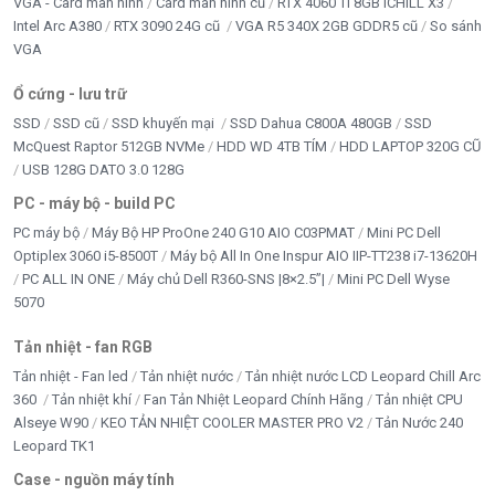
VGA - Card màn hình
Card màn hình cũ
RTX 4060 Ti 8GB iCHILL X3
Intel Arc A380
RTX 3090 24G cũ
VGA R5 340X 2GB GDDR5 cũ
So sánh
VGA
Ổ cứng - lưu trữ
SSD
SSD cũ
SSD khuyến mại
SSD Dahua C800A 480GB
SSD
McQuest Raptor 512GB NVMe
HDD WD 4TB TÍM
HDD LAPTOP 320G CŨ
USB 128G DATO 3.0 128G
PC - máy bộ - build PC
PC máy bộ
Máy Bộ HP ProOne 240 G10 AIO C03PMAT
Mini PC Dell
Optiplex 3060 i5-8500T
Máy bộ All In One Inspur AIO IIP-TT238 i7-13620H
PC ALL IN ONE
Máy chủ Dell R360-SNS |8×2.5”|
Mini PC Dell Wyse
5070
Tản nhiệt - fan RGB
Tản nhiệt - Fan led
Tản nhiệt nước
Tản nhiệt nước LCD Leopard Chill Arc
360
Tản nhiệt khí
Fan Tản Nhiệt Leopard Chính Hãng
Tản nhiệt CPU
Alseye W90
KEO TẢN NHIỆT COOLER MASTER PRO V2
Tản Nước 240
Leopard TK1
Case - nguồn máy tính