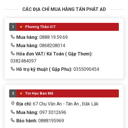
CÁC ĐỊA CHỈ MUA HÀNG TẤN PHÁT AD
1
Phương Thảo ICT
Mua hàng:
0888.19.59.69
Mua hàng:
0868208014
Hóa đơn VAT/ Kế Toán ( Gặp Thơm):
0382484097
Hỗ trợ kỹ thuật ( Gặp Phu):
0355090454
2
Tin Học Ban Mê
Địa chỉ:
67 Chu Văn An - Tân An , Đắk Lắk
Mua hàng:
097 3012696
Bảo hành:
0888195969