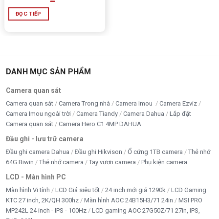
ĐỌC TIẾP
DANH MỤC SẢN PHẨM
Camera quan sát
Camera quan sát
Camera Trong nhà
Camera Imou
Camera Ezviz
Camera Imou ngoài trời
Camera Tiandy
Camera Dahua
Lắp đặt
Camera quan sát
Camera Hero C1 4MP DAHUA
Đầu ghi - lưu trữ camera
Đầu ghi camera Dahua
Đầu ghi Hikvison
Ổ cứng 1TB camera
Thẻ nhớ
64G Biwin
Thẻ nhớ camera
Tay vươn camera
Phụ kiện camera
LCD - Màn hình PC
Màn hình Vi tính
LCD Giá siêu tốt
24 inch mới giá 1290k
LCD Gaming
KTC 27 inch, 2K/QH 300hz
Màn hình AOC 24B15H3/71 24in
MSI PRO
MP242L 24 inch - IPS - 100Hz
LCD gaming AOC 27G50Z/71 27in, IPS,