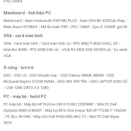
FHD, 260hz
Mainboard - linh kiện PC
Mainboard
Main Huananzhi X99 F8D PLUS
Ram DR4 8G 3200 tản thép
Main Asus H510M-K
Mã lỗi main X99
CPU
RAM
Cpu i5 12400F giá tốt
VGA - card màn hình
VGA - Card màn hình
Card màn hình cũ
RTX 4060 Ti 8GB iCHILL X3
Intel Arc A380
RTX 3090 24G cũ
VGA R5 340X 2GB GDDR5 cũ
So sánh
VGA
Ổ cứng - lưu trữ
SSD
SSD cũ
SSD khuyến mại
SSD Dahua C800A 480GB
SSD
McQuest Raptor 512GB NVMe
HDD WD 4TB TÍM
HDD LAPTOP 320G CŨ
USB 128G DATO 3.0 128G
PC - máy bộ - build PC
PC máy bộ
Máy Bộ HP ProOne 240 G10 AIO C03PMAT
Mini PC Dell
Optiplex 3060 i5-8500T
Máy bộ All In One Inspur AIO IIP-TT238 i7-13620H
PC ALL IN ONE
Máy chủ Dell R360-SNS |8×2.5”|
Mini PC Dell Wyse
5070