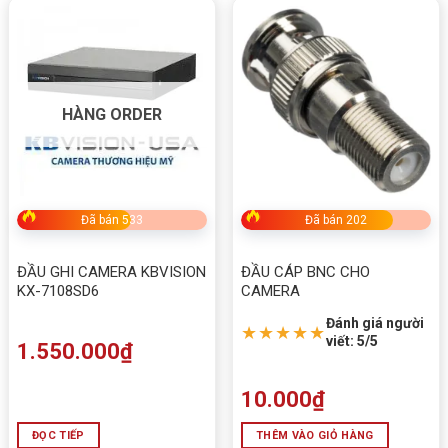
HÀNG ORDER
Đã bán 533
Đã bán 202
ĐẦU GHI CAMERA KBVISION
ĐẦU CÁP BNC CHO
KX-7108SD6
CAMERA
Đánh giá người
★★★★★
viết: 5/5
1.550.000
₫
10.000
₫
ĐỌC TIẾP
THÊM VÀO GIỎ HÀNG