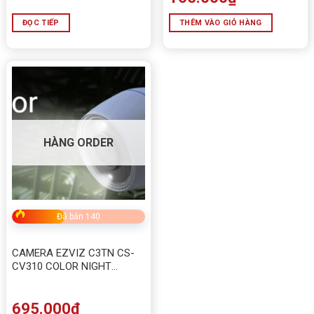
ĐỌC TIẾP
THÊM VÀO GIỎ HÀNG
HÀNG ORDER
Đã bán 140
CAMERA EZVIZ C3TN CS-
CV310 COLOR NIGHT
VISION (Xem màu ban đêm)
695.000
₫