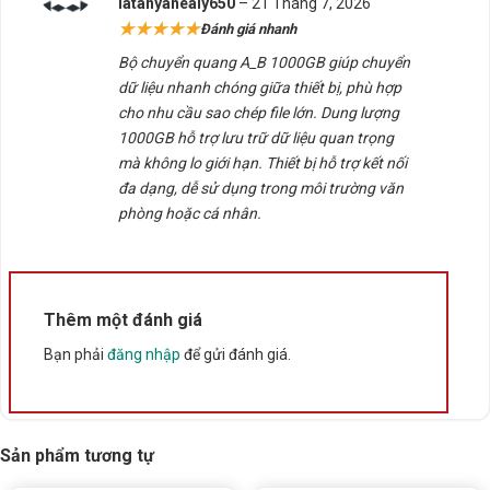
latanyanealy650
–
21 Tháng 7, 2026
hạng
5
5
★★★★★
Đánh giá nhanh
sao
Bộ chuyển quang A_B 1000GB giúp chuyển
dữ liệu nhanh chóng giữa thiết bị, phù hợp
cho nhu cầu sao chép file lớn. Dung lượng
1000GB hỗ trợ lưu trữ dữ liệu quan trọng
mà không lo giới hạn. Thiết bị hỗ trợ kết nối
đa dạng, dễ sử dụng trong môi trường văn
phòng hoặc cá nhân.
Thêm một đánh giá
Bạn phải
đăng nhập
để gửi đánh giá.
Sản phẩm tương tự