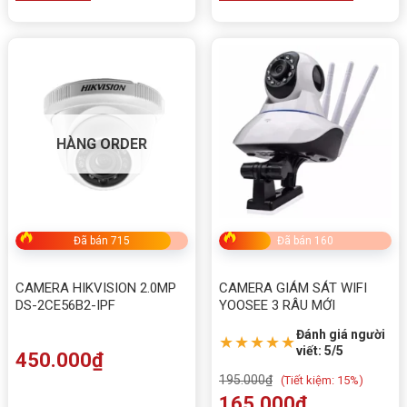
HÀNG ORDER
Đã bán 715
Đã bán 160
CAMERA HIKVISION 2.0MP
CAMERA GIÁM SÁT WIFI
DS-2CE56B2-IPF
YOOSEE 3 RÂU MỚI
Đánh giá người
★★★★★
viết: 5/5
450.000
₫
195.000
₫
(
Tiết kiệm:
15%)
165.000
₫