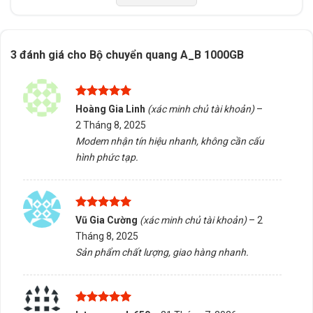
thích và giao hàng/tư vấn tại Buôn Ma Thuột, Đắk Lắk.
Liên hệ ngay để được hỗ trợ tận tình!
3 đánh giá cho
Bộ chuyển quang A_B 1000GB
5/5 - (1 bình chọn)
Bấm 5 sao để ủng hộ shop
Được xếp
Hoàng Gia Linh
(xác minh chủ tài khoản)
–
hạng
5
5
2 Tháng 8, 2025
sao
Thông số kỹ thuật
Modem nhận tín hiệu nhanh, không cần cấu
hình phức tạp.
Xuất xứ
Trung Quốc
Được xếp
Vũ Gia Cường
(xác minh chủ tài khoản)
–
2
hạng
5
5
Tháng 8, 2025
sao
Sản phẩm chất lượng, giao hàng nhanh.
Được xếp