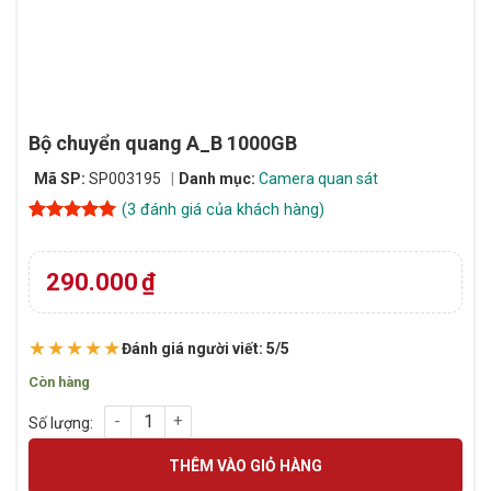
Bộ chuyển quang A_B 1000GB
Mã SP:
SP003195
Danh mục:
Camera quan sát
(
3
đánh giá của khách hàng)
5
3
trên 5
dựa trên
đánh giá
290.000
₫
★★★★★
Đánh giá người viết: 5/5
Còn hàng
Bộ chuyển quang A_B 1000GB số lượng
THÊM VÀO GIỎ HÀNG