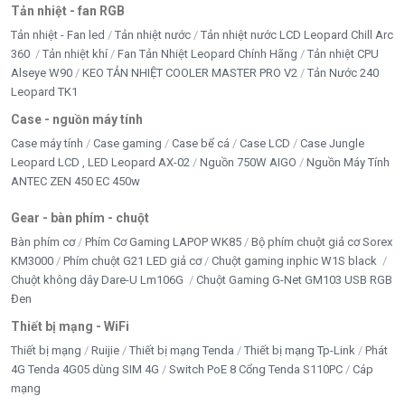
Tản nhiệt - fan RGB
Tản nhiệt - Fan led
Tản nhiệt nước
Tản nhiệt nước LCD Leopard Chill Arc
360
Tản nhiệt khí
Fan Tản Nhiệt Leopard Chính Hãng
Tản nhiệt CPU
Alseye W90
KEO TẢN NHIỆT COOLER MASTER PRO V2
Tản Nước 240
Leopard TK1
Case - nguồn máy tính
Case máy tính
Case gaming
Case bể cá
Case LCD
Case Jungle
Leopard LCD , LED Leopard AX-02
Nguồn 750W AIGO
Nguồn Máy Tính
ANTEC ZEN 450 EC 450w
Gear - bàn phím - chuột
Bàn phím cơ
Phím Cơ Gaming LAPOP WK85
Bộ phím chuột giả cơ Sorex
KM3000
Phím chuột G21 LED giả cơ
Chuột gaming inphic W1S black
Chuột không dây Dare-U Lm106G
Chuột Gaming G-Net GM103 USB RGB
Đen
Thiết bị mạng - WiFi
Thiết bị mạng
Ruijie
Thiết bị mạng Tenda
Thiết bị mạng Tp-Link
Phát
4G Tenda 4G05 dùng SIM 4G
Switch PoE 8 Cổng Tenda S110PC
Cáp
mạng