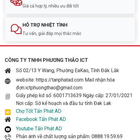
Giá cả hợp lý, nhiều ưu đãi tốt
HỖ TRỢ NHIỆT TÌNH
Tư vấn, giải đáp mọi thắc mắc
CÔNG TY TNHH PHƯƠNG THẢO ICT
Số 02/13 Y Wang, Phường EaKao, Tỉnh Đắk Lắk
website: https://tanphatad.com Mail nhận hóa
đơn:ictphuongthao@gmail.com
Giấy phép kd số :6001713639 Ngày cấp: 27/01/2021
Nơi cấp: Sở kế hoạch và đầu tư tỉnh Đak Lak
Chợ Tốt Tấn Phát AD
Facebook Tấn Phát AD
Youtube Tấn Phát AD
Phản ánh về chất lượng sản phẩm: 0888.19.59.69