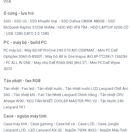
VGA
Ổ cứng - lưu trữ
SSD
SSD cũ
SSD khuyến mại
SSD Dahua C800A 480GB
SSD
McQuest Raptor 512GB NVMe
HDD WD 4TB TÍM
HDD LAPTOP 320G CŨ
USB 128G DATO 3.0 128G
PC - máy bộ - build PC
PC máy bộ
Máy Bộ HP ProOne 240 G10 AIO C03PMAT
Mini PC Dell
Optiplex 3060 i5-8500T
Máy bộ All In One Inspur AIO IIP-TT238 i7-13620H
PC ALL IN ONE
Máy chủ Dell R360-SNS |8×2.5”|
Mini PC Dell Wyse
5070
Tản nhiệt - fan RGB
Tản nhiệt - Fan led
Tản nhiệt nước
Tản nhiệt nước LCD Leopard Chill Arc
360
Tản nhiệt khí
Fan Tản Nhiệt Leopard Chính Hãng
Tản nhiệt CPU
Alseye W90
KEO TẢN NHIỆT COOLER MASTER PRO V2
Tản Nước 240
Leopard TK1
Case - nguồn máy tính
Case máy tính
Case gaming
Case bể cá
Case LCD
Case Jungle
Leopard LCD , LED Leopard AX-02
Nguồn 750W AIGO
Nguồn Máy Tính