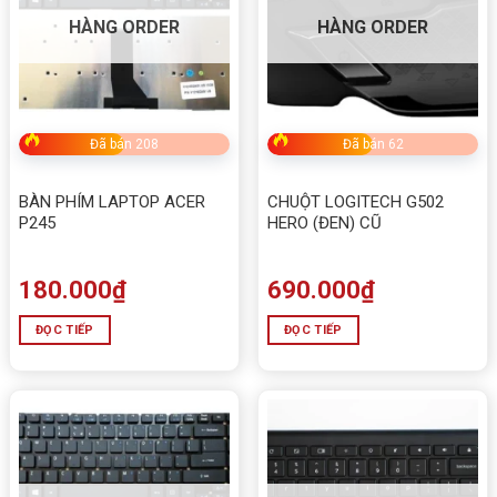
HÀNG ORDER
HÀNG ORDER
Đã bán 208
Đã bán 62
BÀN PHÍM LAPTOP ACER
CHUỘT LOGITECH G502
P245
HERO (ĐEN) CŨ
180.000
₫
690.000
₫
ĐỌC TIẾP
ĐỌC TIẾP