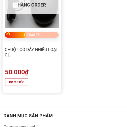
HÀNG ORDER
Đã bán 98
CHUỘT CÓ DÂY NHIỀU LOẠI
CŨ
50.000
₫
ĐỌC TIẾP
DANH MỤC SẢN PHẨM
Camera quan sát