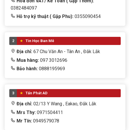
Hóa đơn VAT/ Kế Toán ( Gặp Thơm):
0382484097
Hỗ trợ kỹ thuật ( Gặp Phu):
0355090454
2
Tin Học Ban Mê
Địa chỉ:
67 Chu Văn An - Tân An , Đắk Lắk
Mua hàng:
097 3012696
Bảo hành:
0888195969
3
Tấn Phát AD
Địa chỉ:
02/13 Y Wang , Eakao, Đắk Lắk
Mrs Thy:
0971504411
Mr Tín:
0949579078