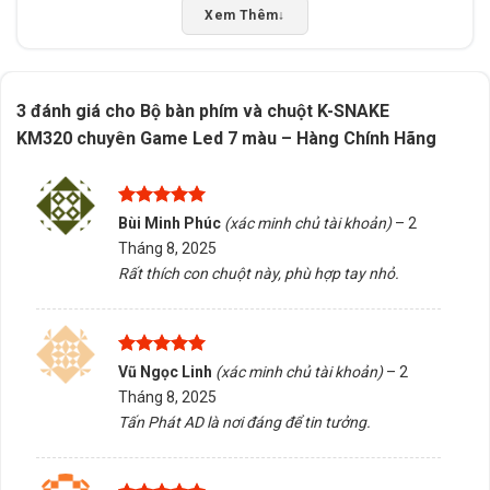
Không cung cấp thông số về tốc độ phản hồi, trọng
Xem Thêm
↓
lượng hoặc thời lượng pin.
Không có thông tin về khả năng chống sốc, chống
nước hoặc bảo hành cụ thể.
3 đánh giá cho
Bộ bàn phím và chuột K-SNAKE
KM320 chuyên Game Led 7 màu – Hàng Chính Hãng
Để lựa chọn đúng sản phẩm phù hợp với nhu cầu sử
dụng, bạn nên tham khảo ý kiến từ chuyên gia tại Tấn
Phát AD. Đội ngũ tư vấn sẵn sàng hỗ trợ kiểm tra
Được xếp
Bùi Minh Phúc
(xác minh chủ tài khoản)
–
2
tương thích, cung cấp thông tin chi tiết và giao hàng/tư
hạng
5
5
Tháng 8, 2025
vấn tại Buôn Ma Thuột, Đắk Lắk. Hãy liên hệ để được
sao
Rất thích con chuột này, phù hợp tay nhỏ.
hỗ trợ tối ưu hóa trải nghiệm chơi game của bạn.
5/5 - (1 bình chọn)
Được xếp
Vũ Ngọc Linh
(xác minh chủ tài khoản)
–
2
Bấm 5 sao để ủng hộ shop
hạng
5
5
Tháng 8, 2025
sao
Tấn Phát AD là nơi đáng để tin tưởng.
Thông số kỹ thuật