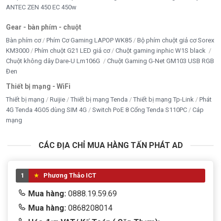
ANTEC ZEN 450 EC 450w
Gear - bàn phím - chuột
Bàn phím cơ
Phím Cơ Gaming LAPOP WK85
Bộ phím chuột giả cơ Sorex
KM3000
Phím chuột G21 LED giả cơ
Chuột gaming inphic W1S black
Chuột không dây Dare-U Lm106G
Chuột Gaming G-Net GM103 USB RGB
Đen
Thiết bị mạng - WiFi
Thiết bị mạng
Ruijie
Thiết bị mạng Tenda
Thiết bị mạng Tp-Link
Phát
4G Tenda 4G05 dùng SIM 4G
Switch PoE 8 Cổng Tenda S110PC
Cáp
mạng
CÁC ĐỊA CHỈ MUA HÀNG TẤN PHÁT AD
1
Phương Thảo ICT
Mua hàng:
0888.19.59.69
Mua hàng:
0868208014