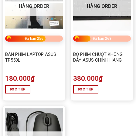
HÀNG ORDER
HÀNG ORDER
Đã bán 256
Đã bán 263
BÀN PHÍM LAPTOP ASUS
BỘ PHÍM CHUỘT KHÔNG
TP550L
DÂY ASUS CHÍNH HÃNG
180.000
₫
380.000
₫
ĐỌC TIẾP
ĐỌC TIẾP