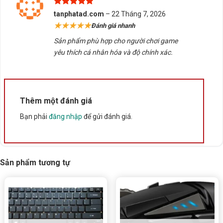
Được xếp
tanphatad.com
–
22 Tháng 7, 2026
Xuất xứ
Trung Quốc
hạng
5
5
★★★★★
Đánh giá nhanh
sao
Sản phẩm phù hợp cho người chơi game
yêu thích cá nhân hóa và độ chính xác.
Thêm một đánh giá
Bạn phải
đăng nhập
để gửi đánh giá.
Sản phẩm tương tự