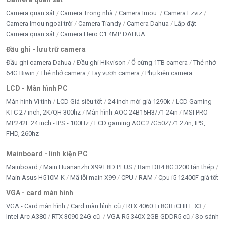
Camera quan sát
Camera Trong nhà
Camera Imou
Camera Ezviz
Camera Imou ngoài trời
Camera Tiandy
Camera Dahua
Lắp đặt
Camera quan sát
Camera Hero C1 4MP DAHUA
Đầu ghi - lưu trữ camera
Đầu ghi camera Dahua
Đầu ghi Hikvison
Ổ cứng 1TB camera
Thẻ nhớ
64G Biwin
Thẻ nhớ camera
Tay vươn camera
Phụ kiện camera
LCD - Màn hình PC
Màn hình Vi tính
LCD Giá siêu tốt
24 inch mới giá 1290k
LCD Gaming
KTC 27 inch, 2K/QH 300hz
Màn hình AOC 24B15H3/71 24in
MSI PRO
MP242L 24 inch - IPS - 100Hz
LCD gaming AOC 27G50Z/71 27in, IPS,
FHD, 260hz
Mainboard - linh kiện PC
Mainboard
Main Huananzhi X99 F8D PLUS
Ram DR4 8G 3200 tản thép
Main Asus H510M-K
Mã lỗi main X99
CPU
RAM
Cpu i5 12400F giá tốt
VGA - card màn hình
VGA - Card màn hình
Card màn hình cũ
RTX 4060 Ti 8GB iCHILL X3
Intel Arc A380
RTX 3090 24G cũ
VGA R5 340X 2GB GDDR5 cũ
So sánh