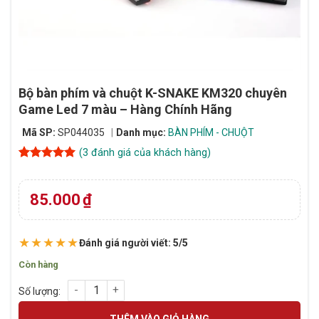
Bộ bàn phím và chuột K-SNAKE KM320 chuyên
Game Led 7 màu – Hàng Chính Hãng
Mã SP:
SP044035
Danh mục:
BÀN PHÍM - CHUỘT
(
3
đánh giá của khách hàng)
5
3
trên 5
dựa trên
đánh giá
85.000
₫
★★★★★
Đánh giá người viết: 5/5
Còn hàng
Bộ bàn phím và chuột K-SNAKE KM320 chuyên Game Led 7 mà
THÊM VÀO GIỎ HÀNG