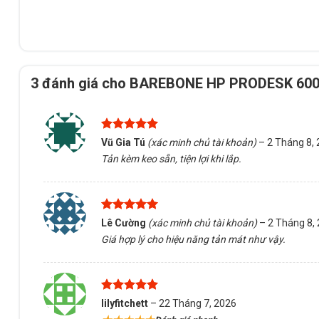
Đảm bảo lựa chọn sản phẩm phù hợp với nhu cầu sử dụng v
3 đánh giá cho
BAREBONE HP PRODESK 600 G4
Được xếp
Vũ Gia Tú
(xác minh chủ tài khoản)
–
2 Tháng 8,
hạng
5
5
Tản kèm keo sẵn, tiện lợi khi lắp.
sao
Được xếp
Lê Cường
(xác minh chủ tài khoản)
–
2 Tháng 8,
hạng
5
5
Giá hợp lý cho hiệu năng tản mát như vậy.
sao
Được xếp
lilyfitchett
–
22 Tháng 7, 2026
hạng
5
5