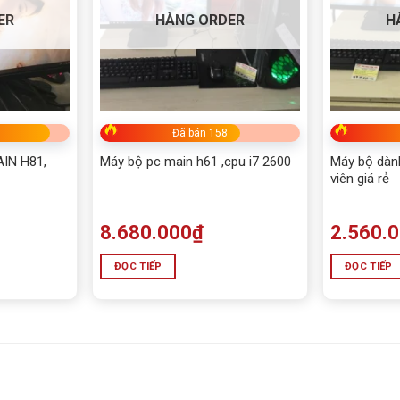
ER
HÀNG ORDER
H
Đã bán 158
IN H81,
Máy bộ pc main h61 ,cpu i7 2600
Máy bộ dành
viên giá rẻ
8.680.000
₫
2.560.
ĐỌC TIẾP
ĐỌC TIẾP