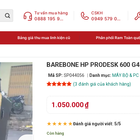
Tư vấn mua hàng
CSKH
0888 195 969
0949 579 078
Bảng giá thu mua linh kiện cũ
Phân phối Ram Toàn qu
BAREBONE HP PRODESK 600 G4 SF
Mã SP:
SP044056
Danh mục:
MÁY BỘ & PC
(
3
đánh giá của khách hàng)
5
3
trên 5
dựa trên
đánh giá
1.050.000
₫
★★★★★
Đánh giá người viết: 5/5
Còn hàng