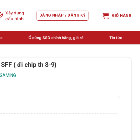
Xây dựng
ĐĂNG NHẬP / ĐĂNG KÝ
GIỎ HÀNG
cấu hình
ốc
Ổ cứng SSD chính hãng, giá rẻ
Tin tức
F ( đi chip th 8-9)
 GAMING