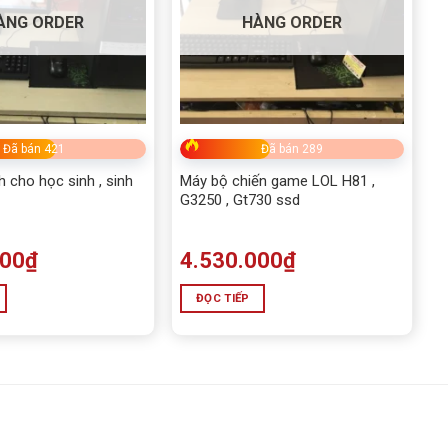
ÀNG ORDER
HÀNG ORDER
Đã bán 421
Đã bán 289
 cho học sinh , sinh
Máy bộ chiến game LOL H81 ,
G3250 , Gt730 ssd
000
₫
4.530.000
₫
ĐỌC TIẾP