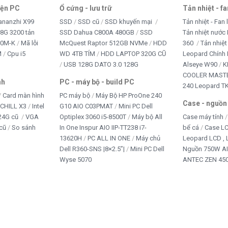
iện PC
Ổ cứng - lưu trữ
Tản nhiệt - f
ananzhi X99
SSD
SSD cũ
SSD khuyến mại
Tản nhiệt - Fan 
8G 3200 tản
SSD Dahua C800A 480GB
SSD
Tản nhiệt nước 
10M-K
Mã lỗi
McQuest Raptor 512GB NVMe
HDD
360
Tản nhiệt
M
Cpu i5
WD 4TB TÍM
HDD LAPTOP 320G CŨ
Leopard Chính
USB 128G DATO 3.0 128G
Alseye W90
K
COOLER MASTE
nh
PC - máy bộ - build PC
240 Leopard T
Card màn hình
PC máy bộ
Máy Bộ HP ProOne 240
Case - nguồn
iCHILL X3
Intel
G10 AIO C03PMAT
Mini PC Dell
24G cũ
VGA
Optiplex 3060 i5-8500T
Máy bộ All
Case máy tính
cũ
So sánh
In One Inspur AIO IIP-TT238 i7-
bể cá
Case L
13620H
PC ALL IN ONE
Máy chủ
Leopard LCD ,
Dell R360-SNS |8×2.5”|
Mini PC Dell
Nguồn 750W A
Wyse 5070
ANTEC ZEN 450