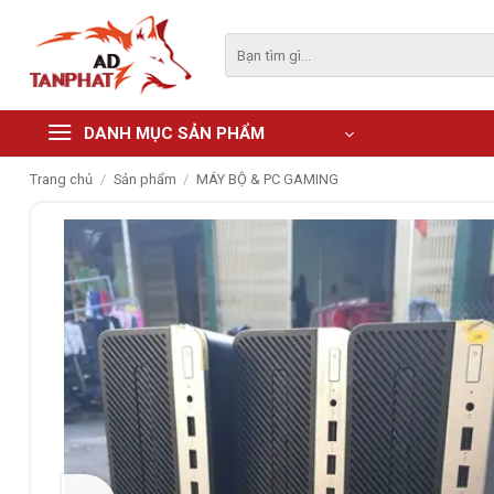
Skip
to
Tìm
kiếm:
content
DANH MỤC SẢN PHẨM
Trang chủ
/
Sản phẩm
/
MÁY BỘ & PC GAMING