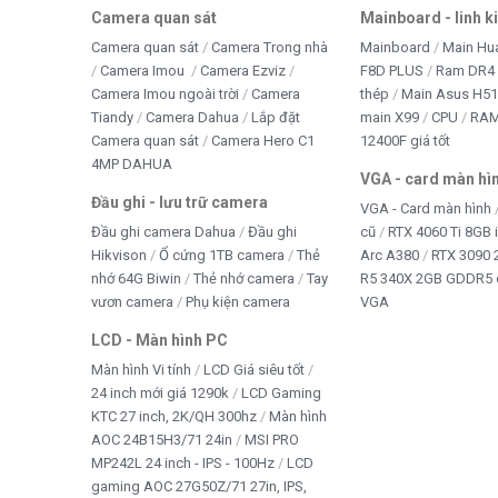
Camera quan sát
Mainboard - linh k
Camera quan sát
Camera Trong nhà
Mainboard
Main Hu
Camera Imou
Camera Ezviz
F8D PLUS
Ram DR4 
Camera Imou ngoài trời
Camera
thép
Main Asus H5
Tiandy
Camera Dahua
Lắp đặt
main X99
CPU
RA
Camera quan sát
Camera Hero C1
12400F giá tốt
4MP DAHUA
VGA - card màn hì
Đầu ghi - lưu trữ camera
VGA - Card màn hình
Đầu ghi camera Dahua
Đầu ghi
cũ
RTX 4060 Ti 8GB 
Hikvison
Ổ cứng 1TB camera
Thẻ
Arc A380
RTX 3090 
nhớ 64G Biwin
Thẻ nhớ camera
Tay
R5 340X 2GB GDDR5 
vươn camera
Phụ kiện camera
VGA
LCD - Màn hình PC
Màn hình Vi tính
LCD Giá siêu tốt
24 inch mới giá 1290k
LCD Gaming
KTC 27 inch, 2K/QH 300hz
Màn hình
AOC 24B15H3/71 24in
MSI PRO
MP242L 24 inch - IPS - 100Hz
LCD
gaming AOC 27G50Z/71 27in, IPS,