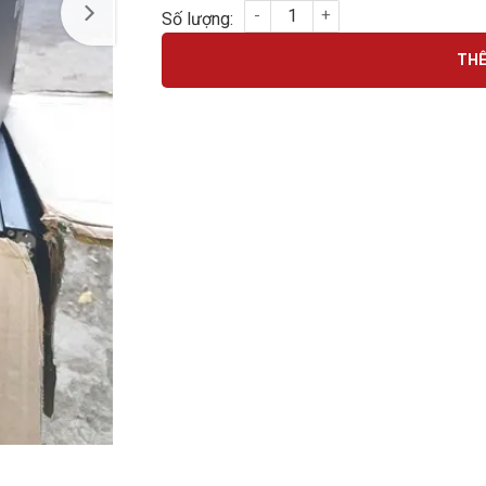
BAREBONE HP PRODESK 600 G4 SFF ( đi chip
THÊ