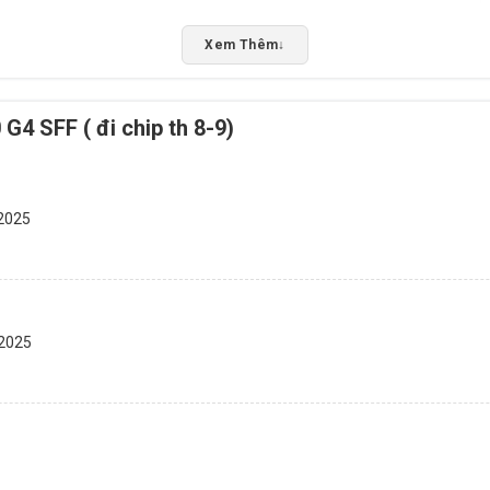
à điều kiện kỹ thuật của bạn để tối ưu hiệu quả hoạt động.
Xem Thêm
↓
5/5 - (1 bình chọn)
 SFF ( đi chip th 8-9)
Bấm 5 sao để ủng hộ shop
 2025
 2025