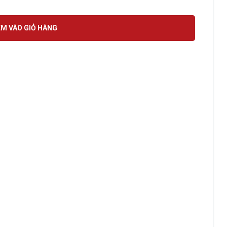
 th 8-9) số lượng
M VÀO GIỎ HÀNG