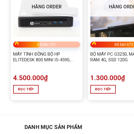
HÀNG ORDER
HÀNG ORD
Đã bán 231
Đã bán 673
MÁY TÍNH ĐỒNG BỘ HP
BỘ MÁY PC G3250, MA
ELITEDESK 800 MINI I5-4590,
RAM 4G, SSD 120G
RAM 8GB, SSD 120G
4.500.000
₫
1.300.000
₫
ĐỌC TIẾP
ĐỌC TIẾP
DANH MỤC SẢN PHẨM