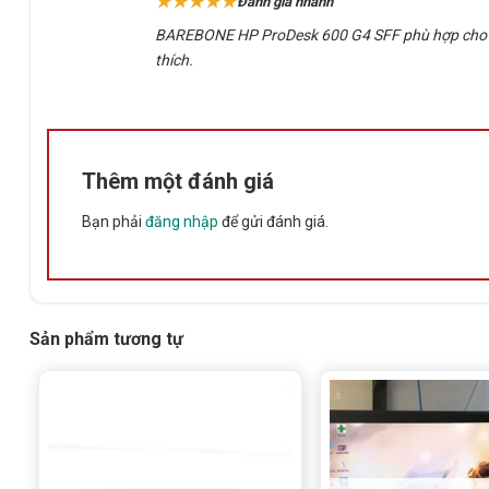
★★★★★
Đánh giá nhanh
sao
BAREBONE HP ProDesk 600 G4 SFF phù hợp cho côn
thích.
Thêm một đánh giá
Bạn phải
đăng nhập
để gửi đánh giá.
Sản phẩm tương tự