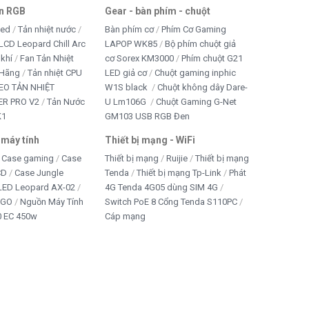
an RGB
Gear - bàn phím - chuột
led
Tản nhiệt nước
Bàn phím cơ
Phím Cơ Gaming
LCD Leopard Chill Arc
LAPOP WK85
Bộ phím chuột giả
 khí
Fan Tản Nhiệt
cơ Sorex KM3000
Phím chuột G21
 Hãng
Tản nhiệt CPU
LED giả cơ
Chuột gaming inphic
EO TẢN NHIỆT
W1S black
Chuột không dây Dare-
R PRO V2
Tản Nước
U Lm106G
Chuột Gaming G-Net
K1
GM103 USB RGB Đen
 máy tính
Thiết bị mạng - WiFi
Case gaming
Case
Thiết bị mạng
Ruijie
Thiết bị mạng
CD
Case Jungle
Tenda
Thiết bị mạng Tp-Link
Phát
 LED Leopard AX-02
4G Tenda 4G05 dùng SIM 4G
IGO
Nguồn Máy Tính
Switch PoE 8 Cổng Tenda S110PC
 EC 450w
Cáp mạng