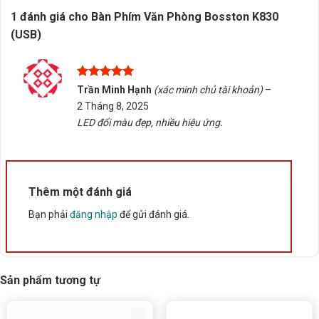
lượng, hãy liên hệ Tấn Phát AD để được tư vấn chọn
1 đánh giá cho
Bàn Phím Văn Phòng Bosston K830
đúng sản phẩm, hỗ trợ kiểm tra tương thích và nhận
(USB)
báo giá nhanh chóng. Chúng tôi cung cấp dịch vụ giao
hàng/tư vấn tại Buôn Ma Thuột, Đắk Lắk, giúp bạn dễ
dàng tiếp cận sản phẩm phù hợp nhất với nhu cầu sử
Được xếp
Trần Minh Hạnh
(xác minh chủ tài khoản)
–
dụng.
hạng
5
5
2 Tháng 8, 2025
sao
LED đổi màu đẹp, nhiều hiệu ứng.
5/5 - (9 bình chọn)
Bấm 5 sao để ủng hộ shop
Thêm một đánh giá
Thông số kỹ thuật
Bạn phải
đăng nhập
để gửi đánh giá.
Xuất xứ
Trung Quốc
Sản phẩm tương tự