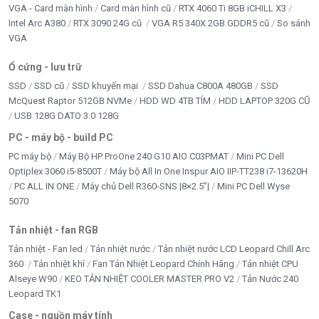
VGA - Card màn hình
Card màn hình cũ
RTX 4060 Ti 8GB iCHILL X3
Intel Arc A380
RTX 3090 24G cũ
VGA R5 340X 2GB GDDR5 cũ
So sánh
VGA
Ổ cứng - lưu trữ
SSD
SSD cũ
SSD khuyến mại
SSD Dahua C800A 480GB
SSD
McQuest Raptor 512GB NVMe
HDD WD 4TB TÍM
HDD LAPTOP 320G CŨ
USB 128G DATO 3.0 128G
PC - máy bộ - build PC
PC máy bộ
Máy Bộ HP ProOne 240 G10 AIO C03PMAT
Mini PC Dell
Optiplex 3060 i5-8500T
Máy bộ All In One Inspur AIO IIP-TT238 i7-13620H
PC ALL IN ONE
Máy chủ Dell R360-SNS |8×2.5”|
Mini PC Dell Wyse
5070
Tản nhiệt - fan RGB
Tản nhiệt - Fan led
Tản nhiệt nước
Tản nhiệt nước LCD Leopard Chill Arc
360
Tản nhiệt khí
Fan Tản Nhiệt Leopard Chính Hãng
Tản nhiệt CPU
Alseye W90
KEO TẢN NHIỆT COOLER MASTER PRO V2
Tản Nước 240
Leopard TK1
Case - nguồn máy tính