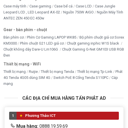
Case máy tính
Case gaming
Case bể cá
Case LCD
Case Jungle
Leopard LCD , LED Leopard AX-02
Nguồn 750W AIGO
Nguồn Máy Tính
ANTEC ZEN 450 EC 450w
Gear - bàn phím - chuột
Bàn phím cơ
Phím Cơ Gaming LAPOP WK85
Bộ phím chuột giả cơ Sorex
KM3000
Phím chuột G21 LED giả cơ
Chuột gaming inphic W1S black
Chuột không dây Dare-U Lm106G
Chuột Gaming G-Net GM103 USB RGB
Đen
Thiết bị mạng - WiFi
Thiết bị mạng
Ruijie
Thiết bị mạng Tenda
Thiết bị mạng Tp-Link
Phát
4G Tenda 4G05 dùng SIM 4G
Switch PoE 8 Cổng Tenda S110PC
Cáp
mạng
CÁC ĐỊA CHỈ MUA HÀNG TẤN PHÁT AD
1
Phương Thảo ICT
Mua hàng:
0888.19.59.69