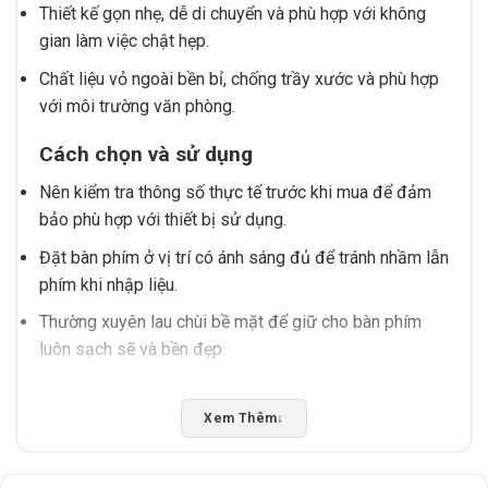
Thiết kế gọn nhẹ, dễ di chuyển và phù hợp với không
gian làm việc chật hẹp.
Chất liệu vỏ ngoài bền bỉ, chống trầy xước và phù hợp
với môi trường văn phòng.
Cách chọn và sử dụng
Nên kiểm tra thông số thực tế trước khi mua để đảm
bảo phù hợp với thiết bị sử dụng.
Đặt bàn phím ở vị trí có ánh sáng đủ để tránh nhầm lẫn
phím khi nhập liệu.
Thường xuyên lau chùi bề mặt để giữ cho bàn phím
luôn sạch sẽ và bền đẹp.
Tránh đặt bàn phím ở nơi ẩm ướt hoặc tiếp xúc trực
tiếp với hóa chất để bảo vệ chất liệu.
Xem Thêm
↓
Nếu bạn đang tìm kiếm một bàn phím văn phòng chất