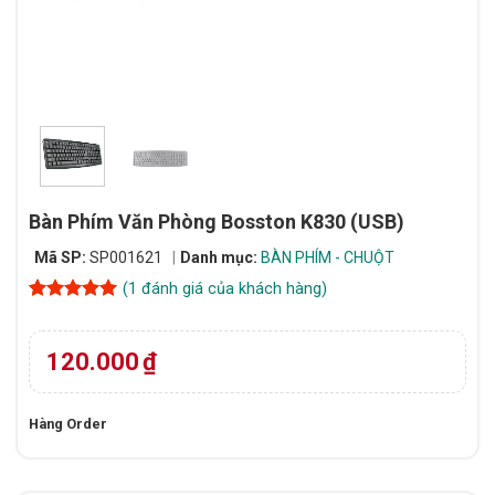
Bàn Phím Văn Phòng Bosston K830 (USB)
Mã SP:
SP001621
Danh mục:
BÀN PHÍM - CHUỘT
(
1
đánh giá của khách hàng)
5
1
trên 5
dựa trên
đánh giá
120.000
₫
Hàng Order