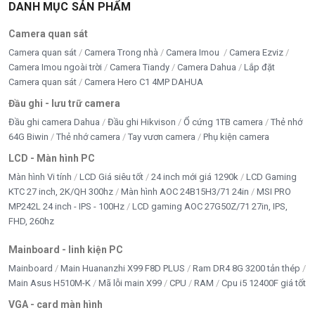
DANH MỤC SẢN PHẨM
Camera quan sát
Camera quan sát
Camera Trong nhà
Camera Imou
Camera Ezviz
Camera Imou ngoài trời
Camera Tiandy
Camera Dahua
Lắp đặt
Camera quan sát
Camera Hero C1 4MP DAHUA
Đầu ghi - lưu trữ camera
Đầu ghi camera Dahua
Đầu ghi Hikvison
Ổ cứng 1TB camera
Thẻ nhớ
64G Biwin
Thẻ nhớ camera
Tay vươn camera
Phụ kiện camera
LCD - Màn hình PC
Màn hình Vi tính
LCD Giá siêu tốt
24 inch mới giá 1290k
LCD Gaming
KTC 27 inch, 2K/QH 300hz
Màn hình AOC 24B15H3/71 24in
MSI PRO
MP242L 24 inch - IPS - 100Hz
LCD gaming AOC 27G50Z/71 27in, IPS,
FHD, 260hz
Mainboard - linh kiện PC
Mainboard
Main Huananzhi X99 F8D PLUS
Ram DR4 8G 3200 tản thép
Main Asus H510M-K
Mã lỗi main X99
CPU
RAM
Cpu i5 12400F giá tốt
VGA - card màn hình