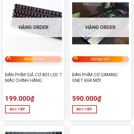
HÀNG ORDER
HÀNG ORDER
Đã bán 174
Đã bán 667
BÀN PHÍM GIẢ CƠ 803 LED 7
BÀN PHÍM CƠ GAMING
MÀU CHÍNH HÃNG
GNET K68 MỚI
199.000
₫
590.000
₫
ĐỌC TIẾP
ĐỌC TIẾP