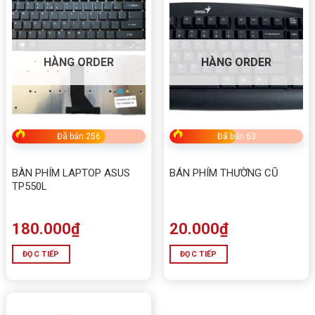
HÀNG ORDER
HÀNG ORDER
Đã bán 256
Đã bán 63
BÀN PHÍM LAPTOP ASUS
BÁN PHÍM THƯỜNG CŨ
TP550L
180.000
₫
20.000
₫
ĐỌC TIẾP
ĐỌC TIẾP