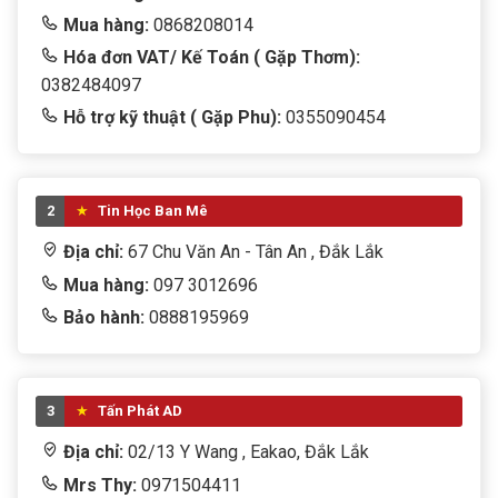
Mua hàng:
0868208014
Hóa đơn VAT/ Kế Toán ( Gặp Thơm):
0382484097
Hỗ trợ kỹ thuật ( Gặp Phu):
0355090454
2
Tin Học Ban Mê
Địa chỉ:
67 Chu Văn An - Tân An , Đắk Lắk
Mua hàng:
097 3012696
Bảo hành:
0888195969
3
Tấn Phát AD
Địa chỉ:
02/13 Y Wang , Eakao, Đắk Lắk
Mrs Thy:
0971504411