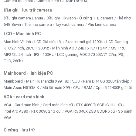
Camera quan sát
Camera Hero C1 4MP DAHUA
Đầu ghi - lưu trữ camera
Đầu ghi camera Dahua
Đầu ghi Hikvison
Ổ cứng 1TB camera
Thẻ nhớ
64G Biwin
Thẻ nhớ camera
Tay vươn camera
Phụ kiện camera
LCD - Màn hình PC
Màn hình Vi tính
LCD Giá siêu tốt
24 inch mới giá 1290k
LCD Gaming
KTC 27 inch, 2K/QH 300hz
Màn hình AOC 24B15H3/71 24in
MSI PRO
MP242L 24 inch - IPS - 100Hz
LCD gaming AOC 27G50Z/71 27in, IPS,
FHD, 260hz
Mainboard - linh kiện PC
Mainboard
Main Huananzhi X99 F8D PLUS
Ram DR4 8G 3200 tản thép
Main Asus H510M-K
Mã lỗi main X99
CPU
RAM
Cpu i5 12400F giá tốt
VGA - card màn hình
VGA - Card màn hình
Card màn hình cũ
RTX 4060 Ti 8GB iCHILL X3
Intel Arc A380
RTX 3090 24G cũ
VGA R5 340X 2GB GDDR5 cũ
So sánh
VGA
Ổ cứng - lưu trữ