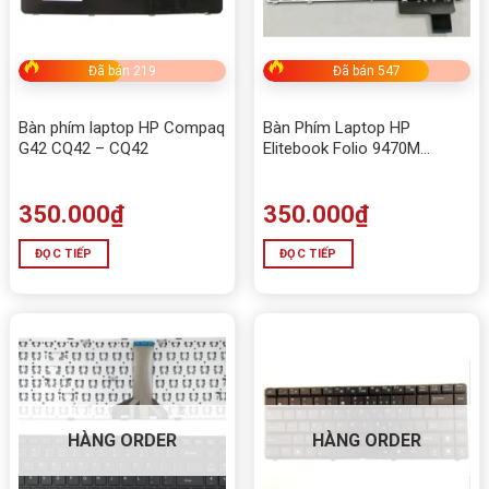
Đã bán 219
Đã bán 547
Bàn phím laptop HP Compaq
Bàn Phím Laptop HP
G42 CQ42 – CQ42
Elitebook Folio 9470M
9480M
350.000
₫
350.000
₫
ĐỌC TIẾP
ĐỌC TIẾP
HÀNG ORDER
HÀNG ORDER