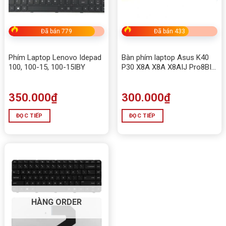
Đã bán 779
Đã bán 433
Phím Laptop Lenovo Idepad
Bàn phím laptop Asus K40
100, 100-15, 100-15IBY
P30 X8A X8A X8AIJ Pro8BIJ
P81IJ – K40
350.000
₫
300.000
₫
ĐỌC TIẾP
ĐỌC TIẾP
HÀNG ORDER