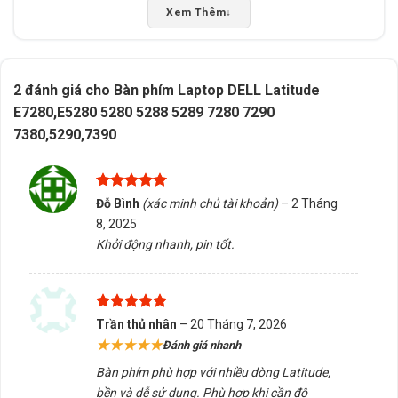
Xem Thêm
↓
Phù hợp khi thiết bị hỗ trợ, nên kiểm tra thông số thực
tế trước khi mua để đảm bảo tương thích.
Đảm bảo thiết bị có cổng kết nối phù hợp để lắp đặt
2 đánh giá cho
Bàn phím Laptop DELL Latitude
dễ dàng.
E7280,E5280 5280 5288 5289 7280 7290
Nên tham khảo hướng dẫn từ nhà sản xuất để tránh
7380,5290,7390
sai sót trong quá trình sử dụng.
Tấn Phát AD sẵn sàng tư vấn chọn đúng sản phẩm, hỗ
Được xếp
Đỗ Bình
(xác minh chủ tài khoản)
–
2 Tháng
trợ kiểm tra tương thích và giao hàng/tư vấn tại Buôn
hạng
5
5
8, 2025
sao
Ma Thuột, Đắk Lắk. Liên hệ để được hỗ trợ tận tình!
Khởi động nhanh, pin tốt.
5/5 - (1 bình chọn)
Bấm 5 sao để ủng hộ shop
Được xếp
Trần thủ nhân
–
20 Tháng 7, 2026
hạng
5
5
★★★★★
Đánh giá nhanh
sao
Bàn phím phù hợp với nhiều dòng Latitude,
Thông số kỹ thuật
bền và dễ sử dụng. Phù hợp khi cần độ