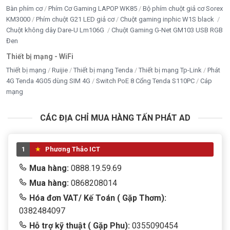
Bàn phím cơ
Phím Cơ Gaming LAPOP WK85
Bộ phím chuột giả cơ Sorex
KM3000
Phím chuột G21 LED giả cơ
Chuột gaming inphic W1S black
Chuột không dây Dare-U Lm106G
Chuột Gaming G-Net GM103 USB RGB
Đen
Thiết bị mạng - WiFi
Thiết bị mạng
Ruijie
Thiết bị mạng Tenda
Thiết bị mạng Tp-Link
Phát
4G Tenda 4G05 dùng SIM 4G
Switch PoE 8 Cổng Tenda S110PC
Cáp
mạng
CÁC ĐỊA CHỈ MUA HÀNG TẤN PHÁT AD
1
Phương Thảo ICT
Mua hàng:
0888.19.59.69
Mua hàng:
0868208014
Hóa đơn VAT/ Kế Toán ( Gặp Thơm):
0382484097
Hỗ trợ kỹ thuật ( Gặp Phu):
0355090454