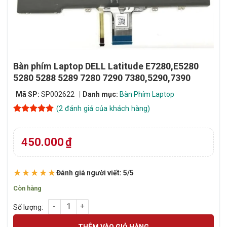
Bàn phím Laptop DELL Latitude E7280,E5280
5280 5288 5289 7280 7290 7380,5290,7390
Mã SP:
SP002622
Danh mục:
Bàn Phím Laptop
(
2
đánh giá của khách hàng)
5
2
trên 5
dựa trên
đánh giá
450.000
₫
★★★★★
Đánh giá người viết: 5/5
Còn hàng
Bàn phím Laptop DELL Latitude E7280,E5280 5280 5288 5289 
THÊM VÀO GIỎ HÀNG