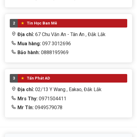
2
Tin Học Ban Mê
Địa chỉ:
67 Chu Văn An - Tân An , Đắk Lắk
Mua hàng:
097 3012696
Bảo hành:
0888195969
3
Tấn Phát AD
Địa chỉ:
02/13 Y Wang , Eakao, Đắk Lắk
Mrs Thy:
0971504411
Mr Tín:
0949579078