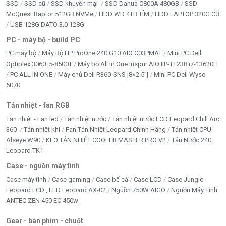
SSD
SSD cũ
SSD khuyến mại
SSD Dahua C800A 480GB
SSD
McQuest Raptor 512GB NVMe
HDD WD 4TB TÍM
HDD LAPTOP 320G CŨ
USB 128G DATO 3.0 128G
PC - máy bộ - build PC
PC máy bộ
Máy Bộ HP ProOne 240 G10 AIO C03PMAT
Mini PC Dell
Optiplex 3060 i5-8500T
Máy bộ All In One Inspur AIO IIP-TT238 i7-13620H
PC ALL IN ONE
Máy chủ Dell R360-SNS |8×2.5”|
Mini PC Dell Wyse
5070
Tản nhiệt - fan RGB
Tản nhiệt - Fan led
Tản nhiệt nước
Tản nhiệt nước LCD Leopard Chill Arc
360
Tản nhiệt khí
Fan Tản Nhiệt Leopard Chính Hãng
Tản nhiệt CPU
Alseye W90
KEO TẢN NHIỆT COOLER MASTER PRO V2
Tản Nước 240
Leopard TK1
Case - nguồn máy tính
Case máy tính
Case gaming
Case bể cá
Case LCD
Case Jungle
Leopard LCD , LED Leopard AX-02
Nguồn 750W AIGO
Nguồn Máy Tính
ANTEC ZEN 450 EC 450w
Gear - bàn phím - chuột