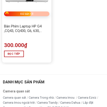
Đã bán 68
Bàn Phím Laptop HP G4
,CQ43, CQ430, G6, 630,
CQ57, CQ65, 430, 431, 435,
630, 631, 635, 636, 450, 455
300.000
₫
ĐỌC TIẾP
DANH MỤC SẢN PHẨM
Camera quan sát
Camera quan sát
Camera Trong nhà
Camera Imou
Camera Ezviz
Camera Imou ngoài trời
Camera Tiandy
Camera Dahua
Lắp đặt