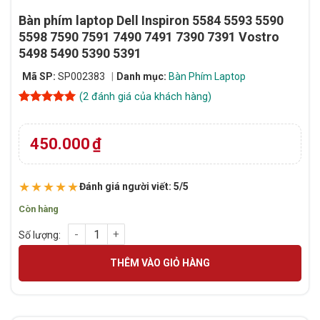
Bàn phím laptop Dell Inspiron 5584 5593 5590
5598 7590 7591 7490 7491 7390 7391 Vostro
5498 5490 5390 5391
Mã SP:
SP002383
Danh mục:
Bàn Phím Laptop
(
2
đánh giá của khách hàng)
5
2
trên 5
dựa trên
đánh giá
450.000
₫
★★★★★
Đánh giá người viết: 5/5
Còn hàng
Bàn phím laptop Dell Inspiron 5584 5593 5590 5598 7590 7591
THÊM VÀO GIỎ HÀNG