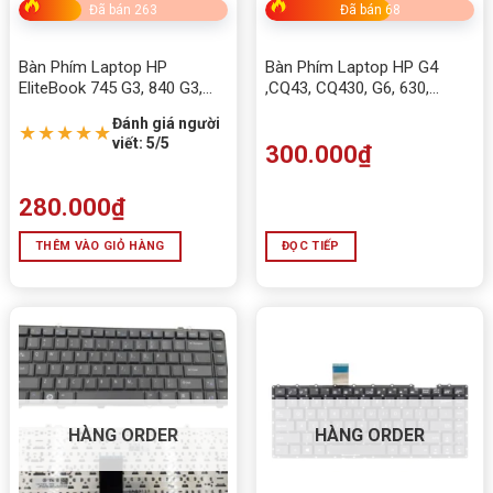
Đã bán 263
Đã bán 68
Bàn Phím Laptop HP
Bàn Phím Laptop HP G4
EliteBook 745 G3, 840 G3,
,CQ43, CQ430, G6, 630,
840 G3, 848 G3, 840 G4, 848
CQ57, CQ65, 430, 431, 435,
Đánh giá người
G4, 745 G3, 745 G4, CA
630, 631, 635, 636, 450, 455
★★★★★
viết: 5/5
836308-DB1, 819877-DB1
300.000
₫
280.000
₫
THÊM VÀO GIỎ HÀNG
ĐỌC TIẾP
HÀNG ORDER
HÀNG ORDER