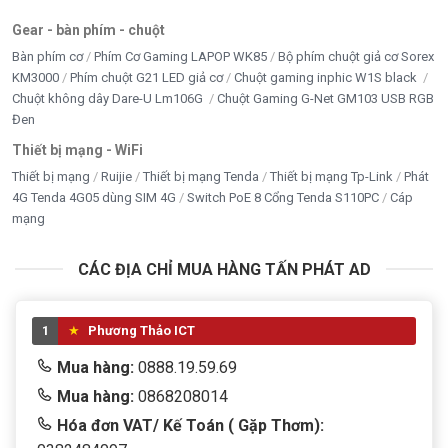
Gear - bàn phím - chuột
Bàn phím cơ
Phím Cơ Gaming LAPOP WK85
Bộ phím chuột giả cơ Sorex
KM3000
Phím chuột G21 LED giả cơ
Chuột gaming inphic W1S black
Chuột không dây Dare-U Lm106G
Chuột Gaming G-Net GM103 USB RGB
Đen
Thiết bị mạng - WiFi
Thiết bị mạng
Ruijie
Thiết bị mạng Tenda
Thiết bị mạng Tp-Link
Phát
4G Tenda 4G05 dùng SIM 4G
Switch PoE 8 Cổng Tenda S110PC
Cáp
mạng
CÁC ĐỊA CHỈ MUA HÀNG TẤN PHÁT AD
1
Phương Thảo ICT
Mua hàng:
0888.19.59.69
Mua hàng:
0868208014
Hóa đơn VAT/ Kế Toán ( Gặp Thơm):