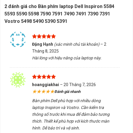
Tránh để bàn phím tiếp xúc với nước hoặc chất lỏng để
2 đánh giá cho
Bàn phím laptop Dell Inspiron 5584
tránh hư hỏng.
5593 5590 5598 7590 7591 7490 7491 7390 7391
Dùng khăn mềm lau sạch bụi bẩn định kỳ để giữ cho
Vostro 5498 5490 5390 5391
bàn phím luôn sạch sẽ.
Không đặt vật nặng lên bàn phím để tránh làm biến
Được xếp
Đặng Hạnh
(xác minh chủ tài khoản)
–
2
dạng cấu trúc.
hạng
5
5
Tháng 8, 2025
sao
Phù hợp khi thiết bị hỗ trợ và cần được kiểm tra thông
Hài lòng với hiệu năng của laptop này.
số thực tế trước khi sử dụng.
Nếu bạn đang tìm kiếm bàn phím laptop Dell phù hợp
Được xếp
với thiết bị của mình, hãy liên hệ Tấn Phát AD để được
hoanggiakhai
–
20 Tháng 7, 2026
hạng
5
5
★★★★★
tư vấn chọn đúng sản phẩm, hỗ trợ kiểm tra tương
Đánh giá nhanh
sao
thích và nhận báo giá nhanh chóng. Chúng tôi cung cấp
Bàn phím Dell phù hợp với nhiều dòng
dịch vụ giao hàng/tư vấn tại Buôn Ma Thuột, Đắk Lắk
laptop Inspiron và Vostro. Cần kiểm tra
nếu phù hợp với nhu cầu của bạn.
thông số trước khi mua để đảm bảo tương
thích. Thiết kế phù hợp với kích thước màn
hình. Dễ bảo trì và vệ sinh.
5/5 - (1 bình chọn)