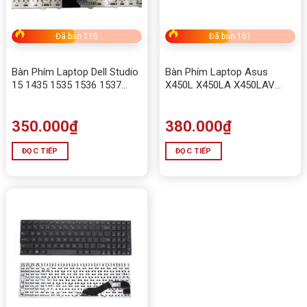
Đã bán 115
Đã bán 151
Bàn Phím Laptop Dell Studio
Bàn Phím Laptop Asus
15 1435 1535 1536 1537
X450L X450LA X450LAV
1555 1557 1558
X450LB X450LC X450LD
X450LDV
350.000
₫
380.000
₫
ĐỌC TIẾP
ĐỌC TIẾP