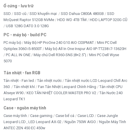
Ổ cứng - lưu trữ
SSD
SSD cũ
SSD khuyến mại
SSD Dahua C800A 480GB
SSD
McQuest Raptor 512GB NVMe
HDD WD 4TB TÍM
HDD LAPTOP 320G CŨ
USB 128G DATO 3.0 128G
PC - máy bộ - build PC
PC máy bộ
Máy Bộ HP ProOne 240 G10 AIO C03PMAT
Mini PC Dell
Optiplex 3060 i5-8500T
Máy bộ All In One Inspur AIO IIP-TT238 i7-13620H
PC ALL IN ONE
Máy chủ Dell R360-SNS |8×2.5”|
Mini PC Dell Wyse
5070
Tản nhiệt - fan RGB
Tản nhiệt - Fan led
Tản nhiệt nước
Tản nhiệt nước LCD Leopard Chill Arc
360
Tản nhiệt khí
Fan Tản Nhiệt Leopard Chính Hãng
Tản nhiệt CPU
Alseye W90
KEO TẢN NHIỆT COOLER MASTER PRO V2
Tản Nước 240
Leopard TK1
Case - nguồn máy tính
Case máy tính
Case gaming
Case bể cá
Case LCD
Case Jungle
Leopard LCD , LED Leopard AX-02
Nguồn 750W AIGO
Nguồn Máy Tính
ANTEC ZEN 450 EC 450w