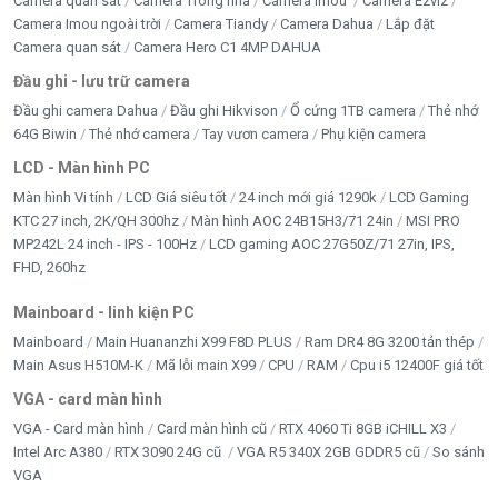
Camera quan sát
Camera Trong nhà
Camera Imou
Camera Ezviz
Camera Imou ngoài trời
Camera Tiandy
Camera Dahua
Lắp đặt
Camera quan sát
Camera Hero C1 4MP DAHUA
Đầu ghi - lưu trữ camera
Đầu ghi camera Dahua
Đầu ghi Hikvison
Ổ cứng 1TB camera
Thẻ nhớ
64G Biwin
Thẻ nhớ camera
Tay vươn camera
Phụ kiện camera
LCD - Màn hình PC
Màn hình Vi tính
LCD Giá siêu tốt
24 inch mới giá 1290k
LCD Gaming
KTC 27 inch, 2K/QH 300hz
Màn hình AOC 24B15H3/71 24in
MSI PRO
MP242L 24 inch - IPS - 100Hz
LCD gaming AOC 27G50Z/71 27in, IPS,
FHD, 260hz
Mainboard - linh kiện PC
Mainboard
Main Huananzhi X99 F8D PLUS
Ram DR4 8G 3200 tản thép
Main Asus H510M-K
Mã lỗi main X99
CPU
RAM
Cpu i5 12400F giá tốt
VGA - card màn hình
VGA - Card màn hình
Card màn hình cũ
RTX 4060 Ti 8GB iCHILL X3
Intel Arc A380
RTX 3090 24G cũ
VGA R5 340X 2GB GDDR5 cũ
So sánh
VGA