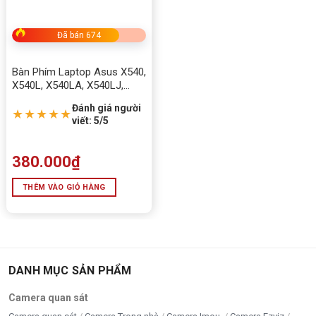
Đã bán 674
Bàn Phím Laptop Asus X540,
X540L, X540LA, X540LJ,
X540S, X540SA, X540SC
Đánh giá người
★★★★★
viết: 5/5
380.000
₫
THÊM VÀO GIỎ HÀNG
DANH MỤC SẢN PHẨM
Camera quan sát