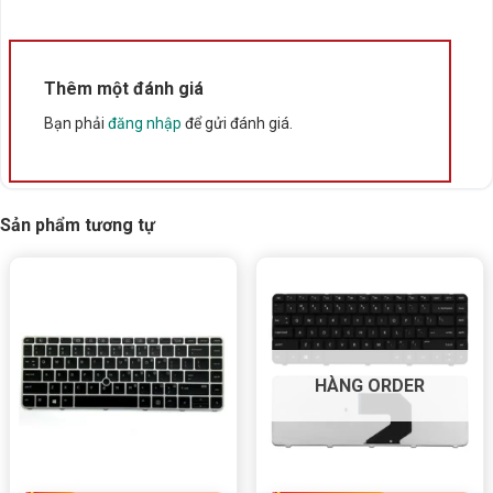
Bấm 5 sao để ủng hộ shop
Thêm một đánh giá
Thông số kỹ thuật
Bạn phải
đăng nhập
để gửi đánh giá.
Xuất xứ
Trung Quốc
Sản phẩm tương tự
HÀNG ORDER