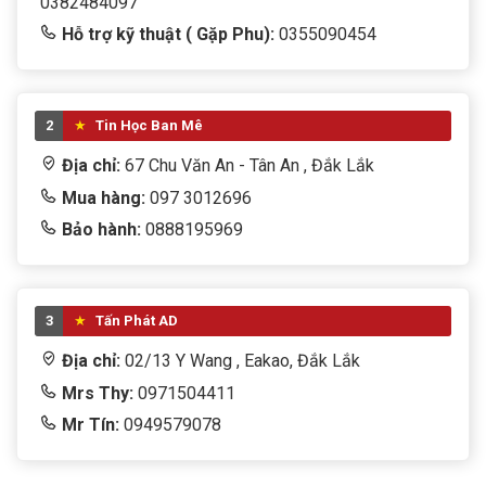
0382484097
Hỗ trợ kỹ thuật ( Gặp Phu):
0355090454
2
Tin Học Ban Mê
Địa chỉ:
67 Chu Văn An - Tân An , Đắk Lắk
Mua hàng:
097 3012696
Bảo hành:
0888195969
3
Tấn Phát AD
Địa chỉ:
02/13 Y Wang , Eakao, Đắk Lắk
Mrs Thy:
0971504411
Mr Tín:
0949579078