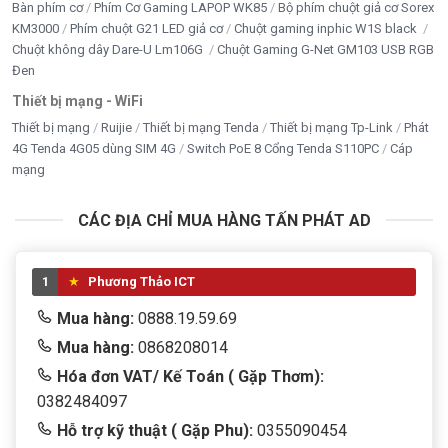
Bàn phím cơ
Phím Cơ Gaming LAPOP WK85
Bộ phím chuột giả cơ Sorex
KM3000
Phím chuột G21 LED giả cơ
Chuột gaming inphic W1S black
Chuột không dây Dare-U Lm106G
Chuột Gaming G-Net GM103 USB RGB
Đen
Thiết bị mạng - WiFi
Thiết bị mạng
Ruijie
Thiết bị mạng Tenda
Thiết bị mạng Tp-Link
Phát
4G Tenda 4G05 dùng SIM 4G
Switch PoE 8 Cổng Tenda S110PC
Cáp
mạng
CÁC ĐỊA CHỈ MUA HÀNG TẤN PHÁT AD
1
Phương Thảo ICT
Mua hàng:
0888.19.59.69
Mua hàng:
0868208014
Hóa đơn VAT/ Kế Toán ( Gặp Thơm):
0382484097
Hỗ trợ kỹ thuật ( Gặp Phu):
0355090454