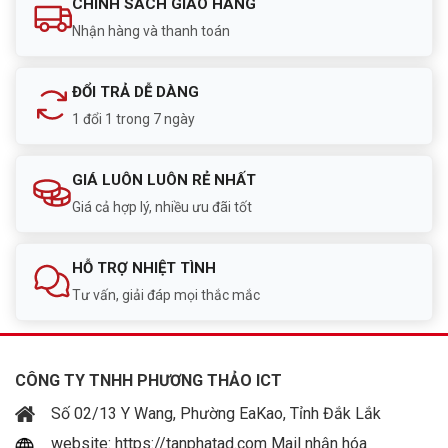
CHÍNH SÁCH GIAO HÀNG
Nhận hàng và thanh toán
ĐỔI TRẢ DỄ DÀNG
1 đổi 1 trong 7 ngày
GIÁ LUÔN LUÔN RẺ NHẤT
Giá cả hợp lý, nhiều ưu đãi tốt
HỖ TRỢ NHIỆT TÌNH
Tư vấn, giải đáp mọi thắc mắc
CÔNG TY TNHH PHƯƠNG THẢO ICT
Số 02/13 Y Wang, Phường EaKao, Tỉnh Đắk Lắk
website: https://tanphatad.com Mail nhận hóa