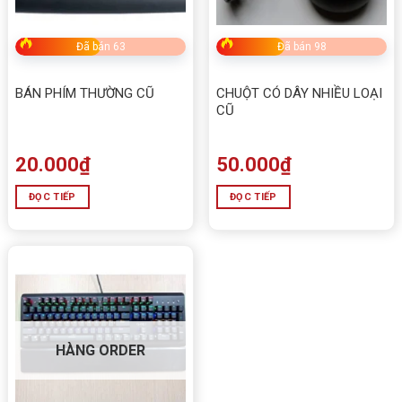
Đã bán 63
Đã bán 98
BÁN PHÍM THƯỜNG CŨ
CHUỘT CÓ DÂY NHIỀU LOẠI
CŨ
20.000
₫
50.000
₫
ĐỌC TIẾP
ĐỌC TIẾP
HÀNG ORDER