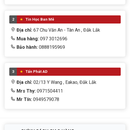
2
Tin Học Ban Mê
Địa chỉ:
67 Chu Văn An - Tân An , Đắk Lắk
Mua hàng:
097 3012696
Bảo hành:
0888195969
3
Tấn Phát AD
Địa chỉ:
02/13 Y Wang , Eakao, Đắk Lắk
Mrs Thy:
0971504411
Mr Tín:
0949579078