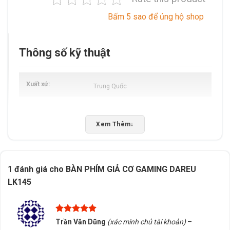
Bấm 5 sao để ủng hộ shop
Thông số kỹ thuật
Xuất xứ
Trung Quốc
Xem Thêm
↓
1 đánh giá cho
BÀN PHÍM GIẢ CƠ GAMING DAREU
LK145
Được xếp
Trần Văn Dũng
(xác minh chủ tài khoản)
–
hạng
5
5