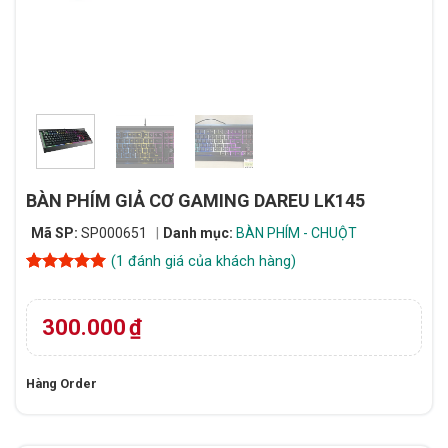
BÀN PHÍM GIẢ CƠ GAMING DAREU LK145
Mã SP:
SP000651
Danh mục:
BÀN PHÍM - CHUỘT
(
1
đánh giá của khách hàng)
5
1
trên 5
dựa trên
đánh giá
300.000
₫
Hàng Order