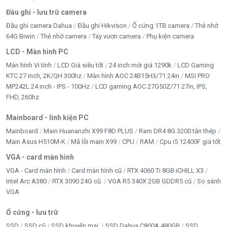
Đầu ghi - lưu trữ camera
Đầu ghi camera Dahua
Đầu ghi Hikvison
Ổ cứng 1TB camera
Thẻ nhớ
64G Biwin
Thẻ nhớ camera
Tay vươn camera
Phụ kiện camera
LCD - Màn hình PC
Màn hình Vi tính
LCD Giá siêu tốt
24 inch mới giá 1290k
LCD Gaming
KTC 27 inch, 2K/QH 300hz
Màn hình AOC 24B15H3/71 24in
MSI PRO
MP242L 24 inch - IPS - 100Hz
LCD gaming AOC 27G50Z/71 27in, IPS,
FHD, 260hz
Mainboard - linh kiện PC
Mainboard
Main Huananzhi X99 F8D PLUS
Ram DR4 8G 3200 tản thép
Main Asus H510M-K
Mã lỗi main X99
CPU
RAM
Cpu i5 12400F giá tốt
VGA - card màn hình
VGA - Card màn hình
Card màn hình cũ
RTX 4060 Ti 8GB iCHILL X3
Intel Arc A380
RTX 3090 24G cũ
VGA R5 340X 2GB GDDR5 cũ
So sánh
VGA
Ổ cứng - lưu trữ
SSD
SSD cũ
SSD khuyến mại
SSD Dahua C800A 480GB
SSD