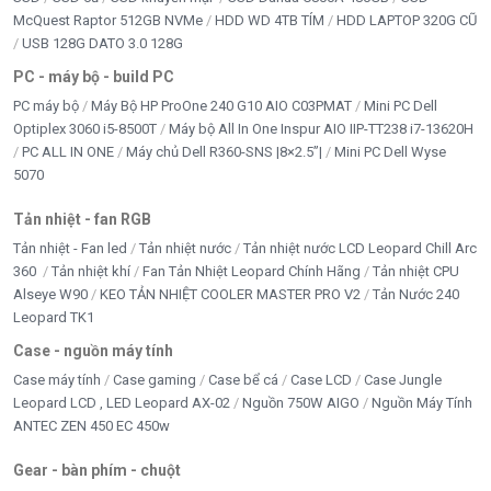
McQuest Raptor 512GB NVMe
HDD WD 4TB TÍM
HDD LAPTOP 320G CŨ
USB 128G DATO 3.0 128G
PC - máy bộ - build PC
PC máy bộ
Máy Bộ HP ProOne 240 G10 AIO C03PMAT
Mini PC Dell
Optiplex 3060 i5-8500T
Máy bộ All In One Inspur AIO IIP-TT238 i7-13620H
PC ALL IN ONE
Máy chủ Dell R360-SNS |8×2.5”|
Mini PC Dell Wyse
5070
Tản nhiệt - fan RGB
Tản nhiệt - Fan led
Tản nhiệt nước
Tản nhiệt nước LCD Leopard Chill Arc
360
Tản nhiệt khí
Fan Tản Nhiệt Leopard Chính Hãng
Tản nhiệt CPU
Alseye W90
KEO TẢN NHIỆT COOLER MASTER PRO V2
Tản Nước 240
Leopard TK1
Case - nguồn máy tính
Case máy tính
Case gaming
Case bể cá
Case LCD
Case Jungle
Leopard LCD , LED Leopard AX-02
Nguồn 750W AIGO
Nguồn Máy Tính
ANTEC ZEN 450 EC 450w
Gear - bàn phím - chuột