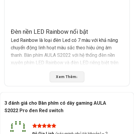
Đèn nền LED Rainbow nổi bật
Led Rainbow là loại đèn Led có 7 màu với khả năng
chuyển động linh hoạt màu sắc theo hiệu ứng âm
thanh. Bàn phím AULA S2022 với hệ thống đèn nền
xuyên phím LED Rainbow và đèn LED riêng biệt trên
từng switch với rất nhiều chế độ tùy chỉnh khác nhau
khiến không khí chơi game hứng khởi hơn bao giờ hết.
Xem Thêm
↓
Blue switch bền bỉ
AULA S2022 sử dụng blue switch với lực nhấn 50g
với. Blue switch là loại switch màu xanh, khi gõ sẽ tạo
3 đánh giá cho
Bàn phím có dây gaming AULA
ra những âm thanh lách cách và cảm giác xúc giác khá
S2022 Pro đen Red switch
rõ ràng. Điều này khá ấn tượng với những người mới
sử dụng và cũng là nguyên nhân chính khiến người
dùng chọn bàn
phím cơ
.
Được xếp
Đỗ Gia Linh
(xác minh chủ tài khoản)
–
2