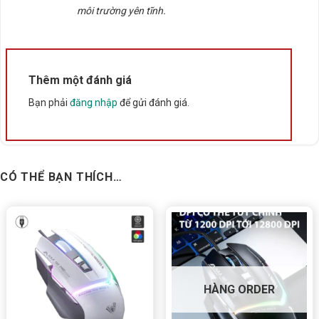
môi trường yên tĩnh.
5/5 - (1 bình chọn)
Bấm 5 sao để ủng hộ shop
Thêm một đánh giá
Thông số kỹ thuật
Bạn phải
đăng nhập
để gửi đánh giá.
Bảo hành
12 Tháng
CÓ THỂ BẠN THÍCH…
Xuất xứ
Trung Quốc
Màu sắc
Black
HÀNG ORDER