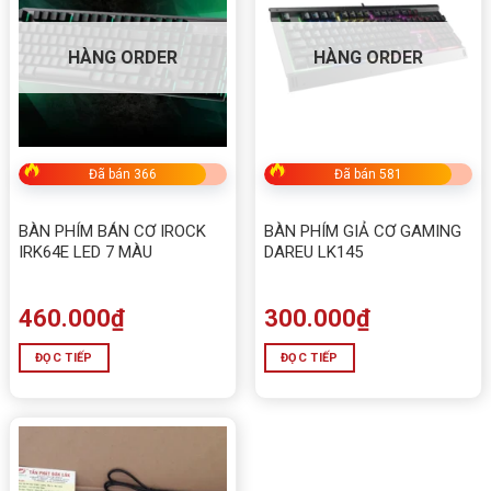
HÀNG ORDER
HÀNG ORDER
Đã bán 366
Đã bán 581
BÀN PHÍM BÁN CƠ IROCK
BÀN PHÍM GIẢ CƠ GAMING
IRK64E LED 7 MÀU
DAREU LK145
460.000
₫
300.000
₫
ĐỌC TIẾP
ĐỌC TIẾP