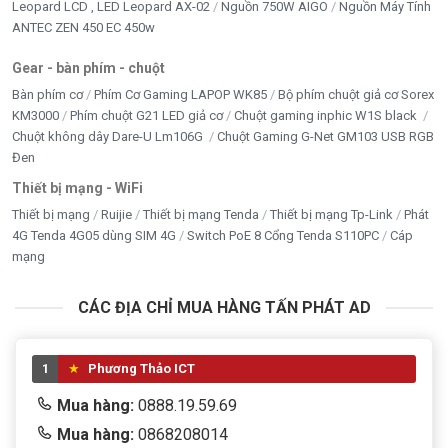
Leopard LCD , LED Leopard AX-02
Nguồn 750W AIGO
Nguồn Máy Tính
ANTEC ZEN 450 EC 450w
Gear - bàn phím - chuột
Bàn phím cơ
Phím Cơ Gaming LAPOP WK85
Bộ phím chuột giả cơ Sorex
KM3000
Phím chuột G21 LED giả cơ
Chuột gaming inphic W1S black
Chuột không dây Dare-U Lm106G
Chuột Gaming G-Net GM103 USB RGB
Đen
Thiết bị mạng - WiFi
Thiết bị mạng
Ruijie
Thiết bị mạng Tenda
Thiết bị mạng Tp-Link
Phát
4G Tenda 4G05 dùng SIM 4G
Switch PoE 8 Cổng Tenda S110PC
Cáp
mạng
CÁC ĐỊA CHỈ MUA HÀNG TẤN PHÁT AD
1
Phương Thảo ICT
Mua hàng:
0888.19.59.69
Mua hàng:
0868208014