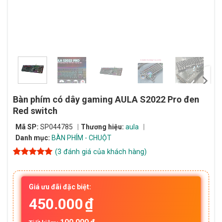
Bàn phím có dây gaming AULA S2022 Pro đen
Red switch
Mã SP:
SP044785
Thương hiệu:
aula
Danh mục:
BÀN PHÍM - CHUỘT
(
3
đánh giá của khách hàng)
5
3
trên 5
dựa trên
đánh giá
Giá ưu đãi đặc biệt:
450.000
₫