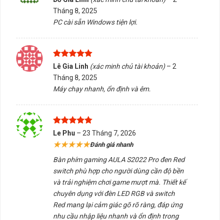
hạng
5
5
Tháng 8, 2025
sao
PC cài sẵn Windows tiện lợi.
Được xếp
Lê Gia Linh
(xác minh chủ tài khoản)
–
2
hạng
5
5
Tháng 8, 2025
sao
Máy chạy nhanh, ổn định và êm.
Được xếp
Le Phu
–
23 Tháng 7, 2026
hạng
5
5
★★★★★
Đánh giá nhanh
sao
Bàn phím gaming AULA S2022 Pro đen Red
switch phù hợp cho người dùng cần độ bền
và trải nghiệm chơi game mượt mà. Thiết kế
chuyên dụng với đèn LED RGB và switch
Red mang lại cảm giác gõ rõ ràng, đáp ứng
nhu cầu nhập liệu nhanh và ổn định trong