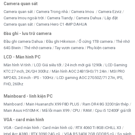
Camera quan sát
Camera quan sát
Camera Trong nhà
Camera Imou
Camera Ezviz
Camera Imou ngoài trời
Camera Tiandy
Camera Dahua
Lắp đặt
Camera quan sát
Camera Hero C1 4MP DAHUA
Đầu ghi - lưu trữ camera
Đầu ghi camera Dahua
Đầu ghi Hikvison
Ổ cứng 1TB camera
Thẻ nhớ
64G Biwin
Thẻ nhớ camera
Tay vươn camera
Phụ kiện camera
LCD - Màn hình PC
Màn hình Vi tính
LCD Giá siêu tốt
24 inch mới giá 1290k
LCD Gaming
KTC 27 inch, 2K/QH 300hz
Màn hình AOC 24B15H3/71 24in
MSI PRO
MP242L 24 inch - IPS - 100Hz
LCD gaming AOC 27G50Z/71 27in, IPS,
FHD, 260hz
Mainboard - linh kiện PC
Mainboard
Main Huananzhi X99 F8D PLUS
Ram DR4 8G 3200 tản thép
Main Asus H510M-K
Mã lỗi main X99
CPU
RAM
Cpu i5 12400F giá tốt
VGA - card màn hình
VGA - Card màn hình
Card màn hình cũ
RTX 4060 Ti 8GB iCHILL X3
Intel Arc A380
RTX 3090 24G cũ
VGA R5 340X 2GB GDDR5 cũ
So sánh