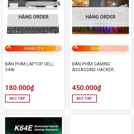
HÀNG ORDER
HÀNG ORDER
Đã bán 374
Đã bán 112
BÀN PHÍM LAPTOP DELL
BÀN PHÍM GAMING
3446
ASSASSINS HACKER
AK8000
180.000
₫
450.000
₫
ĐỌC TIẾP
ĐỌC TIẾP