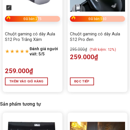
Đã bán 275
Đã bán 560
Chuột gaming có dây Aula
Chuột gaming có dây Aula
S12 Pro Trắng Xám
S12 Pro đen
Đánh giá người
295.000
₫
(
Tiết kiệm:
12%)
★★★★★
viết: 5/5
259.000
₫
259.000
₫
THÊM VÀO GIỎ HÀNG
ĐỌC TIẾP
Sản phẩm tương tự