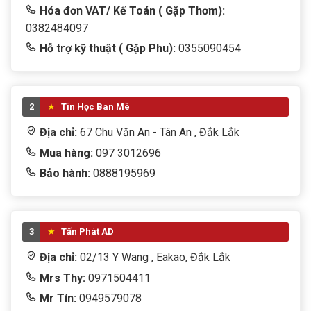
Hóa đơn VAT/ Kế Toán ( Gặp Thơm):
0382484097
Hỗ trợ kỹ thuật ( Gặp Phu):
0355090454
2
Tin Học Ban Mê
Địa chỉ:
67 Chu Văn An - Tân An , Đắk Lắk
Mua hàng:
097 3012696
Bảo hành:
0888195969
3
Tấn Phát AD
Địa chỉ:
02/13 Y Wang , Eakao, Đắk Lắk
Mrs Thy:
0971504411
Mr Tín:
0949579078