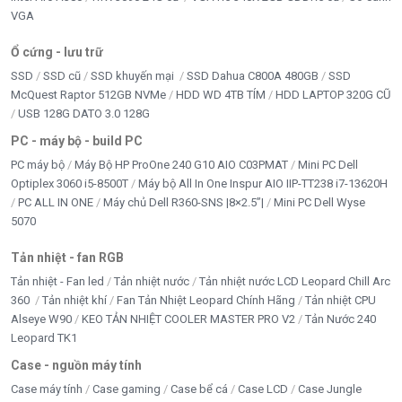
VGA
Ổ cứng - lưu trữ
SSD
SSD cũ
SSD khuyến mại
SSD Dahua C800A 480GB
SSD
McQuest Raptor 512GB NVMe
HDD WD 4TB TÍM
HDD LAPTOP 320G CŨ
USB 128G DATO 3.0 128G
PC - máy bộ - build PC
PC máy bộ
Máy Bộ HP ProOne 240 G10 AIO C03PMAT
Mini PC Dell
Optiplex 3060 i5-8500T
Máy bộ All In One Inspur AIO IIP-TT238 i7-13620H
PC ALL IN ONE
Máy chủ Dell R360-SNS |8×2.5”|
Mini PC Dell Wyse
5070
Tản nhiệt - fan RGB
Tản nhiệt - Fan led
Tản nhiệt nước
Tản nhiệt nước LCD Leopard Chill Arc
360
Tản nhiệt khí
Fan Tản Nhiệt Leopard Chính Hãng
Tản nhiệt CPU
Alseye W90
KEO TẢN NHIỆT COOLER MASTER PRO V2
Tản Nước 240
Leopard TK1
Case - nguồn máy tính
Case máy tính
Case gaming
Case bể cá
Case LCD
Case Jungle