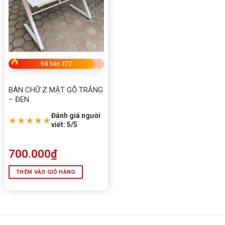
Đã bán 372
BÀN CHỮ Z MẶT GỖ TRẮNG
– ĐEN
Đánh giá người
★★★★★
viết: 5/5
700.000
₫
THÊM VÀO GIỎ HÀNG