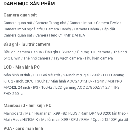
DANH MỤC SẢN PHẨM
Camera quan sát
Camera quan sát
Camera Trong nhà
Camera Imou
Camera Ezviz
Camera Imou ngoài trời
Camera Tiandy
Camera Dahua
Lắp đặt
Camera quan sát
Camera Hero C1 4MP DAHUA
Đầu ghi - lưu trữ camera
Đầu ghi camera Dahua
Đầu ghi Hikvison
Ổ cứng 1TB camera
Thẻ nhớ
64G Biwin
Thẻ nhớ camera
Tay vươn camera
Phụ kiện camera
LCD - Màn hình PC
Màn hình Vi tính
LCD Giá siêu tốt
24 inch mới giá 1290k
LCD Gaming
KTC 27 inch, 2K/QH 300hz
Màn hình AOC 24B15H3/71 24in
MSI PRO
MP242L 24 inch - IPS - 100Hz
LCD gaming AOC 27G50Z/71 27in, IPS,
FHD, 260hz
Mainboard - linh kiện PC
Mainboard
Main Huananzhi X99 F8D PLUS
Ram DR4 8G 3200 tản thép
Main Asus H510M-K
Mã lỗi main X99
CPU
RAM
Cpu i5 12400F giá tốt
VGA - card màn hình