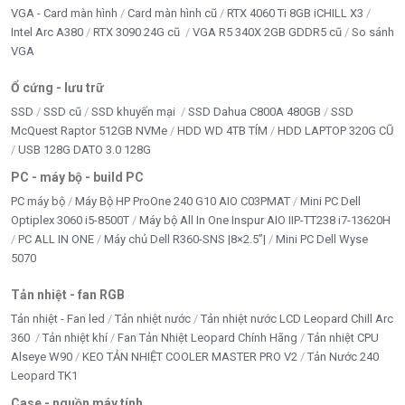
VGA - Card màn hình
Card màn hình cũ
RTX 4060 Ti 8GB iCHILL X3
Intel Arc A380
RTX 3090 24G cũ
VGA R5 340X 2GB GDDR5 cũ
So sánh
VGA
Ổ cứng - lưu trữ
SSD
SSD cũ
SSD khuyến mại
SSD Dahua C800A 480GB
SSD
McQuest Raptor 512GB NVMe
HDD WD 4TB TÍM
HDD LAPTOP 320G CŨ
USB 128G DATO 3.0 128G
PC - máy bộ - build PC
PC máy bộ
Máy Bộ HP ProOne 240 G10 AIO C03PMAT
Mini PC Dell
Optiplex 3060 i5-8500T
Máy bộ All In One Inspur AIO IIP-TT238 i7-13620H
PC ALL IN ONE
Máy chủ Dell R360-SNS |8×2.5”|
Mini PC Dell Wyse
5070
Tản nhiệt - fan RGB
Tản nhiệt - Fan led
Tản nhiệt nước
Tản nhiệt nước LCD Leopard Chill Arc
360
Tản nhiệt khí
Fan Tản Nhiệt Leopard Chính Hãng
Tản nhiệt CPU
Alseye W90
KEO TẢN NHIỆT COOLER MASTER PRO V2
Tản Nước 240
Leopard TK1
Case - nguồn máy tính