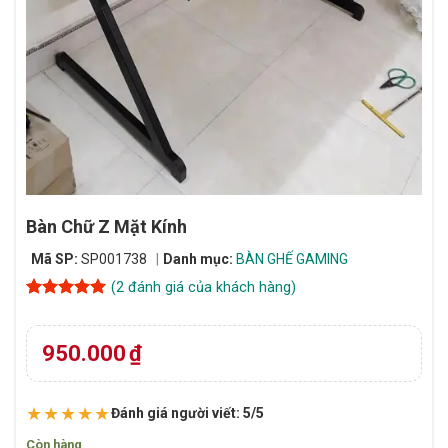
Bàn Chữ Z Mặt Kính
Mã SP:
SP001738
Danh mục:
BÀN GHẾ GAMING
(
2
đánh giá của khách hàng)
5
2
trên 5
dựa trên
đánh giá
950.000
₫
★★★★★
Đánh giá người viết: 5/5
Còn hàng