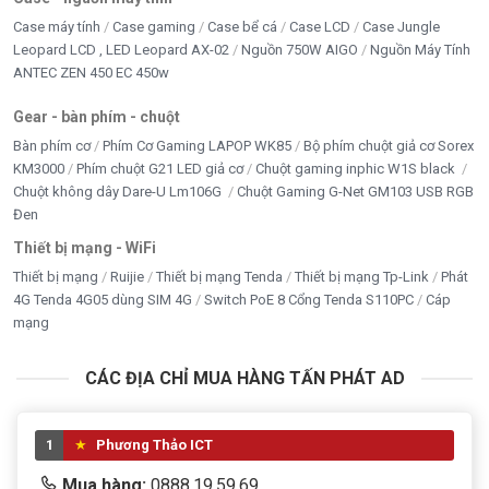
Case máy tính
Case gaming
Case bể cá
Case LCD
Case Jungle
Leopard LCD , LED Leopard AX-02
Nguồn 750W AIGO
Nguồn Máy Tính
ANTEC ZEN 450 EC 450w
Gear - bàn phím - chuột
Bàn phím cơ
Phím Cơ Gaming LAPOP WK85
Bộ phím chuột giả cơ Sorex
KM3000
Phím chuột G21 LED giả cơ
Chuột gaming inphic W1S black
Chuột không dây Dare-U Lm106G
Chuột Gaming G-Net GM103 USB RGB
Đen
Thiết bị mạng - WiFi
Thiết bị mạng
Ruijie
Thiết bị mạng Tenda
Thiết bị mạng Tp-Link
Phát
4G Tenda 4G05 dùng SIM 4G
Switch PoE 8 Cổng Tenda S110PC
Cáp
mạng
CÁC ĐỊA CHỈ MUA HÀNG TẤN PHÁT AD
1
Phương Thảo ICT
Mua hàng:
0888.19.59.69