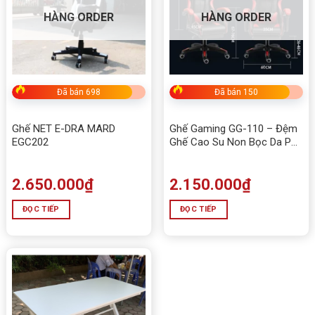
HÀNG ORDER
HÀNG ORDER
Đã bán 698
Đã bán 150
Ghế NET E-DRA MARD
Ghế Gaming GG-110 – Đệm
EGC202
Ghế Cao Su Non Bọc Da PU
Cao Cấp – Đủ Màu – Không
Có Gác Chân
2.650.000
₫
2.150.000
₫
ĐỌC TIẾP
ĐỌC TIẾP