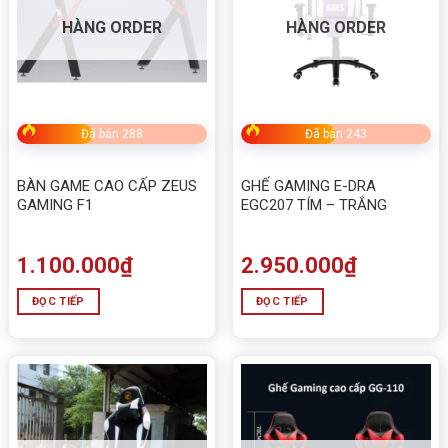
HÀNG ORDER
HÀNG ORDER
Đã bán 288
Đã bán 243
BÀN GAME CAO CẤP ZEUS
GHẾ GAMING E-DRA
GAMING F1
EGC207 TÍM – TRẮNG
1.100.000
₫
2.950.000
₫
ĐỌC TIẾP
ĐỌC TIẾP