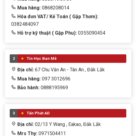
Mua hàng:
0868208014
Hóa đơn VAT/ Kế Toán ( Gặp Thơm):
0382484097
Hỗ trợ kỹ thuật ( Gặp Phu):
0355090454
2
Tin Học Ban Mê
Địa chỉ:
67 Chu Văn An - Tân An , Đắk Lắk
Mua hàng:
097 3012696
Bảo hành:
0888195969
3
Tấn Phát AD
Địa chỉ:
02/13 Y Wang , Eakao, Đắk Lắk
Mrs Thy:
0971504411