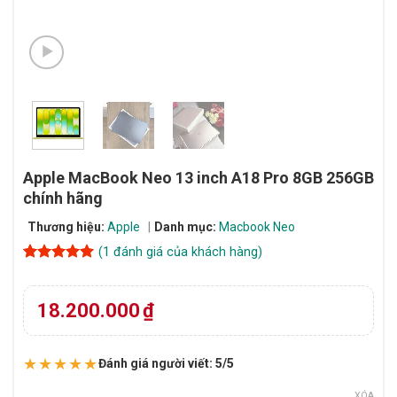
Apple MacBook Neo 13 inch A18 Pro 8GB 256GB
chính hãng
Thương hiệu:
Apple
Danh mục:
Macbook Neo
(
1
đánh giá của khách hàng)
5
1
trên 5
dựa trên
đánh giá
18.200.000
₫
★★★★★
Đánh giá người viết: 5/5
XÓA