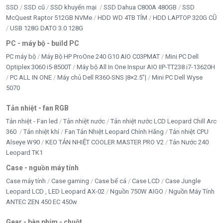
SSD
SSD cũ
SSD khuyến mại
SSD Dahua C800A 480GB
SSD
dùng các công cụ AI cá nhân.
McQuest Raptor 512GB NVMe
HDD WD 4TB TÍM
HDD LAPTOP 320G CŨ
Điểm đáng chú ý của dòng chip này là khả năng tiết
USB 128G DATO 3.0 128G
kiệm điện, vận hành mượt và tối ưu tốt trong hệ điều
PC - máy bộ - build PC
hành macOS.
PC máy bộ
Máy Bộ HP ProOne 240 G10 AIO C03PMAT
Mini PC Dell
Optiplex 3060 i5-8500T
Máy bộ All In One Inspur AIO IIP-TT238 i7-13620H
Với người dùng phổ thông, MacBook Neo 256GB
PC ALL IN ONE
Máy chủ Dell R360-SNS |8×2.5”|
Mini PC Dell Wyse
không cần phải là máy mạnh nhất, nhưng cần chạy ổn
5070
định, mở ứng dụng nhanh, pin tốt và ít gây phiền trong
quá trình học tập, làm việc.
Tản nhiệt - fan RGB
Đây chính là nhóm nhu cầu mà MacBook Neo hướng
Tản nhiệt - Fan led
Tản nhiệt nước
Tản nhiệt nước LCD Leopard Chill Arc
đến.
360
Tản nhiệt khí
Fan Tản Nhiệt Leopard Chính Hãng
Tản nhiệt CPU
Alseye W90
KEO TẢN NHIỆT COOLER MASTER PRO V2
Tản Nước 240
RAM 8GB và SSD 256GB có đủ dùng
Leopard TK1
không?
Case - nguồn máy tính
Case máy tính
Case gaming
Case bể cá
Case LCD
Case Jungle
Với học tập, văn phòng, duyệt web, email, họp online,
Leopard LCD , LED Leopard AX-02
Nguồn 750W AIGO
Nguồn Máy Tính
làm slide, dùng Canva, Google Docs, Word, Excel và
ANTEC ZEN 450 EC 450w
lưu tài liệu cơ bản,
RAM 8GB
và SSD 256GB
có thể
đáp ứng tốt nếu người dùng quản lý dữ liệu hợp lý.
Gear - bàn phím - chuột