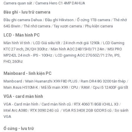
Camera quan sát
Camera Hero C1 4MP DAHUA
có
Nếu anh thường xuyên làm việc ngoài văn phòng, cần
thể
Đầu ghi - lưu trữ camera
máy nhẹ, pin tốt và đồng bộ tốt với iPhone, MacBook
được
Đầu ghi camera Dahua
Đầu ghi Hikvison
Ổ cứng 1TB camera
Thẻ nhớ
chọn
Neo là lựa chọn dễ dùng trong tầm giá.
64G Biwin
Thẻ nhớ camera
Tay vươn camera
Phụ kiện camera
trên
LCD - Màn hình PC
trang
Người dùng iPhone muốn bước vào hệ sinh thái
sản
Màn hình Vi tính
LCD Giá siêu tốt
24 inch mới giá 1290k
LCD Gaming
Apple
phẩm
KTC 27 inch, 2K/QH 300hz
Màn hình AOC 24B15H3/71 24in
MSI PRO
Một điểm mạnh của MacBook Neo là khả năng kết
MP242L 24 inch - IPS - 100Hz
LCD gaming AOC 27G50Z/71 27in, IPS,
FHD, 260hz
hợp với iPhone, iPad và iCloud.
Người dùng có thể chia sẻ file nhanh bằng AirDrop,
Mainboard - linh kiện PC
đồng bộ ghi chú, ảnh, tin nhắn, lịch, email và tiếp tục
Mainboard
Main Huananzhi X99 F8D PLUS
Ram DR4 8G 3200 tản thép
công việc giữa iPhone và MacBook thuận tiện hơn.
Main Asus H510M-K
Mã lỗi main X99
CPU
RAM
Cpu i5 12400F giá tốt
VGA - card màn hình
Chip Apple A18 Pro có đủ mạnh cho nhu
cầu hằng ngày không?
VGA - Card màn hình
Card màn hình cũ
RTX 4060 Ti 8GB iCHILL X3
Intel Arc A380
RTX 3090 24G cũ
VGA R5 340X 2GB GDDR5 cũ
So sánh
Apple A18 Pro trên MacBook Neo được thiết kế để xử
VGA
lý tốt các tác vụ phổ thông như duyệt web, tạo tài liệu,
Ổ cứng - lưu trữ
xem video, chỉnh sửa ảnh nhẹ, làm slide, học online và