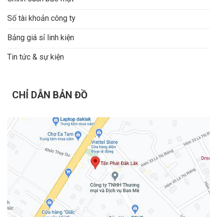
Giao hàng toàn quốc:
phù hợp khách hàng ở xa cần
Số tài khoản công ty
tư vấn online trước khi đặt mua.
Bảng giá sỉ linh kiện
Tin tức & sự kiện
CHỈ DẪN BẢN ĐỒ
Phụ kiện nên mua kèm MacBook Neo
256GB
Hub USB-C:
cần thiết nếu anh muốn kết nối USB-A,