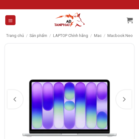
Skip
to
content
Trang chủ
/
Sản phẩm
/
LAPTOP Chính hãng
/
Mac
/
Macbook Neo