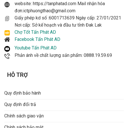
website: https://tanphatad.com Mail nhận hóa
ở Buôn Ma Thuột, Đắk Lắk
đơn:ictphuongthao@gmail.com
Tấn Phát AD cung cấp MacBook Neo 256GB cho
Giấy phép kd số :6001713639 Ngày cấp: 27/01/2021
khách hàng tại Buôn Ma Thuột, Đắk Lắk và hỗ trợ tư
Nơi cấp: Sở kế hoạch và đầu tư tỉnh Đak Lak
vấn online cho khách hàng toàn quốc.
Chợ Tốt Tấn Phát AD
Khi mua tại shop, khách hàng được tư vấn chọn màu,
Facebook Tấn Phát AD
chọn phiên bản, phụ kiện đi kèm, cách dùng macOS cơ
Youtube Tấn Phát AD
bản và phương án lưu trữ phù hợp với nhu cầu.
Phản ánh về chất lượng sản phẩm: 0888.19.59.69
Tư vấn đúng nhu cầu:
học tập, văn phòng, làm việc
online, dùng iPhone, lưu trữ cloud.
HỖ TRỢ
Hỗ trợ chọn màu:
Vàng Citrus, Bạc Silver, Xanh Đen
Indigo, Hồng Phớt Blush tùy hàng còn sẵn.
Quy định bảo hành
Hỗ trợ phụ kiện:
túi chống sốc, hub USB-C, chuột
Quy định đổi trả
không dây, màn hình rời, ổ cứng ngoài.
Chính sách giao vận
Hỗ trợ khách tại Đắk Lắk:
tư vấn trực tiếp cho khách
ở Buôn Ma Thuột và khu vực lân cận.
Chính sách bảo mật