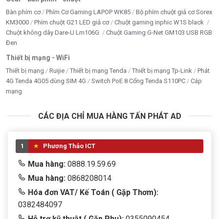
Bàn phím cơ
Phím Cơ Gaming LAPOP WK85
Bộ phím chuột giả cơ Sorex
Bản 256GB phù hợp nhất với người dùng có thói quen
KM3000
Phím chuột G21 LED giả cơ
Chuột gaming inphic W1S black
lưu tài liệu trên iCloud, Google Drive, OneDrive hoặc ổ
Chuột không dây Dare-U Lm106G
Chuột Gaming G-Net GM103 USB RGB
Đen
cứng ngoài.
Nếu anh lưu nhiều ảnh, video, file thiết kế, dữ liệu
Thiết bị mạng - WiFi
offline hoặc muốn cài nhiều ứng dụng lâu dài, nên cân
Thiết bị mạng
Ruijie
Thiết bị mạng Tenda
Thiết bị mạng Tp-Link
Phát
nhắc bản
4G Tenda 4G05 dùng SIM 4G
Switch PoE 8 Cổng Tenda S110PC
Cáp
mạng
MacBook Neo 512GB Touch ID Cảm ứng
.
MacBook Neo 256GB có Touch ID không?
CÁC ĐỊA CHỈ MUA HÀNG TẤN PHÁT AD
Với nhóm sản phẩm MacBook Neo, bản 256GB
thường là phiên bản tối ưu chi phí và không phải bản
1
Phương Thảo ICT
tập trung vào Touch ID.
Mua hàng:
0888.19.59.69
Nếu anh cần mở khóa bằng vân tay, xác nhận nhanh và
Mua hàng:
0868208014
muốn dung lượng lưu trữ rộng hơn, nên tham khảo bản
Hóa đơn VAT/ Kế Toán ( Gặp Thơm):
512GB Touch ID.
0382484097
Với người chỉ cần laptop để học tập, làm văn phòng,
Hỗ trợ kỹ thuật ( Gặp Phu):
0355090454