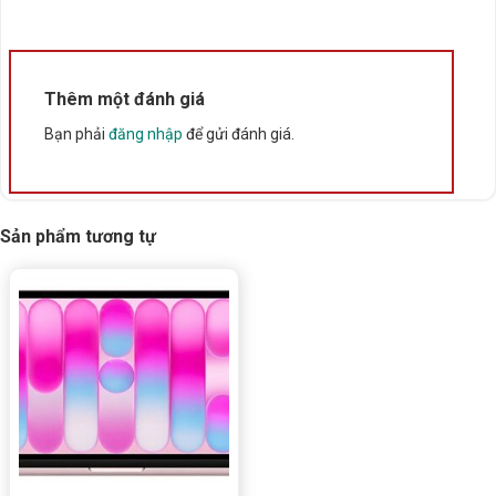
Sạc:
USB-C 20W
Model:
A3403
Nhu cầu phù hợp:
học tập, văn phòng, làm việc online,
Thêm một đánh giá
giải trí nhẹ, dùng hệ sinh thái Apple
Bạn phải
đăng nhập
để gửi đánh giá.
Sản phẩm tương tự