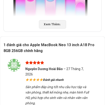
Xem Thêm
↓
Thông số nổi bật của MacBook Neo
1 đánh giá cho
Apple MacBook Neo 13 inch A18 Pro
256GB
8GB 256GB chính hãng
Chip xử lý:
Apple A18 Pro
CPU:
6 lõi
Được xếp
Nguyễn Dương Hoài Bão
–
27 Tháng 7,
hạng
5
5
GPU:
5 lõi
2026
sao
★★★★★
Đánh giá nhanh
RAM:
8GB bộ nhớ thống nhất
Sản phẩm đáp ứng tốt nhu cầu học tập và
Ổ cứng:
SSD 256GB
văn phòng, thiết kế mỏng nhẹ, màn hình Full
Màn hình:
13 inch
HD, phù hợp cho sinh viên và nhân viên văn
phòng.