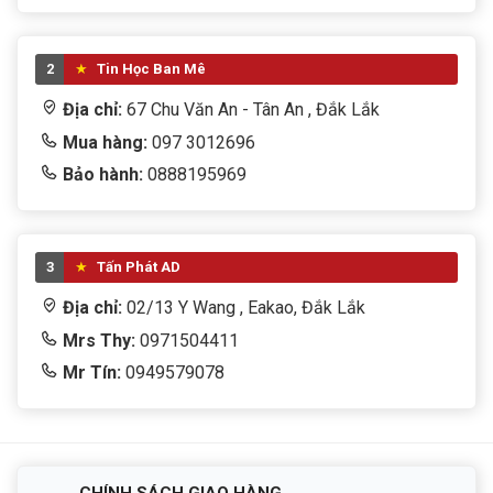
2
Tin Học Ban Mê
Địa chỉ:
67 Chu Văn An - Tân An , Đắk Lắk
Mua hàng:
097 3012696
Bảo hành:
0888195969
3
Tấn Phát AD
Địa chỉ:
02/13 Y Wang , Eakao, Đắk Lắk
Mrs Thy:
0971504411
Mr Tín:
0949579078