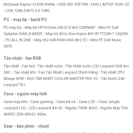
McQuest Raptor 512GB NVMe
HDD WD 4TB TÍM
HDD LAPTOP 320G CŨ
USB 128G DATO 3.0 128G
5/5 - (9 bình chọn)
PC - máy bộ - build PC
Bấm 5 sao để ủng hộ shop
PC máy bộ
Máy Bộ HP ProOne 240 G10 AIO C03PMAT
Mini PC Dell
Optiplex 3060 i5-8500T
Máy bộ All In One Inspur AIO IIP-TT238 i7-13620H
PC ALL IN ONE
Máy chủ Dell R360-SNS |8×2.5”|
Mini PC Dell Wyse
Thông số kỹ thuật
5070
Tản nhiệt - fan RGB
Thông số
Chi tiết
Tản nhiệt - Fan led
Tản nhiệt nước
Tản nhiệt nước LCD Leopard Chill Arc
360
Tản nhiệt khí
Fan Tản Nhiệt Leopard Chính Hãng
Tản nhiệt CPU
Dòng máy
All In One (AIO)
Alseye W90
KEO TẢN NHIỆT COOLER MASTER PRO V2
Tản Nước 240
Leopard TK1
Màn hình
23.8 inch, góc nhìn rộng
Case - nguồn máy tính
Case máy tính
Case gaming
Case bể cá
Case LCD
Case Jungle
Độ phân giải
Full HD 1920 × 1080
Leopard LCD , LED Leopard AX-02
Nguồn 750W AIGO
Nguồn Máy Tính
ANTEC ZEN 450 EC 450w
CPU
Intel Core i5-1235U
Gear - bàn phím - chuột