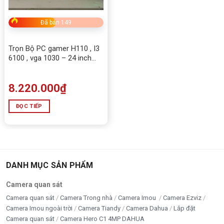
Ưu tiên
LAN Gigabit
để có tốc độ ổn định
Đã bán 149
Hoặc kết nối
WiFi băng tần kép
nếu không tiện đi dây
Trọn Bộ PC gamer H110 , I3
Bước 4: Khởi động & thiết lập
6100 , vga 1030 – 24 inch
DELL
Nhấn nút nguồn
8.220.000
₫
Thiết lập Windows, tài khoản, ngôn ngữ
ĐỌC TIẾP
Bước 5: Sử dụng sạc không dây
Đặt điện thoại hỗ trợ sạc không dây lên chân đế
Kiểm tra biểu tượng sạc để đảm bảo hoạt động , tham
DANH MỤC SẢN PHẨM
khảo thêm phiên bản i7 :
Máy bộ All In One Inspur AIO
IIP-TT238 i7-13620H/16GB/512GB
Camera quan sát
Camera quan sát
Camera Trong nhà
Camera Imou
Camera Ezviz
Hỏi đáp nhanh về All In One Inspur AIO IIP-
Camera Imou ngoài trời
Camera Tiandy
Camera Dahua
Lắp đặt
Camera quan sát
Camera Hero C1 4MP DAHUA
UT238 i5