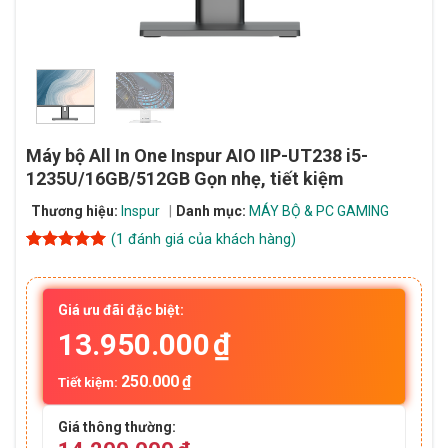
Máy bộ All In One Inspur AIO IIP-UT238 i5-
1235U/16GB/512GB Gọn nhẹ, tiết kiệm
Thương hiệu:
Inspur
Danh mục:
MÁY BỘ & PC GAMING
(
1
đánh giá của khách hàng)
5
1
trên 5
dựa trên
đánh giá
Giá ưu đãi đặc biệt:
13.950.000
₫
250.000
₫
Tiết kiệm:
Giá thông thường: