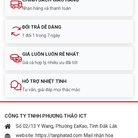
CHÍNH SÁCH GIAO HÀNG
Nhận hàng và thanh toán
ĐỔI TRẢ DỄ DÀNG
1 đổi 1 trong 7 ngày
GIÁ LUÔN LUÔN RẺ NHẤT
Giá cả hợp lý, nhiều ưu đãi tốt
HỖ TRỢ NHIỆT TÌNH
Tư vấn, giải đáp mọi thắc mắc
CÔNG TY TNHH PHƯƠNG THẢO ICT
Số 02/13 Y Wang, Phường EaKao, Tỉnh Đắk Lắk
website: https://tanphatad.com Mail nhận hóa