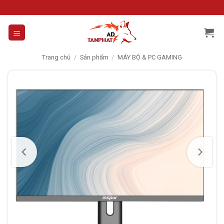
Skip
to
content
Trang chủ
/
Sản phẩm
/
MÁY BỘ & PC GAMING