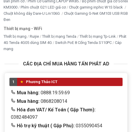
Chipset
Bàn phím cơ
Phím Cơ Gaming LAPOP WK85
Bộ phím chuột giả cơ Sorex
H610
KM3000
Phím chuột G21 LED giả cơ
Chuột gaming inphic W1S black
Chuột không dây Dare-U Lm106G
Chuột Gaming G-Net GM103 USB RGB
RAM
16GB
Đen
Ổ cứng
Thiết bị mạng - WiFi
SSD 512GB
Thiết bị mạng
Ruijie
Thiết bị mạng Tenda
Thiết bị mạng Tp-Link
Phát
Card mạng
4G Tenda 4G05 dùng SIM 4G
Switch PoE 8 Cổng Tenda S110PC
Cáp
LAN Gigabit + WiFi băng tần kép
mạng
Bluetooth
Bluetooth 4.2
CÁC ĐỊA CHỈ MUA HÀNG TẤN PHÁT AD
Âm thanh
Loa stereo kép tích hợp
1
Phương Thảo ICT
Tính năng khác
Chân đế cố định + sạc không dây
Mua hàng:
0888.19.59.69
Xuất xứ
Trung Quốc
Mua hàng:
0868208014
Hóa đơn VAT/ Kế Toán ( Gặp Thơm):
0382484097
Hỗ trợ kỹ thuật ( Gặp Phu):
0355090454