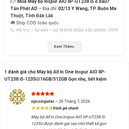
👉
Mua Máy bộ Inspur AIO IIP-UT238 i5 ở đâu?
Tấn Phát AD
– Địa chỉ:
02/13 Y Wang, TP. Buôn Ma
Thuột, Tỉnh Đắk Lắk
🚚
Ship COD toàn quốc
📞
Hỗ trợ – tư vấn – xử lý khó khăn sản phẩm:
0888
195 969
Xem Thêm
↓
Thông số All In One Inspur AIO IIP-UT238
i5
1 đánh giá cho
Máy bộ All In One Inspur AIO IIP-
THÔNG SỐ
CHI TIẾT
UT238 i5-1235U/16GB/512GB Gọn nhẹ, tiết kiệm
Dòng máy
All In One (AIO)
Màn hình
23.8 inch, góc nhìn rộng
Độ phân giải
Full HD 1920 × 1080
Được xếp
npcomputer
–
26 Tháng 7, 2026
hạng
5
5
★★★★★
Đánh giá nhanh
CPU
Intel Core i5-1235U
sao
Máy bộ All In One Inspur AIO IIP-UT238 i5-
Chipset
H610
1235U được đánh giá cao nhờ thiết kế gọn
RAM
16GB