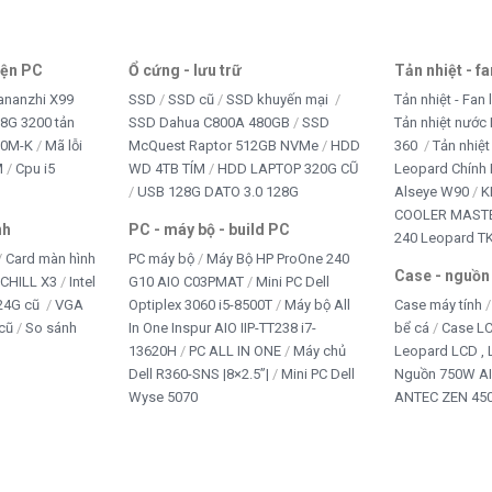
iện PC
Ổ cứng - lưu trữ
Tản nhiệt - f
ananzhi X99
SSD
SSD cũ
SSD khuyến mại
Tản nhiệt - Fan 
8G 3200 tản
SSD Dahua C800A 480GB
SSD
Tản nhiệt nước 
10M-K
Mã lỗi
McQuest Raptor 512GB NVMe
HDD
360
Tản nhiệt
M
Cpu i5
WD 4TB TÍM
HDD LAPTOP 320G CŨ
Leopard Chính
USB 128G DATO 3.0 128G
Alseye W90
K
COOLER MASTE
nh
PC - máy bộ - build PC
240 Leopard T
Card màn hình
PC máy bộ
Máy Bộ HP ProOne 240
Case - nguồn
iCHILL X3
Intel
G10 AIO C03PMAT
Mini PC Dell
24G cũ
VGA
Optiplex 3060 i5-8500T
Máy bộ All
Case máy tính
cũ
So sánh
In One Inspur AIO IIP-TT238 i7-
bể cá
Case L
13620H
PC ALL IN ONE
Máy chủ
Leopard LCD ,
Dell R360-SNS |8×2.5”|
Mini PC Dell
Nguồn 750W A
Wyse 5070
ANTEC ZEN 450