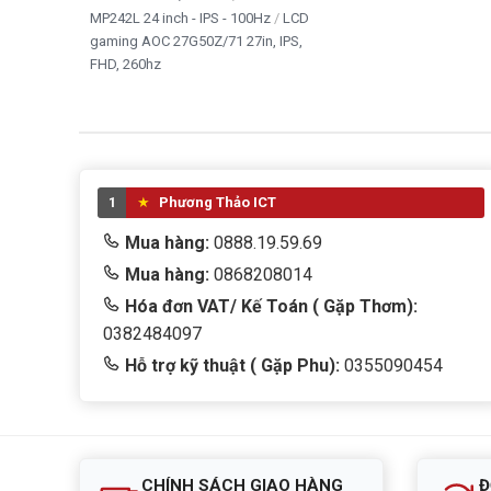
MP242L 24 inch - IPS - 100Hz
LCD
gaming AOC 27G50Z/71 27in, IPS,
FHD, 260hz
1
Phương Thảo ICT
Mua hàng:
0888.19.59.69
Mua hàng:
0868208014
Hóa đơn VAT/ Kế Toán ( Gặp Thơm):
0382484097
Hỗ trợ kỹ thuật ( Gặp Phu):
0355090454
CHÍNH SÁCH GIAO HÀNG
Đ