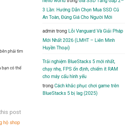
hello world
trong
Giá SSD Tăng Gấp 2–
3 Lần: Hướng Dẫn Chọn Mua SSD Cũ
An Toàn, Đúng Giá Cho Người Mới
admin
trong
Lỗi Vanguard Và Giải Pháp
Mới Nhất 2026 (LMHT – Liên Minh
Huyền Thoại)
bên phải tìm
Trải nghiệm BlueStacks 5 mới nhất,
 bạn có thể
chạy nhẹ, FPS ổn định, chiếm ít RAM
cho máy cấu hình yếu
trong
Cách khắc phục chơi game trên
BlueStacks 5 bị lag (2025)
this post
g hộ shop