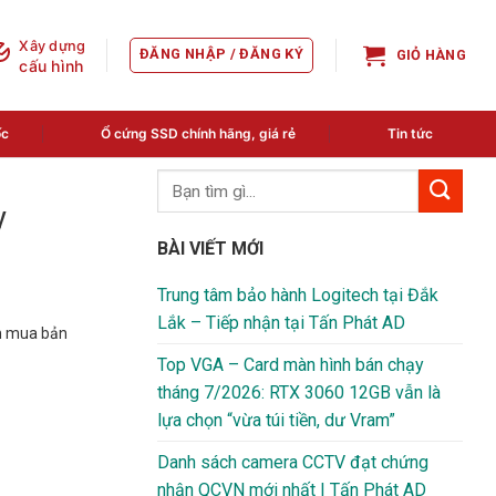
Xây dựng
ĐĂNG NHẬP / ĐĂNG KÝ
GIỎ HÀNG
cấu hình
ốc
Ổ cứng SSD chính hãng, giá rẻ
Tin tức
y
BÀI VIẾT MỚI
Trung tâm bảo hành Logitech tại Đắk
Lắk – Tiếp nhận tại Tấn Phát AD
ền mua bản
Top VGA – Card màn hình bán chạy
tháng 7/2026: RTX 3060 12GB vẫn là
lựa chọn “vừa túi tiền, dư Vram”
Danh sách camera CCTV đạt chứng
nhận QCVN mới nhất | Tấn Phát AD