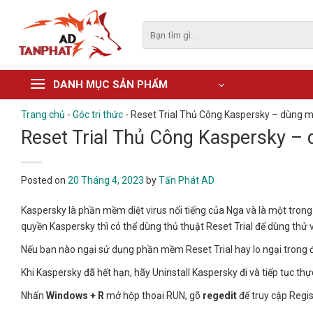
Skip
to
Tìm
kiếm:
content
DANH MỤC SẢN PHẨM
Trang chủ
-
Góc tri thức
-
Reset Trial Thủ Công Kaspersky – dùng mi
Reset Trial Thủ Công Kaspersky – 
Posted on
20 Tháng 4, 2023
by
Tấn Phát AD
Kaspersky là phần mềm diệt virus nổi tiếng của Nga và là một tro
quyền Kaspersky thì có thể dùng thủ thuật Reset Trial để dùng thử 
Nếu bạn nào ngại sử dụng phần mềm Reset Trial hay lo ngại trong đ
Khi Kaspersky đã hết hạn, hãy Uninstall Kaspersky đi và tiếp tục thự
Nhấn
Windows + R
mở hộp thoại RUN, gõ
regedit
để truy cập Regis