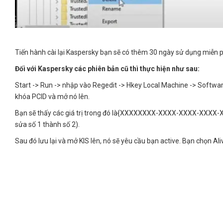
Tiến hành cài lại Kaspersky bạn sẽ có thêm 30 ngày sử dụng miễn phí
Đối với Kaspersky các phiên bản cũ thì thực hiện như sau:
Start -> Run -> nhập vào Regedit -> Hkey Local Machine -> Softw
khóa PCID và mở nó lên.
Bạn sẽ thấy các giá trị trong đó là{XXXXXXXX-XXXX-XXXX-XXXX-XXXX
sửa số 1 thành số 2).
Sau đó lưu lại và mở KIS lên, nó sẽ yêu cầu bạn active. Bạn chọn Al