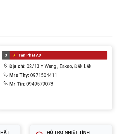
3
Tấn Phát AD
Địa chỉ:
02/13 Y Wang , Eakao, Đắk Lắk
Mrs Thy:
0971504411
Mr Tín:
0949579078
NHẤT
HỖ TRỢ NHIỆT TÌNH