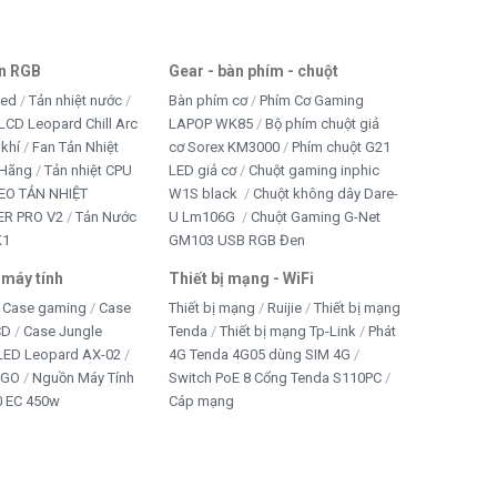
an RGB
Gear - bàn phím - chuột
led
Tản nhiệt nước
Bàn phím cơ
Phím Cơ Gaming
LCD Leopard Chill Arc
LAPOP WK85
Bộ phím chuột giả
 khí
Fan Tản Nhiệt
cơ Sorex KM3000
Phím chuột G21
 Hãng
Tản nhiệt CPU
LED giả cơ
Chuột gaming inphic
EO TẢN NHIỆT
W1S black
Chuột không dây Dare-
R PRO V2
Tản Nước
U Lm106G
Chuột Gaming G-Net
K1
GM103 USB RGB Đen
 máy tính
Thiết bị mạng - WiFi
Case gaming
Case
Thiết bị mạng
Ruijie
Thiết bị mạng
CD
Case Jungle
Tenda
Thiết bị mạng Tp-Link
Phát
 LED Leopard AX-02
4G Tenda 4G05 dùng SIM 4G
IGO
Nguồn Máy Tính
Switch PoE 8 Cổng Tenda S110PC
 EC 450w
Cáp mạng