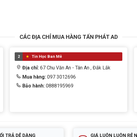
CÁC ĐỊA CHỈ MUA HÀNG TẤN PHÁT AD
2
Tin Học Ban Mê
Địa chỉ:
67 Chu Văn An - Tân An , Đắk Lắk
Mua hàng:
097 3012696
Bảo hành:
0888195969
ỔI TRẢ DỄ DÀNG
GIÁ LUÔN LUÔN RẺ 