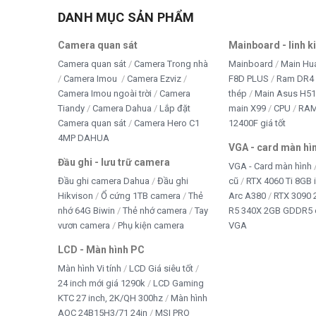
DANH MỤC SẢN PHẨM
Camera quan sát
Mainboard - linh k
Camera quan sát
Camera Trong nhà
Mainboard
Main Hu
Camera Imou
Camera Ezviz
F8D PLUS
Ram DR4 
Camera Imou ngoài trời
Camera
thép
Main Asus H5
Tiandy
Camera Dahua
Lắp đặt
main X99
CPU
RA
Camera quan sát
Camera Hero C1
12400F giá tốt
4MP DAHUA
VGA - card màn hì
Đầu ghi - lưu trữ camera
VGA - Card màn hình
Đầu ghi camera Dahua
Đầu ghi
cũ
RTX 4060 Ti 8GB 
Hikvison
Ổ cứng 1TB camera
Thẻ
Arc A380
RTX 3090 
nhớ 64G Biwin
Thẻ nhớ camera
Tay
R5 340X 2GB GDDR5 
vươn camera
Phụ kiện camera
VGA
LCD - Màn hình PC
Màn hình Vi tính
LCD Giá siêu tốt
24 inch mới giá 1290k
LCD Gaming
KTC 27 inch, 2K/QH 300hz
Màn hình
AOC 24B15H3/71 24in
MSI PRO