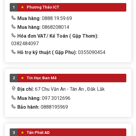
1
Phương Thảo ICT
Mua hàng:
0888.19.59.69
Mua hàng:
0868208014
Hóa đơn VAT/ Kế Toán ( Gặp Thơm):
0382484097
Hỗ trợ kỹ thuật ( Gặp Phu):
0355090454
2
Tin Học Ban Mê
Địa chỉ:
67 Chu Văn An - Tân An , Đắk Lắk
Mua hàng:
097 3012696
Bảo hành:
0888195969
3
Tấn Phát AD