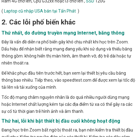
Ram 4G chở lên, Cpu G32xx hoặc i3 chở lên ,
SSD
120G
(
Laptop cũ nhập USA bán tại Tấn Phát
)
2. Các lỗi phố biến khác
Thứ nhất, do đường truyền mạng Internet, băng thông
Đây là vấn đề diễn ra phổ biến gây khó chịu nhất khi học trên Zoom.
Dấu hiệu để nhận biết rằng mạng đang yếu khi sử dụng và thiếu băng
thông gồm: không hiển thị màn hình, âm thanh vỡ, độ trễ dài hoặc tự
nhiên thoát ra.
Để khắc phục đầu tiên trước hết, bạn xem lại thiết bị yêu cầu băng
thông bao nhiêu. Tiếp theo, vào speedtest.com để được xem lại tốc độ
tải lên và tải xuống của mình.
Tốc độ mạng châm nguyên nhân là do quá nhiều người dùng mạng
hoặc Internet chất lượng kém tại các địa điểm từ xa có thể gây ra các
sự cố từ thời gian trễ hình ảnh và âm thanh.
Thứ hai, lỗi khi bật thiết bị đầu cuối không hoạt động
Đang học trên Zoom bất ngờ bị thoát ra, bạn nên kiểm tra thiết bị đầu
cuối như: Kiểm tra nguồn điện của các thiết bị; Kiểm tra các dây cắm