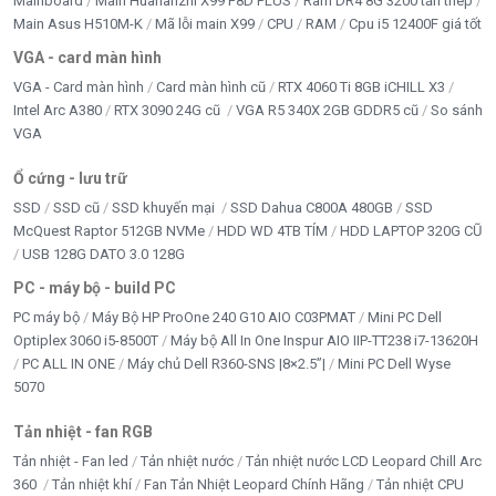
Mainboard
Main Huananzhi X99 F8D PLUS
Ram DR4 8G 3200 tản thép
Main Asus H510M-K
Mã lỗi main X99
CPU
RAM
Cpu i5 12400F giá tốt
VGA - card màn hình
VGA - Card màn hình
Card màn hình cũ
RTX 4060 Ti 8GB iCHILL X3
Intel Arc A380
RTX 3090 24G cũ
VGA R5 340X 2GB GDDR5 cũ
So sánh
VGA
Ổ cứng - lưu trữ
SSD
SSD cũ
SSD khuyến mại
SSD Dahua C800A 480GB
SSD
McQuest Raptor 512GB NVMe
HDD WD 4TB TÍM
HDD LAPTOP 320G CŨ
USB 128G DATO 3.0 128G
PC - máy bộ - build PC
PC máy bộ
Máy Bộ HP ProOne 240 G10 AIO C03PMAT
Mini PC Dell
Optiplex 3060 i5-8500T
Máy bộ All In One Inspur AIO IIP-TT238 i7-13620H
PC ALL IN ONE
Máy chủ Dell R360-SNS |8×2.5”|
Mini PC Dell Wyse
5070
Tản nhiệt - fan RGB
Tản nhiệt - Fan led
Tản nhiệt nước
Tản nhiệt nước LCD Leopard Chill Arc
360
Tản nhiệt khí
Fan Tản Nhiệt Leopard Chính Hãng
Tản nhiệt CPU