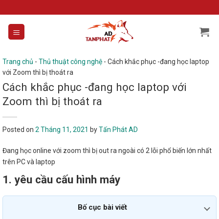
Skip
to
content
Trang chủ
-
Thủ thuật công nghệ
-
Cách khắc phục -đang học laptop
với Zoom thì bị thoát ra
Cách khắc phục -đang học laptop với
Zoom thì bị thoát ra
Posted on
2 Tháng 11, 2021
by
Tấn Phát AD
Đang học online với zoom thì bị out ra ngoài có 2 lỗi phổ biến lớn nhất
trên PC và laptop
1. yêu cầu cấu hình máy
Bố cục bài viết