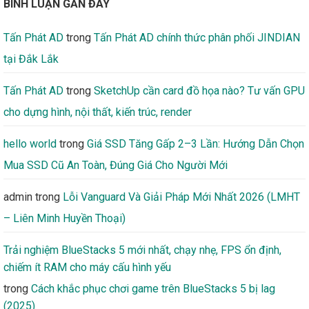
BÌNH LUẬN GẦN ĐÂY
Tấn Phát AD
trong
Tấn Phát AD chính thức phân phối JINDIAN
tại Đắk Lắk
Tấn Phát AD
trong
SketchUp cần card đồ họa nào? Tư vấn GPU
cho dựng hình, nội thất, kiến trúc, render
hello world
trong
Giá SSD Tăng Gấp 2–3 Lần: Hướng Dẫn Chọn
Mua SSD Cũ An Toàn, Đúng Giá Cho Người Mới
admin
trong
Lỗi Vanguard Và Giải Pháp Mới Nhất 2026 (LMHT
– Liên Minh Huyền Thoại)
Trải nghiệm BlueStacks 5 mới nhất, chạy nhẹ, FPS ổn định,
chiếm ít RAM cho máy cấu hình yếu
trong
Cách khắc phục chơi game trên BlueStacks 5 bị lag
(2025)