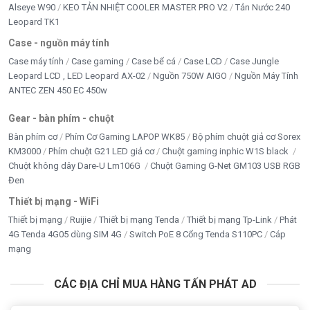
Alseye W90
KEO TẢN NHIỆT COOLER MASTER PRO V2
Tản Nước 240
Leopard TK1
Case - nguồn máy tính
Case máy tính
Case gaming
Case bể cá
Case LCD
Case Jungle
Leopard LCD , LED Leopard AX-02
Nguồn 750W AIGO
Nguồn Máy Tính
ANTEC ZEN 450 EC 450w
Gear - bàn phím - chuột
Bàn phím cơ
Phím Cơ Gaming LAPOP WK85
Bộ phím chuột giả cơ Sorex
KM3000
Phím chuột G21 LED giả cơ
Chuột gaming inphic W1S black
Chuột không dây Dare-U Lm106G
Chuột Gaming G-Net GM103 USB RGB
Đen
Thiết bị mạng - WiFi
Thiết bị mạng
Ruijie
Thiết bị mạng Tenda
Thiết bị mạng Tp-Link
Phát
4G Tenda 4G05 dùng SIM 4G
Switch PoE 8 Cổng Tenda S110PC
Cáp
mạng
CÁC ĐỊA CHỈ MUA HÀNG TẤN PHÁT AD