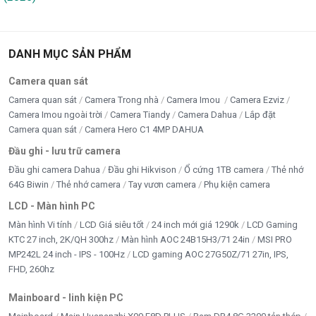
DANH MỤC SẢN PHẨM
Camera quan sát
Camera quan sát
Camera Trong nhà
Camera Imou
Camera Ezviz
Camera Imou ngoài trời
Camera Tiandy
Camera Dahua
Lắp đặt
Camera quan sát
Camera Hero C1 4MP DAHUA
Đầu ghi - lưu trữ camera
Đầu ghi camera Dahua
Đầu ghi Hikvison
Ổ cứng 1TB camera
Thẻ nhớ
64G Biwin
Thẻ nhớ camera
Tay vươn camera
Phụ kiện camera
LCD - Màn hình PC
Màn hình Vi tính
LCD Giá siêu tốt
24 inch mới giá 1290k
LCD Gaming
KTC 27 inch, 2K/QH 300hz
Màn hình AOC 24B15H3/71 24in
MSI PRO
MP242L 24 inch - IPS - 100Hz
LCD gaming AOC 27G50Z/71 27in, IPS,
FHD, 260hz
Mainboard - linh kiện PC