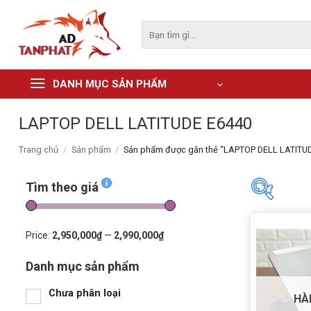
Skip
to
Tìm
kiếm:
content
DANH MỤC SẢN PHẨM
LAPTOP DELL LATITUDE E6440
Trang chủ
/
Sản phẩm
/
Sản phẩm được gắn thẻ “LAPTOP DELL LATITU
Tìm theo giá
Tìm the
Price:
2,950,000₫
—
2,990,000₫
Danh mục sản phẩm
Price:
2,9
Chưa phân loại
HÀ