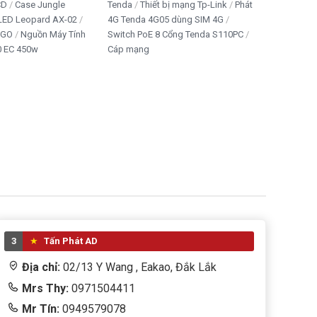
CD
Case Jungle
Tenda
Thiết bị mạng Tp-Link
Phát
 LED Leopard AX-02
4G Tenda 4G05 dùng SIM 4G
IGO
Nguồn Máy Tính
Switch PoE 8 Cổng Tenda S110PC
 EC 450w
Cáp mạng
3
Tấn Phát AD
Địa chỉ:
02/13 Y Wang , Eakao, Đắk Lắk
Mrs Thy:
0971504411
Mr Tín:
0949579078