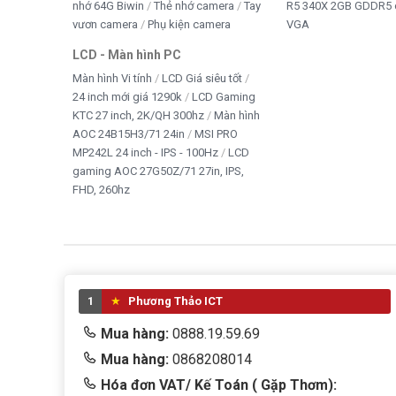
nhớ 64G Biwin
Thẻ nhớ camera
Tay
R5 340X 2GB GDDR5 
vươn camera
Phụ kiện camera
VGA
LCD - Màn hình PC
Màn hình Vi tính
LCD Giá siêu tốt
24 inch mới giá 1290k
LCD Gaming
KTC 27 inch, 2K/QH 300hz
Màn hình
AOC 24B15H3/71 24in
MSI PRO
MP242L 24 inch - IPS - 100Hz
LCD
gaming AOC 27G50Z/71 27in, IPS,
FHD, 260hz
1
Phương Thảo ICT
Mua hàng:
0888.19.59.69
Mua hàng:
0868208014
Hóa đơn VAT/ Kế Toán ( Gặp Thơm):