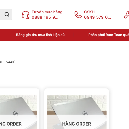
Tư vấn mua hàng
CSKH
0888 195 969
0949 579 078
Bảng giá thu mua linh kiện cũ
Phân phối Ram Toàn qu
DE E6440”
o giá
Danh mục sản phẩm
Chưa phân loại
50,000₫
—
2,990,000₫
ĐIỆN THOẠI - LINH KIỆN
NG ORDER
HÀNG ORDER