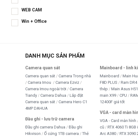
WEB CAM
Win + Office
DANH MỤC SẢN PHẨM
Camera quan sát
Mainboard - linh k
Camera quan sát
Camera Trong nhà
Mainboard
Main Hu
Camera Imou
Camera Ezviz
F8D PLUS
Ram DR4 
Camera Imou ngoài trời
Camera
thép
Main Asus H5
Tiandy
Camera Dahua
Lắp đặt
main X99
CPU
RA
Camera quan sát
Camera Hero C1
12400F giá tốt
4MP DAHUA
VGA - card màn hì
Đầu ghi - lưu trữ camera
VGA - Card màn hình
Đầu ghi camera Dahua
Đầu ghi
cũ
RTX 4060 Ti 8GB 
Hikvison
Ổ cứng 1TB camera
Thẻ
Arc A380
RTX 3090 