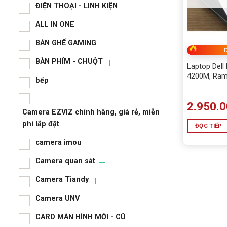
ĐIỆN THOẠI - LINH KIỆN
ALL IN ONE
BÀN GHẾ GAMING
Đ
BÀN PHÍM - CHUỘT
Laptop Dell 
4200M, Ram
bếp
14″ HD)
2.950.
Camera EZVIZ chính hãng, giá rẻ, miễn
phí lắp đặt
ĐỌC TIẾP
camera imou
Camera quan sát
Camera Tiandy
Camera UNV
CARD MÀN HÌNH MỚI - CŨ