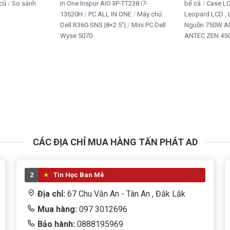
cũ
So sánh
In One Inspur AIO IIP-TT238 i7-
bể cá
Case L
13620H
PC ALL IN ONE
Máy chủ
Leopard LCD ,
Dell R360-SNS |8×2.5”|
Mini PC Dell
Nguồn 750W A
Wyse 5070
ANTEC ZEN 450
CÁC ĐỊA CHỈ MUA HÀNG TẤN PHÁT AD
2
Tin Học Ban Mê
Địa chỉ:
67 Chu Văn An - Tân An , Đắk Lắk
Mua hàng:
097 3012696
Bảo hành:
0888195969