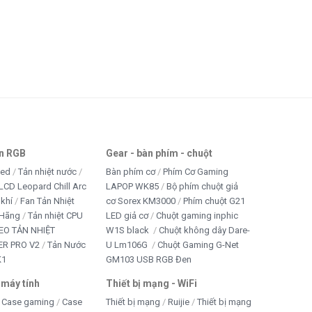
an RGB
Gear - bàn phím - chuột
led
Tản nhiệt nước
Bàn phím cơ
Phím Cơ Gaming
LCD Leopard Chill Arc
LAPOP WK85
Bộ phím chuột giả
 khí
Fan Tản Nhiệt
cơ Sorex KM3000
Phím chuột G21
 Hãng
Tản nhiệt CPU
LED giả cơ
Chuột gaming inphic
EO TẢN NHIỆT
W1S black
Chuột không dây Dare-
R PRO V2
Tản Nước
U Lm106G
Chuột Gaming G-Net
K1
GM103 USB RGB Đen
 máy tính
Thiết bị mạng - WiFi
Case gaming
Case
Thiết bị mạng
Ruijie
Thiết bị mạng