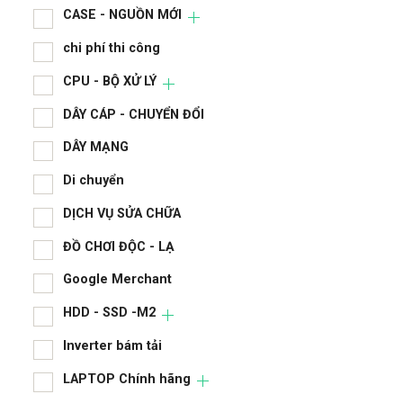
CASE - NGUỒN MỚI
chi phí thi công
CPU - BỘ XỬ LÝ
DÂY CÁP - CHUYỂN ĐỔI
DÂY MẠNG
Di chuyển
DỊCH VỤ SỬA CHỮA
ĐỒ CHƠI ĐỘC - LẠ
Google Merchant
HDD - SSD -M2
Inverter bám tải
LAPTOP Chính hãng