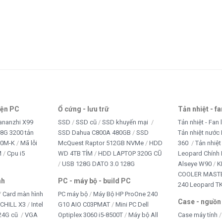
Thiết bị văn phòng
tivi
TRANG PHỤC
TRÒ CHƠI TRẺ EM
WEB CAM
Win + Office
iện PC
Ổ cứng - lưu trữ
Tản nhiệt - f
ananzhi X99
SSD
SSD cũ
SSD khuyến mại
Tản nhiệt - Fan 
8G 3200 tản
SSD Dahua C800A 480GB
SSD
Tản nhiệt nước 
10M-K
Mã lỗi
McQuest Raptor 512GB NVMe
HDD
360
Tản nhiệt
M
Cpu i5
WD 4TB TÍM
HDD LAPTOP 320G CŨ
Leopard Chính
USB 128G DATO 3.0 128G
Alseye W90
K
COOLER MASTE
nh
PC - máy bộ - build PC
240 Leopard T
Card màn hình
PC máy bộ
Máy Bộ HP ProOne 240
Case - nguồn
iCHILL X3
Intel
G10 AIO C03PMAT
Mini PC Dell
24G cũ
VGA
Optiplex 3060 i5-8500T
Máy bộ All
Case máy tính