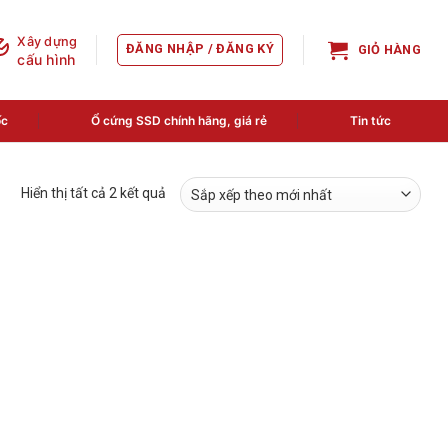
Xây dựng
ĐĂNG NHẬP / ĐĂNG KÝ
GIỎ HÀNG
cấu hình
ốc
Ổ cứng SSD chính hãng, giá rẻ
Tin tức
Đã
Hiển thị tất cả 2 kết quả
sắp
xếp
theo
mới
nhất