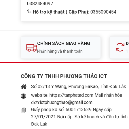
0382484097
Hỗ trợ kỹ thuật ( Gặp Phu):
0355090454
CHÍNH SÁCH GIAO HÀNG
Đ
Nhận hàng và thanh toán
1
CÔNG TY TNHH PHƯƠNG THẢO ICT
Số 02/13 Y Wang, Phường EaKao, Tỉnh Đắk Lắk
website: https://tanphatad.com Mail nhận hóa
đơn:ictphuongthao@gmail.com
Giấy phép kd số :6001713639 Ngày cấp:
27/01/2021 Nơi cấp: Sở kế hoạch và đầu tư tỉnh
Đak Lak