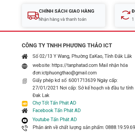
CHÍNH SÁCH GIAO HÀNG
Đ
Nhận hàng và thanh toán
1
CÔNG TY TNHH PHƯƠNG THẢO ICT
Số 02/13 Y Wang, Phường EaKao, Tỉnh Đắk Lắk
website: https://tanphatad.com Mail nhận hóa
đơn:ictphuongthao@gmail.com
Giấy phép kd số :6001713639 Ngày cấp:
27/01/2021 Nơi cấp: Sở kế hoạch và đầu tư tỉnh
Đak Lak
Chợ Tốt Tấn Phát AD
Facebook Tấn Phát AD
Youtube Tấn Phát AD
Phản ánh về chất lượng sản phẩm: 0888.19.59.6