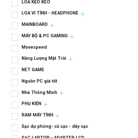
LOA KẸO KÉO
LAP
LOA VI TÍNH - HEADPHONE
LCD
MAINBOARD
LIN
MÁY BỘ & PC GAMING
LIN
Movespeed
LOA
Năng Lượng Mặt Trời
LOA
NET GAME
MA
Nguồn PC giá tốt
MÁY
Nhà Thông Minh
Mov
PHỤ KIỆN
RAM MÁY TÍNH
Năn
Sạc dự phòng- củ sạc - dây sạc
NET
SẠC LAPTOP - ADAPTER LCD