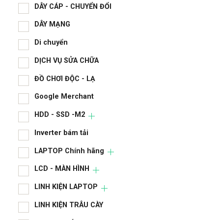
CAS
DÂY CÁP - CHUYỂN ĐỔI
DÂY MẠNG
chi 
Di chuyển
CPU
DỊCH VỤ SỬA CHỮA
DÂY
ĐỒ CHƠI ĐỘC - LẠ
DÂY
Google Merchant
Di 
HDD - SSD -M2
DỊC
Inverter bám tải
ĐỒ 
LAPTOP Chính hãng
Goo
LCD - MÀN HÌNH
HDD
LINH KIỆN LAPTOP
LINH KIỆN TRÂU CÀY
Inve