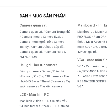
Thi
tivi
DANH MỤC SẢN PHẨM
TRA
Camera quan sát
Mainboard - linh k
TRÒ
Camera quan sát
Camera Trong nhà
Mainboard
Main Hu
Camera Imou
Camera Ezviz
F8D PLUS
Ram DR4 
WE
Camera Imou ngoài trời
Camera
thép
Main Asus H5
Tiandy
Camera Dahua
Lắp đặt
main X99
CPU
RA
Win 
Camera quan sát
Camera Hero C1
12400F giá tốt
4MP DAHUA
VGA - card màn hì
Đầu ghi - lưu trữ camera
VGA - Card màn hình
Đầu ghi camera Dahua
Đầu ghi
cũ
RTX 4060 Ti 8GB 
Hikvison
Ổ cứng 1TB camera
Thẻ
Arc A380
RTX 3090 
nhớ 64G Biwin
Thẻ nhớ camera
Tay
R5 340X 2GB GDDR5 
vươn camera
Phụ kiện camera
VGA
LCD - Màn hình PC
Màn hình Vi tính
LCD Giá siêu tốt
24 inch mới giá 1290k
LCD Gaming