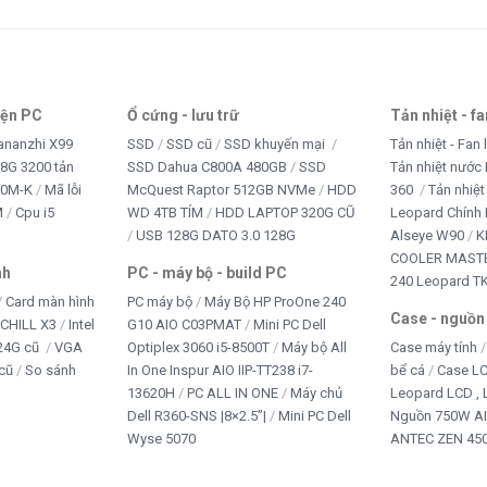
ết bị văn phòng
NG PHỤC
iện PC
Ổ cứng - lưu trữ
Tản nhiệt - f
 CHƠI TRẺ EM
ananzhi X99
SSD
SSD cũ
SSD khuyến mại
Tản nhiệt - Fan 
8G 3200 tản
SSD Dahua C800A 480GB
SSD
Tản nhiệt nước 
B CAM
10M-K
Mã lỗi
McQuest Raptor 512GB NVMe
HDD
360
Tản nhiệt
M
Cpu i5
WD 4TB TÍM
HDD LAPTOP 320G CŨ
Leopard Chính
+ Office
USB 128G DATO 3.0 128G
Alseye W90
K
COOLER MASTE
nh
PC - máy bộ - build PC
240 Leopard T
Card màn hình
PC máy bộ
Máy Bộ HP ProOne 240
Case - nguồn
iCHILL X3
Intel
G10 AIO C03PMAT
Mini PC Dell
24G cũ
VGA
Optiplex 3060 i5-8500T
Máy bộ All
Case máy tính
cũ
So sánh
In One Inspur AIO IIP-TT238 i7-
bể cá
Case L
13620H
PC ALL IN ONE
Máy chủ
Leopard LCD ,
Dell R360-SNS |8×2.5”|
Mini PC Dell
Nguồn 750W A
Wyse 5070
ANTEC ZEN 450