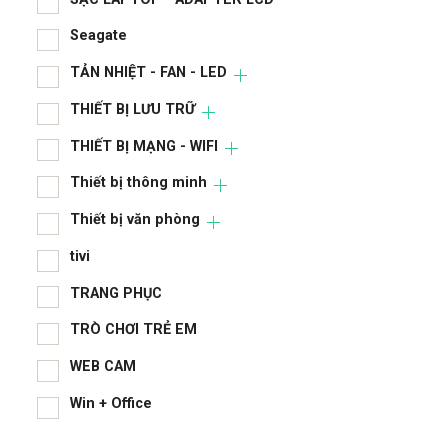
Ngu
Seagate
Nhà
TẢN NHIỆT - FAN - LED
PHỤ
THIẾT BỊ LƯU TRỮ
RAM
THIẾT BỊ MẠNG - WIFI
Sạc
Thiết bị thông minh
SẠC
Thiết bị văn phòng
Sea
tivi
TRANG PHỤC
TẢN
TRÒ CHƠI TRẺ EM
THI
WEB CAM
THI
Win + Office
Thi