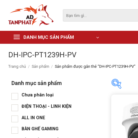
Skip
to
Tìm
kiếm:
content
DANH MỤC SẢN PHẨM
DH-IPC-PT1239H-PV
Trang chủ
/
Sản phẩm
/
Sản phẩm được gắn thẻ “DH-IPC-PT1239H-PV”
Danh mục sản phẩm
Chưa phân loại
Danh m
ĐIỆN THOẠI - LINH KIỆN
Chư
ALL IN ONE
ĐIỆ
BÀN GHẾ GAMING