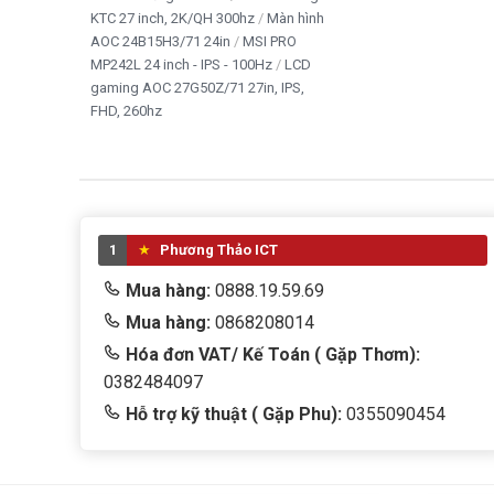
KTC 27 inch, 2K/QH 300hz
Màn hình
AOC 24B15H3/71 24in
MSI PRO
MP242L 24 inch - IPS - 100Hz
LCD
gaming AOC 27G50Z/71 27in, IPS,
FHD, 260hz
1
Phương Thảo ICT
Mua hàng:
0888.19.59.69
Mua hàng:
0868208014
Hóa đơn VAT/ Kế Toán ( Gặp Thơm):
0382484097
Hỗ trợ kỹ thuật ( Gặp Phu):
0355090454