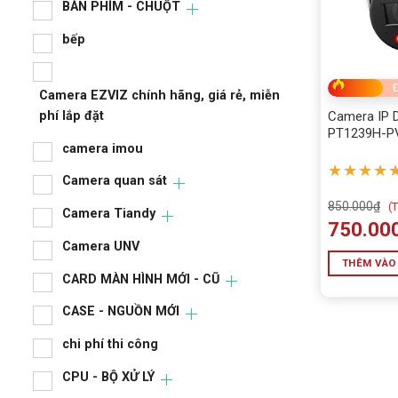
ALL
BÀN PHÍM - CHUỘT
BÀN
bếp
BÀN
Đ
Camera EZVIZ chính hãng, giá rẻ, miễn
bếp
phí lắp đặt
Camera IP 
PT1239H-PV
camera imou
thông minh,
thoại hai ch
★★★★
Camera 
Camera quan sát
phí lắp 
850.000
₫
(
T
Camera Tiandy
cam
750.00
Camera UNV
Cam
THÊM VÀO
CARD MÀN HÌNH MỚI - CŨ
Cam
CASE - NGUỒN MỚI
Cam
chi phí thi công
CAR
CPU - BỘ XỬ LÝ