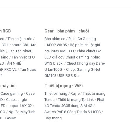
an RGB
Gear - bàn phím - chuột
led
Tản nhiệt nước
Bàn phím cơ
Phím Cơ Gaming
LCD Leopard Chill Arc
LAPOP WK85
Bộ phím chuột giả
 khí
Fan Tản Nhiệt
cơ Sorex KM3000
Phím chuột G21
 Hãng
Tản nhiệt CPU
LED giả cơ
Chuột gaming inphic
EO TẢN NHIỆT
W1S black
Chuột không dây Dare-
R PRO V2
Tản Nước
U Lm106G
Chuột Gaming G-Net
K1
GM103 USB RGB Đen
 máy tính
Thiết bị mạng - WiFi
Case gaming
Case
Thiết bị mạng
Ruijie
Thiết bị mạng
CD
Case Jungle
Tenda
Thiết bị mạng Tp-Link
Phát
 LED Leopard AX-02
4G Tenda 4G05 dùng SIM 4G
IGO
Nguồn Máy Tính
Switch PoE 8 Cổng Tenda S110PC
 EC 450w
Cáp mạng