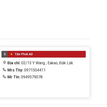
3
Tấn Phát AD
Địa chỉ:
02/13 Y Wang , Eakao, Đắk Lắk
Mrs Thy:
0971504411
Mr Tín:
0949579078