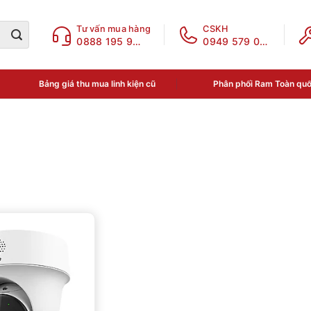
Tư vấn mua hàng
CSKH
0888 195 969
0949 579 078
Bảng giá thu mua linh kiện cũ
Phân phối Ram Toàn qu
ục sản phẩm
a phân loại
N THOẠI - LINH KIỆN