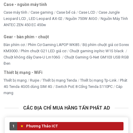
NET GAME
Case - nguồn máy tính
Case máy tính
Case gaming
Case bể cá
Case LCD
Case Jungle
Nguồn PC giá tốt
Leopard LCD , LED Leopard AX-02
Nguồn 750W AIGO
Nguồn Máy Tính
ANTEC ZEN 450 EC 450w
Nhà Thông Minh
Gear - bàn phím - chuột
PHỤ KIỆN
Bàn phím cơ
Phím Cơ Gaming LAPOP WK85
Bộ phím chuột giả cơ Sorex
KM3000
Phím chuột G21 LED giả cơ
Chuột gaming inphic W1S black
RAM MÁY TÍNH
Chuột không dây Dare-U Lm106G
Chuột Gaming G-Net GM103 USB RGB
Sạc dự phòng- củ sạc - dây sạc
Đen
Thiết bị mạng - WiFi
SẠC LAPTOP - ADAPTER LCD
Thiết bị mạng
Ruijie
Thiết bị mạng Tenda
Thiết bị mạng Tp-Link
Phát
4G Tenda 4G05 dùng SIM 4G
Switch PoE 8 Cổng Tenda S110PC
Cáp
Seagate
mạng
TẢN NHIỆT - FAN - LED
CÁC ĐỊA CHỈ MUA HÀNG TẤN PHÁT AD
THIẾT BỊ LƯU TRỮ
THIẾT BỊ MẠNG - WIFI
1
Phương Thảo ICT