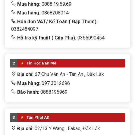
Thiết bị thông minh
Mua hàng:
0888.19.59.69
Mua hàng:
0868208014
Thiết bị văn phòng
Hóa đơn VAT/ Kế Toán ( Gặp Thơm):
tivi
0382484097
Hỗ trợ kỹ thuật ( Gặp Phu):
0355090454
TRANG PHỤC
TRÒ CHƠI TRẺ EM
2
Tin Học Ban Mê
WEB CAM
Địa chỉ:
67 Chu Văn An - Tân An , Đắk Lắk
Win + Office
Mua hàng:
097 3012696
Bảo hành:
0888195969
3
Tấn Phát AD
Địa chỉ:
02/13 Y Wang , Eakao, Đắk Lắk