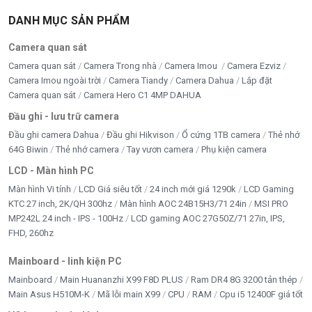
CARD MÀN HÌNH MỚI - CŨ
DANH MỤC SẢN PHẨM
CASE - NGUỒN MỚI
Camera quan sát
chi phí thi công
Camera quan sát
Camera Trong nhà
Camera Imou
Camera Ezviz
Camera Imou ngoài trời
Camera Tiandy
Camera Dahua
Lắp đặt
CPU - BỘ XỬ LÝ
Camera quan sát
Camera Hero C1 4MP DAHUA
Đầu ghi - lưu trữ camera
DÂY CÁP - CHUYỂN ĐỔI
Đầu ghi camera Dahua
Đầu ghi Hikvison
Ổ cứng 1TB camera
Thẻ nhớ
DÂY MẠNG
64G Biwin
Thẻ nhớ camera
Tay vươn camera
Phụ kiện camera
LCD - Màn hình PC
Di chuyển
Màn hình Vi tính
LCD Giá siêu tốt
24 inch mới giá 1290k
LCD Gaming
KTC 27 inch, 2K/QH 300hz
Màn hình AOC 24B15H3/71 24in
MSI PRO
DỊCH VỤ SỬA CHỮA
MP242L 24 inch - IPS - 100Hz
LCD gaming AOC 27G50Z/71 27in, IPS,
ĐỒ CHƠI ĐỘC - LẠ
FHD, 260hz
Mainboard - linh kiện PC
Google Merchant
Mainboard
Main Huananzhi X99 F8D PLUS
Ram DR4 8G 3200 tản thép
HDD - SSD -M2
Main Asus H510M-K
Mã lỗi main X99
CPU
RAM
Cpu i5 12400F giá tốt