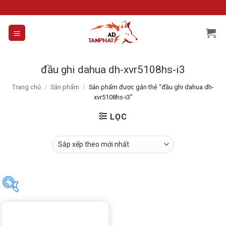
Skip
to
content
đầu ghi dahua dh-xvr5108hs-i3
Trang chủ
/
Sản phẩm
/
Sản phẩm được gắn thẻ “đầu ghi dahua dh-
xvr5108hs-i3”
LỌC
Danh mục sản phẩm