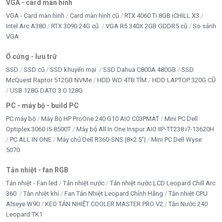
VGA - card màn hình
Inverter bám tải
VGA - Card màn hình
Card màn hình cũ
RTX 4060 Ti 8GB iCHILL X3
LAPTOP Chính hãng
Intel Arc A380
RTX 3090 24G cũ
VGA R5 340X 2GB GDDR5 cũ
So sánh
VGA
LCD - MÀN HÌNH
Ổ cứng - lưu trữ
LINH KIỆN LAPTOP
SSD
SSD cũ
SSD khuyến mại
SSD Dahua C800A 480GB
SSD
McQuest Raptor 512GB NVMe
HDD WD 4TB TÍM
HDD LAPTOP 320G CŨ
LINH KIỆN TRÂU CÀY
USB 128G DATO 3.0 128G
LOA KẸO KÉO
PC - máy bộ - build PC
PC máy bộ
Máy Bộ HP ProOne 240 G10 AIO C03PMAT
Mini PC Dell
LOA VI TÍNH - HEADPHONE
Optiplex 3060 i5-8500T
Máy bộ All In One Inspur AIO IIP-TT238 i7-13620H
PC ALL IN ONE
Máy chủ Dell R360-SNS |8×2.5”|
Mini PC Dell Wyse
MAINBOARD
5070
MÁY BỘ & PC GAMING
Tản nhiệt - fan RGB
Tản nhiệt - Fan led
Tản nhiệt nước
Tản nhiệt nước LCD Leopard Chill Arc
Movespeed
360
Tản nhiệt khí
Fan Tản Nhiệt Leopard Chính Hãng
Tản nhiệt CPU
Alseye W90
KEO TẢN NHIỆT COOLER MASTER PRO V2
Tản Nước 240
Năng Lượng Mặt Trời
Leopard TK1