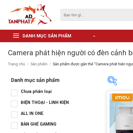
Skip
to
Tìm
kiếm:
content
DANH MỤC SẢN PHẨM
Camera phát hiện người có đèn cảnh 
Trang chủ
/
Sản phẩm
/
Sản phẩm được gắn thẻ “Camera phát hiện ngư
Danh mục sản phẩm
Chưa phân loại
Danh m
ĐIỆN THOẠI - LINH KIỆN
Chư
ALL IN ONE
ĐIỆ
BÀN GHẾ GAMING