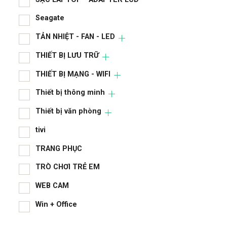
Ngu
Seagate
Nhà
TẢN NHIỆT - FAN - LED
PHỤ
THIẾT BỊ LƯU TRỮ
RAM
THIẾT BỊ MẠNG - WIFI
Sạc
Thiết bị thông minh
SẠC
Thiết bị văn phòng
Sea
tivi
TRANG PHỤC
TẢN
TRÒ CHƠI TRẺ EM
THI
WEB CAM
THI
Win + Office
Thi