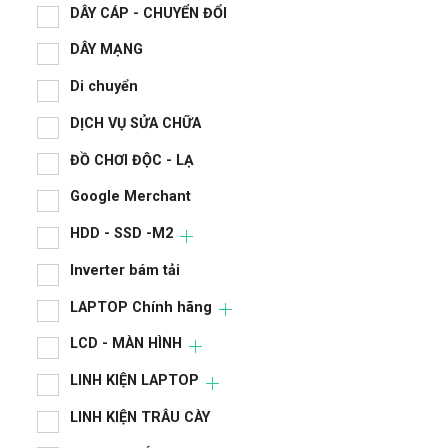
CAS
DÂY CÁP - CHUYỂN ĐỔI
DÂY MẠNG
chi 
Di chuyển
CPU
DỊCH VỤ SỬA CHỮA
DÂY
ĐỒ CHƠI ĐỘC - LẠ
DÂY
Google Merchant
Di 
HDD - SSD -M2
DỊC
Inverter bám tải
ĐỒ 
LAPTOP Chính hãng
Goo
LCD - MÀN HÌNH
HDD
LINH KIỆN LAPTOP
LINH KIỆN TRÂU CÀY
Inve