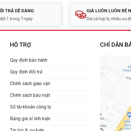
ỔI TRẢ DỄ DÀNG
GIÁ LUÔN LUÔN RẺ 
 đổi 1 trong 7 ngày
Giá cả hợp lý, nhiều ưu đã
HỖ TRỢ
CHỈ DẪN B
Quy định bảo hành
Quy định đổi trả
Chính sách giao vận
Chính sách bảo mật
Số tài khoản công ty
Bảng giá sỉ linh kiện
9
Tin tức & sự kiện