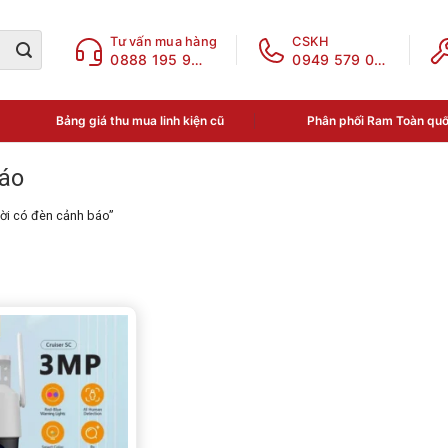
Tư vấn mua hàng
CSKH
0888 195 969
0949 579 078
Bảng giá thu mua linh kiện cũ
Phân phối Ram Toàn qu
báo
ời có đèn cảnh báo”
ục sản phẩm
a phân loại
N THOẠI - LINH KIỆN