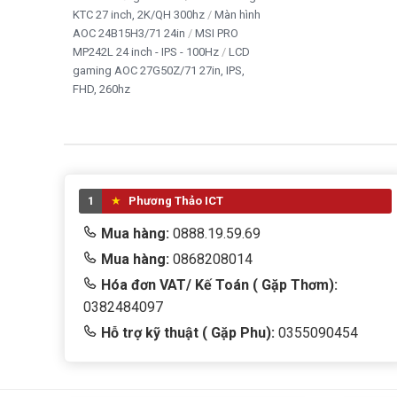
KTC 27 inch, 2K/QH 300hz
Màn hình
AOC 24B15H3/71 24in
MSI PRO
MP242L 24 inch - IPS - 100Hz
LCD
gaming AOC 27G50Z/71 27in, IPS,
FHD, 260hz
1
Phương Thảo ICT
Mua hàng:
0888.19.59.69
Mua hàng:
0868208014
Hóa đơn VAT/ Kế Toán ( Gặp Thơm):
0382484097
Hỗ trợ kỹ thuật ( Gặp Phu):
0355090454