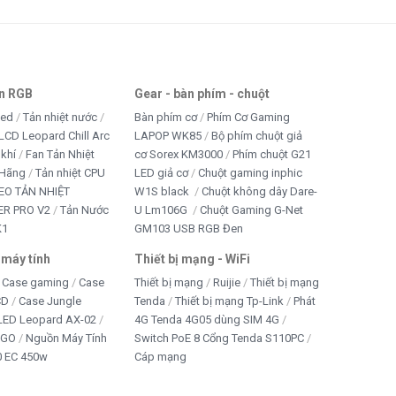
an RGB
Gear - bàn phím - chuột
led
Tản nhiệt nước
Bàn phím cơ
Phím Cơ Gaming
LCD Leopard Chill Arc
LAPOP WK85
Bộ phím chuột giả
 khí
Fan Tản Nhiệt
cơ Sorex KM3000
Phím chuột G21
 Hãng
Tản nhiệt CPU
LED giả cơ
Chuột gaming inphic
EO TẢN NHIỆT
W1S black
Chuột không dây Dare-
R PRO V2
Tản Nước
U Lm106G
Chuột Gaming G-Net
K1
GM103 USB RGB Đen
 máy tính
Thiết bị mạng - WiFi
Case gaming
Case
Thiết bị mạng
Ruijie
Thiết bị mạng
CD
Case Jungle
Tenda
Thiết bị mạng Tp-Link
Phát
 LED Leopard AX-02
4G Tenda 4G05 dùng SIM 4G
IGO
Nguồn Máy Tính
Switch PoE 8 Cổng Tenda S110PC
 EC 450w
Cáp mạng