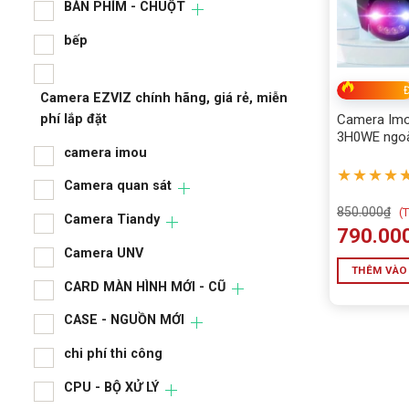
ALL
BÀN PHÍM - CHUỘT
BÀN
bếp
BÀN
Đ
Camera EZVIZ chính hãng, giá rẻ, miễn
bếp
phí lắp đặt
Camera Imo
3H0WE ngoài
camera imou
Cruiser SC 
thông minh, 
★★★★
Camera 
Camera quan sát
Wi-Fi 6
phí lắp 
850.000
₫
(
T
Camera Tiandy
cam
790.00
Camera UNV
Cam
THÊM VÀO
CARD MÀN HÌNH MỚI - CŨ
Cam
CASE - NGUỒN MỚI
Cam
chi phí thi công
CAR
CPU - BỘ XỬ LÝ