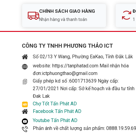
CHÍNH SÁCH GIAO HÀNG
Đ
Nhận hàng và thanh toán
1
CÔNG TY TNHH PHƯƠNG THẢO ICT
Số 02/13 Y Wang, Phường EaKao, Tỉnh Đắk Lắk
website: https://tanphatad.com Mail nhận hóa
đơn:ictphuongthao@gmail.com
Giấy phép kd số :6001713639 Ngày cấp:
27/01/2021 Nơi cấp: Sở kế hoạch và đầu tư tỉnh
Đak Lak
Chợ Tốt Tấn Phát AD
Facebook Tấn Phát AD
Youtube Tấn Phát AD
Phản ánh về chất lượng sản phẩm: 0888.19.59.6