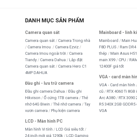
Thi
tivi
DANH MỤC SẢN PHẨM
TRA
Camera quan sát
Mainboard - linh k
TRÒ
Camera quan sát
Camera Trong nhà
Mainboard
Main Hu
Camera Imou
Camera Ezviz
F8D PLUS
Ram DR4 
WE
Camera Imou ngoài trời
Camera
thép
Main Asus H5
Tiandy
Camera Dahua
Lắp đặt
main X99
CPU
RA
Win 
Camera quan sát
Camera Hero C1
12400F giá tốt
4MP DAHUA
VGA - card màn hì
Đầu ghi - lưu trữ camera
VGA - Card màn hình
Đầu ghi camera Dahua
Đầu ghi
cũ
RTX 4060 Ti 8GB 
Hikvison
Ổ cứng 1TB camera
Thẻ
Arc A380
RTX 3090 
nhớ 64G Biwin
Thẻ nhớ camera
Tay
R5 340X 2GB GDDR5 
vươn camera
Phụ kiện camera
VGA
LCD - Màn hình PC
Màn hình Vi tính
LCD Giá siêu tốt
24 inch mới giá 1290k
LCD Gaming