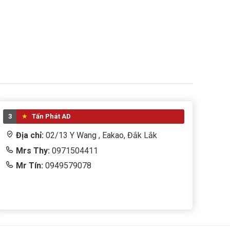
3
Tấn Phát AD
Địa chỉ:
02/13 Y Wang , Eakao, Đắk Lắk
Mrs Thy:
0971504411
Mr Tín:
0949579078