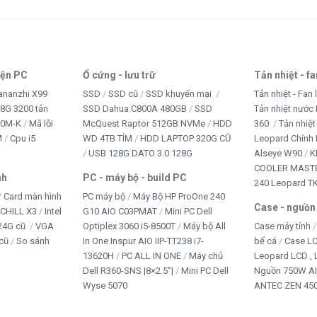
ết bị văn phòng
NG PHỤC
iện PC
Ổ cứng - lưu trữ
Tản nhiệt - f
 CHƠI TRẺ EM
ananzhi X99
SSD
SSD cũ
SSD khuyến mại
Tản nhiệt - Fan 
8G 3200 tản
SSD Dahua C800A 480GB
SSD
Tản nhiệt nước 
B CAM
10M-K
Mã lỗi
McQuest Raptor 512GB NVMe
HDD
360
Tản nhiệt
M
Cpu i5
WD 4TB TÍM
HDD LAPTOP 320G CŨ
Leopard Chính
+ Office
USB 128G DATO 3.0 128G
Alseye W90
K
COOLER MASTE
nh
PC - máy bộ - build PC
240 Leopard T
Card màn hình
PC máy bộ
Máy Bộ HP ProOne 240
Case - nguồn
iCHILL X3
Intel
G10 AIO C03PMAT
Mini PC Dell
24G cũ
VGA
Optiplex 3060 i5-8500T
Máy bộ All
Case máy tính
cũ
So sánh
In One Inspur AIO IIP-TT238 i7-
bể cá
Case L
13620H
PC ALL IN ONE
Máy chủ
Leopard LCD ,
Dell R360-SNS |8×2.5”|
Mini PC Dell
Nguồn 750W A
Wyse 5070
ANTEC ZEN 450