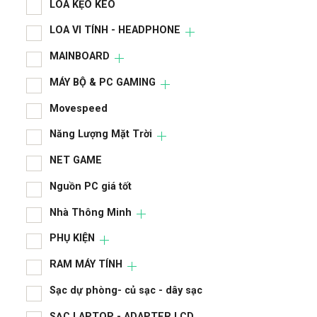
LOA KẸO KÉO
LAP
LOA VI TÍNH - HEADPHONE
LCD
MAINBOARD
LIN
MÁY BỘ & PC GAMING
LIN
Movespeed
LOA
Năng Lượng Mặt Trời
LOA
NET GAME
MA
Nguồn PC giá tốt
MÁY
Nhà Thông Minh
Mov
PHỤ KIỆN
RAM MÁY TÍNH
Năn
Sạc dự phòng- củ sạc - dây sạc
NET
SẠC LAPTOP - ADAPTER LCD