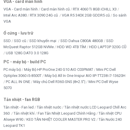
VGA - card màn hình
Inverter bám tải
VGA - Card màn hình
Card màn hình cũ
RTX 4060 Ti 8GB iCHILL X3
LAPTOP Chính hãng
Intel Arc A380
RTX 3090 24G cũ
VGA R5 340X 2GB GDDR5 cũ
So sánh
VGA
LCD - MÀN HÌNH
Ổ cứng - lưu trữ
LINH KIỆN LAPTOP
SSD
SSD cũ
SSD khuyến mại
SSD Dahua C800A 480GB
SSD
McQuest Raptor 512GB NVMe
HDD WD 4TB TÍM
HDD LAPTOP 320G CŨ
LINH KIỆN TRÂU CÀY
USB 128G DATO 3.0 128G
LOA KẸO KÉO
PC - máy bộ - build PC
PC máy bộ
Máy Bộ HP ProOne 240 G10 AIO C03PMAT
Mini PC Dell
LOA VI TÍNH - HEADPHONE
Optiplex 3060 i5-8500T
Máy bộ All In One Inspur AIO IIP-TT238 i7-13620H
PC ALL IN ONE
Máy chủ Dell R360-SNS |8×2.5”|
Mini PC Dell Wyse
MAINBOARD
5070
MÁY BỘ & PC GAMING
Tản nhiệt - fan RGB
Tản nhiệt - Fan led
Tản nhiệt nước
Tản nhiệt nước LCD Leopard Chill Arc
Movespeed
360
Tản nhiệt khí
Fan Tản Nhiệt Leopard Chính Hãng
Tản nhiệt CPU
Alseye W90
KEO TẢN NHIỆT COOLER MASTER PRO V2
Tản Nước 240
Năng Lượng Mặt Trời
Leopard TK1