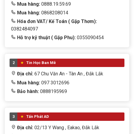
Thiết bị thông minh
Mua hàng:
0888.19.59.69
Mua hàng:
0868208014
Thiết bị văn phòng
Hóa đơn VAT/ Kế Toán ( Gặp Thơm):
tivi
0382484097
Hỗ trợ kỹ thuật ( Gặp Phu):
0355090454
TRANG PHỤC
TRÒ CHƠI TRẺ EM
2
Tin Học Ban Mê
WEB CAM
Địa chỉ:
67 Chu Văn An - Tân An , Đắk Lắk
Win + Office
Mua hàng:
097 3012696
Bảo hành:
0888195969
3
Tấn Phát AD
Địa chỉ:
02/13 Y Wang , Eakao, Đắk Lắk