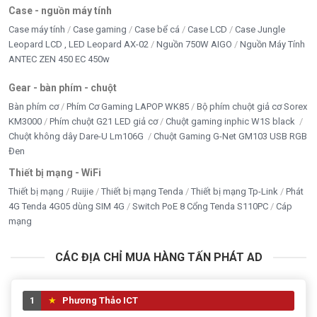
NET GAME
Case - nguồn máy tính
Case máy tính
Case gaming
Case bể cá
Case LCD
Case Jungle
Nguồn PC giá tốt
Leopard LCD , LED Leopard AX-02
Nguồn 750W AIGO
Nguồn Máy Tính
ANTEC ZEN 450 EC 450w
Nhà Thông Minh
Gear - bàn phím - chuột
PHỤ KIỆN
Bàn phím cơ
Phím Cơ Gaming LAPOP WK85
Bộ phím chuột giả cơ Sorex
KM3000
Phím chuột G21 LED giả cơ
Chuột gaming inphic W1S black
RAM MÁY TÍNH
Chuột không dây Dare-U Lm106G
Chuột Gaming G-Net GM103 USB RGB
Sạc dự phòng- củ sạc - dây sạc
Đen
Thiết bị mạng - WiFi
SẠC LAPTOP - ADAPTER LCD
Thiết bị mạng
Ruijie
Thiết bị mạng Tenda
Thiết bị mạng Tp-Link
Phát
4G Tenda 4G05 dùng SIM 4G
Switch PoE 8 Cổng Tenda S110PC
Cáp
Seagate
mạng
TẢN NHIỆT - FAN - LED
CÁC ĐỊA CHỈ MUA HÀNG TẤN PHÁT AD
THIẾT BỊ LƯU TRỮ
THIẾT BỊ MẠNG - WIFI
1
Phương Thảo ICT