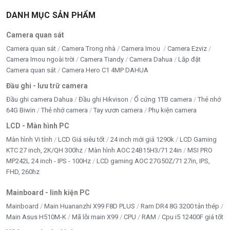
CARD MÀN HÌNH MỚI - CŨ
DANH MỤC SẢN PHẨM
CASE - NGUỒN MỚI
Camera quan sát
chi phí thi công
Camera quan sát
Camera Trong nhà
Camera Imou
Camera Ezviz
Camera Imou ngoài trời
Camera Tiandy
Camera Dahua
Lắp đặt
CPU - BỘ XỬ LÝ
Camera quan sát
Camera Hero C1 4MP DAHUA
Đầu ghi - lưu trữ camera
DÂY CÁP - CHUYỂN ĐỔI
Đầu ghi camera Dahua
Đầu ghi Hikvison
Ổ cứng 1TB camera
Thẻ nhớ
DÂY MẠNG
64G Biwin
Thẻ nhớ camera
Tay vươn camera
Phụ kiện camera
LCD - Màn hình PC
Di chuyển
Màn hình Vi tính
LCD Giá siêu tốt
24 inch mới giá 1290k
LCD Gaming
KTC 27 inch, 2K/QH 300hz
Màn hình AOC 24B15H3/71 24in
MSI PRO
DỊCH VỤ SỬA CHỮA
MP242L 24 inch - IPS - 100Hz
LCD gaming AOC 27G50Z/71 27in, IPS,
ĐỒ CHƠI ĐỘC - LẠ
FHD, 260hz
Mainboard - linh kiện PC
Google Merchant
Mainboard
Main Huananzhi X99 F8D PLUS
Ram DR4 8G 3200 tản thép
HDD - SSD -M2
Main Asus H510M-K
Mã lỗi main X99
CPU
RAM
Cpu i5 12400F giá tốt