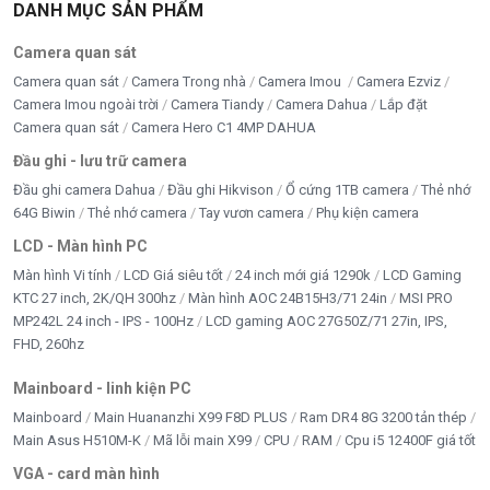
DANH MỤC SẢN PHẨM
CASE - NGUỒN MỚI
Camera quan sát
chi phí thi công
Camera quan sát
Camera Trong nhà
Camera Imou
Camera Ezviz
Camera Imou ngoài trời
Camera Tiandy
Camera Dahua
Lắp đặt
CPU - BỘ XỬ LÝ
Camera quan sát
Camera Hero C1 4MP DAHUA
Đầu ghi - lưu trữ camera
DÂY CÁP - CHUYỂN ĐỔI
Đầu ghi camera Dahua
Đầu ghi Hikvison
Ổ cứng 1TB camera
Thẻ nhớ
DÂY MẠNG
64G Biwin
Thẻ nhớ camera
Tay vươn camera
Phụ kiện camera
LCD - Màn hình PC
Di chuyển
Màn hình Vi tính
LCD Giá siêu tốt
24 inch mới giá 1290k
LCD Gaming
KTC 27 inch, 2K/QH 300hz
Màn hình AOC 24B15H3/71 24in
MSI PRO
DỊCH VỤ SỬA CHỮA
MP242L 24 inch - IPS - 100Hz
LCD gaming AOC 27G50Z/71 27in, IPS,
ĐỒ CHƠI ĐỘC - LẠ
FHD, 260hz
Mainboard - linh kiện PC
Google Merchant
Mainboard
Main Huananzhi X99 F8D PLUS
Ram DR4 8G 3200 tản thép
HDD - SSD -M2
Main Asus H510M-K
Mã lỗi main X99
CPU
RAM
Cpu i5 12400F giá tốt
VGA - card màn hình
Inverter bám tải