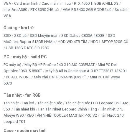
VGA - Card màn hình
Card màn hình cũ
RTX 4060 Ti 8GB iCHILL X3
LAPTOP Chính hãng
Intel Arc A380
RTX 3090 24G cũ
VGA R5 340X 2GB GDDR5 cũ
So sánh
VGA
LCD - MÀN HÌNH
Ổ cứng - lưu trữ
LINH KIỆN LAPTOP
SSD
SSD cũ
SSD khuyến mại
SSD Dahua C800A 480GB
SSD
McQuest Raptor 512GB NVMe
HDD WD 4TB TÍM
HDD LAPTOP 320G CŨ
LINH KIỆN TRÂU CÀY
USB 128G DATO 3.0 128G
LOA KẸO KÉO
PC - máy bộ - build PC
PC máy bộ
Máy Bộ HP ProOne 240 G10 AIO C03PMAT
Mini PC Dell
LOA VI TÍNH - HEADPHONE
Optiplex 3060 i5-8500T
Máy bộ All In One Inspur AIO IIP-TT238 i7-13620H
PC ALL IN ONE
Máy chủ Dell R360-SNS |8×2.5”|
Mini PC Dell Wyse
MAINBOARD
5070
MÁY BỘ & PC GAMING
Tản nhiệt - fan RGB
Tản nhiệt - Fan led
Tản nhiệt nước
Tản nhiệt nước LCD Leopard Chill Arc
Movespeed
360
Tản nhiệt khí
Fan Tản Nhiệt Leopard Chính Hãng
Tản nhiệt CPU
Alseye W90
KEO TẢN NHIỆT COOLER MASTER PRO V2
Tản Nước 240
Năng Lượng Mặt Trời
Leopard TK1
NET GAME
Case - nguồn máy tính