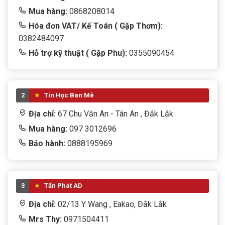
Mua hàng:
0868208014
Thiết bị văn phòng
Hóa đơn VAT/ Kế Toán ( Gặp Thơm):
tivi
0382484097
Hỗ trợ kỹ thuật ( Gặp Phu):
0355090454
TRANG PHỤC
TRÒ CHƠI TRẺ EM
2
Tin Học Ban Mê
WEB CAM
Địa chỉ:
67 Chu Văn An - Tân An , Đắk Lắk
Win + Office
Mua hàng:
097 3012696
Bảo hành:
0888195969
3
Tấn Phát AD
Địa chỉ:
02/13 Y Wang , Eakao, Đắk Lắk
Mrs Thy:
0971504411