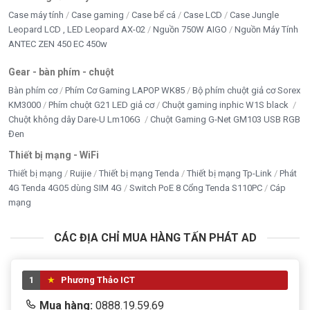
Case máy tính
Case gaming
Case bể cá
Case LCD
Case Jungle
Nguồn PC giá tốt
Leopard LCD , LED Leopard AX-02
Nguồn 750W AIGO
Nguồn Máy Tính
ANTEC ZEN 450 EC 450w
Nhà Thông Minh
Gear - bàn phím - chuột
PHỤ KIỆN
Bàn phím cơ
Phím Cơ Gaming LAPOP WK85
Bộ phím chuột giả cơ Sorex
KM3000
Phím chuột G21 LED giả cơ
Chuột gaming inphic W1S black
RAM MÁY TÍNH
Chuột không dây Dare-U Lm106G
Chuột Gaming G-Net GM103 USB RGB
Sạc dự phòng- củ sạc - dây sạc
Đen
Thiết bị mạng - WiFi
SẠC LAPTOP - ADAPTER LCD
Thiết bị mạng
Ruijie
Thiết bị mạng Tenda
Thiết bị mạng Tp-Link
Phát
4G Tenda 4G05 dùng SIM 4G
Switch PoE 8 Cổng Tenda S110PC
Cáp
Seagate
mạng
TẢN NHIỆT - FAN - LED
CÁC ĐỊA CHỈ MUA HÀNG TẤN PHÁT AD
THIẾT BỊ LƯU TRỮ
THIẾT BỊ MẠNG - WIFI
1
Phương Thảo ICT
Thiết bị thông minh
Mua hàng:
0888.19.59.69