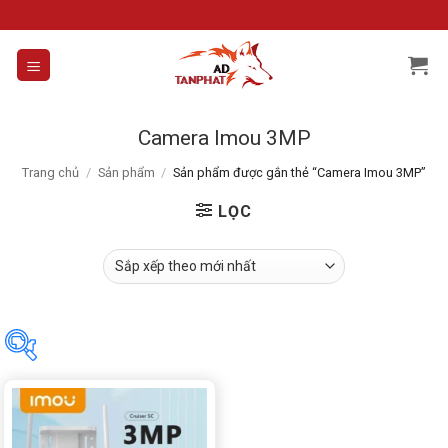
Skip
to
content
Camera Imou 3MP
Trang chủ
/
Sản phẩm
/
Sản phẩm được gắn thẻ “Camera Imou 3MP”
LỌC
Danh mục sản phẩm
Chưa phân loại