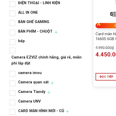
ĐIỆN THOẠI - LINH KIỆN
ALL IN ONE
BÀN GHẾ GAMING
Đ
BÀN PHÍM - CHUỘT
Card màn h
1660S 6GB
bếp
4.990.000
₫
4.450.
Camera EZVIZ chính hãng, giá rẻ, miễn
phí lắp đặt
camera imou
ĐỌC TIẾP
Camera quan sát
Camera Tiandy
Camera UNV
CARD MÀN HÌNH MỚI - CŨ