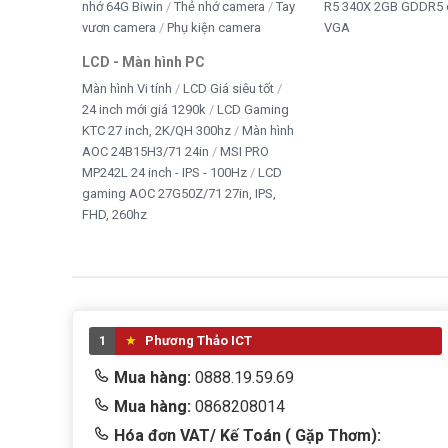
nhớ 64G Biwin
Thẻ nhớ camera
Tay
R5 340X 2GB GDDR5 
vươn camera
Phụ kiện camera
VGA
LCD - Màn hình PC
Màn hình Vi tính
LCD Giá siêu tốt
24 inch mới giá 1290k
LCD Gaming
KTC 27 inch, 2K/QH 300hz
Màn hình
AOC 24B15H3/71 24in
MSI PRO
MP242L 24 inch - IPS - 100Hz
LCD
gaming AOC 27G50Z/71 27in, IPS,
FHD, 260hz
1
Phương Thảo ICT
Mua hàng:
0888.19.59.69
Mua hàng:
0868208014
Hóa đơn VAT/ Kế Toán ( Gặp Thơm):