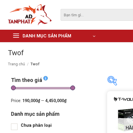
Skip
to
Tìm
kiếm:
content
DANH MỤC SẢN PHẨM
Twof
Trang chủ
/
Twof
Tìm theo giá
Tìm the
Price:
190,000₫
—
4,450,000₫
Danh mục sản phẩm
Price:
190
Chưa phân loại
HÀ