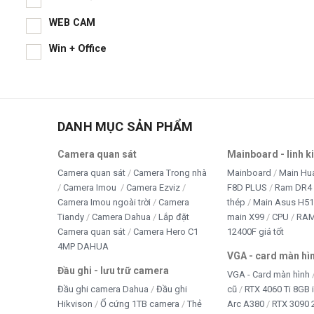
WEB CAM
Win + Office
DANH MỤC SẢN PHẨM
Camera quan sát
Mainboard - linh k
Camera quan sát
Camera Trong nhà
Mainboard
Main Hu
Camera Imou
Camera Ezviz
F8D PLUS
Ram DR4 
Camera Imou ngoài trời
Camera
thép
Main Asus H5
Tiandy
Camera Dahua
Lắp đặt
main X99
CPU
RA
Camera quan sát
Camera Hero C1
12400F giá tốt
4MP DAHUA
VGA - card màn hì
Đầu ghi - lưu trữ camera
VGA - Card màn hình
Đầu ghi camera Dahua
Đầu ghi
cũ
RTX 4060 Ti 8GB 
Hikvison
Ổ cứng 1TB camera
Thẻ
Arc A380
RTX 3090 