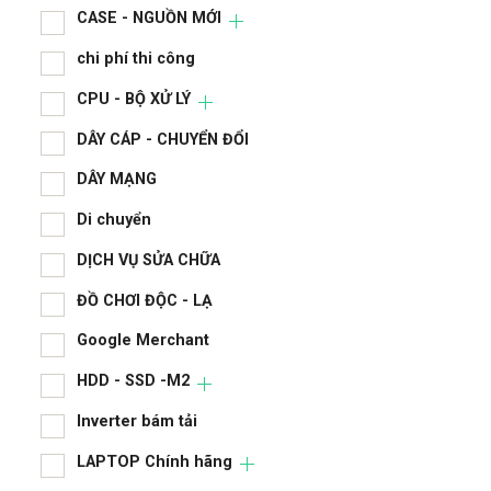
CASE - NGUỒN MỚI
chi phí thi công
CPU - BỘ XỬ LÝ
DÂY CÁP - CHUYỂN ĐỔI
DÂY MẠNG
Di chuyển
DỊCH VỤ SỬA CHỮA
ĐỒ CHƠI ĐỘC - LẠ
Google Merchant
HDD - SSD -M2
Inverter bám tải
LAPTOP Chính hãng