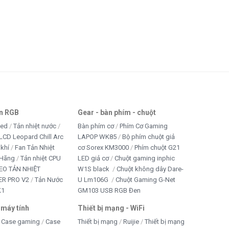
an RGB
Gear - bàn phím - chuột
led
Tản nhiệt nước
Bàn phím cơ
Phím Cơ Gaming
LCD Leopard Chill Arc
LAPOP WK85
Bộ phím chuột giả
 khí
Fan Tản Nhiệt
cơ Sorex KM3000
Phím chuột G21
 Hãng
Tản nhiệt CPU
LED giả cơ
Chuột gaming inphic
EO TẢN NHIỆT
W1S black
Chuột không dây Dare-
R PRO V2
Tản Nước
U Lm106G
Chuột Gaming G-Net
K1
GM103 USB RGB Đen
 máy tính
Thiết bị mạng - WiFi
Case gaming
Case
Thiết bị mạng
Ruijie
Thiết bị mạng