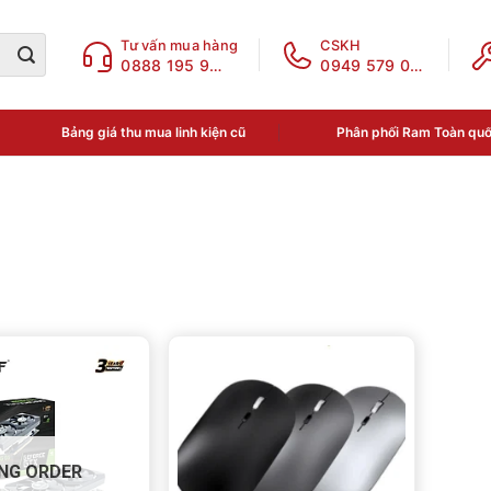
Tư vấn mua hàng
CSKH
0888 195 969
0949 579 078
Bảng giá thu mua linh kiện cũ
Phân phối Ram Toàn qu
o giá
Danh mục sản phẩm
Chưa phân loại
,000₫
—
4,450,000₫
ĐIỆN THOẠI - LINH KIỆN
NG ORDER