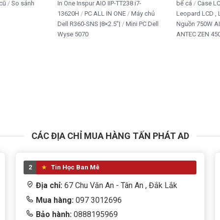
cũ
So sánh
In One Inspur AIO IIP-TT238 i7-
bể cá
Case L
13620H
PC ALL IN ONE
Máy chủ
Leopard LCD ,
Dell R360-SNS |8×2.5”|
Mini PC Dell
Nguồn 750W A
Wyse 5070
ANTEC ZEN 450
CÁC ĐỊA CHỈ MUA HÀNG TẤN PHÁT AD
2
Tin Học Ban Mê
Địa chỉ:
67 Chu Văn An - Tân An , Đắk Lắk
Mua hàng:
097 3012696
Bảo hành:
0888195969