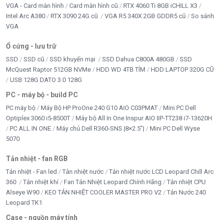
VGA - Card màn hình
Card màn hình cũ
RTX 4060 Ti 8GB iCHILL X3
LAPTOP Chính hãng
Intel Arc A380
RTX 3090 24G cũ
VGA R5 340X 2GB GDDR5 cũ
So sánh
VGA
LCD - MÀN HÌNH
Ổ cứng - lưu trữ
LINH KIỆN LAPTOP
SSD
SSD cũ
SSD khuyến mại
SSD Dahua C800A 480GB
SSD
McQuest Raptor 512GB NVMe
HDD WD 4TB TÍM
HDD LAPTOP 320G CŨ
LINH KIỆN TRÂU CÀY
USB 128G DATO 3.0 128G
LOA KẸO KÉO
PC - máy bộ - build PC
PC máy bộ
Máy Bộ HP ProOne 240 G10 AIO C03PMAT
Mini PC Dell
LOA VI TÍNH - HEADPHONE
Optiplex 3060 i5-8500T
Máy bộ All In One Inspur AIO IIP-TT238 i7-13620H
PC ALL IN ONE
Máy chủ Dell R360-SNS |8×2.5”|
Mini PC Dell Wyse
MAINBOARD
5070
MÁY BỘ & PC GAMING
Tản nhiệt - fan RGB
Tản nhiệt - Fan led
Tản nhiệt nước
Tản nhiệt nước LCD Leopard Chill Arc
Movespeed
360
Tản nhiệt khí
Fan Tản Nhiệt Leopard Chính Hãng
Tản nhiệt CPU
Alseye W90
KEO TẢN NHIỆT COOLER MASTER PRO V2
Tản Nước 240
Năng Lượng Mặt Trời
Leopard TK1
NET GAME
Case - nguồn máy tính