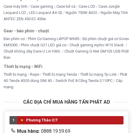
Case máy tính
Case gaming
Case bể cá
Case LCD
Case Jungle
Nguồn PC giá tốt
Leopard LCD , LED Leopard AX-02
Nguồn 750W AIGO
Nguồn Máy Tính
ANTEC ZEN 450 EC 450w
Nhà Thông Minh
Gear - bàn phím - chuột
PHỤ KIỆN
Bàn phím cơ
Phím Cơ Gaming LAPOP WK85
Bộ phím chuột giả cơ Sorex
KM3000
Phím chuột G21 LED giả cơ
Chuột gaming inphic W1S black
RAM MÁY TÍNH
Chuột không dây Dare-U Lm106G
Chuột Gaming G-Net GM103 USB RGB
Sạc dự phòng- củ sạc - dây sạc
Đen
Thiết bị mạng - WiFi
SẠC LAPTOP - ADAPTER LCD
Thiết bị mạng
Ruijie
Thiết bị mạng Tenda
Thiết bị mạng Tp-Link
Phát
4G Tenda 4G05 dùng SIM 4G
Switch PoE 8 Cổng Tenda S110PC
Cáp
Seagate
mạng
TẢN NHIỆT - FAN - LED
CÁC ĐỊA CHỈ MUA HÀNG TẤN PHÁT AD
THIẾT BỊ LƯU TRỮ
THIẾT BỊ MẠNG - WIFI
1
Phương Thảo ICT
Thiết bị thông minh
Mua hàng:
0888.19.59.69