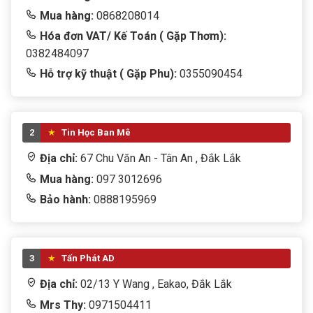
Mua hàng:
0868208014
Thiết bị văn phòng
Hóa đơn VAT/ Kế Toán ( Gặp Thơm):
tivi
0382484097
Hỗ trợ kỹ thuật ( Gặp Phu):
0355090454
TRANG PHỤC
TRÒ CHƠI TRẺ EM
2
Tin Học Ban Mê
WEB CAM
Địa chỉ:
67 Chu Văn An - Tân An , Đắk Lắk
Win + Office
Mua hàng:
097 3012696
Bảo hành:
0888195969
3
Tấn Phát AD
Địa chỉ:
02/13 Y Wang , Eakao, Đắk Lắk
Mrs Thy:
0971504411