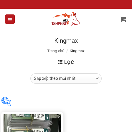
Skip
to
content
Kingmax
Trang chủ
/
Kingmax
LỌC
Danh mục sản phẩm
Chưa phân loại