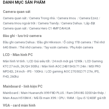
DANH MỤC SẢN PHẨM
CASE - NGUỒN MỚI
Camera quan sát
chi phí thi công
Camera quan sát
Camera Trong nhà
Camera Imou
Camera Ezviz
Camera Imou ngoài trời
Camera Tiandy
Camera Dahua
Lắp đặt
CPU - BỘ XỬ LÝ
Camera quan sát
Camera Hero C1 4MP DAHUA
Đầu ghi - lưu trữ camera
DÂY CÁP - CHUYỂN ĐỔI
Đầu ghi camera Dahua
Đầu ghi Hikvison
Ổ cứng 1TB camera
Thẻ nhớ
DÂY MẠNG
64G Biwin
Thẻ nhớ camera
Tay vươn camera
Phụ kiện camera
LCD - Màn hình PC
Di chuyển
Màn hình Vi tính
LCD Giá siêu tốt
24 inch mới giá 1290k
LCD Gaming
KTC 27 inch, 2K/QH 300hz
Màn hình AOC 24B15H3/71 24in
MSI PRO
DỊCH VỤ SỬA CHỮA
MP242L 24 inch - IPS - 100Hz
LCD gaming AOC 27G50Z/71 27in, IPS,
ĐỒ CHƠI ĐỘC - LẠ
FHD, 260hz
Mainboard - linh kiện PC
Google Merchant
Mainboard
Main Huananzhi X99 F8D PLUS
Ram DR4 8G 3200 tản thép
HDD - SSD -M2
Main Asus H510M-K
Mã lỗi main X99
CPU
RAM
Cpu i5 12400F giá tốt
VGA - card màn hình
Inverter bám tải