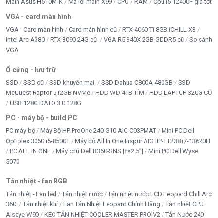
ĐỒ CHƠI ĐỘC - LẠ
Main Asus H510M-K
Mã lỗi main X99
CPU
RAM
Cpu i5 12400F giá tốt
VGA - card màn hình
Google Merchant
VGA - Card màn hình
Card màn hình cũ
RTX 4060 Ti 8GB iCHILL X3
Intel Arc A380
RTX 3090 24G cũ
VGA R5 340X 2GB GDDR5 cũ
So sánh
HDD - SSD -M2
VGA
Inverter bám tải
Ổ cứng - lưu trữ
LAPTOP Chính hãng
SSD
SSD cũ
SSD khuyến mại
SSD Dahua C800A 480GB
SSD
McQuest Raptor 512GB NVMe
HDD WD 4TB TÍM
HDD LAPTOP 320G CŨ
LCD - MÀN HÌNH
USB 128G DATO 3.0 128G
PC - máy bộ - build PC
LINH KIỆN LAPTOP
PC máy bộ
Máy Bộ HP ProOne 240 G10 AIO C03PMAT
Mini PC Dell
LINH KIỆN TRÂU CÀY
Optiplex 3060 i5-8500T
Máy bộ All In One Inspur AIO IIP-TT238 i7-13620H
PC ALL IN ONE
Máy chủ Dell R360-SNS |8×2.5”|
Mini PC Dell Wyse
LOA KẸO KÉO
5070
LOA VI TÍNH - HEADPHONE
Tản nhiệt - fan RGB
Tản nhiệt - Fan led
Tản nhiệt nước
Tản nhiệt nước LCD Leopard Chill Arc
MAINBOARD
360
Tản nhiệt khí
Fan Tản Nhiệt Leopard Chính Hãng
Tản nhiệt CPU
Alseye W90
KEO TẢN NHIỆT COOLER MASTER PRO V2
Tản Nước 240