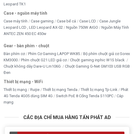
MÁY BỘ & PC GAMING
Leopard TK1
Movespeed
Case - nguồn máy tính
Case máy tính
Case gaming
Case bể cá
Case LCD
Case Jungle
Năng Lượng Mặt Trời
Leopard LCD , LED Leopard AX-02
Nguồn 750W AIGO
Nguồn Máy Tính
ANTEC ZEN 450 EC 450w
NET GAME
Gear - bàn phím - chuột
Nguồn PC giá tốt
Bàn phím cơ
Phím Cơ Gaming LAPOP WK85
Bộ phím chuột giả cơ Sorex
KM3000
Phím chuột G21 LED giả cơ
Chuột gaming inphic W1S black
Nhà Thông Minh
Chuột không dây Dare-U Lm106G
Chuột Gaming G-Net GM103 USB RGB
Đen
PHỤ KIỆN
Thiết bị mạng - WiFi
RAM MÁY TÍNH
Thiết bị mạng
Ruijie
Thiết bị mạng Tenda
Thiết bị mạng Tp-Link
Phát
4G Tenda 4G05 dùng SIM 4G
Switch PoE 8 Cổng Tenda S110PC
Cáp
Sạc dự phòng- củ sạc - dây sạc
mạng
SẠC LAPTOP - ADAPTER LCD
CÁC ĐỊA CHỈ MUA HÀNG TẤN PHÁT AD
Seagate