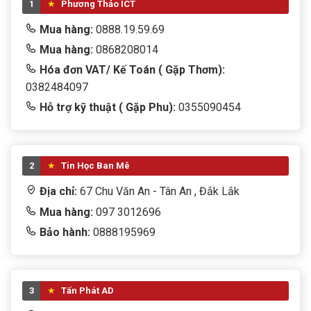
TẢN NHIỆT - FAN - LED
1
Phương Thảo ICT
Mua hàng:
0888.19.59.69
THIẾT BỊ LƯU TRỮ
Mua hàng:
0868208014
THIẾT BỊ MẠNG - WIFI
Hóa đơn VAT/ Kế Toán ( Gặp Thơm):
0382484097
Thiết bị thông minh
Hỗ trợ kỹ thuật ( Gặp Phu):
0355090454
Thiết bị văn phòng
tivi
2
Tin Học Ban Mê
TRANG PHỤC
Địa chỉ:
67 Chu Văn An - Tân An , Đắk Lắk
TRÒ CHƠI TRẺ EM
Mua hàng:
097 3012696
WEB CAM
Bảo hành:
0888195969
Win + Office
3
Tấn Phát AD