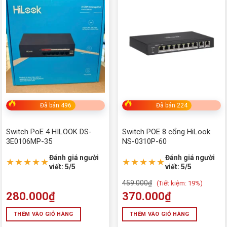
Tìm theo giá
Price:
280,000₫
—
370,000₫
Danh mục sản phẩm
Chưa phân loại
ĐIỆN THOẠI - LINH KIỆN
ALL IN ONE
Đã bán 496
Đã bán 224
BÀN GHẾ GAMING
Switch PoE 4 HILOOK DS-
Switch POE 8 cổng HiLook
3E0106MP-35
NS-0310P-60
BÀN PHÍM - CHUỘT
Đánh giá người
Đánh giá người
★★★★★
★★★★★
bếp
viết: 5/5
viết: 5/5
459.000
₫
(
Tiết kiệm:
19%)
Camera EZVIZ chính hãng, giá rẻ, miễn phí lắp đặt
280.000
₫
370.000
₫
camera imou
THÊM VÀO GIỎ HÀNG
THÊM VÀO GIỎ HÀNG