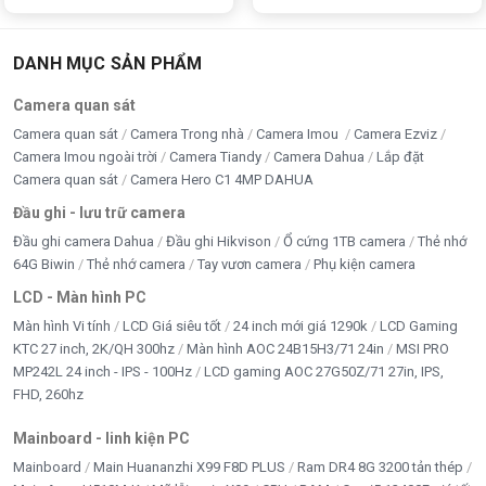
Camera quan sát
Camera Tiandy
DANH MỤC SẢN PHẨM
Camera UNV
Camera quan sát
Camera quan sát
Camera Trong nhà
Camera Imou
Camera Ezviz
CARD MÀN HÌNH MỚI - CŨ
Camera Imou ngoài trời
Camera Tiandy
Camera Dahua
Lắp đặt
CASE - NGUỒN MỚI
Camera quan sát
Camera Hero C1 4MP DAHUA
Đầu ghi - lưu trữ camera
chi phí thi công
Đầu ghi camera Dahua
Đầu ghi Hikvison
Ổ cứng 1TB camera
Thẻ nhớ
64G Biwin
Thẻ nhớ camera
Tay vươn camera
Phụ kiện camera
CPU - BỘ XỬ LÝ
LCD - Màn hình PC
DÂY CÁP - CHUYỂN ĐỔI
Màn hình Vi tính
LCD Giá siêu tốt
24 inch mới giá 1290k
LCD Gaming
KTC 27 inch, 2K/QH 300hz
Màn hình AOC 24B15H3/71 24in
MSI PRO
DÂY MẠNG
MP242L 24 inch - IPS - 100Hz
LCD gaming AOC 27G50Z/71 27in, IPS,
FHD, 260hz
Di chuyển
Mainboard - linh kiện PC
DỊCH VỤ SỬA CHỮA
Mainboard
Main Huananzhi X99 F8D PLUS
Ram DR4 8G 3200 tản thép