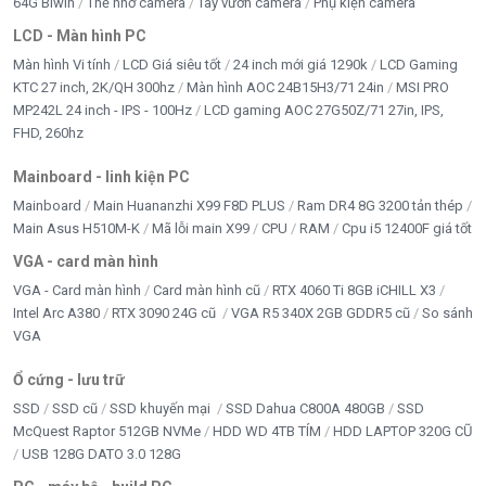
64G Biwin
Thẻ nhớ camera
Tay vươn camera
Phụ kiện camera
LCD - Màn hình PC
Màn hình Vi tính
LCD Giá siêu tốt
24 inch mới giá 1290k
LCD Gaming
KTC 27 inch, 2K/QH 300hz
Màn hình AOC 24B15H3/71 24in
MSI PRO
MP242L 24 inch - IPS - 100Hz
LCD gaming AOC 27G50Z/71 27in, IPS,
FHD, 260hz
Mainboard - linh kiện PC
Mainboard
Main Huananzhi X99 F8D PLUS
Ram DR4 8G 3200 tản thép
Main Asus H510M-K
Mã lỗi main X99
CPU
RAM
Cpu i5 12400F giá tốt
VGA - card màn hình
VGA - Card màn hình
Card màn hình cũ
RTX 4060 Ti 8GB iCHILL X3
Intel Arc A380
RTX 3090 24G cũ
VGA R5 340X 2GB GDDR5 cũ
So sánh
VGA
Ổ cứng - lưu trữ
SSD
SSD cũ
SSD khuyến mại
SSD Dahua C800A 480GB
SSD
McQuest Raptor 512GB NVMe
HDD WD 4TB TÍM
HDD LAPTOP 320G CŨ
USB 128G DATO 3.0 128G