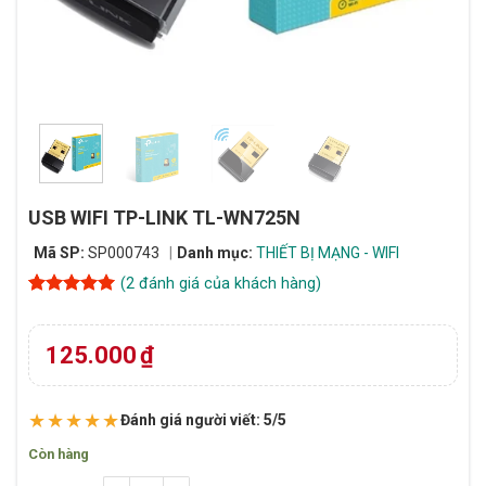
USB WIFI TP-LINK TL-WN725N
Mã SP:
SP000743
Danh mục:
THIẾT BỊ MẠNG - WIFI
(
2
đánh giá của khách hàng)
5
2
trên 5
dựa trên
đánh giá
125.000
₫
★★★★★
Đánh giá người viết: 5/5
Còn hàng