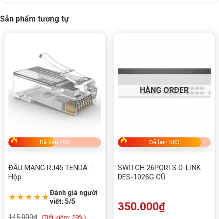
Sản phẩm tương tự
HÀNG ORDER
Đã bán 200
Đã bán 583
ĐẦU MẠNG RJ45 TENDA -
SWITCH 26PORTS D-LINK
Hộp
DES-1026G CŨ
Đánh giá người
★★★★★
viết: 5/5
350.000
₫
145.000
₫
(
Tiết kiệm:
59%)