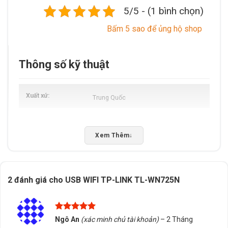
5/5 - (1 bình chọn)
Bấm 5 sao để ủng hộ shop
Thông số kỹ thuật
Xuất xứ
Trung Quốc
Xem Thêm
↓
2 đánh giá cho
USB WIFI TP-LINK TL-WN725N
Được xếp
Ngô An
(xác minh chủ tài khoản)
–
2 Tháng
hạng
5
5