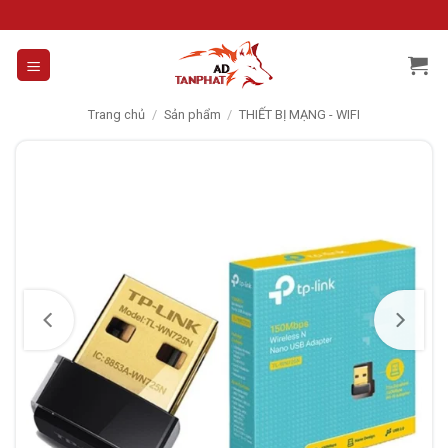
Skip
to
content
Trang chủ
/
Sản phẩm
/
THIẾT BỊ MẠNG - WIFI