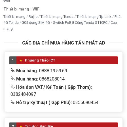
Đen
Thiết bị mạng - WiFi
Thiết bị mạng
Ruijie
Thiết bị mạng Tenda
Thiết bị mạng Tp-Link
Phát
4G Tenda 4G05 dùng SIM 4G
Switch PoE 8 Cổng Tenda S110PC
Cáp
mạng
CÁC ĐỊA CHỈ MUA HÀNG TẤN PHÁT AD
1
Phương Thảo ICT
Mua hàng:
0888.19.59.69
Mua hàng:
0868208014
Hóa đơn VAT/ Kế Toán ( Gặp Thơm):
0382484097
Hỗ trợ kỹ thuật ( Gặp Phu):
0355090454
2
Tin Học Ban Mê