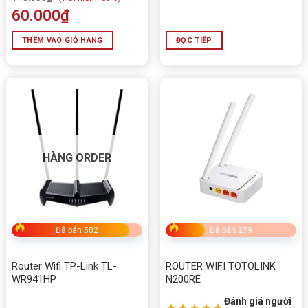
60.000
₫
THÊM VÀO GIỎ HÀNG
ĐỌC TIẾP
HÀNG ORDER
Đã bán 502
Đã bán 279
Router Wifi TP-Link TL-
ROUTER WIFI TOTOLINK
WR941HP
N200RE
Đánh giá người
★★★★★