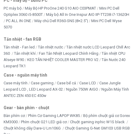
PC - máy bộ - build PC
PC máy bộ
Máy Bộ HP ProOne 240 G10 AIO C03PMAT
Mini PC Dell
Optiplex 3060 i5-8500T
Máy bộ All In One Inspur AIO IIP-TT238 i7-13620H
PC ALL IN ONE
Máy chủ Dell R360-SNS |8×2.5”|
Mini PC Dell Wyse
5070
Tản nhiệt - fan RGB
Tản nhiệt - Fan led
Tản nhiệt nước
Tản nhiệt nước LCD Leopard Chill Arc
360
Tản nhiệt khí
Fan Tản Nhiệt Leopard Chính Hãng
Tản nhiệt CPU
Alseye W90
KEO TẢN NHIỆT COOLER MASTER PRO V2
Tản Nước 240
Leopard TK1
Case - nguồn máy tính
Case máy tính
Case gaming
Case bể cá
Case LCD
Case Jungle
Leopard LCD , LED Leopard AX-02
Nguồn 750W AIGO
Nguồn Máy Tính
ANTEC ZEN 450 EC 450w
Gear - bàn phím - chuột
Bàn phím cơ
Phím Cơ Gaming LAPOP WK85
Bộ phím chuột giả cơ Sorex
KM3000
Phím chuột G21 LED giả cơ
Chuột gaming inphic W1S black
Chuột không dây Dare-U Lm106G
Chuột Gaming G-Net GM103 USB RGB