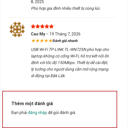
8, 2025
sao
Phù hợp gia đình nhiều thiết bị cùng lúc.
Được xếp
Cao My
–
19 Tháng 7, 2026
hạng
5
5
★★★★★
Đánh giá nhanh
sao
USB Wi-Fi TP-LINK TL-WN725N phù hợp cho
laptop không có cổng Wi-Fi, hỗ trợ kết nối ổn
định với tốc độ 150Mbps. Thiết bị dễ cài đặt,
lý tưởng cho người dùng cần mở rộng mạng
di động tại Đắk Lắk.
Thêm một đánh giá
Bạn phải
đăng nhập
để gửi đánh giá.