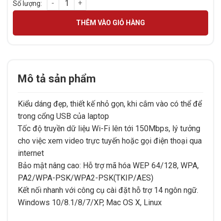
USB WIFI TP-LINK TL-WN725N số lượng
THÊM VÀO GIỎ HÀNG
Mô tả sản phẩm
Kiểu dáng đẹp, thiết kế nhỏ gọn, khi cắm vào có thể để
trong cổng USB của laptop
Tốc độ truyền dữ liệu Wi-Fi lên tới 150Mbps, lý tưởng
cho việc xem video trực tuyến hoặc gọi điện thoại qua
internet
Bảo mật nâng cao: Hỗ trợ mã hóa WEP 64/128, WPA,
PA2/WPA-PSK/WPA2-PSK(TKIP/AES)
Kết nối nhanh với công cụ cài đặt hỗ trợ 14 ngôn ngữ.
Windows 10/8.1/8/7/XP, Mac OS X, Linux