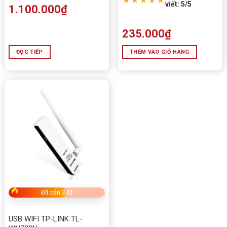
viết: 5/5
1.100.000
₫
235.000
₫
ĐỌC TIẾP
THÊM VÀO GIỎ HÀNG
Đã bán 343
USB WIFI TP-LINK TL-