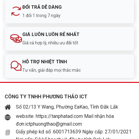
ĐỔI TRẢ DỄ DÀNG
1 đổi 1 trong 7 ngày
GIÁ LUÔN LUÔN RẺ NHẤT
Giá cả hợp lý, nhiều ưu đãi tốt
HỖ TRỢ NHIỆT TÌNH
Tư vấn, giải đáp mọi thắc mắc
CÔNG TY TNHH PHƯƠNG THẢO ICT
Số 02/13 Y Wang, Phường EaKao, Tỉnh Đắk Lắk
website: https://tanphatad.com Mail nhận hóa
đơn:ictphuongthao@gmail.com
Giấy phép kd số :6001713639 Ngày cấp: 27/01/2021