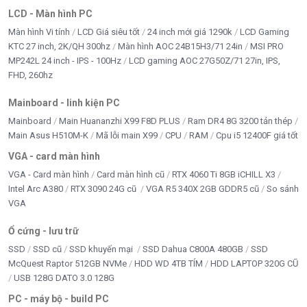
LCD - Màn hình PC
Màn hình Vi tính
LCD Giá siêu tốt
24 inch mới giá 1290k
LCD Gaming
KTC 27 inch, 2K/QH 300hz
Màn hình AOC 24B15H3/71 24in
MSI PRO
MP242L 24 inch - IPS - 100Hz
LCD gaming AOC 27G50Z/71 27in, IPS,
FHD, 260hz
Mainboard - linh kiện PC
Mainboard
Main Huananzhi X99 F8D PLUS
Ram DR4 8G 3200 tản thép
Main Asus H510M-K
Mã lỗi main X99
CPU
RAM
Cpu i5 12400F giá tốt
VGA - card màn hình
VGA - Card màn hình
Card màn hình cũ
RTX 4060 Ti 8GB iCHILL X3
Intel Arc A380
RTX 3090 24G cũ
VGA R5 340X 2GB GDDR5 cũ
So sánh
VGA
Ổ cứng - lưu trữ
SSD
SSD cũ
SSD khuyến mại
SSD Dahua C800A 480GB
SSD
McQuest Raptor 512GB NVMe
HDD WD 4TB TÍM
HDD LAPTOP 320G CŨ
USB 128G DATO 3.0 128G
PC - máy bộ - build PC