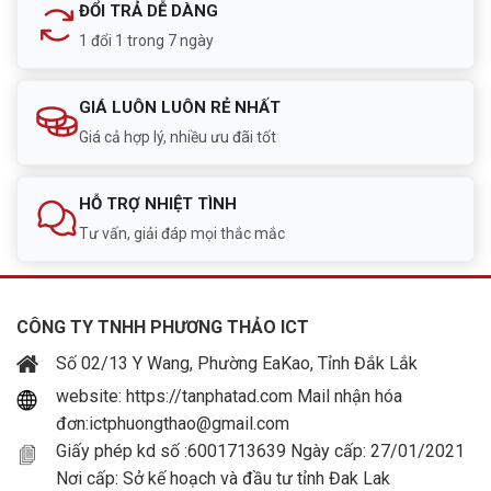
ĐỔI TRẢ DỄ DÀNG
1 đổi 1 trong 7 ngày
GIÁ LUÔN LUÔN RẺ NHẤT
Giá cả hợp lý, nhiều ưu đãi tốt
HỖ TRỢ NHIỆT TÌNH
Tư vấn, giải đáp mọi thắc mắc
CÔNG TY TNHH PHƯƠNG THẢO ICT
Số 02/13 Y Wang, Phường EaKao, Tỉnh Đắk Lắk
website: https://tanphatad.com Mail nhận hóa
đơn:ictphuongthao@gmail.com
Giấy phép kd số :6001713639 Ngày cấp: 27/01/2021
Nơi cấp: Sở kế hoạch và đầu tư tỉnh Đak Lak