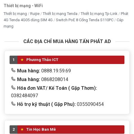
Thiết bị mạng - WiFi
Thiết bị mạng
Ruijie
Thiết bị mạng Tenda
Thiết bị mạng Tp-Link
Phát
4G Tenda 4G05 dùng SIM 4G
Switch PoE 8 Cổng Tenda S110PC
Cáp
mạng
CÁC ĐỊA CHỈ MUA HÀNG TẤN PHÁT AD
1
Phương Thảo ICT
Mua hàng:
0888.19.59.69
Mua hàng:
0868208014
Hóa đơn VAT/ Kế Toán ( Gặp Thơm):
0382484097
Hỗ trợ kỹ thuật ( Gặp Phu):
0355090454
2
Tin Học Ban Mê