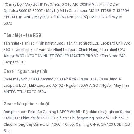
PC máy bộ
Máy Bộ HP ProOne 240 G10 AIO C03PMAT
Mini PC Dell
Optiplex 3060 i5-8500T
Máy bộ All In One Inspur AIO IIP-TT238 i7-13620H
PC ALL IN ONE
Máy chủ Dell R360-SNS |8×2.5”|
Mini PC Dell Wyse
5070
Tản nhiệt - fan RGB
Tản nhiệt - Fan led
Tản nhiệt nước
Tản nhiệt nước LCD Leopard Chill Arc
360
Tản nhiệt khí
Fan Tản Nhiệt Leopard Chính Hãng
Tản nhiệt CPU
Alseye W90
KEO TẢN NHIỆT COOLER MASTER PRO V2
Tản Nước 240
Leopard TK1
Case - nguồn máy tính
Case máy tính
Case gaming
Case bể cá
Case LCD
Case Jungle
Leopard LCD , LED Leopard AX-02
Nguồn 750W AIGO
Nguồn Máy Tính
ANTEC ZEN 450 EC 450w
Gear - bàn phím - chuột
Bàn phím cơ
Phím Cơ Gaming LAPOP WK85
Bộ phím chuột giả cơ Sorex
KM3000
Phím chuột G21 LED giả cơ
Chuột gaming inphic W1S black
Chuột không dây Dare-U Lm106G
Chuột Gaming G-Net GM103 USB RGB
Đen