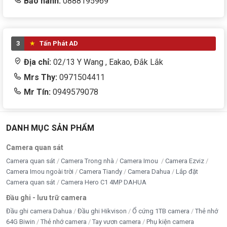
Bảo hành:
0888195969
3
Tấn Phát AD
Địa chỉ:
02/13 Y Wang , Eakao, Đắk Lắk
Mrs Thy:
0971504411
Mr Tín:
0949579078
DANH MỤC SẢN PHẨM
Camera quan sát
Camera quan sát
Camera Trong nhà
Camera Imou
Camera Ezviz
Camera Imou ngoài trời
Camera Tiandy
Camera Dahua
Lắp đặt
Camera quan sát
Camera Hero C1 4MP DAHUA
Đầu ghi - lưu trữ camera
Đầu ghi camera Dahua
Đầu ghi Hikvison
Ổ cứng 1TB camera
Thẻ nhớ
64G Biwin
Thẻ nhớ camera
Tay vươn camera
Phụ kiện camera