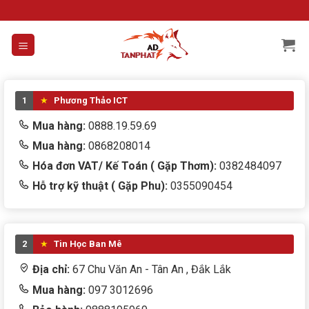
Skip
to
content
1
Phương Thảo ICT
Mua hàng:
0888.19.59.69
Mua hàng:
0868208014
Hóa đơn VAT/ Kế Toán ( Gặp Thơm):
0382484097
Hỗ trợ kỹ thuật ( Gặp Phu):
0355090454
2
Tin Học Ban Mê
Địa chỉ:
67 Chu Văn An - Tân An , Đắk Lắk
Mua hàng:
097 3012696