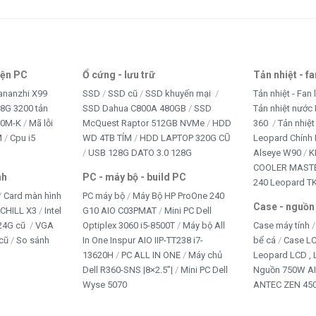
ết bị văn phòng
NG PHỤC
iện PC
Ổ cứng - lưu trữ
Tản nhiệt - f
 CHƠI TRẺ EM
ananzhi X99
SSD
SSD cũ
SSD khuyến mại
Tản nhiệt - Fan 
8G 3200 tản
SSD Dahua C800A 480GB
SSD
Tản nhiệt nước 
B CAM
10M-K
Mã lỗi
McQuest Raptor 512GB NVMe
HDD
360
Tản nhiệt
M
Cpu i5
WD 4TB TÍM
HDD LAPTOP 320G CŨ
Leopard Chính
+ Office
USB 128G DATO 3.0 128G
Alseye W90
K
COOLER MASTE
nh
PC - máy bộ - build PC
240 Leopard T
Card màn hình
PC máy bộ
Máy Bộ HP ProOne 240
Case - nguồn
iCHILL X3
Intel
G10 AIO C03PMAT
Mini PC Dell
24G cũ
VGA
Optiplex 3060 i5-8500T
Máy bộ All
Case máy tính
cũ
So sánh
In One Inspur AIO IIP-TT238 i7-
bể cá
Case L
13620H
PC ALL IN ONE
Máy chủ
Leopard LCD ,
Dell R360-SNS |8×2.5”|
Mini PC Dell
Nguồn 750W A
Wyse 5070
ANTEC ZEN 450