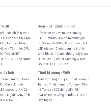
an RGB
Gear - bàn phím - chuột
led
Tản nhiệt nước
Bàn phím cơ
Phím Cơ Gaming
LCD Leopard Chill Arc
LAPOP WK85
Bộ phím chuột giả
 khí
Fan Tản Nhiệt
cơ Sorex KM3000
Phím chuột G21
 Hãng
Tản nhiệt CPU
LED giả cơ
Chuột gaming inphic
EO TẢN NHIỆT
W1S black
Chuột không dây Dare-
R PRO V2
Tản Nước
U Lm106G
Chuột Gaming G-Net
K1
GM103 USB RGB Đen
 máy tính
Thiết bị mạng - WiFi
Case gaming
Case
Thiết bị mạng
Ruijie
Thiết bị mạng
CD
Case Jungle
Tenda
Thiết bị mạng Tp-Link
Phát
 LED Leopard AX-02
4G Tenda 4G05 dùng SIM 4G
IGO
Nguồn Máy Tính
Switch PoE 8 Cổng Tenda S110PC
 EC 450w
Cáp mạng