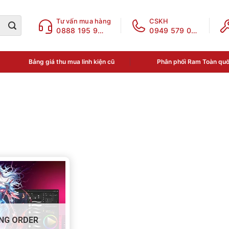
Tư vấn mua hàng
CSKH
0888 195 969
0949 579 078
Bảng giá thu mua linh kiện cũ
Phân phối Ram Toàn qu
ục sản phẩm
a phân loại
N THOẠI - LINH KIỆN
NG ORDER