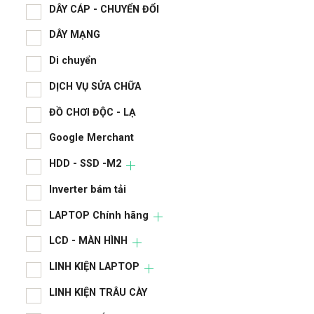
CAS
DÂY CÁP - CHUYỂN ĐỔI
DÂY MẠNG
chi 
Di chuyển
CPU
DỊCH VỤ SỬA CHỮA
DÂY
ĐỒ CHƠI ĐỘC - LẠ
DÂY
Google Merchant
Di 
HDD - SSD -M2
DỊC
Inverter bám tải
ĐỒ 
LAPTOP Chính hãng
Goo
LCD - MÀN HÌNH
HDD
LINH KIỆN LAPTOP
LINH KIỆN TRÂU CÀY
Inve