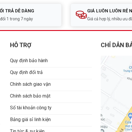
ỔI TRẢ DỄ DÀNG
GIÁ LUÔN LUÔN RẺ 
 đổi 1 trong 7 ngày
Giá cả hợp lý, nhiều ưu đã
HỖ TRỢ
CHỈ DẪN B
Quy định bảo hành
Quy định đổi trả
Chính sách giao vận
Chính sách bảo mật
Số tài khoản công ty
Bảng giá sỉ linh kiện
9
Tin tức & sự kiện