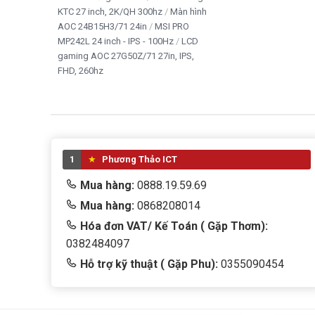
KTC 27 inch, 2K/QH 300hz
Màn hình
AOC 24B15H3/71 24in
MSI PRO
MP242L 24 inch - IPS - 100Hz
LCD
gaming AOC 27G50Z/71 27in, IPS,
FHD, 260hz
1
Phương Thảo ICT
Mua hàng:
0888.19.59.69
Mua hàng:
0868208014
Hóa đơn VAT/ Kế Toán ( Gặp Thơm):
0382484097
Hỗ trợ kỹ thuật ( Gặp Phu):
0355090454