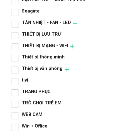
Ngu
Seagate
Nhà
TẢN NHIỆT - FAN - LED
PHỤ
THIẾT BỊ LƯU TRỮ
RAM
THIẾT BỊ MẠNG - WIFI
Sạc
Thiết bị thông minh
SẠC
Thiết bị văn phòng
Sea
tivi
TRANG PHỤC
TẢN
TRÒ CHƠI TRẺ EM
THI
WEB CAM
THI
Win + Office
Thi