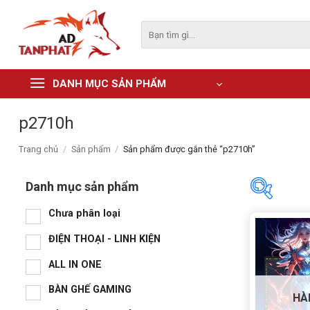
Skip
to
Tìm
kiếm:
content
DANH MỤC SẢN PHẨM
p2710h
Trang chủ
/
Sản phẩm
/
Sản phẩm được gắn thẻ “p2710h”
Danh mục sản phẩm
Chưa phân loại
Danh m
ĐIỆN THOẠI - LINH KIỆN
Chư
ALL IN ONE
ĐIỆ
BÀN GHẾ GAMING
HÀ