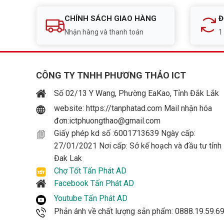
CHÍNH SÁCH GIAO HÀNG
Đ
Nhận hàng và thanh toán
1
CÔNG TY TNHH PHƯƠNG THẢO ICT
Số 02/13 Y Wang, Phường EaKao, Tỉnh Đắk Lắk
website: https://tanphatad.com Mail nhận hóa
đơn:ictphuongthao@gmail.com
Giấy phép kd số :6001713639 Ngày cấp:
27/01/2021 Nơi cấp: Sở kế hoạch và đầu tư tỉnh
Đak Lak
Chợ Tốt Tấn Phát AD
Facebook Tấn Phát AD
Youtube Tấn Phát AD
Phản ánh về chất lượng sản phẩm: 0888.19.59.6