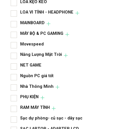
LOA KẸO KÉO
LAP
LOA VI TÍNH - HEADPHONE
LCD
MAINBOARD
LIN
MÁY BỘ & PC GAMING
LIN
Movespeed
LOA
Năng Lượng Mặt Trời
LOA
NET GAME
MA
Nguồn PC giá tốt
MÁY
Nhà Thông Minh
Mov
PHỤ KIỆN
RAM MÁY TÍNH
Năn
Sạc dự phòng- củ sạc - dây sạc
NET
SẠC LAPTOP - ADAPTER LCD