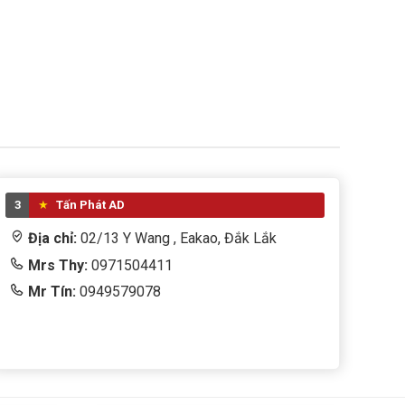
3
Tấn Phát AD
Địa chỉ:
02/13 Y Wang , Eakao, Đắk Lắk
Mrs Thy:
0971504411
Mr Tín:
0949579078