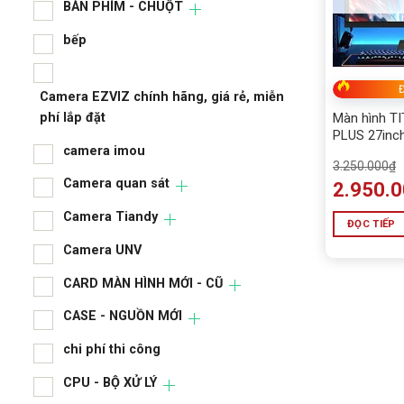
ALL
BÀN PHÍM - CHUỘT
BÀN
bếp
BÀN
Đ
Camera EZVIZ chính hãng, giá rẻ, miễn
bếp
phí lắp đặt
Màn hình T
PLUS 27inc
camera imou
IPS 1ms Ph
3.250.000
₫
Camera 
Camera quan sát
2.950.
phí lắp 
Camera Tiandy
ĐỌC TIẾP
cam
Camera UNV
Cam
CARD MÀN HÌNH MỚI - CŨ
Cam
CASE - NGUỒN MỚI
Cam
chi phí thi công
CAR
CPU - BỘ XỬ LÝ