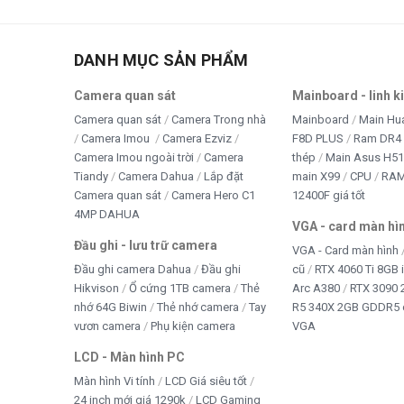
Thi
tivi
DANH MỤC SẢN PHẨM
TRA
Camera quan sát
Mainboard - linh k
TRÒ
Camera quan sát
Camera Trong nhà
Mainboard
Main Hu
Camera Imou
Camera Ezviz
F8D PLUS
Ram DR4 
WE
Camera Imou ngoài trời
Camera
thép
Main Asus H5
Tiandy
Camera Dahua
Lắp đặt
main X99
CPU
RA
Win 
Camera quan sát
Camera Hero C1
12400F giá tốt
4MP DAHUA
VGA - card màn hì
Đầu ghi - lưu trữ camera
VGA - Card màn hình
Đầu ghi camera Dahua
Đầu ghi
cũ
RTX 4060 Ti 8GB 
Hikvison
Ổ cứng 1TB camera
Thẻ
Arc A380
RTX 3090 
nhớ 64G Biwin
Thẻ nhớ camera
Tay
R5 340X 2GB GDDR5 
vươn camera
Phụ kiện camera
VGA
LCD - Màn hình PC
Màn hình Vi tính
LCD Giá siêu tốt
24 inch mới giá 1290k
LCD Gaming