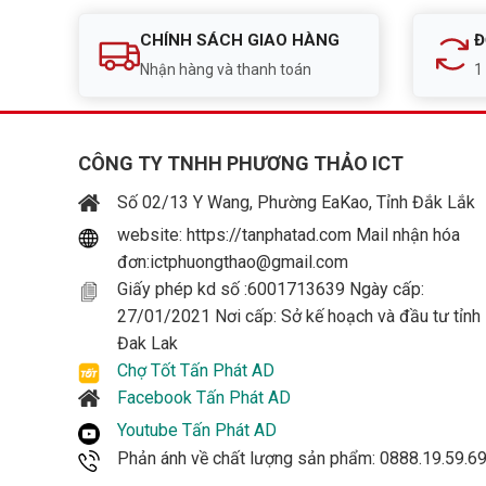
CHÍNH SÁCH GIAO HÀNG
Đ
Nhận hàng và thanh toán
1
CÔNG TY TNHH PHƯƠNG THẢO ICT
Số 02/13 Y Wang, Phường EaKao, Tỉnh Đắk Lắk
website: https://tanphatad.com Mail nhận hóa
đơn:ictphuongthao@gmail.com
Giấy phép kd số :6001713639 Ngày cấp:
27/01/2021 Nơi cấp: Sở kế hoạch và đầu tư tỉnh
Đak Lak
Chợ Tốt Tấn Phát AD
Facebook Tấn Phát AD
Youtube Tấn Phát AD
Phản ánh về chất lượng sản phẩm: 0888.19.59.6