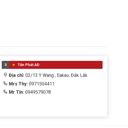
3
Tấn Phát AD
Địa chỉ:
02/13 Y Wang , Eakao, Đắk Lắk
Mrs Thy:
0971504411
Mr Tín:
0949579078