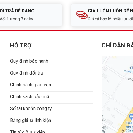
ỔI TRẢ DỄ DÀNG
GIÁ LUÔN LUÔN RẺ 
 đổi 1 trong 7 ngày
Giá cả hợp lý, nhiều ưu đã
HỖ TRỢ
CHỈ DẪN B
Quy định bảo hành
Quy định đổi trả
Chính sách giao vận
Chính sách bảo mật
Số tài khoản công ty
Bảng giá sỉ linh kiện
9
Tin tức & sự kiện