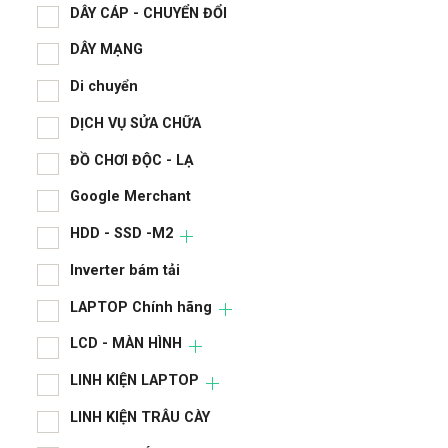
CAS
DÂY CÁP - CHUYỂN ĐỔI
DÂY MẠNG
chi 
Di chuyển
CPU
DỊCH VỤ SỬA CHỮA
DÂY
ĐỒ CHƠI ĐỘC - LẠ
DÂY
Google Merchant
Di 
HDD - SSD -M2
DỊC
Inverter bám tải
ĐỒ 
LAPTOP Chính hãng
Goo
LCD - MÀN HÌNH
HDD
LINH KIỆN LAPTOP
LINH KIỆN TRÂU CÀY
Inve