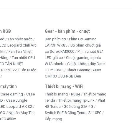
an RGB
Gear - bàn phím - chuột
led
Tản nhiệt nước
Bàn phím cơ
Phím Cơ Gaming
LCD Leopard Chill Arc
LAPOP WK85
Bộ phím chuột giả
 khí
Fan Tản Nhiệt
cơ Sorex KM3000
Phím chuột G21
 Hãng
Tản nhiệt CPU
LED giả cơ
Chuột gaming inphic
EO TẢN NHIỆT
W1S black
Chuột không dây Dare-
R PRO V2
Tản Nước
U Lm106G
Chuột Gaming G-Net
K1
GM103 USB RGB Đen
 máy tính
Thiết bị mạng - WiFi
Case gaming
Case
Thiết bị mạng
Ruijie
Thiết bị mạng
CD
Case Jungle
Tenda
Thiết bị mạng Tp-Link
Phát
 LED Leopard AX-02
4G Tenda 4G05 dùng SIM 4G
IGO
Nguồn Máy Tính
Switch PoE 8 Cổng Tenda S110PC
 EC 450w
Cáp mạng