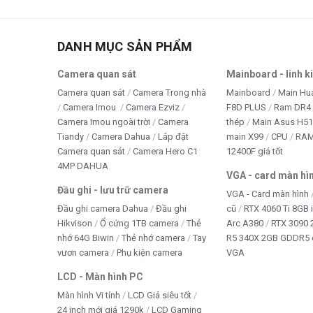
Thi
tivi
DANH MỤC SẢN PHẨM
TRA
Camera quan sát
Mainboard - linh k
TRÒ
Camera quan sát
Camera Trong nhà
Mainboard
Main Hu
Camera Imou
Camera Ezviz
F8D PLUS
Ram DR4 
WE
Camera Imou ngoài trời
Camera
thép
Main Asus H5
Tiandy
Camera Dahua
Lắp đặt
main X99
CPU
RA
Win 
Camera quan sát
Camera Hero C1
12400F giá tốt
4MP DAHUA
VGA - card màn hì
Đầu ghi - lưu trữ camera
VGA - Card màn hình
Đầu ghi camera Dahua
Đầu ghi
cũ
RTX 4060 Ti 8GB 
Hikvison
Ổ cứng 1TB camera
Thẻ
Arc A380
RTX 3090 
nhớ 64G Biwin
Thẻ nhớ camera
Tay
R5 340X 2GB GDDR5 
vươn camera
Phụ kiện camera
VGA
LCD - Màn hình PC
Màn hình Vi tính
LCD Giá siêu tốt
24 inch mới giá 1290k
LCD Gaming