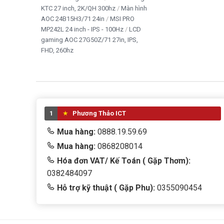
KTC 27 inch, 2K/QH 300hz
Màn hình
AOC 24B15H3/71 24in
MSI PRO
MP242L 24 inch - IPS - 100Hz
LCD
gaming AOC 27G50Z/71 27in, IPS,
FHD, 260hz
1
Phương Thảo ICT
Mua hàng:
0888.19.59.69
Mua hàng:
0868208014
Hóa đơn VAT/ Kế Toán ( Gặp Thơm):
0382484097
Hỗ trợ kỹ thuật ( Gặp Phu):
0355090454