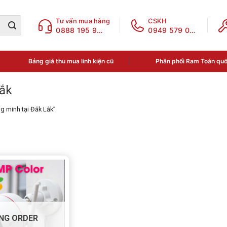
Tư vấn mua hàng
CSKH
0888 195 969
0949 579 078
Bảng giá thu mua linh kiện cũ
Phân phối Ram Toàn qu
Lắk
 minh tại Đắk Lắk”
ục sản phẩm
a phân loại
N THOẠI - LINH KIỆN
NG ORDER