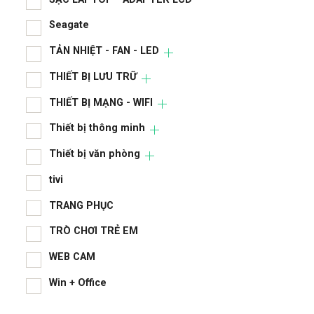
Ngu
Seagate
Nhà
TẢN NHIỆT - FAN - LED
PHỤ
THIẾT BỊ LƯU TRỮ
RAM
THIẾT BỊ MẠNG - WIFI
Sạc
Thiết bị thông minh
SẠC
Thiết bị văn phòng
Sea
tivi
TRANG PHỤC
TẢN
TRÒ CHƠI TRẺ EM
THI
WEB CAM
THI
Win + Office
Thi