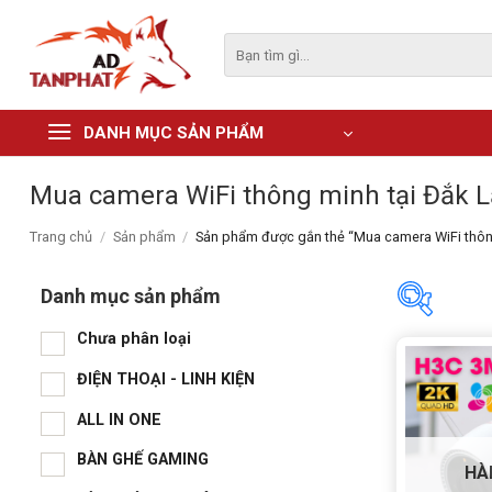
Skip
to
Tìm
kiếm:
content
DANH MỤC SẢN PHẨM
Mua camera WiFi thông minh tại Đắk 
Trang chủ
/
Sản phẩm
/
Sản phẩm được gắn thẻ “Mua camera WiFi thông
Danh mục sản phẩm
Chưa phân loại
Danh m
ĐIỆN THOẠI - LINH KIỆN
Chư
ALL IN ONE
ĐIỆ
BÀN GHẾ GAMING
HÀ