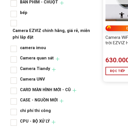
ALL
BÀN PHÍM - CHUỘT
BÀN
bếp
BÀN
Đ
Camera EZVIZ chính hãng, giá rẻ, miễn
bếp
phí lắp đặt
Camera WiFi
trời EZVIZ 
camera imou
vệ thông mi
Camera 
Camera quan sát
630.00
phí lắp 
Camera Tiandy
ĐỌC TIẾP
cam
Camera UNV
Cam
CARD MÀN HÌNH MỚI - CŨ
Cam
CASE - NGUỒN MỚI
Cam
chi phí thi công
CAR
CPU - BỘ XỬ LÝ