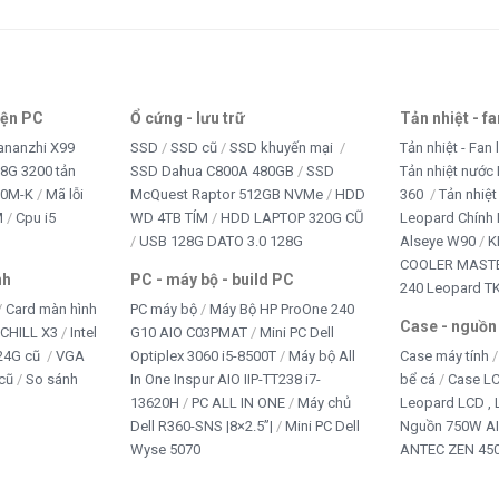
ết bị văn phòng
NG PHỤC
iện PC
Ổ cứng - lưu trữ
Tản nhiệt - f
 CHƠI TRẺ EM
ananzhi X99
SSD
SSD cũ
SSD khuyến mại
Tản nhiệt - Fan 
8G 3200 tản
SSD Dahua C800A 480GB
SSD
Tản nhiệt nước 
B CAM
10M-K
Mã lỗi
McQuest Raptor 512GB NVMe
HDD
360
Tản nhiệt
M
Cpu i5
WD 4TB TÍM
HDD LAPTOP 320G CŨ
Leopard Chính
+ Office
USB 128G DATO 3.0 128G
Alseye W90
K
COOLER MASTE
nh
PC - máy bộ - build PC
240 Leopard T
Card màn hình
PC máy bộ
Máy Bộ HP ProOne 240
Case - nguồn
iCHILL X3
Intel
G10 AIO C03PMAT
Mini PC Dell
24G cũ
VGA
Optiplex 3060 i5-8500T
Máy bộ All
Case máy tính
cũ
So sánh
In One Inspur AIO IIP-TT238 i7-
bể cá
Case L
13620H
PC ALL IN ONE
Máy chủ
Leopard LCD ,
Dell R360-SNS |8×2.5”|
Mini PC Dell
Nguồn 750W A
Wyse 5070
ANTEC ZEN 450