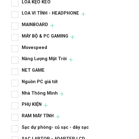
LOA KẸO KÉO
LAP
LOA VI TÍNH - HEADPHONE
LCD
MAINBOARD
LIN
MÁY BỘ & PC GAMING
LIN
Movespeed
LOA
Năng Lượng Mặt Trời
LOA
NET GAME
MA
Nguồn PC giá tốt
MÁY
Nhà Thông Minh
Mov
PHỤ KIỆN
RAM MÁY TÍNH
Năn
Sạc dự phòng- củ sạc - dây sạc
NET
SẠC LAPTOP - ADAPTER LCD