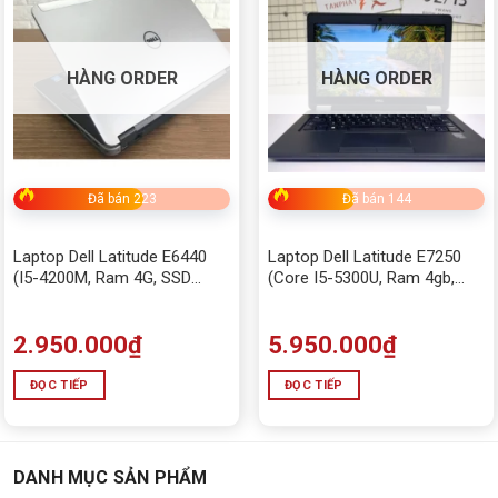
Price:
2,950,000₫
—
5,950,000₫
HÀNG ORDER
HÀNG ORDER
Danh mục sản phẩm
Chưa phân loại
ĐIỆN THOẠI - LINH KIỆN
Đã bán 223
Đã bán 144
ALL IN ONE
Laptop Dell Latitude E6440
Laptop Dell Latitude E7250
BÀN GHẾ GAMING
(I5-4200M, Ram 4G, SSD
(Core I5-5300U, Ram 4gb,
128Gb, 14″ HD)
SSD 128gb, 13″ HD)
BÀN PHÍM - CHUỘT
2.950.000
₫
5.950.000
₫
bếp
ĐỌC TIẾP
ĐỌC TIẾP
Camera EZVIZ chính hãng, giá rẻ, miễn phí lắp đặt
camera imou
DANH MỤC SẢN PHẨM
Camera quan sát