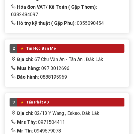
Hóa đơn VAT/ Kế Toán ( Gặp Thơm):
THIẾT BỊ LƯU TRỮ
0382484097
Hỗ trợ kỹ thuật ( Gặp Phu):
0355090454
THIẾT BỊ MẠNG - WIFI
Thiết bị thông minh
Thiết bị văn phòng
2
Tin Học Ban Mê
Địa chỉ:
67 Chu Văn An - Tân An , Đắk Lắk
tivi
Mua hàng:
097 3012696
TRANG PHỤC
Bảo hành:
0888195969
TRÒ CHƠI TRẺ EM
WEB CAM
3
Tấn Phát AD
Win + Office
Địa chỉ:
02/13 Y Wang , Eakao, Đắk Lắk
Mrs Thy:
0971504411
Mr Tín:
0949579078