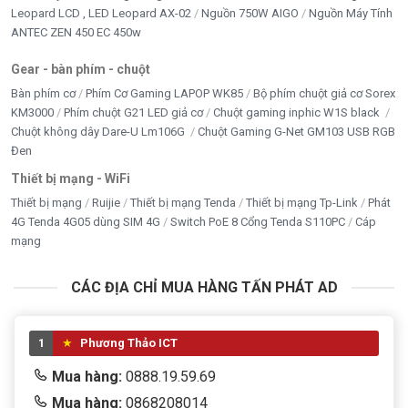
Leopard LCD , LED Leopard AX-02
Nguồn 750W AIGO
Nguồn Máy Tính
ANTEC ZEN 450 EC 450w
Movespeed
Gear - bàn phím - chuột
Năng Lượng Mặt Trời
Bàn phím cơ
Phím Cơ Gaming LAPOP WK85
Bộ phím chuột giả cơ Sorex
NET GAME
KM3000
Phím chuột G21 LED giả cơ
Chuột gaming inphic W1S black
Chuột không dây Dare-U Lm106G
Chuột Gaming G-Net GM103 USB RGB
Nguồn PC giá tốt
Đen
Thiết bị mạng - WiFi
Nhà Thông Minh
Thiết bị mạng
Ruijie
Thiết bị mạng Tenda
Thiết bị mạng Tp-Link
Phát
PHỤ KIỆN
4G Tenda 4G05 dùng SIM 4G
Switch PoE 8 Cổng Tenda S110PC
Cáp
mạng
RAM MÁY TÍNH
CÁC ĐỊA CHỈ MUA HÀNG TẤN PHÁT AD
Sạc dự phòng- củ sạc - dây sạc
SẠC LAPTOP - ADAPTER LCD
1
Phương Thảo ICT
Seagate
Mua hàng:
0888.19.59.69
Mua hàng:
0868208014
TẢN NHIỆT - FAN - LED