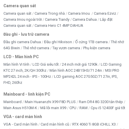
Camera quan sát
Camera Tiandy
Camera quan sát
Camera Trong nhà
Camera Imou
Camera Ezviz
Camera Imou ngoài trời
Camera Tiandy
Camera Dahua
Lắp đặt
Camera UNV
Camera quan sát
Camera Hero C1 4MP DAHUA
Đầu ghi - lưu trữ camera
CARD MÀN HÌNH MỚI - CŨ
Đầu ghi camera Dahua
Đầu ghi Hikvison
Ổ cứng 1TB camera
Thẻ nhớ
CASE - NGUỒN MỚI
64G Biwin
Thẻ nhớ camera
Tay vươn camera
Phụ kiện camera
LCD - Màn hình PC
chi phí thi công
Màn hình Vi tính
LCD Giá siêu tốt
24 inch mới giá 1290k
LCD Gaming
CPU - BỘ XỬ LÝ
KTC 27 inch, 2K/QH 300hz
Màn hình AOC 24B15H3/71 24in
MSI PRO
MP242L 24 inch - IPS - 100Hz
LCD gaming AOC 27G50Z/71 27in, IPS,
DÂY CÁP - CHUYỂN ĐỔI
FHD, 260hz
DÂY MẠNG
Mainboard - linh kiện PC
Mainboard
Main Huananzhi X99 F8D PLUS
Ram DR4 8G 3200 tản thép
Di chuyển
Main Asus H510M-K
Mã lỗi main X99
CPU
RAM
Cpu i5 12400F giá tốt
DỊCH VỤ SỬA CHỮA
VGA - card màn hình
VGA - Card màn hình
Card màn hình cũ
RTX 4060 Ti 8GB iCHILL X3
ĐỒ CHƠI ĐỘC - LẠ