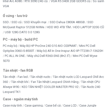
Intel Arc A380
RTX 3090 24G cũ
VGA R5 340X 2GB GDDR5 cũ
So sánh
VGA
Google Merchant
Ổ cứng - lưu trữ
HDD - SSD -M2
SSD
SSD cũ
SSD khuyến mại
SSD Dahua C800A 480GB
SSD
McQuest Raptor 512GB NVMe
HDD WD 4TB TÍM
HDD LAPTOP 320G CŨ
Inverter bám tải
USB 128G DATO 3.0 128G
LAPTOP Chính hãng
PC - máy bộ - build PC
PC máy bộ
Máy Bộ HP ProOne 240 G10 AIO C03PMAT
Mini PC Dell
LCD - MÀN HÌNH
Optiplex 3060 i5-8500T
Máy bộ All In One Inspur AIO IIP-TT238 i7-13620H
PC ALL IN ONE
Máy chủ Dell R360-SNS |8×2.5”|
Mini PC Dell Wyse
LINH KIỆN LAPTOP
5070
LINH KIỆN TRÂU CÀY
Tản nhiệt - fan RGB
Tản nhiệt - Fan led
Tản nhiệt nước
Tản nhiệt nước LCD Leopard Chill Arc
LOA KẸO KÉO
360
Tản nhiệt khí
Fan Tản Nhiệt Leopard Chính Hãng
Tản nhiệt CPU
Alseye W90
KEO TẢN NHIỆT COOLER MASTER PRO V2
Tản Nước 240
LOA VI TÍNH - HEADPHONE
Leopard TK1
MAINBOARD
Case - nguồn máy tính
Case máy tính
Case gaming
Case bể cá
Case LCD
Case Jungle
MÁY BỘ & PC GAMING