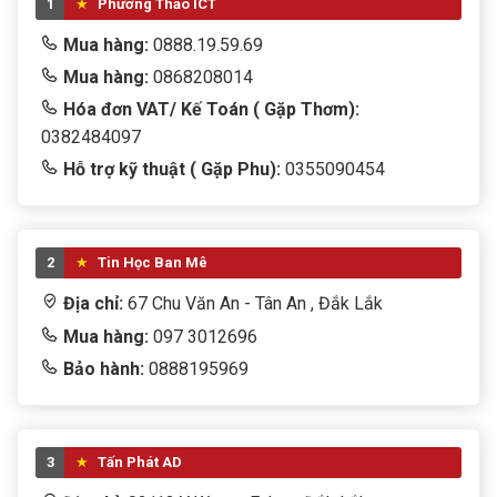
1
Phương Thảo ICT
Thiết bị thông minh
Mua hàng:
0888.19.59.69
Mua hàng:
0868208014
Thiết bị văn phòng
Hóa đơn VAT/ Kế Toán ( Gặp Thơm):
tivi
0382484097
Hỗ trợ kỹ thuật ( Gặp Phu):
0355090454
TRANG PHỤC
TRÒ CHƠI TRẺ EM
2
Tin Học Ban Mê
WEB CAM
Địa chỉ:
67 Chu Văn An - Tân An , Đắk Lắk
Win + Office
Mua hàng:
097 3012696
Bảo hành:
0888195969
3
Tấn Phát AD