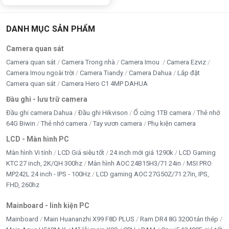
CARD MÀN HÌNH MỚI - CŨ
DANH MỤC SẢN PHẨM
CASE - NGUỒN MỚI
Camera quan sát
chi phí thi công
Camera quan sát
Camera Trong nhà
Camera Imou
Camera Ezviz
Camera Imou ngoài trời
Camera Tiandy
Camera Dahua
Lắp đặt
CPU - BỘ XỬ LÝ
Camera quan sát
Camera Hero C1 4MP DAHUA
Đầu ghi - lưu trữ camera
DÂY CÁP - CHUYỂN ĐỔI
Đầu ghi camera Dahua
Đầu ghi Hikvison
Ổ cứng 1TB camera
Thẻ nhớ
DÂY MẠNG
64G Biwin
Thẻ nhớ camera
Tay vươn camera
Phụ kiện camera
LCD - Màn hình PC
Di chuyển
Màn hình Vi tính
LCD Giá siêu tốt
24 inch mới giá 1290k
LCD Gaming
KTC 27 inch, 2K/QH 300hz
Màn hình AOC 24B15H3/71 24in
MSI PRO
DỊCH VỤ SỬA CHỮA
MP242L 24 inch - IPS - 100Hz
LCD gaming AOC 27G50Z/71 27in, IPS,
ĐỒ CHƠI ĐỘC - LẠ
FHD, 260hz
Mainboard - linh kiện PC
Google Merchant
Mainboard
Main Huananzhi X99 F8D PLUS
Ram DR4 8G 3200 tản thép
HDD - SSD -M2