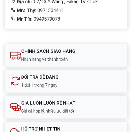
Địa chỉ:
02/13 Y Wang , Eakao, Đắk Lắk
Mrs Thy:
0971504411
Mr Tín:
0949579078
CHÍNH SÁCH GIAO HÀNG
Nhận hàng và thanh toán
ĐỔI TRẢ DỄ DÀNG
1 đổi 1 trong 7 ngày
GIÁ LUÔN LUÔN RẺ NHẤT
Giá cả hợp lý, nhiều ưu đãi tốt
HỖ TRỢ NHIỆT TÌNH