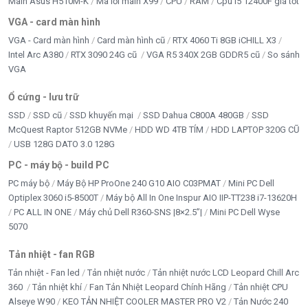
Main Asus H510M-K
Mã lỗi main X99
CPU
RAM
Cpu i5 12400F giá tốt
VGA - card màn hình
Inverter bám tải
VGA - Card màn hình
Card màn hình cũ
RTX 4060 Ti 8GB iCHILL X3
LAPTOP Chính hãng
Intel Arc A380
RTX 3090 24G cũ
VGA R5 340X 2GB GDDR5 cũ
So sánh
VGA
LCD - MÀN HÌNH
Ổ cứng - lưu trữ
LINH KIỆN LAPTOP
SSD
SSD cũ
SSD khuyến mại
SSD Dahua C800A 480GB
SSD
McQuest Raptor 512GB NVMe
HDD WD 4TB TÍM
HDD LAPTOP 320G CŨ
LINH KIỆN TRÂU CÀY
USB 128G DATO 3.0 128G
LOA KẸO KÉO
PC - máy bộ - build PC
PC máy bộ
Máy Bộ HP ProOne 240 G10 AIO C03PMAT
Mini PC Dell
LOA VI TÍNH - HEADPHONE
Optiplex 3060 i5-8500T
Máy bộ All In One Inspur AIO IIP-TT238 i7-13620H
PC ALL IN ONE
Máy chủ Dell R360-SNS |8×2.5”|
Mini PC Dell Wyse
MAINBOARD
5070
MÁY BỘ & PC GAMING
Tản nhiệt - fan RGB
Tản nhiệt - Fan led
Tản nhiệt nước
Tản nhiệt nước LCD Leopard Chill Arc
Movespeed
360
Tản nhiệt khí
Fan Tản Nhiệt Leopard Chính Hãng
Tản nhiệt CPU
Alseye W90
KEO TẢN NHIỆT COOLER MASTER PRO V2
Tản Nước 240
Năng Lượng Mặt Trời