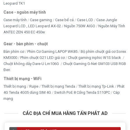
Leopard TK1
NET GAME
Case - nguồn máy tính
Case máy tính
Case gaming
Case bể cá
Case LCD
Case Jungle
Nguồn PC giá tốt
Leopard LCD , LED Leopard AX-02
Nguồn 750W AIGO
Nguồn Máy Tính
ANTEC ZEN 450 EC 450w
Nhà Thông Minh
Gear - bàn phím - chuột
PHỤ KIỆN
Bàn phím cơ
Phím Cơ Gaming LAPOP WK85
Bộ phím chuột giả cơ Sorex
KM3000
Phím chuột G21 LED giả cơ
Chuột gaming inphic W1S black
RAM MÁY TÍNH
Chuột không dây Dare-U Lm106G
Chuột Gaming G-Net GM103 USB RGB
Sạc dự phòng- củ sạc - dây sạc
Đen
Thiết bị mạng - WiFi
SẠC LAPTOP - ADAPTER LCD
Thiết bị mạng
Ruijie
Thiết bị mạng Tenda
Thiết bị mạng Tp-Link
Phát
4G Tenda 4G05 dùng SIM 4G
Switch PoE 8 Cổng Tenda S110PC
Cáp
Seagate
mạng
TẢN NHIỆT - FAN - LED
CÁC ĐỊA CHỈ MUA HÀNG TẤN PHÁT AD
THIẾT BỊ LƯU TRỮ
THIẾT BỊ MẠNG - WIFI