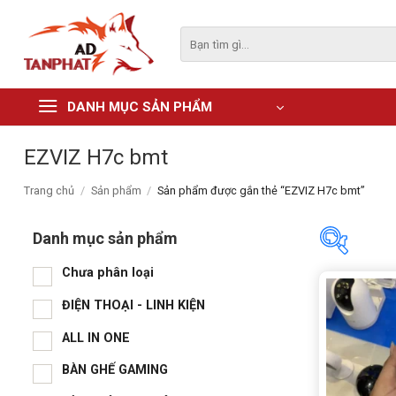
Skip
to
Tìm
kiếm:
content
DANH MỤC SẢN PHẨM
EZVIZ H7c bmt
Trang chủ
/
Sản phẩm
/
Sản phẩm được gắn thẻ “EZVIZ H7c bmt”
Danh mục sản phẩm
Chưa phân loại
Danh m
ĐIỆN THOẠI - LINH KIỆN
Chư
ALL IN ONE
ĐIỆ
BÀN GHẾ GAMING