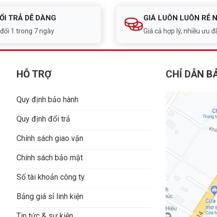
ỔI TRẢ DỄ DÀNG
GIÁ LUÔN LUÔN RẺ 
 đổi 1 trong 7 ngày
Giá cả hợp lý, nhiều ưu đã
HỖ TRỢ
CHỈ DẪN B
Quy định bảo hành
Quy định đổi trả
Chính sách giao vận
Chính sách bảo mật
Số tài khoản công ty
Bảng giá sỉ linh kiện
9
Tin tức & sự kiện