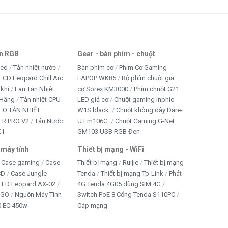
an RGB
Gear - bàn phím - chuột
led
Tản nhiệt nước
Bàn phím cơ
Phím Cơ Gaming
LCD Leopard Chill Arc
LAPOP WK85
Bộ phím chuột giả
 khí
Fan Tản Nhiệt
cơ Sorex KM3000
Phím chuột G21
 Hãng
Tản nhiệt CPU
LED giả cơ
Chuột gaming inphic
EO TẢN NHIỆT
W1S black
Chuột không dây Dare-
R PRO V2
Tản Nước
U Lm106G
Chuột Gaming G-Net
K1
GM103 USB RGB Đen
 máy tính
Thiết bị mạng - WiFi
Case gaming
Case
Thiết bị mạng
Ruijie
Thiết bị mạng
CD
Case Jungle
Tenda
Thiết bị mạng Tp-Link
Phát
 LED Leopard AX-02
4G Tenda 4G05 dùng SIM 4G
IGO
Nguồn Máy Tính
Switch PoE 8 Cổng Tenda S110PC
 EC 450w
Cáp mạng