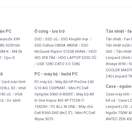
ết bị văn phòng
NG PHỤC
iện PC
Ổ cứng - lưu trữ
Tản nhiệt - f
 CHƠI TRẺ EM
ananzhi X99
SSD
SSD cũ
SSD khuyến mại
Tản nhiệt - Fan 
8G 3200 tản
SSD Dahua C800A 480GB
SSD
Tản nhiệt nước 
B CAM
10M-K
Mã lỗi
McQuest Raptor 512GB NVMe
HDD
360
Tản nhiệt
M
Cpu i5
WD 4TB TÍM
HDD LAPTOP 320G CŨ
Leopard Chính
+ Office
USB 128G DATO 3.0 128G
Alseye W90
K
COOLER MASTE
nh
PC - máy bộ - build PC
240 Leopard T
Card màn hình
PC máy bộ
Máy Bộ HP ProOne 240
Case - nguồn
iCHILL X3
Intel
G10 AIO C03PMAT
Mini PC Dell
24G cũ
VGA
Optiplex 3060 i5-8500T
Máy bộ All
Case máy tính
cũ
So sánh
In One Inspur AIO IIP-TT238 i7-
bể cá
Case L
13620H
PC ALL IN ONE
Máy chủ
Leopard LCD ,
Dell R360-SNS |8×2.5”|
Mini PC Dell
Nguồn 750W A
Wyse 5070
ANTEC ZEN 450