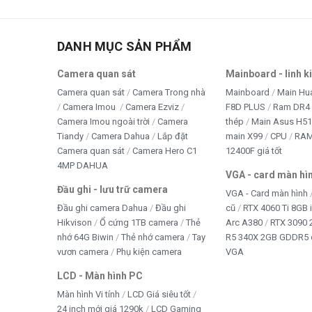
Thi
tivi
DANH MỤC SẢN PHẨM
TRA
Camera quan sát
Mainboard - linh k
TRÒ
Camera quan sát
Camera Trong nhà
Mainboard
Main Hu
Camera Imou
Camera Ezviz
F8D PLUS
Ram DR4 
WE
Camera Imou ngoài trời
Camera
thép
Main Asus H5
Tiandy
Camera Dahua
Lắp đặt
main X99
CPU
RA
Win 
Camera quan sát
Camera Hero C1
12400F giá tốt
4MP DAHUA
VGA - card màn hì
Đầu ghi - lưu trữ camera
VGA - Card màn hình
Đầu ghi camera Dahua
Đầu ghi
cũ
RTX 4060 Ti 8GB 
Hikvison
Ổ cứng 1TB camera
Thẻ
Arc A380
RTX 3090 
nhớ 64G Biwin
Thẻ nhớ camera
Tay
R5 340X 2GB GDDR5 
vươn camera
Phụ kiện camera
VGA
LCD - Màn hình PC
Màn hình Vi tính
LCD Giá siêu tốt
24 inch mới giá 1290k
LCD Gaming