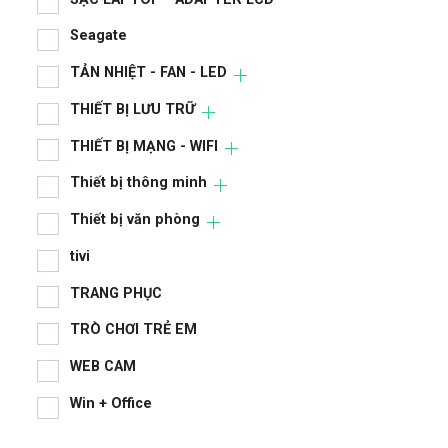
Ngu
Seagate
Nhà
TẢN NHIỆT - FAN - LED
PHỤ
THIẾT BỊ LƯU TRỮ
RAM
THIẾT BỊ MẠNG - WIFI
Sạc
Thiết bị thông minh
SẠC
Thiết bị văn phòng
Sea
tivi
TRANG PHỤC
TẢN
TRÒ CHƠI TRẺ EM
THI
WEB CAM
THI
Win + Office
Thi