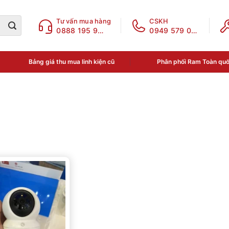
Tư vấn mua hàng
CSKH
0888 195 969
0949 579 078
Bảng giá thu mua linh kiện cũ
Phân phối Ram Toàn qu
ục sản phẩm
a phân loại
N THOẠI - LINH KIỆN