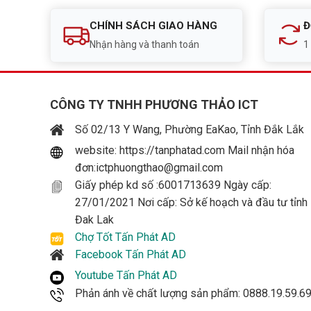
CHÍNH SÁCH GIAO HÀNG
Đ
Nhận hàng và thanh toán
1
CÔNG TY TNHH PHƯƠNG THẢO ICT
Số 02/13 Y Wang, Phường EaKao, Tỉnh Đắk Lắk
website: https://tanphatad.com Mail nhận hóa
đơn:ictphuongthao@gmail.com
Giấy phép kd số :6001713639 Ngày cấp:
27/01/2021 Nơi cấp: Sở kế hoạch và đầu tư tỉnh
Đak Lak
Chợ Tốt Tấn Phát AD
Facebook Tấn Phát AD
Youtube Tấn Phát AD
Phản ánh về chất lượng sản phẩm: 0888.19.59.6