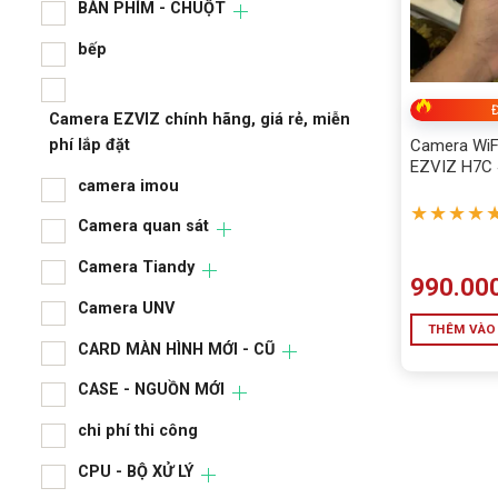
ALL
BÀN PHÍM - CHUỘT
BÀN
bếp
BÀN
Đ
Camera EZVIZ chính hãng, giá rẻ, miễn
bếp
phí lắp đặt
Camera WiFi
EZVIZ H7C
camera imou
★★★★
Camera 
Camera quan sát
phí lắp 
Camera Tiandy
cam
990.00
Camera UNV
Cam
THÊM VÀO
CARD MÀN HÌNH MỚI - CŨ
Cam
CASE - NGUỒN MỚI
Cam
chi phí thi công
CAR
CPU - BỘ XỬ LÝ