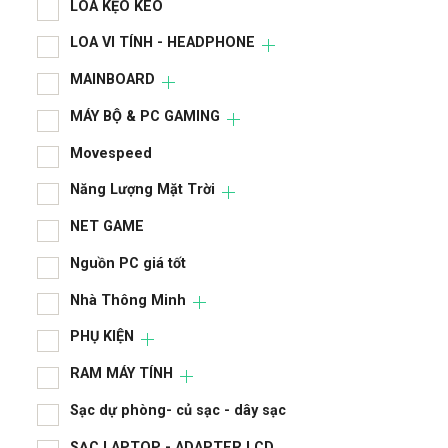
LOA KẸO KÉO
LAP
LOA VI TÍNH - HEADPHONE
LCD
MAINBOARD
LIN
MÁY BỘ & PC GAMING
LIN
Movespeed
LOA
Năng Lượng Mặt Trời
LOA
NET GAME
MA
Nguồn PC giá tốt
MÁY
Nhà Thông Minh
Mov
PHỤ KIỆN
RAM MÁY TÍNH
Năn
Sạc dự phòng- củ sạc - dây sạc
NET
SẠC LAPTOP - ADAPTER LCD