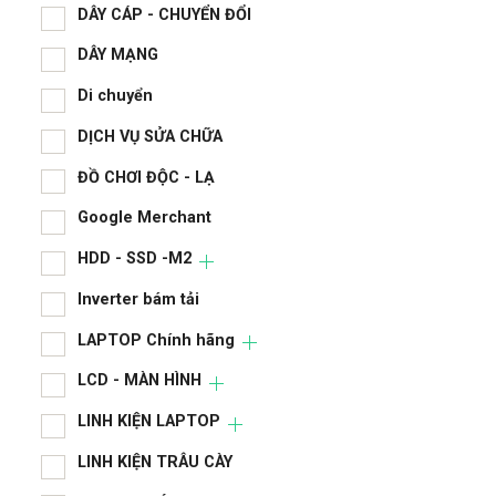
CAS
DÂY CÁP - CHUYỂN ĐỔI
DÂY MẠNG
chi 
Di chuyển
CPU
DỊCH VỤ SỬA CHỮA
DÂY
ĐỒ CHƠI ĐỘC - LẠ
DÂY
Google Merchant
Di 
HDD - SSD -M2
DỊC
Inverter bám tải
ĐỒ 
LAPTOP Chính hãng
Goo
LCD - MÀN HÌNH
HDD
LINH KIỆN LAPTOP
LINH KIỆN TRÂU CÀY
Inve