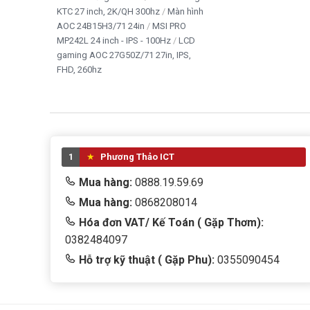
KTC 27 inch, 2K/QH 300hz
Màn hình
AOC 24B15H3/71 24in
MSI PRO
MP242L 24 inch - IPS - 100Hz
LCD
gaming AOC 27G50Z/71 27in, IPS,
FHD, 260hz
1
Phương Thảo ICT
Mua hàng:
0888.19.59.69
Mua hàng:
0868208014
Hóa đơn VAT/ Kế Toán ( Gặp Thơm):
0382484097
Hỗ trợ kỹ thuật ( Gặp Phu):
0355090454