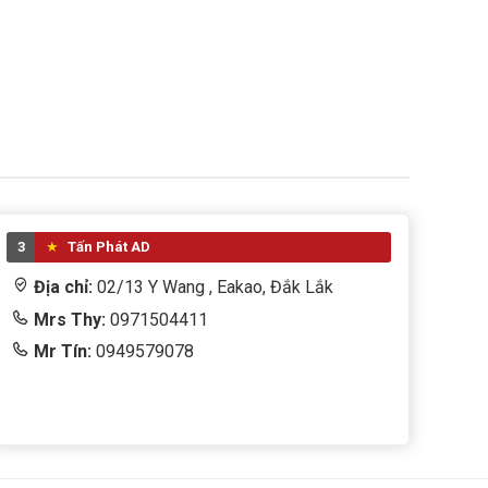
3
Tấn Phát AD
Địa chỉ:
02/13 Y Wang , Eakao, Đắk Lắk
Mrs Thy:
0971504411
Mr Tín:
0949579078