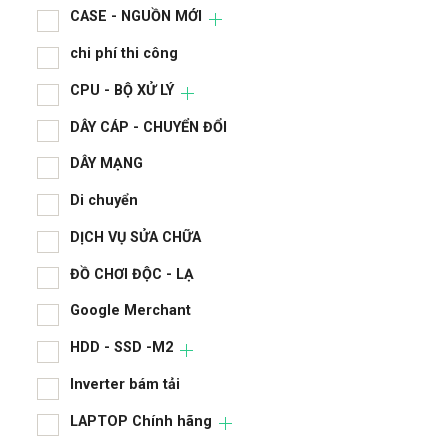
CASE - NGUỒN MỚI
chi phí thi công
CPU - BỘ XỬ LÝ
DÂY CÁP - CHUYỂN ĐỔI
DÂY MẠNG
Di chuyển
DỊCH VỤ SỬA CHỮA
ĐỒ CHƠI ĐỘC - LẠ
Google Merchant
HDD - SSD -M2
Inverter bám tải
LAPTOP Chính hãng