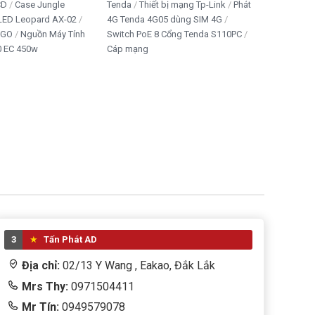
CD
Case Jungle
Tenda
Thiết bị mạng Tp-Link
Phát
 LED Leopard AX-02
4G Tenda 4G05 dùng SIM 4G
IGO
Nguồn Máy Tính
Switch PoE 8 Cổng Tenda S110PC
 EC 450w
Cáp mạng
3
Tấn Phát AD
Địa chỉ:
02/13 Y Wang , Eakao, Đắk Lắk
Mrs Thy:
0971504411
Mr Tín:
0949579078