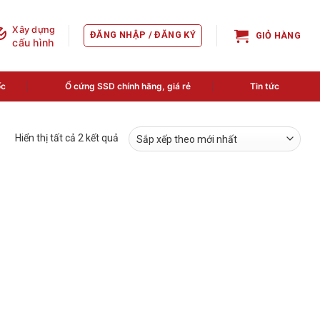
Xây dựng
ĐĂNG NHẬP / ĐĂNG KÝ
GIỎ HÀNG
cấu hình
ốc
Ổ cứng SSD chính hãng, giá rẻ
Tin tức
Đã
Hiển thị tất cả 2 kết quả
sắp
xếp
theo
mới
nhất