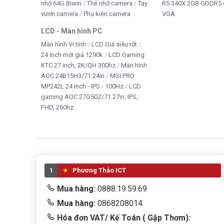
nhớ 64G Biwin
Thẻ nhớ camera
Tay
R5 340X 2GB GDDR5 
vươn camera
Phụ kiện camera
VGA
LCD - Màn hình PC
Màn hình Vi tính
LCD Giá siêu tốt
24 inch mới giá 1290k
LCD Gaming
KTC 27 inch, 2K/QH 300hz
Màn hình
AOC 24B15H3/71 24in
MSI PRO
MP242L 24 inch - IPS - 100Hz
LCD
gaming AOC 27G50Z/71 27in, IPS,
FHD, 260hz
1
Phương Thảo ICT
Mua hàng:
0888.19.59.69
Mua hàng:
0868208014
Hóa đơn VAT/ Kế Toán ( Gặp Thơm):