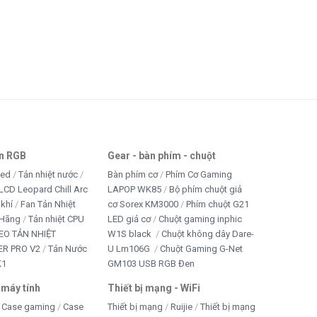
an RGB
Gear - bàn phím - chuột
led
Tản nhiệt nước
Bàn phím cơ
Phím Cơ Gaming
LCD Leopard Chill Arc
LAPOP WK85
Bộ phím chuột giả
 khí
Fan Tản Nhiệt
cơ Sorex KM3000
Phím chuột G21
 Hãng
Tản nhiệt CPU
LED giả cơ
Chuột gaming inphic
EO TẢN NHIỆT
W1S black
Chuột không dây Dare-
R PRO V2
Tản Nước
U Lm106G
Chuột Gaming G-Net
K1
GM103 USB RGB Đen
 máy tính
Thiết bị mạng - WiFi
Case gaming
Case
Thiết bị mạng
Ruijie
Thiết bị mạng