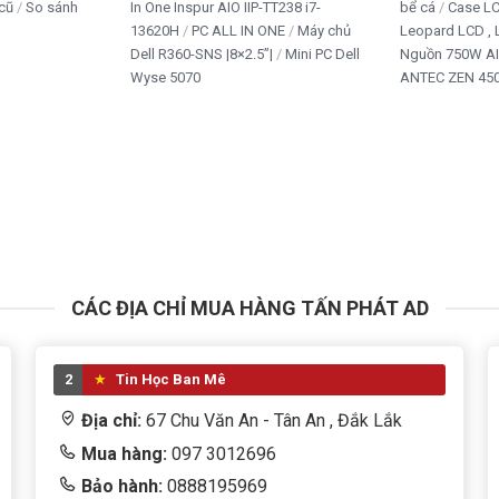
cũ
So sánh
In One Inspur AIO IIP-TT238 i7-
bể cá
Case L
13620H
PC ALL IN ONE
Máy chủ
Leopard LCD ,
Dell R360-SNS |8×2.5”|
Mini PC Dell
Nguồn 750W A
Wyse 5070
ANTEC ZEN 450
CÁC ĐỊA CHỈ MUA HÀNG TẤN PHÁT AD
2
Tin Học Ban Mê
Địa chỉ:
67 Chu Văn An - Tân An , Đắk Lắk
Mua hàng:
097 3012696
Bảo hành:
0888195969