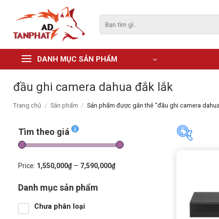
Skip
to
Tìm
kiếm:
content
DANH MỤC SẢN PHẨM
đầu ghi camera dahua đắk lắk
Trang chủ
/
Sản phẩm
/
Sản phẩm được gắn thẻ “đầu ghi camera dahua
Tìm theo giá
Tìm the
Price:
1,550,000₫
—
7,590,000₫
Danh mục sản phẩm
Price:
1,5
Chưa phân loại