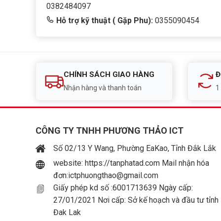
0382484097
Hỗ trợ kỹ thuật ( Gặp Phu):
0355090454
CHÍNH SÁCH GIAO HÀNG
Đ
Nhận hàng và thanh toán
1
CÔNG TY TNHH PHƯƠNG THẢO ICT
Số 02/13 Y Wang, Phường EaKao, Tỉnh Đắk Lắk
website: https://tanphatad.com Mail nhận hóa
đơn:ictphuongthao@gmail.com
Giấy phép kd số :6001713639 Ngày cấp:
27/01/2021 Nơi cấp: Sở kế hoạch và đầu tư tỉnh
Đak Lak