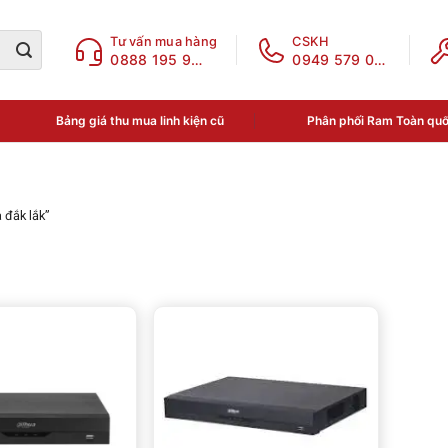
Tư vấn mua hàng
CSKH
0888 195 969
0949 579 078
Bảng giá thu mua linh kiện cũ
Phân phối Ram Toàn qu
 đắk lắk”
o giá
Danh mục sản phẩm
Chưa phân loại
50,000₫
—
7,590,000₫
ĐIỆN THOẠI - LINH KIỆN