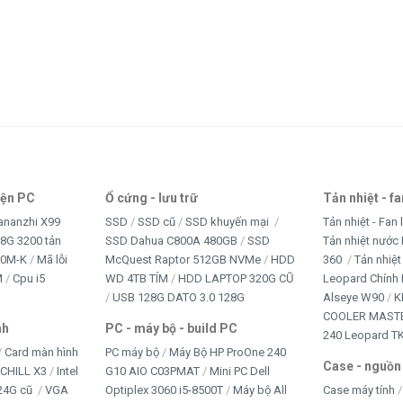
Thiết bị văn phòng
tivi
TRANG PHỤC
TRÒ CHƠI TRẺ EM
WEB CAM
Win + Office
iện PC
Ổ cứng - lưu trữ
Tản nhiệt - f
ananzhi X99
SSD
SSD cũ
SSD khuyến mại
Tản nhiệt - Fan 
8G 3200 tản
SSD Dahua C800A 480GB
SSD
Tản nhiệt nước 
10M-K
Mã lỗi
McQuest Raptor 512GB NVMe
HDD
360
Tản nhiệt
M
Cpu i5
WD 4TB TÍM
HDD LAPTOP 320G CŨ
Leopard Chính
USB 128G DATO 3.0 128G
Alseye W90
K
COOLER MASTE
nh
PC - máy bộ - build PC
240 Leopard T
Card màn hình
PC máy bộ
Máy Bộ HP ProOne 240
Case - nguồn
iCHILL X3
Intel
G10 AIO C03PMAT
Mini PC Dell
24G cũ
VGA
Optiplex 3060 i5-8500T
Máy bộ All
Case máy tính