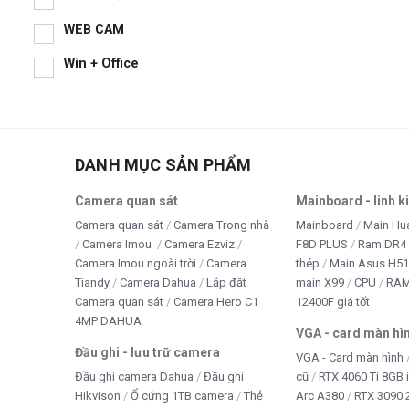
WEB CAM
Win + Office
DANH MỤC SẢN PHẨM
Camera quan sát
Mainboard - linh k
Camera quan sát
Camera Trong nhà
Mainboard
Main Hu
Camera Imou
Camera Ezviz
F8D PLUS
Ram DR4 
Camera Imou ngoài trời
Camera
thép
Main Asus H5
Tiandy
Camera Dahua
Lắp đặt
main X99
CPU
RA
Camera quan sát
Camera Hero C1
12400F giá tốt
4MP DAHUA
VGA - card màn hì
Đầu ghi - lưu trữ camera
VGA - Card màn hình
Đầu ghi camera Dahua
Đầu ghi
cũ
RTX 4060 Ti 8GB 
Hikvison
Ổ cứng 1TB camera
Thẻ
Arc A380
RTX 3090 