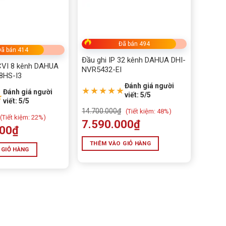
ALL IN ONE
BÀN GHẾ GAMING
BÀN PHÍM - CHUỘT
Đã bán 494
ã bán 414
Đầu ghi IP 32 kênh DAHUA DHI-
bếp
CVI 8 kênh DAHUA
NVR5432-EI
8HS-I3
Đánh giá người
★★★★★
Đánh giá người
viết: 5/5
★
Camera EZVIZ chính hãng, gi
viết: 5/5
phí lắp đặt
14.700.000
₫
(
Tiết kiệm:
48%)
(
Tiết kiệm:
22%)
7.590.000
₫
camera imou
000
₫
THÊM VÀO GIỎ HÀNG
Camera quan sát
 GIỎ HÀNG
Camera Tiandy
Camera UNV
CARD MÀN HÌNH MỚI - C