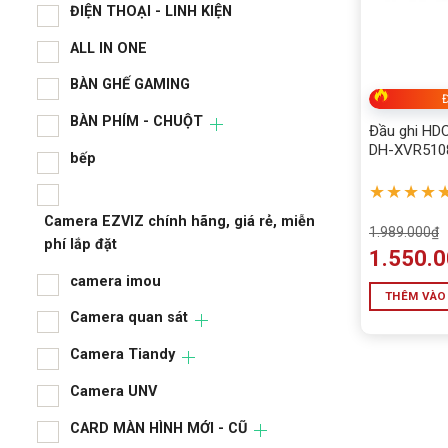
ĐIỆN THOẠI - LINH KIỆN
ALL IN ONE
BÀN GHẾ GAMING
Đ
BÀN PHÍM - CHUỘT
Đầu ghi HD
DH-XVR510
bếp
★★★★
Camera EZVIZ chính hãng, giá rẻ, miễn
1.989.000
₫
phí lắp đặt
1.550.
camera imou
THÊM VÀO
Camera quan sát
Camera Tiandy
Camera UNV
CARD MÀN HÌNH MỚI - CŨ