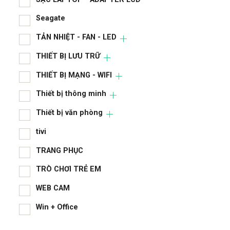
Ngu
Seagate
Nhà
TẢN NHIỆT - FAN - LED
PHỤ
THIẾT BỊ LƯU TRỮ
RAM
THIẾT BỊ MẠNG - WIFI
Sạc
Thiết bị thông minh
SẠC
Thiết bị văn phòng
Sea
tivi
TRANG PHỤC
TẢN
TRÒ CHƠI TRẺ EM
THI
WEB CAM
THI
Win + Office
Thi