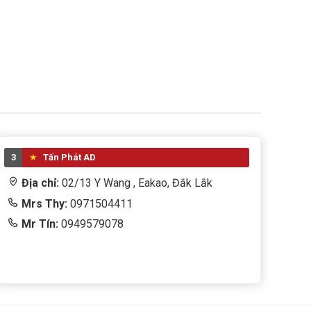
3
Tấn Phát AD
Địa chỉ:
02/13 Y Wang , Eakao, Đắk Lắk
Mrs Thy:
0971504411
Mr Tín:
0949579078