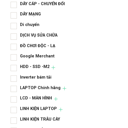
CAS
DÂY CÁP - CHUYỂN ĐỔI
DÂY MẠNG
chi 
Di chuyển
CPU
DỊCH VỤ SỬA CHỮA
DÂY
ĐỒ CHƠI ĐỘC - LẠ
DÂY
Google Merchant
Di 
HDD - SSD -M2
DỊC
Inverter bám tải
ĐỒ 
LAPTOP Chính hãng
Goo
LCD - MÀN HÌNH
HDD
LINH KIỆN LAPTOP
LINH KIỆN TRÂU CÀY
Inve