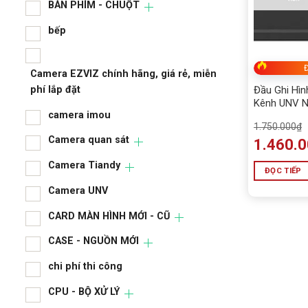
ALL
BÀN PHÍM - CHUỘT
BÀN
bếp
BÀN
Đ
Camera EZVIZ chính hãng, giá rẻ, miễn
bếp
phí lắp đặt
Đầu Ghi Hìn
Kênh UNV N
camera imou
Pháp Ghi Hì
1.750.000
₫
Cao, Tiết K
Camera 
Camera quan sát
1.460.
phí lắp 
Camera Tiandy
ĐỌC TIẾP
cam
Camera UNV
Cam
CARD MÀN HÌNH MỚI - CŨ
Cam
CASE - NGUỒN MỚI
Cam
chi phí thi công
CAR
CPU - BỘ XỬ LÝ