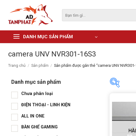
Skip
to
Tìm
kiếm:
content
DANH MỤC SẢN PHẨM
camera UNV NVR301-16S3
Trang chủ
/
Sản phẩm
/
Sản phẩm được gắn thẻ “camera UNV NVR301-
Danh mục sản phẩm
Chưa phân loại
Danh m
ĐIỆN THOẠI - LINH KIỆN
Chư
ALL IN ONE
ĐIỆ
BÀN GHẾ GAMING
HÀ