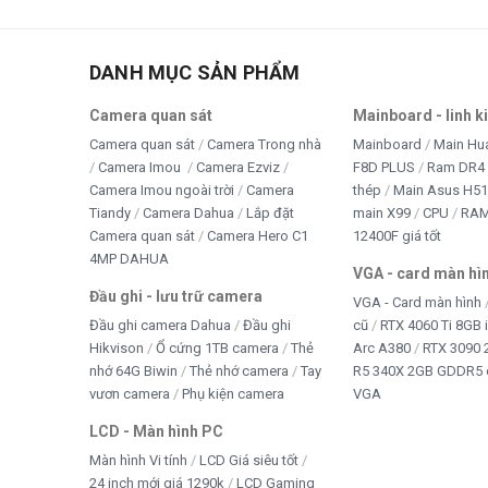
Thi
tivi
DANH MỤC SẢN PHẨM
TRA
Camera quan sát
Mainboard - linh k
TRÒ
Camera quan sát
Camera Trong nhà
Mainboard
Main Hu
Camera Imou
Camera Ezviz
F8D PLUS
Ram DR4 
WE
Camera Imou ngoài trời
Camera
thép
Main Asus H5
Tiandy
Camera Dahua
Lắp đặt
main X99
CPU
RA
Win 
Camera quan sát
Camera Hero C1
12400F giá tốt
4MP DAHUA
VGA - card màn hì
Đầu ghi - lưu trữ camera
VGA - Card màn hình
Đầu ghi camera Dahua
Đầu ghi
cũ
RTX 4060 Ti 8GB 
Hikvison
Ổ cứng 1TB camera
Thẻ
Arc A380
RTX 3090 
nhớ 64G Biwin
Thẻ nhớ camera
Tay
R5 340X 2GB GDDR5 
vươn camera
Phụ kiện camera
VGA
LCD - Màn hình PC
Màn hình Vi tính
LCD Giá siêu tốt
24 inch mới giá 1290k
LCD Gaming