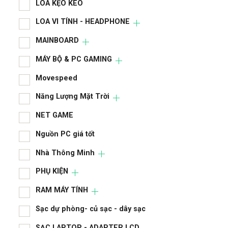
LOA KẸO KÉO
LAP
LOA VI TÍNH - HEADPHONE
LCD
MAINBOARD
LIN
MÁY BỘ & PC GAMING
LIN
Movespeed
LOA
Năng Lượng Mặt Trời
LOA
NET GAME
MA
Nguồn PC giá tốt
MÁY
Nhà Thông Minh
Mov
PHỤ KIỆN
RAM MÁY TÍNH
Năn
Sạc dự phòng- củ sạc - dây sạc
NET
SẠC LAPTOP - ADAPTER LCD