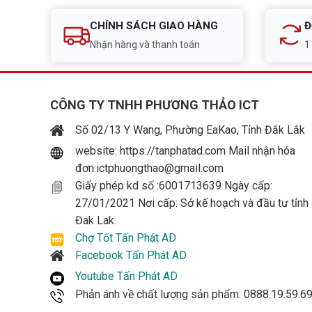
CHÍNH SÁCH GIAO HÀNG
Đ
Nhận hàng và thanh toán
1
CÔNG TY TNHH PHƯƠNG THẢO ICT
Số 02/13 Y Wang, Phường EaKao, Tỉnh Đắk Lắk
website: https://tanphatad.com Mail nhận hóa
đơn:ictphuongthao@gmail.com
Giấy phép kd số :6001713639 Ngày cấp:
27/01/2021 Nơi cấp: Sở kế hoạch và đầu tư tỉnh
Đak Lak
Chợ Tốt Tấn Phát AD
Facebook Tấn Phát AD
Youtube Tấn Phát AD
Phản ánh về chất lượng sản phẩm: 0888.19.59.6