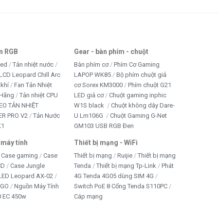
an RGB
Gear - bàn phím - chuột
led
Tản nhiệt nước
Bàn phím cơ
Phím Cơ Gaming
LCD Leopard Chill Arc
LAPOP WK85
Bộ phím chuột giả
 khí
Fan Tản Nhiệt
cơ Sorex KM3000
Phím chuột G21
 Hãng
Tản nhiệt CPU
LED giả cơ
Chuột gaming inphic
EO TẢN NHIỆT
W1S black
Chuột không dây Dare-
R PRO V2
Tản Nước
U Lm106G
Chuột Gaming G-Net
K1
GM103 USB RGB Đen
 máy tính
Thiết bị mạng - WiFi
Case gaming
Case
Thiết bị mạng
Ruijie
Thiết bị mạng
CD
Case Jungle
Tenda
Thiết bị mạng Tp-Link
Phát
 LED Leopard AX-02
4G Tenda 4G05 dùng SIM 4G
IGO
Nguồn Máy Tính
Switch PoE 8 Cổng Tenda S110PC
 EC 450w
Cáp mạng