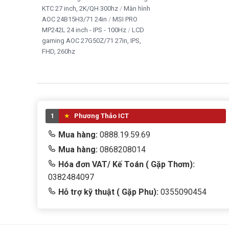
KTC 27 inch, 2K/QH 300hz
Màn hình
AOC 24B15H3/71 24in
MSI PRO
MP242L 24 inch - IPS - 100Hz
LCD
gaming AOC 27G50Z/71 27in, IPS,
FHD, 260hz
1
Phương Thảo ICT
Mua hàng:
0888.19.59.69
Mua hàng:
0868208014
Hóa đơn VAT/ Kế Toán ( Gặp Thơm):
0382484097
Hỗ trợ kỹ thuật ( Gặp Phu):
0355090454