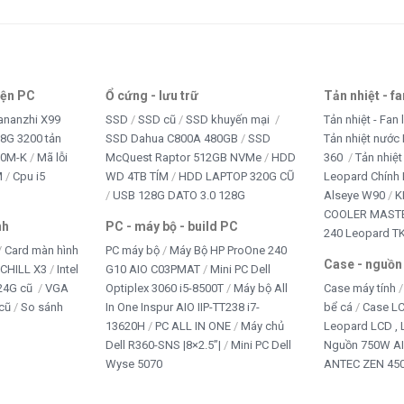
ết bị văn phòng
NG PHỤC
iện PC
Ổ cứng - lưu trữ
Tản nhiệt - f
 CHƠI TRẺ EM
ananzhi X99
SSD
SSD cũ
SSD khuyến mại
Tản nhiệt - Fan 
8G 3200 tản
SSD Dahua C800A 480GB
SSD
Tản nhiệt nước 
B CAM
10M-K
Mã lỗi
McQuest Raptor 512GB NVMe
HDD
360
Tản nhiệt
M
Cpu i5
WD 4TB TÍM
HDD LAPTOP 320G CŨ
Leopard Chính
+ Office
USB 128G DATO 3.0 128G
Alseye W90
K
COOLER MASTE
nh
PC - máy bộ - build PC
240 Leopard T
Card màn hình
PC máy bộ
Máy Bộ HP ProOne 240
Case - nguồn
iCHILL X3
Intel
G10 AIO C03PMAT
Mini PC Dell
24G cũ
VGA
Optiplex 3060 i5-8500T
Máy bộ All
Case máy tính
cũ
So sánh
In One Inspur AIO IIP-TT238 i7-
bể cá
Case L
13620H
PC ALL IN ONE
Máy chủ
Leopard LCD ,
Dell R360-SNS |8×2.5”|
Mini PC Dell
Nguồn 750W A
Wyse 5070
ANTEC ZEN 450