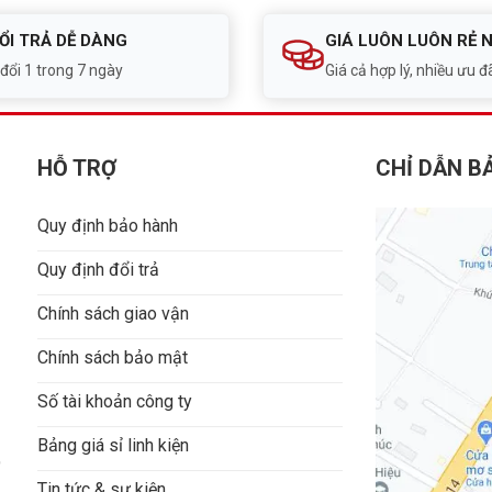
ỔI TRẢ DỄ DÀNG
GIÁ LUÔN LUÔN RẺ 
 đổi 1 trong 7 ngày
Giá cả hợp lý, nhiều ưu đã
HỖ TRỢ
CHỈ DẪN B
Quy định bảo hành
Quy định đổi trả
Chính sách giao vận
Chính sách bảo mật
Số tài khoản công ty
Bảng giá sỉ linh kiện
9
Tin tức & sự kiện