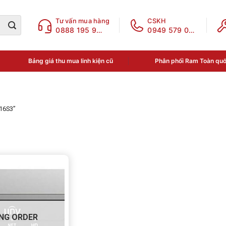
Tư vấn mua hàng
CSKH
0888 195 969
0949 579 078
Bảng giá thu mua linh kiện cũ
Phân phối Ram Toàn qu
16S3”
ục sản phẩm
a phân loại
N THOẠI - LINH KIỆN
NG ORDER